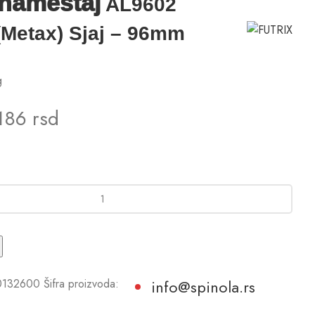
namestaj
AL9602
(Metax) Sjaj – 96mm
g
186
rsd
0132600
Šifra proizvoda:
info@spinola.rs