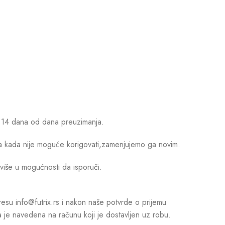
d 14 dana od dana preuzimanja.
ima kada nije moguće korigovati,zamenjujemo ga novim.
iše u mogućnosti da isporuči.
esu info@futrix.rs i nakon naše potvrde o prijemu
je navedena na računu koji je dostavljen uz robu.