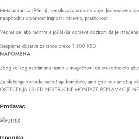
Metalna ručica (96mm), svestlucavo srebrne boje. Jednostavno idea
neophodnu otpornost trajnost i naravno, praktičnost.
Veoma se lako montira a još lakše održava obzirom da je izrađena
Besplatna dostava za iznos preko 1.500 RSD
NAPOMENA
Zbog velikog asortimana nismo u mogućnosti da svakodnevno ažurira
Za složenije komade nameštaja,komplete,tamo gde se nameštaj osl
OSTECENJA USLED NESTRUCNE MONTAZE REKLAMACIJE NE
Prodavac
Isporuka