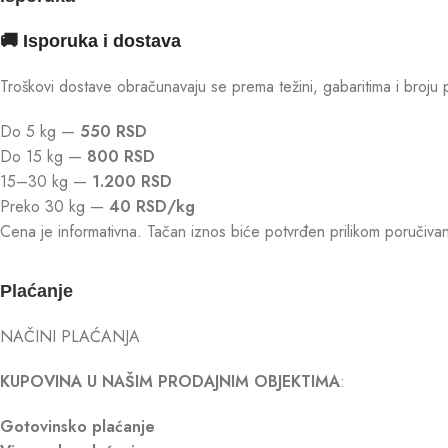
🚚 Isporuka i dostava
Troškovi dostave obračunavaju se prema težini, gabaritima i broju 
Do 5 kg —
550 RSD
Do 15 kg —
800 RSD
15–30 kg —
1.200 RSD
Preko 30 kg —
40 RSD/kg
Cena je informativna. Tačan iznos biće potvrđen prilikom poruči
Plaćanje
NAČINI PLAĆANJA
KUPOVINA U NAŠIM PRODAJNIM OBJEKTIMA
:
Gotovinsko plaćanje