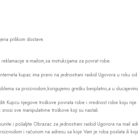
jena prilikom dostave.
eklamacije e-mailom,sa instrukcijama za povrat robe.
interneta kupac ima pravo na jednostrani raskid Ugovora u roku o
o problema sa proizvodom,korigujemo grešku besplatno,a u slucajev
 Kupcu njegove troškove povrata robe i vrednost robe koju nije v
snosi sve manipulativne troškove koji su nastali.
ite i pošaljite Obrazac za jednostrani raskid Ugovora na mail adr
izvodom i računom na adresu sa koje Vam je roba poslata ili koja 