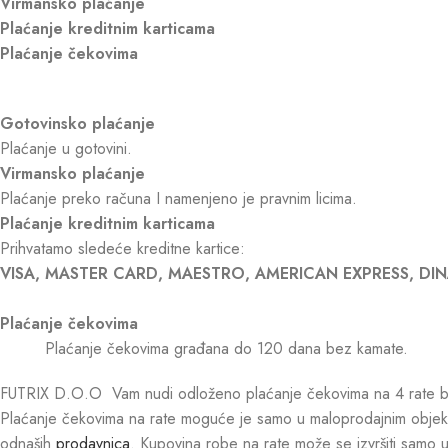
Virmansko plaćanje
Plaćanje kreditnim karticama
Plaćanje čekovima
Gotovinsko plaćanje
Plaćanje u gotovini.
Virmansko plaćanje
Plaćanje preko računa I namenjeno je pravnim licima.
Plaćanje kreditnim karticama
Prihvatamo sledeće kreditne kartice:
VISA, MASTER CARD, MAESTRO, AMERICAN EXPRESS, DIN
Plaćanje čekovima
Plaćanje čekovima građana do 120 dana bez kamate.
FUTRIX D.O.O Vam nudi odloženo plaćanje čekovima na 4 rate be
Plaćanje čekovima na rate moguće je samo u maloprodajnim objekt
odnaših
prodavnica
. Kupovina robe na rate može se izvršiti samo 