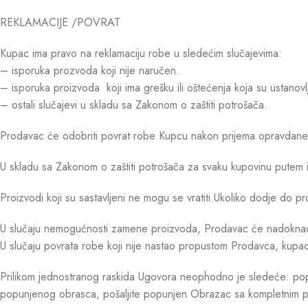
REKLAMACIJE /POVRAT
Kupac ima pravo na reklamaciju robe u sledećim slučajevima:
– isporuka prozvoda koji nije naručen.
– isporuka proizvoda koji ima grešku ili oštećenja koja su ustanovl
– ostali slučajevi u skladu sa Zakonom o zaštiti potrošača.
Prodavac će odobriti povrat robe Kupcu nakon prijema opravdane r
U skladu sa Zakonom o zaštiti potrošača za svaku kupovinu putem 
Proizvodi koji su sastavljeni ne mogu se vratiti.Ukoliko dodje d
U slučaju nemogućnosti zamene proizvoda, Prodavac će nadoknaditi
U slučaju povrata robe koji nije nastao propustom Prodavca, kupac 
Prilikom jednostranog raskida Ugovora neophodno je sledeće: popun
popunjenog obrasca, pošaljite popunjen Obrazac sa kompletnim pro