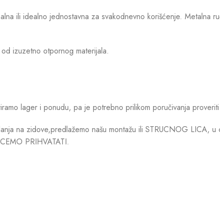
lna ili idealno jednostavna za svakodnevno korišćenje. Metalna ruč
 od izuzetno otpornog materijala.
mo lager i ponudu, pa je potrebno prilikom poručivanja proveriti 
anja na zidove,predlažemo našu montažu ili STRUCNOG LICA, u cilj
CEMO PRIHVATATI.