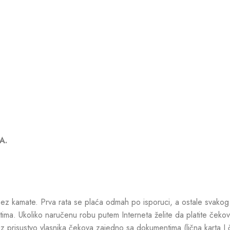
A.
z kamate. Prva rata se plaća odmah po isporuci, a ostale svako
ima. Ukoliko naručenu robu putem Interneta želite da platite ček
uz prisustvo vlasnika čekova zajedno sa dokumentima (lična karta I