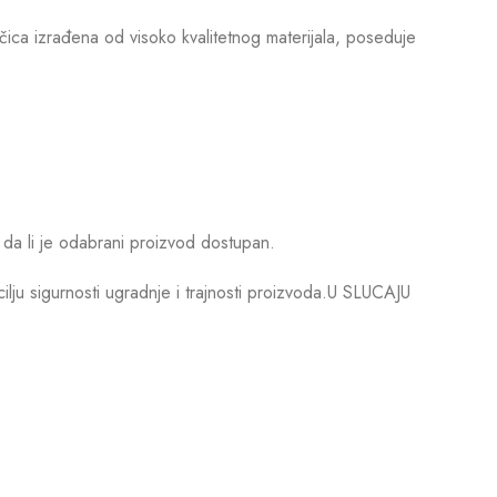
ica izrađena od visoko kvalitetnog materijala, poseduje
da li je odabrani proizvod dostupan.
u sigurnosti ugradnje i trajnosti proizvoda.U SLUCAJU