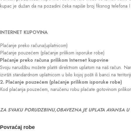
kupac je dužan da na pozadini čeka napiše broj fiksnog telefona I 
INTERNET KUPOVINA
Plaćanje preko računa(uplatnicom)
Plaćanje pouzećem (plaćanje prilikom isporuke robe)
Plaćanje preko računa prilikom Internet kupovine
Svoju narudžbu možete platiti direktnom uplatom na naš račun. Naru
izvršiti standardnom uplatnicom u bilo kojoj pošti ili banci na teritoriji
2. Plaćanje pouzećem (plaćanje prilikom isporuke robe)
Kod plaćanja pouzećem, naručenu robu plaćate gotovinom priliko
ZA SVAKU PORUDZBINU,OBAVEZNA JE UPLATA AVANSA U
Povraćaj robe