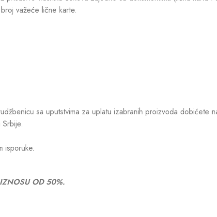
broj važeće lične karte.
džbenicu sa uputstvima za uplatu izabranih proizvoda dobićete na e-
 Srbije.
m isporuke.
 IZNOSU OD 50%.