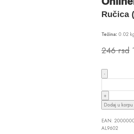
Online
Ručica 
Težina:
0.02 k
246
rsd
Dodaj u korpu
EAN:
200000
AL9602