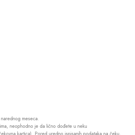
g narednog meseca.
ovima, neophodno je da lično dođete u neku
 čekovna kartica). Pored uredno ispisanih podataka na čeku,