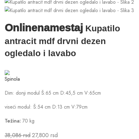
Onlinenamestaj
Kupatilo
antracit mdf drvni dezen
ogledalo i lavabo
Dim: donji modul Š:65 cm D:45,5 cm V:65cm
viseći modul: Š:54 cm D:13 cm V:79cm
Težina:
70 kg
38,086
rsd
27,800
rsd