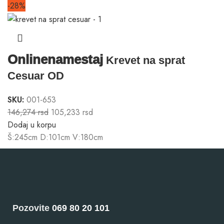
-28%
Onlinenamestaj
Krevet na sprat
Cesuar OD
SKU:
001-653
146,274
rsd
105,233
rsd
Dodaj u korpu
Š:245cm D:101cm V:180cm
Pozovite
069 80 20 101