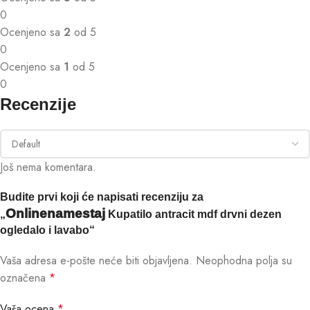
0
Ocenjeno sa
2
od 5
0
Ocenjeno sa
1
od 5
0
Recenzije
Još nema komentara.
Budite prvi koji će napisati recenziju za
Onlinenamestaj
„
Kupatilo antracit mdf drvni dezen
ogledalo i lavabo“
Vaša adresa e-pošte neće biti objavljena.
Neophodna polja su
označena
*
Vaša ocena
*