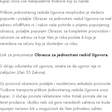
kupac snosi sve manipulativne troškove koji su nastali.
Prilikom jednostranog raskida Ugovora neophodno je sledeće:
popunite i pošaljite Obrazac za jednostrani raskid Ugovora na mail
adresu info@futrix.rs i nakon naše potvrde o prijemu popunjenog
obrasca, pošaljite popunjen Obrazac sa kompletnim proizvodom i
računom na adresu sa koje Vam je roba poslata ili koja je
navedena na računu koji je dostavljen uz robu.
Link za preuzimanje
Obrasca za jednostrani raskid Ugovora.
U sličaju odustanka od ugovora, smatra se da ugovor nije ni
zaključen (član 33 Zakona).
Uz proizvod obavezno pošaljite i neoštećenu ambalažu proizvoda.
Troškove transporta prilikom Jednostranog raskida Ugovora snosi
kupac. U slučaju povrata reklamirane robe trošak povrata ide na
teret prodavca. Ukoliko neki od gore navedenih zahteva ne bude
ispunjen nećemo biti u mogućnosti da Vam prihvatimo zahtev.