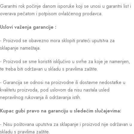
Garantni rok počinje danom isporuke koji se unosi u garantni list i
overava pečatom i potpisom ovlašćenog prodavca.
Uslovi važenja garancije :
- Proizvod se obavezno mora sklopiti prateći uputstva za
sklapanje nameštaja.
- Proizvod se sme koristiti isključivo u svrhe za koje je namenjen,
te treba biti održavan u skladu s pravilima zaštite.
- Garancija se odnosi na proizvodne ili dostavne nedostatke u
kvalitetu proizvoda, pod uslovom da nisu nastala usled
nepravilnog rukovanja ili održavanja istih.
Kupac gubi pravo na garanciju u sledećim slučajevima:
- Nisu poštovana uputstva za sklapanje i proizvod nije održavan u
skladu s pravilima zaštite.