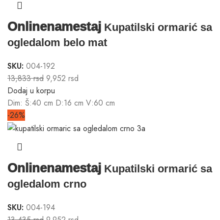
Onlinenamestaj
Kupatilski ormarić sa
ogledalom belo mat
SKU:
004-192
13,833
rsd
9,952
rsd
Dodaj u korpu
Dim: Š:40 cm D:16 cm V:60 cm
-26%
Onlinenamestaj
Kupatilski ormarić sa
ogledalom crno
SKU:
004-194
13,435
rsd
9,952
rsd