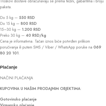
Troškovi dostave obračunavaju se prema težini, gabaritima i broju
paketa.
Do 5 kg —
550 RSD
Do 15 kg —
800 RSD
15–30 kg —
1.200 RSD
Preko 30 kg —
40 RSD/kg
Cena je informativna. Tačan iznos biće potvrđen prilikom
poručivanja ili putem SMS / Viber / WhatsApp poruke na
069
80 20 101
.
Plaćanje
NAČINI PLAĆANJA
KUPOVINA U NAŠIM PRODAJNIM OBJEKTIMA
:
Gotovinsko plaćanje
Virmansko plaćanje