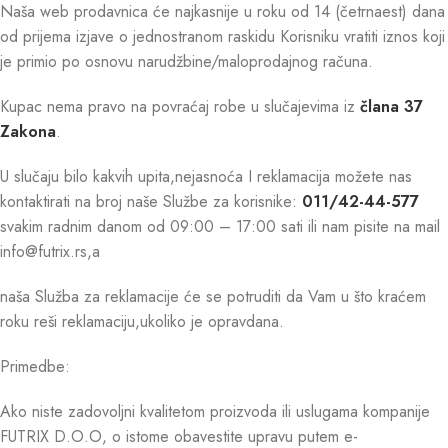
Naša web prodavnica će najkasnije u roku od 14 (četrnaest) dana
od prijema izjave o jednostranom raskidu Korisniku vratiti iznos koji
je primio po osnovu narudžbine/maloprodajnog računa.
Kupac nema pravo na povraćaj robe u slučajevima iz
člana 37
Zakona
.
U slučaju bilo kakvih upita,nejasnoća I reklamacija možete nas
kontaktirati na broj naše Službe za korisnike:
011/42-44-577
svakim radnim danom od 09:00 – 17:00 sati ili nam pisite na mail
info@futrix.rs,a
naša Služba za reklamacije će se potruditi da Vam u što kraćem
roku reši reklamaciju,ukoliko je opravdana.
Primedbe:
Ako niste zadovoljni kvalitetom proizvoda ili uslugama kompanije
FUTRIX D.O.O, o istome obavestite upravu putem e-