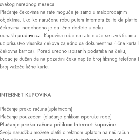
svakog narednog meseca.
Plaćanje čekovima na rate moguće je samo u maloprodajnim
objektima. Ukoliko naručenu robu putem Interneta želite da platite
čekovima, neophodno je da lično dođete u neku
odnaših
prodavnica
. Kupovina robe na rate može se izvršiti samo
uz prisustvo vlasnika čekova zajedno sa dokumentima (lična karta I
čekovna kartica). Pored uredno ispisanih podataka na čeku,
kupac je dužan da na pozadini čeka napiše broj fiksnog telefona I
broj važeće lične karte.
INTERNET KUPOVINA
Plaćanje preko računa(uplatnicom)
Plaćanje pouzećem (plaćanje prilikom isporuke robe)
Plaćanje preko računa prilikom Internet kupovine
Svoju narudžbu možete platiti direktnom uplatom na naš račun.