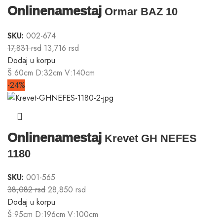
Onlinenamestaj
Ormar BAZ 10
SKU:
002-674
17,831
rsd
13,716
rsd
Dodaj u korpu
Š:60cm D:32cm V:140cm
-24%
Onlinenamestaj
Krevet GH NEFES
1180
SKU:
001-565
38,082
rsd
28,850
rsd
Dodaj u korpu
Š:95cm D:196cm V:100cm