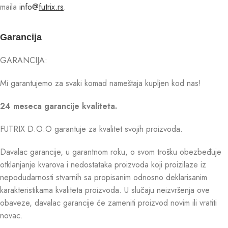
maila
info@
futrix.rs
.
Garancija
GARANCIJA:
Mi garantujemo za svaki komad nameštaja kupljen kod nas!
24 meseca garancije kvaliteta.
FUTRIX D.O.O garantuje za kvalitet svojih proizvoda.
Davalac garancije, u garantnom roku, o svom trošku obezbeđuje
otklanjanje kvarova i nedostataka proizvoda koji proizilaze iz
nepodudarnosti stvarnih sa propisanim odnosno deklarisanim
karakteristikama kvaliteta proizvoda. U slučaju neizvršenja ove
obaveze, davalac garancije će zameniti proizvod novim ili vratiti
novac.