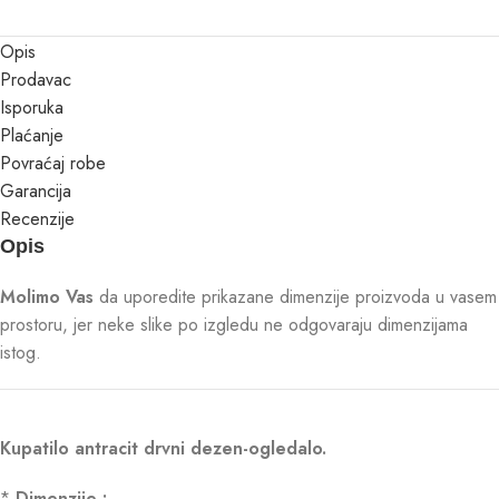
Opis
Prodavac
Isporuka
Plaćanje
Povraćaj robe
Garancija
Recenzije
Opis
Molimo Vas
da uporedite prikazane dimenzije proizvoda u vasem
prostoru, jer neke slike po izgledu ne odgovaraju dimenzijama
istog.
Kupatilo antracit drvni dezen-ogledalo.
*
Dimenzije :