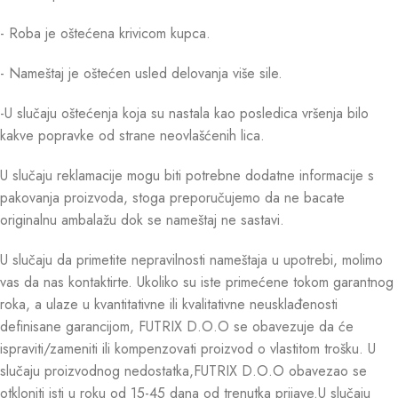
- Roba je oštećena krivicom kupca.
- Nameštaj je oštećen usled delovanja više sile.
-U slučaju oštećenja koja su nastala kao posledica vršenja bilo
kakve popravke od strane neovlašćenih lica.
U slučaju reklamacije mogu biti potrebne dodatne informacije s
pakovanja proizvoda, stoga preporučujemo da ne bacate
originalnu ambalažu dok se nameštaj ne sastavi.
U slučaju da primetite nepravilnosti nameštaja u upotrebi, molimo
vas da nas kontaktirte. Ukoliko su iste primećene tokom garantnog
roka, a ulaze u kvantitativne ili kvalitativne neusklađenosti
definisane garancijom, FUTRIX D.O.O se obavezuje da će
ispraviti/zameniti ili kompenzovati proizvod o vlastitom trošku. U
slučaju proizvodnog nedostatka,FUTRIX D.O.O obavezao se
otkloniti isti u roku od 15-45 dana od trenutka prijave.U slučaju