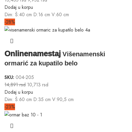
Dodaj u korpu
Dim: Š:40 cm D:16 cm V:60 cm
-28%
Onlinenamestaj
Višenamenski
ormarić za kupatilo belo
SKU:
004-205
14,891
rsd
10,713
rsd
Dodaj u korpu
Dim: Š:60 cm D:35 cm V:90,5 cm
-23%