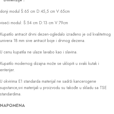
donji modul Š:65 cm D:45,5 cm V:65cm
viseći modul: Š:54 cm D:13 cm V:79cm
Kupatilo antracit drvni dezen-ogledalo izrađeno je od kvalitetnog
univera 18 mm sive antracit boje i drvnog dezena.
U cenu kupatila ne ulaze lavabo kao i slavina.
Kupatilo modernog dizajna može se uklopiti u svaki kutak i
enterijer.
U okvirima E1 standarda materijal ne sadrži kancerogene
supstance,svi materijali u proizvodu su takođe u skladu sa TSE
standardima.
NAPOMENA