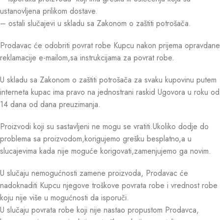
ustanovljena prilikom dostave.
– ostali slučajevi u skladu sa Zakonom o zaštiti potrošača.
Prodavac će odobriti povrat robe Kupcu nakon prijema opravdane
reklamacije e-mailom,sa instrukcijama za povrat robe.
U skladu sa Zakonom o zaštiti potrošača za svaku kupovinu putem
interneta kupac ima pravo na jednostrani raskid Ugovora u roku od
14 dana od dana preuzimanja.
Proizvodi koji su sastavljeni ne mogu se vratiti.Ukoliko dodje do
problema sa proizvodom,korigujemo grešku besplatno,a u
slucajevima kada nije moguće korigovati,zamenjujemo ga novim.
U slučaju nemogućnosti zamene proizvoda, Prodavac će
nadoknaditi Kupcu njegove troškove povrata robe i vrednost robe
koju nije više u mogućnosti da isporuči.
U slučaju povrata robe koji nije nastao propustom Prodavca,