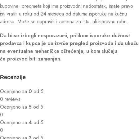
kupovine predmeta koji ima proizvodni nedostatak, imate pravo
isti vratiti u roku od 24 meseca od datuma isporuke na kućnu
adresu. Može se napraviti i zamena za istu, ali ispravnu robu.
Da bi se izbegli nesporazumi, prilikom isporuke dužnost
prodavca i kupca je da izvrše pregled proizvoda i da ukažu
na eventualna mehanička oštećenja, u kom slučaju
će proizvod biti zamenjen.
Recenzije
Ocenjeno sa
0
od 5
0 reviews
Ocenjeno sa
5
od 5
0
Ocenjeno sa
4
od 5
0
Ocenjeno sa
3
od 5