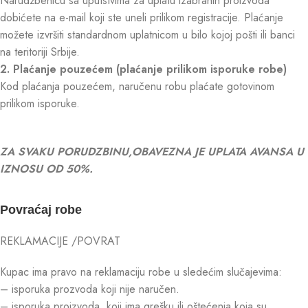
Narudžbenicu sa uputstvima za uplatu izabranih proizvoda
dobićete na e-mail koji ste uneli prilikom registracije. Plaćanje
možete izvršiti standardnom uplatnicom u bilo kojoj pošti ili banci
na teritoriji Srbije.
2. Plaćanje pouzećem (plaćanje prilikom isporuke robe)
Kod plaćanja pouzećem, naručenu robu plaćate gotovinom
prilikom isporuke.
ZA SVAKU PORUDZBINU,OBAVEZNA JE UPLATA AVANSA U
IZNOSU OD 50%.
Povraćaj robe
REKLAMACIJE /POVRAT
Kupac ima pravo na reklamaciju robe u sledećim slučajevima:
– isporuka prozvoda koji nije naručen.
– isporuka proizvoda koji ima grešku ili oštećenja koja su