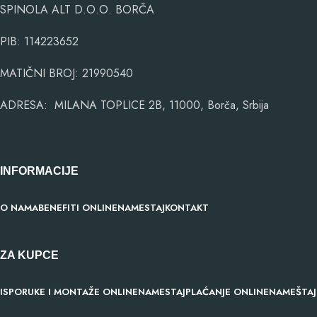
SPINOLA ALT D.O.O. BORČA
PIB: 114223652
MATIČNI BROJ: 21990540
ADRESA: MILANA TOPLICE 2B, 11000, Borča, Srbija
INFORMACIJE
O NAMA
BENEFITI ONLINENAMESTAJ
KONTAKT
ZA KUPCE
ISPORUKE I MONTAŽE ONLINENAMESTAJ
PLAĆANJE ONLINENAMEŠTAJ