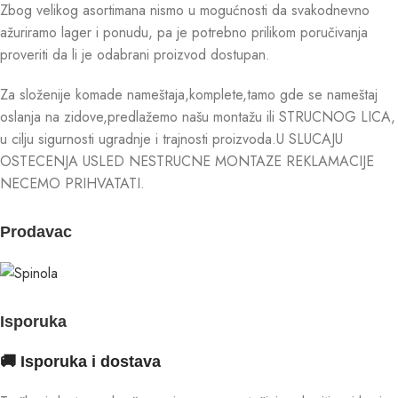
Zbog velikog asortimana nismo u mogućnosti da svakodnevno
ažuriramo lager i ponudu, pa je potrebno prilikom poručivanja
proveriti da li je odabrani proizvod dostupan.
Za složenije komade nameštaja,komplete,tamo gde se nameštaj
oslanja na zidove,predlažemo našu montažu ili STRUCNOG LICA,
u cilju sigurnosti ugradnje i trajnosti proizvoda.U SLUCAJU
OSTECENJA USLED NESTRUCNE MONTAZE REKLAMACIJE
NECEMO PRIHVATATI.
Prodavac
Isporuka
🚚 Isporuka i dostava