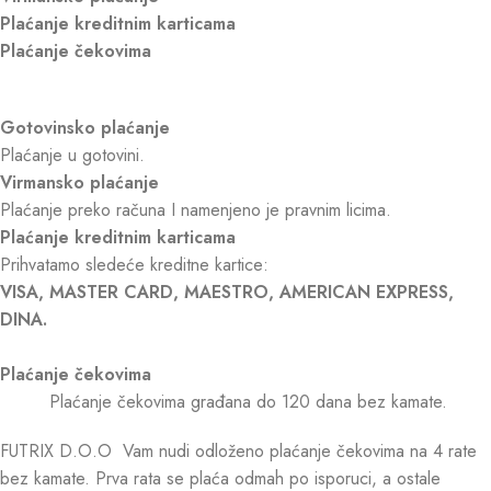
Plaćanje kreditnim karticama
Plaćanje čekovima
Gotovinsko plaćanje
Plaćanje u gotovini.
Virmansko plaćanje
Plaćanje preko računa I namenjeno je pravnim licima.
Plaćanje kreditnim karticama
Prihvatamo sledeće kreditne kartice:
VISA, MASTER CARD, MAESTRO, AMERICAN EXPRESS,
DINA.
Plaćanje čekovima
Plaćanje čekovima građana do 120 dana bez kamate.
FUTRIX D.O.O Vam nudi odloženo plaćanje čekovima na 4 rate
bez kamate. Prva rata se plaća odmah po isporuci, a ostale