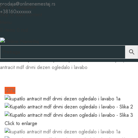
prodaja@onlinenemestaj.rs
Skip to navigation
+38160xxxxxxx
Skip to main content
Menu
0
items
0
rsd
Početna
Kupatila
Kompleti-Kupatila
Onlinenamestaj Kupatilo
antracit mdf drvni dezen ogledalo i lavabo
-27%
Click to enlarge