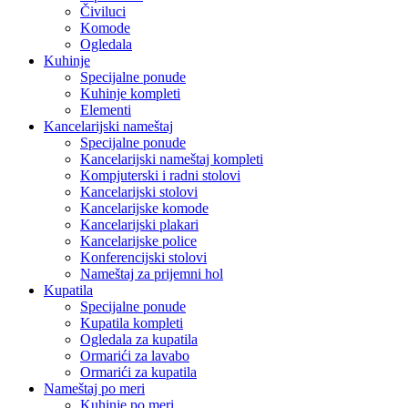
Čiviluci
Komode
Ogledala
Kuhinje
Specijalne ponude
Kuhinje kompleti
Elementi
Kancelarijski nameštaj
Specijalne ponude
Kancelarijski nameštaj kompleti
Kompjuterski i radni stolovi
Kancelarijski stolovi
Kancelarijske komode
Kancelarijski plakari
Kancelarijske police
Konferencijski stolovi
Nameštaj za prijemni hol
Kupatila
Specijalne ponude
Kupatila kompleti
Ogledala za kupatila
Ormarići za lavabo
Ormarići za kupatila
Nameštaj po meri
Kuhinje po meri