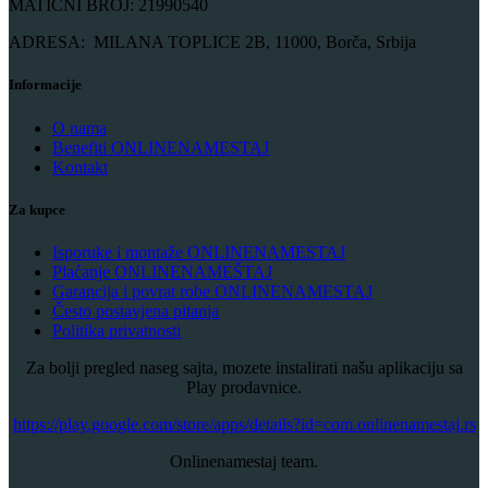
MATIČNI BROJ: 21990540
ADRESA: MILANA TOPLICE 2B, 11000, Borča, Srbija
Informacije
O nama
Benefiti ONLINENAMESTAJ
Kontakt
Za kupce
Isporuke i montaže ONLINENAMESTAJ
Plaćanje ONLINENAMEŠTAJ
Garancija i povrat robe ONLINENAMESTAJ
Često postavjena pitanja
Politika privatnosti
Za bolji pregled naseg sajta, mozete instalirati našu aplikaciju sa
Play prodavnice.
​https://play.google.com/store/apps/details?id=com.onlinenamestaj.rs
Onlinenamestaj team.