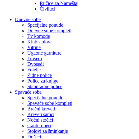
Ručice za Nameštaj
Čiviluci
Dnevne sobe
Specijalne ponude
Dnevne sobe kompleti
Tv komode
Klub stolovi
Vitrine
Ugaone garniture
Trosedi
Dvosedi
Fotelje
Zidne police
Police za knjige
Standradne police
Spavaće sobe
Specijalne ponude
Spavaće sobe kompleti
Bračni kreveti
Kreveti samci
Noćni stočići
Garderoberi
Stolovi za šminkanje
Dušeci