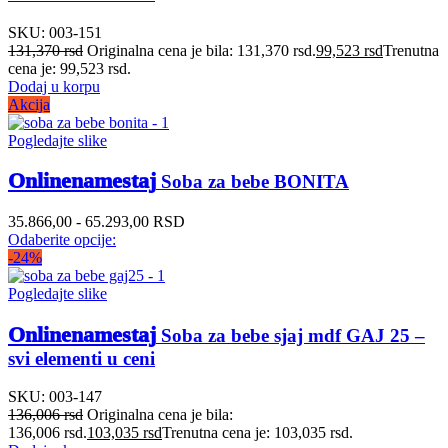
SKU:
003-151
131,370
rsd
Originalna cena je bila: 131,370 rsd.
99,523
rsd
Trenutna
cena je: 99,523 rsd.
Dodaj u korpu
Akcija
Pogledajte slike
Onlinenamestaj
Soba za bebe BONITA
35.866,00 - 65.293,00 RSD
Odaberite opcije:
-24%
Pogledajte slike
Onlinenamestaj
Soba za bebe sjaj mdf GAJ 25 –
svi elementi u ceni
SKU:
003-147
136,006
rsd
Originalna cena je bila:
136,006 rsd.
103,035
rsd
Trenutna cena je: 103,035 rsd.