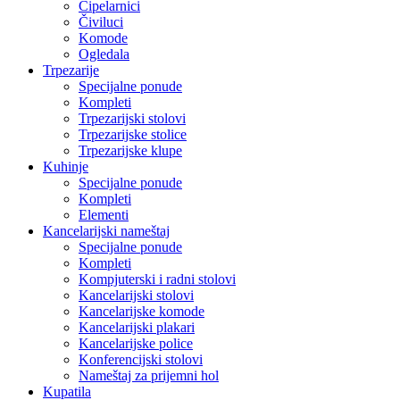
Cipelarnici
Čiviluci
Komode
Ogledala
Trpezarije
Specijalne ponude
Kompleti
Trpezarijski stolovi
Trpezarijske stolice
Trpezarijske klupe
Kuhinje
Specijalne ponude
Kompleti
Elementi
Kancelarijski nameštaj
Specijalne ponude
Kompleti
Kompjuterski i radni stolovi
Kancelarijski stolovi
Kancelarijske komode
Kancelarijski plakari
Kancelarijske police
Konferencijski stolovi
Nameštaj za prijemni hol
Kupatila