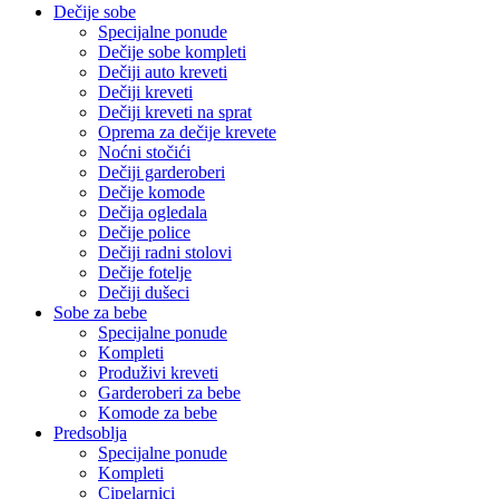
Dečije sobe
Specijalne ponude
Dečije sobe kompleti
Dečiji auto kreveti
Dečiji kreveti
Dečiji kreveti na sprat
Oprema za dečije krevete
Noćni stočići
Dečiji garderoberi
Dečije komode
Dečija ogledala
Dečije police
Dečiji radni stolovi
Dečije fotelje
Dečiji dušeci
Sobe za bebe
Specijalne ponude
Kompleti
Produživi kreveti
Garderoberi za bebe
Komode za bebe
Predsoblja
Specijalne ponude
Kompleti
Cipelarnici