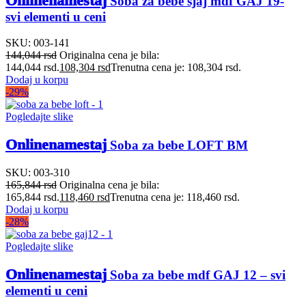
Onlinenamestaj
Soba za bebe sjaj mdf GAJ 19-
svi elementi u ceni
SKU:
003-141
144,044
rsd
Originalna cena je bila:
144,044 rsd.
108,304
rsd
Trenutna cena je: 108,304 rsd.
Dodaj u korpu
-29%
Pogledajte slike
Onlinenamestaj
Soba za bebe LOFT BM
SKU:
003-310
165,844
rsd
Originalna cena je bila:
165,844 rsd.
118,460
rsd
Trenutna cena je: 118,460 rsd.
Dodaj u korpu
-28%
Pogledajte slike
Onlinenamestaj
Soba za bebe mdf GAJ 12 – svi
elementi u ceni