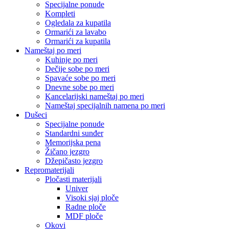
Specijalne ponude
Kompleti
Ogledala za kupatila
Ormarići za lavabo
Ormarići za kupatila
Nameštaj po meri
Kuhinje po meri
Dečije sobe po meri
Spavaće sobe po meri
Dnevne sobe po meri
Kancelarijski nameštaj po meri
Nameštaj specijalnih namena po meri
Dušeci
Specijalne ponude
Standardni sunđer
Memorijska pena
Žičano jezgro
Džepičasto jezgro
Repromaterijali
Pločasti materijali
Univer
Visoki sjaj ploče
Radne ploče
MDF ploče
Okovi