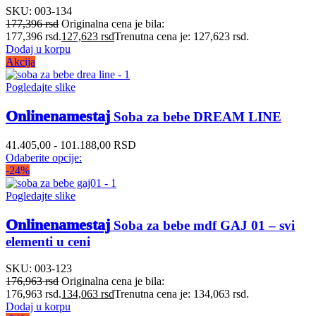
SKU:
003-134
177,396
rsd
Originalna cena je bila:
177,396 rsd.
127,623
rsd
Trenutna cena je: 127,623 rsd.
Dodaj u korpu
Akcija
Pogledajte slike
Onlinenamestaj
Soba za bebe DREAM LINE
41.405,00 - 101.188,00 RSD
Odaberite opcije:
-24%
Pogledajte slike
Onlinenamestaj
Soba za bebe mdf GAJ 01 – svi
elementi u ceni
SKU:
003-123
176,963
rsd
Originalna cena je bila:
176,963 rsd.
134,063
rsd
Trenutna cena je: 134,063 rsd.
Dodaj u korpu