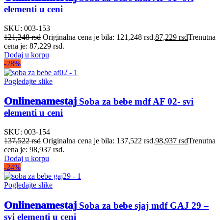
elementi u ceni
SKU:
003-153
121,248
rsd
Originalna cena je bila: 121,248 rsd.
87,229
rsd
Trenutna
cena je: 87,229 rsd.
Dodaj u korpu
-28%
Pogledajte slike
Onlinenamestaj
Soba za bebe mdf AF 02- svi
elementi u ceni
SKU:
003-154
137,522
rsd
Originalna cena je bila: 137,522 rsd.
98,937
rsd
Trenutna
cena je: 98,937 rsd.
Dodaj u korpu
-24%
Pogledajte slike
Onlinenamestaj
Soba za bebe sjaj mdf GAJ 29 –
svi elementi u ceni