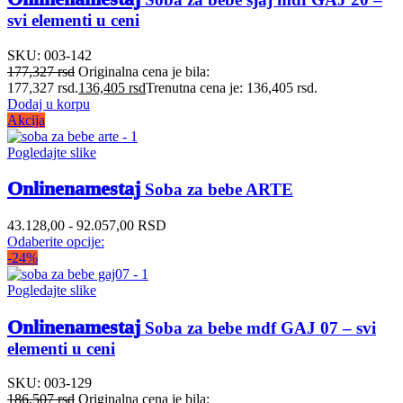
svi elementi u ceni
SKU:
003-142
177,327
rsd
Originalna cena je bila:
177,327 rsd.
136,405
rsd
Trenutna cena je: 136,405 rsd.
Dodaj u korpu
Akcija
Pogledajte slike
Onlinenamestaj
Soba za bebe ARTE
43.128,00 - 92.057,00 RSD
Odaberite opcije:
-24%
Pogledajte slike
Onlinenamestaj
Soba za bebe mdf GAJ 07 – svi
elementi u ceni
SKU:
003-129
186,507
rsd
Originalna cena je bila: