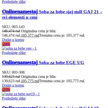
Pogledajte slike
Onlinenamestaj
Soba za bebe sjaj mdf GAJ 21 –
svi elementi u ceni
SKU:
003-143
146,474
rsd
Originalna cena je bila:
146,474 rsd.
105,377
rsd
Trenutna cena je: 105,377 rsd.
Dodaj u korpu
-24%
Pogledajte slike
Onlinenamestaj
Soba za bebe EGE UG
SKU:
003-308
139,623
rsd
Originalna cena je bila:
139,623 rsd.
105,775
rsd
Trenutna cena je: 105,775 rsd.
Dodaj u korpu
-25%
Pogledajte slike