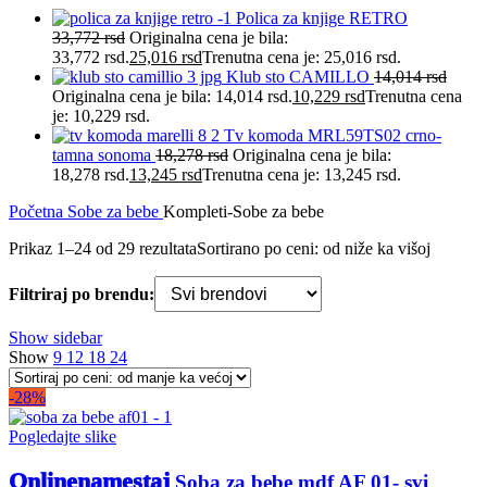
Polica za knjige RETRO
33,772
rsd
Originalna cena je bila:
33,772 rsd.
25,016
rsd
Trenutna cena je: 25,016 rsd.
Klub sto CAMILLO
14,014
rsd
Originalna cena je bila: 14,014 rsd.
10,229
rsd
Trenutna cena
je: 10,229 rsd.
Tv komoda MRL59TS02 crno-
tamna sonoma
18,278
rsd
Originalna cena je bila:
18,278 rsd.
13,245
rsd
Trenutna cena je: 13,245 rsd.
Početna
Sobe za bebe
Kompleti-Sobe za bebe
Prikaz 1–24 od 29 rezultata
Sortirano po ceni: od niže ka višoj
Filtriraj po brendu:
Show sidebar
Show
9
12
18
24
-28%
Pogledajte slike
Onlinenamestaj
Soba za bebe mdf AF 01- svi