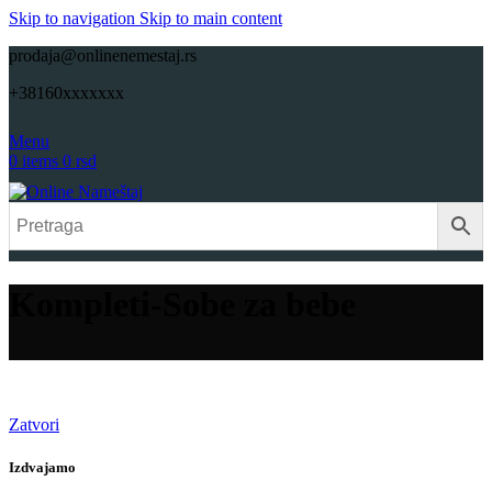
Skip to navigation
Skip to main content
prodaja@onlinenemestaj.rs
+38160xxxxxxx
Menu
0
items
0
rsd
Kompleti-Sobe za bebe
Zatvori
Izdvajamo