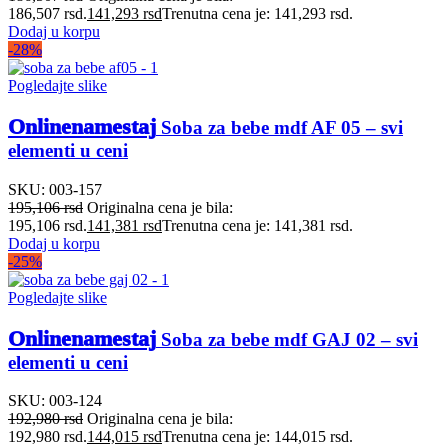
186,507 rsd.
141,293
rsd
Trenutna cena je: 141,293 rsd.
Dodaj u korpu
-28%
Pogledajte slike
Onlinenamestaj
Soba za bebe mdf AF 05 – svi
elementi u ceni
SKU:
003-157
195,106
rsd
Originalna cena je bila:
195,106 rsd.
141,381
rsd
Trenutna cena je: 141,381 rsd.
Dodaj u korpu
-25%
Pogledajte slike
Onlinenamestaj
Soba za bebe mdf GAJ 02 – svi
elementi u ceni
SKU:
003-124
192,980
rsd
Originalna cena je bila:
192,980 rsd.
144,015
rsd
Trenutna cena je: 144,015 rsd.