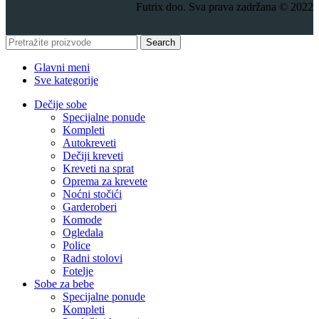
Futrix doo. Sva prava zadržana © 2022
Search
Glavni meni
Sve kategorije
Dečije sobe
Specijalne ponude
Kompleti
Autokreveti
Dečiji kreveti
Kreveti na sprat
Oprema za krevete
Noćni stočići
Garderoberi
Komode
Ogledala
Police
Radni stolovi
Fotelje
Sobe za bebe
Specijalne ponude
Kompleti