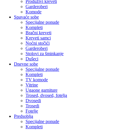
Produživi kreveti
Garderoberi
Komode
Spavaće sobe
Specijalne ponude
Kompleti
Bračni kreveti
Kreveti samci
Noćni stočići
Garderoberi
Stolovi za šminkanje
Dušeci
Dnevne sobe
Specijalne ponude
Kompleti
TV komode
Vitrine
Ugaone garniture
Trosed, dvosed, fotelja
Dvosedi
Trosedi
Fotelje
Predsoblja
Specijalne ponude
Kompleti