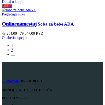
Dodaj u korpu
Akcija
Pogledajte slike
Onlinenamestaj
Soba za bebe ADA
43.254,00 - 79.047,00 RSD
Odaberite opcije:
1
2
→
Pozovite
069 80 20 101
SPINOLA ALT D.O.O. BORČA
PIB: 114223652