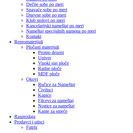
Dečije sobe po meri
Spavaće sobe po meri
Dnevne sobe po meri
Klub stolovi po meri
Kancelarijski nameštaj po meri
Nameštaj specijalnih namena po meri
Kontakt
Repromaterijali
Pločasti materijali
Promo dezeni
Univer
Visoki sjaj ploče
Radne ploče
MDF ploče
Okovi
Ručice za Nameštaj
Čiviluci
Kapice
Filcevi za nameštaj
Nogice za nameštaj
Kante za smeće
Rasprodaja
Prodavci i utisci
Futrix