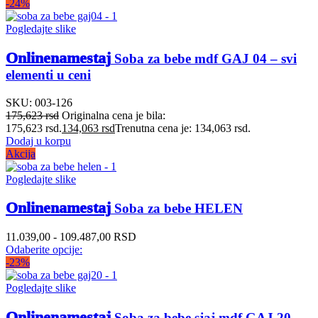
-24%
Pogledajte slike
Onlinenamestaj
Soba za bebe mdf GAJ 04 – svi
elementi u ceni
SKU:
003-126
175,623
rsd
Originalna cena je bila:
175,623 rsd.
134,063
rsd
Trenutna cena je: 134,063 rsd.
Dodaj u korpu
Akcija
Pogledajte slike
Onlinenamestaj
Soba za bebe HELEN
11.039,00 - 109.487,00 RSD
Odaberite opcije:
-23%
Pogledajte slike
Onlinenamestaj
Soba za bebe sjaj mdf GAJ 20 –