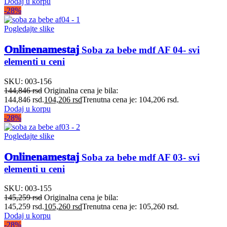
Dodaj u korpu
-28%
Pogledajte slike
Onlinenamestaj
Soba za bebe mdf AF 04- svi
elementi u ceni
SKU:
003-156
144,846
rsd
Originalna cena je bila:
144,846 rsd.
104,206
rsd
Trenutna cena je: 104,206 rsd.
Dodaj u korpu
-28%
Pogledajte slike
Onlinenamestaj
Soba za bebe mdf AF 03- svi
elementi u ceni
SKU:
003-155
145,259
rsd
Originalna cena je bila:
145,259 rsd.
105,260
rsd
Trenutna cena je: 105,260 rsd.
Dodaj u korpu
-28%