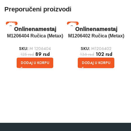
Preporučeni proizvodi
-29%
-25%
Onlinenamestaj
Onlinenamestaj
M1206404 Ručica (Metax)
M1206402 Ručica (Metax)
Crna – 64mm
Sjaj – 64mm
SKU:
M 1206404
SKU:
M1206402
89
rsd
102
rsd
125
rsd
136
rsd
DODAJ U KORPU
DODAJ U KORPU