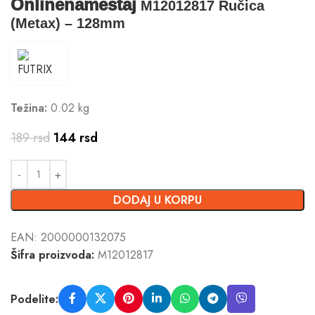
Onlinenamestaj
M12012817 Ručica
(Metax) – 128mm
Težina:
0.02 kg
189
rsd
144
rsd
DODAJ U KORPU
EAN:
2000000132075
Šifra proizvoda:
M12012817
Podelite: