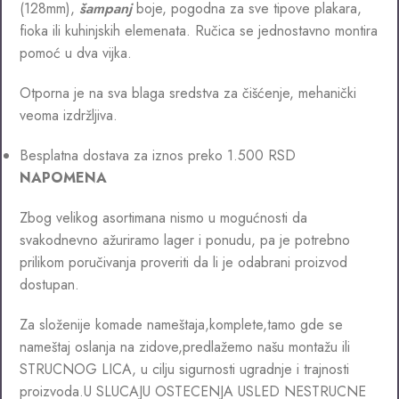
(128mm),
šampanj
boje, pogodna za sve tipove plakara,
fioka ili kuhinjskih elemenata. Ručica se jednostavno montira
pomoć u dva vijka.
Otporna je na sva blaga sredstva za čišćenje, mehanički
veoma izdržljiva.
Besplatna dostava za iznos preko 1.500 RSD
NAPOMENA
Zbog velikog asortimana nismo u mogućnosti da
svakodnevno ažuriramo lager i ponudu, pa je potrebno
prilikom poručivanja proveriti da li je odabrani proizvod
dostupan.
Za složenije komade nameštaja,komplete,tamo gde se
nameštaj oslanja na zidove,predlažemo našu montažu ili
STRUCNOG LICA, u cilju sigurnosti ugradnje i trajnosti
proizvoda.U SLUCAJU OSTECENJA USLED NESTRUCNE