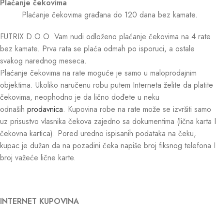
Plaćanje čekovima
Plaćanje čekovima građana do 120 dana bez kamate.
FUTRIX D.O.O Vam nudi odloženo plaćanje čekovima na 4 rate
bez kamate. Prva rata se plaća odmah po isporuci, a ostale
svakog narednog meseca.
Plaćanje čekovima na rate moguće je samo u maloprodajnim
objektima. Ukoliko naručenu robu putem Interneta želite da platite
čekovima, neophodno je da lično dođete u neku
odnaših
prodavnica
. Kupovina robe na rate može se izvršiti samo
uz prisustvo vlasnika čekova zajedno sa dokumentima (lična karta I
čekovna kartica). Pored uredno ispisanih podataka na čeku,
kupac je dužan da na pozadini čeka napiše broj fiksnog telefona I
broj važeće lične karte.
INTERNET KUPOVINA