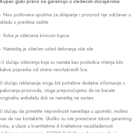
Kupac gubi pravo na garanciju u sledećim slučajevima:
- Nisu poštovana uputstva za sklapanje i proizvod nije održavan u
skladu s pravilima zaštite.
- Roba je oštećena krivicom kupca.
- Nameštaj je oštećen usled delovanja više sile.
-U slučaju oštećenja koja su nastala kao posledica vršenja bilo
kakve popravke od strane neovlašćenih lica.
U slučaju reklamacije mogu biti potrebne dodatne informacije s
pakovanja proizvoda, stoga preporučujemo da ne bacate
originalnu ambalažu dok se nameštaj ne sastavi.
U slučaju da primetite nepravilnosti nameštaja u upotrebi, molimo
vas da nas kontaktirte. Ukoliko su iste primećene tokom garantnog
roka, a ulaze u kvantitativne ili kvalitativne neusklađenosti