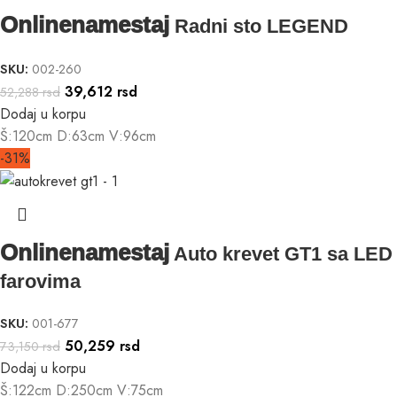
Onlinenamestaj
Radni sto LEGEND
SKU:
002-260
39,612
rsd
52,288
rsd
Dodaj u korpu
Š:120cm D:63cm V:96cm
-31%
Onlinenamestaj
Auto krevet GT1 sa LED
farovima
SKU:
001-677
50,259
rsd
73,150
rsd
Dodaj u korpu
Š:122cm D:250cm V:75cm