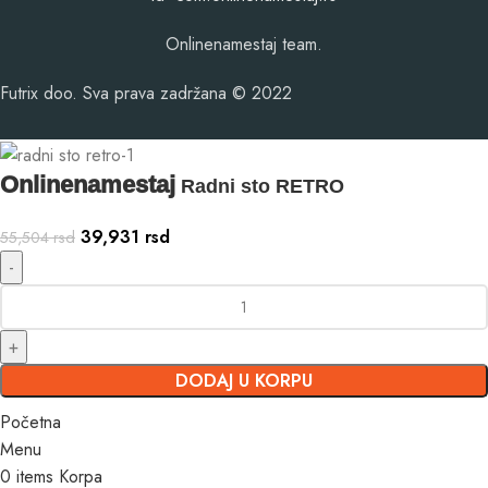
Onlinenamestaj team.
Futrix doo. Sva prava zadržana © 2022
Onlinenamestaj
Radni sto RETRO
39,931
rsd
55,504
rsd
DODAJ U KORPU
Početna
Menu
0
items
Korpa