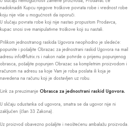
U slučaju nemogućnosti zamene proizvoda, Prodavac će
nadoknaditi Kupcu njegove troškove povrata robe i vrednost robe
koju nije više u mogućnosti da isporuči.
U slučaju povrata robe koji nije nastao propustom Prodavca,
kupac snosi sve manipulativne troškove koji su nastali.
Prilikom jednostranog raskida Ugovora neophodno je sledeće:
popunite i pošaljite Obrazac za jednostrani raskid Ugovora na mail
adresu info@futrix.rs i nakon naše potvrde o prijemu popunjenog
obrasca, pošaljite popunjen Obrazac sa kompletnim proizvodom i
računom na adresu sa koje Vam je roba poslata ili koja je
navedena na računu koji je dostavljen uz robu.
Link za preuzimanje
Obrasca za jednostrani raskid Ugovora.
U sličaju odustanka od ugovora, smatra se da ugovor nije ni
zaključen (član 33 Zakona).
Uz proizvod obavezno pošaljite i neoštećenu ambalažu proizvoda.