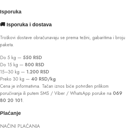
Isporuka
🚚 Isporuka i dostava
Troškovi dostave obračunavaju se prema težini, gabaritima i broju
paketa.
Do 5 kg —
550 RSD
Do 15 kg —
800 RSD
15–30 kg —
1.200 RSD
Preko 30 kg —
40 RSD/kg
Cena je informativna. Tačan iznos biće potvrđen prilikom
poručivanja ili putem SMS / Viber / WhatsApp poruke na
069
80 20 101
.
Plaćanje
NAČINI PLAĆANJA