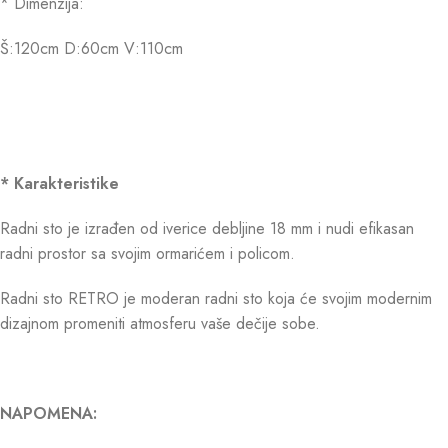
* Dimenzija:
Š:120cm D:60cm V:110cm
* Karakteristike
Radni sto je izrađen od iverice debljine 18 mm i nudi efikasan
radni prostor sa svojim ormarićem i policom.
Radni sto RETRO je moderan radni sto koja će svojim modernim
dizajnom promeniti atmosferu vaše dečije sobe.
NAPOMENA: