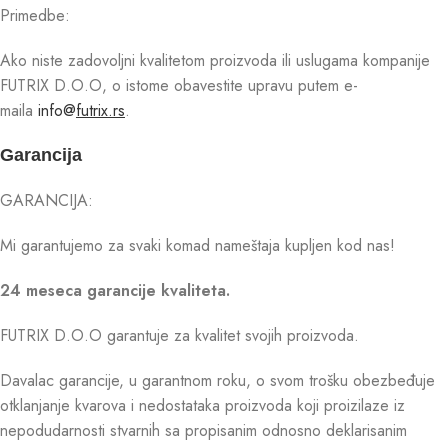
Primedbe:
Ako niste zadovoljni kvalitetom proizvoda ili uslugama kompanije
FUTRIX D.O.O, o istome obavestite upravu putem e-
maila
info@
futrix.rs
.
Garancija
GARANCIJA:
Mi garantujemo za svaki komad nameštaja kupljen kod nas!
24 meseca garancije kvaliteta.
FUTRIX D.O.O garantuje za kvalitet svojih proizvoda.
Davalac garancije, u garantnom roku, o svom trošku obezbeđuje
otklanjanje kvarova i nedostataka proizvoda koji proizilaze iz
nepodudarnosti stvarnih sa propisanim odnosno deklarisanim