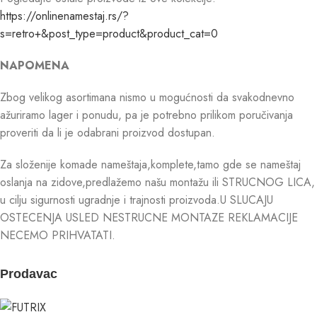
https://onlinenamestaj.rs/?
s=retro+&post_type=product&product_cat=0
NAPOMENA
Zbog velikog asortimana nismo u mogućnosti da svakodnevno
ažuriramo lager i ponudu, pa je potrebno prilikom poručivanja
proveriti da li je odabrani proizvod dostupan.
Za složenije komade nameštaja,komplete,tamo gde se nameštaj
oslanja na zidove,predlažemo našu montažu ili STRUCNOG LICA,
u cilju sigurnosti ugradnje i trajnosti proizvoda.U SLUCAJU
OSTECENJA USLED NESTRUCNE MONTAZE REKLAMACIJE
NECEMO PRIHVATATI.
Prodavac