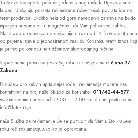
Troškove transporta prilikom Jednostranog raskida Ugovora snosi
kupac. U slučaju povrata reklamirane robe trošak povrata ide na
teret prodavca. Ukoliko neki od gore navedenih zahteva ne bude
ispunjen nećemo biti u mogućnosti da Vam prihvatimo zahtev.
Naša web prodavnica će najkasnije u roku od 14 (četrnaest) dana
od prijema izjave o jednostranom raskidu Korisniku vratiti iznos koji
je primio po osnovu narudžbine/maloprodajnog računa.
Kupac nema pravo na povraćaj robe u slučajevima iz
člana 37
Zakona
.
U slučaju bilo kakvih upita,nejasnoća I reklamacija možete nas
kontaktirati na broj naše Službe za korisnike:
011/42-44-577
svakim radnim danom od 09:00 – 17:00 sati ili nam pisite na mail
info@futrix.rs,a
naša Služba za reklamacije će se potruditi da Vam u što kraćem
roku reši reklamaciju,ukoliko je opravdana.