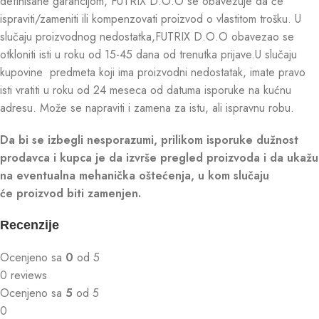
definisane garancijom, FUTRIX D.O.O se obavezuje da će
ispraviti/zameniti ili kompenzovati proizvod o vlastitom trošku. U
slučaju proizvodnog nedostatka,FUTRIX D.O.O obavezao se
otkloniti isti u roku od 15-45 dana od trenutka prijave.U slučaju
kupovine predmeta koji ima proizvodni nedostatak, imate pravo
isti vratiti u roku od 24 meseca od datuma isporuke na kućnu
adresu. Može se napraviti i zamena za istu, ali ispravnu robu.
Da bi se izbegli nesporazumi, prilikom isporuke dužnost
prodavca i kupca je da izvrše pregled proizvoda i da ukažu
na eventualna mehanička oštećenja, u kom slučaju
će proizvod biti zamenjen.
Recenzije
Ocenjeno sa
0
od 5
0 reviews
Ocenjeno sa
5
od 5
0