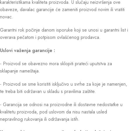
karakteristikama kvaliteta proizvoda. U slučaju neizvršenja ove
obaveze, davalac garancije će zameniti proizvod novim ili vratiti
novac.
Garantni rok počinje danom isporuke koji se unosi u garantni list i
overava pečatom i potpisom ovlašćenog prodavca.
Uslovi važenja garancije :
- Proizvod se obavezno mora sklopiti prateći uputstva za
sklapanje nameštaja.
- Proizvod se sme koristiti isključivo u svrhe za koje je namenjen,
te treba biti održavan u skladu s pravilima zaštite.
- Garancija se odnosi na proizvodne ili dostavne nedostatke u
kvalitetu proizvoda, pod uslovom da nisu nastala usled
nepravilnog rukovanja ili održavanja istih.