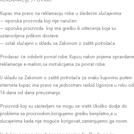
Kupac ima pravo na reklamaciju robe u sledećim slučajevima:
– isporuka prozvoda koji nije naručen.
– isporuka proizvoda koji ima grešku ili oštećenja koja su
ustanovljena prilikom dostave.
– ostali slučajevi u skladu sa Zakonom o zaštiti potrošača.
Prodavac će odobriti povrat robe Kupcu nakon prijema opravdane
reklamacije e-mailom,sa instrukcijama za povrat robe.
U skladu sa Zakonom o zaštiti potrošača za svaku kupovinu putem
interneta kupac ima pravo na jednostrani raskid Ugovora u roku od
14 dana od dana preuzimanja.
Proizvodi koji su sastavljeni ne mogu se vratiti.Ukoliko dodje do
problema sa proizvodom,korigujemo grešku besplatno,a u
slucajevima kada nije moguće korigovati,zamenjujemo ga novim.