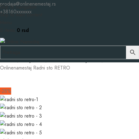
prodaja@onlinenemestaj.rs
Skip to navigation
+38160xxxxxxx
Skip to main content
Menu
0
items
0
rsd
Početna
Dečije sobe
Radni stolovi-Dečije sobe
Onlinenamestaj Radni sto RETRO
-28%