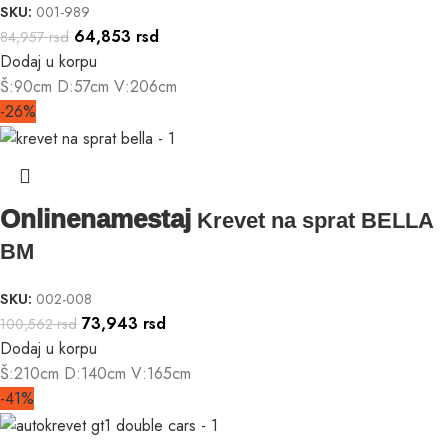
SKU:
001-989
64,853
rsd
84,957
rsd
Dodaj u korpu
Š:90cm D:57cm V:206cm
-26%
Onlinenamestaj
Krevet na sprat BELLA
BM
SKU:
002-008
73,943
rsd
100,562
rsd
Dodaj u korpu
Š:210cm D:140cm V:165cm
-41%