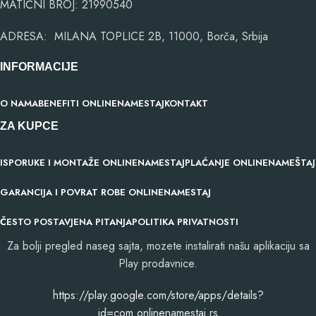
MATIČNI BROJ: 21990540
ADRESA: MILANA TOPLICE 2B, 11000, Borča, Srbija
INFORMACIJE
O NAMA
BENEFITI ONLINENAMESTAJ
KONTAKT
ZA KUPCE
ISPORUKE I MONTAŽE ONLINENAMESTAJ
PLAĆANJE ONLINENAMEŠTAJ
GARANCIJA I POVRAT ROBE ONLINENAMESTAJ
ČESTO POSTAVJENA PITANJA
POLITIKA PRIVATNOSTI
Za bolji pregled naseg sajta, mozete instalirati našu aplikaciju sa
Play prodavnice.
​https://play.google.com/store/apps/details?
id=com.onlinenamestaj.rs