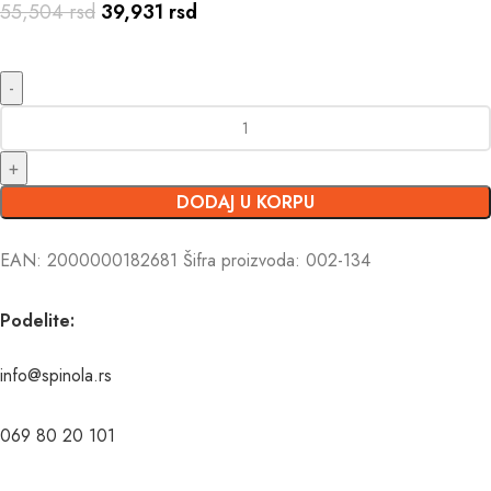
55,504
rsd
39,931
rsd
DODAJ U KORPU
EAN:
2000000182681
Šifra proizvoda:
002-134
Podelite:
info@spinola.rs
069 80 20 101