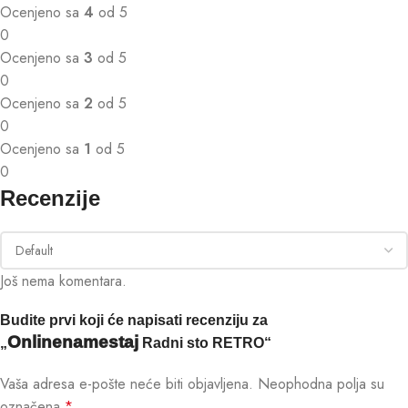
Ocenjeno sa
4
od 5
0
Ocenjeno sa
3
od 5
0
Ocenjeno sa
2
od 5
0
Ocenjeno sa
1
od 5
0
Recenzije
Još nema komentara.
Budite prvi koji će napisati recenziju za
Onlinenamestaj
„
Radni sto RETRO“
Vaša adresa e-pošte neće biti objavljena.
Neophodna polja su
označena
*