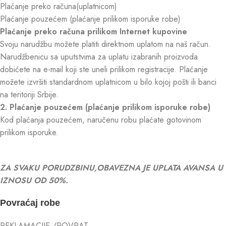
Plaćanje preko računa(uplatnicom)
Plaćanje pouzećem (plaćanje prilikom isporuke robe)
Plaćanje preko računa prilikom Internet kupovine
Svoju narudžbu možete platiti direktnom uplatom na naš račun.
Narudžbenicu sa uputstvima za uplatu izabranih proizvoda
dobićete na e-mail koji ste uneli prilikom registracije. Plaćanje
možete izvršiti standardnom uplatnicom u bilo kojoj pošti ili banci
na teritoriji Srbije.
2. Plaćanje pouzećem (plaćanje prilikom isporuke robe)
Kod plaćanja pouzećem, naručenu robu plaćate gotovinom
prilikom isporuke.
ZA SVAKU PORUDZBINU,OBAVEZNA JE UPLATA AVANSA U
IZNOSU OD 50%.
Povraćaj robe
REKLAMACIJE /POVRAT