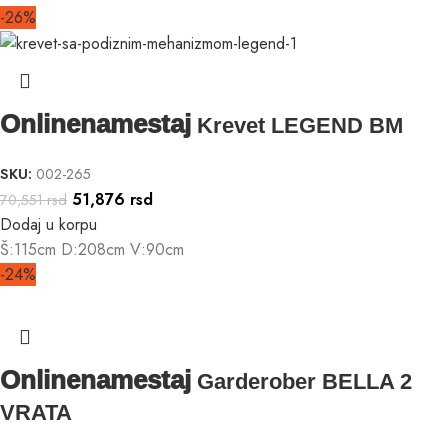
-26%
Onlinenamestaj
Krevet LEGEND BM
SKU:
002-265
51,876
rsd
70,551
rsd
Dodaj u korpu
Š:115cm D:208cm V:90cm
-24%
Onlinenamestaj
Garderober BELLA 2
VRATA