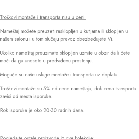
Troškovi montaže i transporta nisu u ceni.
Nameštaj možete preuzeti rasklopljen u kutijama ili sklopljen u
našem salonu i u tom slučaju prevoz obezbeđujete Vi.
Ukoliko nameštaj preuzimate sklopljen uzmite u obzir da li ćete
moći da ga unesete u predviđenu prostoriju.
Moguće su naše usluge montaže i transporta uz doplatu.
Troškovi montaže su 5% od cene nameštaja, dok cena transporta
zavisi od mesta isporuke.
Rok isporuke je oko 20-30 radnih dana.
Pogledajte ostale proizvode iz ove kolekcije: