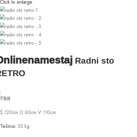
Click to enlarge
Onlinenamestaj
Radni sto
RETRO
Š:120cm D:60cm V:110cm
Težina:
35 kg