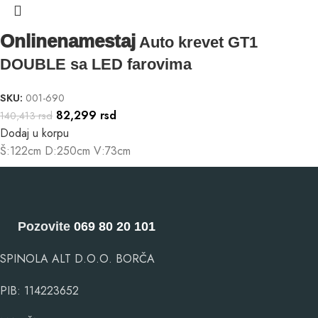
Onlinenamestaj
Auto krevet GT1
DOUBLE sa LED farovima
SKU:
001-690
82,299
rsd
140,413
rsd
Dodaj u korpu
Š:122cm D:250cm V:73cm
Pozovite
069 80 20 101
SPINOLA ALT D.O.O. BORČA
PIB: 114223652