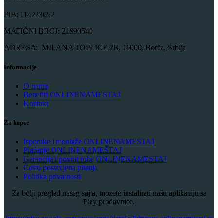
PIB: 114223652
MATIČNI BROJ: 21990540
ADRESA: MILANA TOPLICE 2B, 11000, Borča, Srbija
Informacije
O nama
Benefiti ONLINENAMESTAJ
Kontakt
Za kupce
Isporuke i montaže ONLINENAMESTAJ
Plaćanje ONLINENAMEŠTAJ
Garancija i povrat robe ONLINENAMESTAJ
Često postavjena pitanja
Politika privatnosti
Za bolji pregled naseg sajta, mozete instalirati našu aplikaciju sa
Play prodavnice.