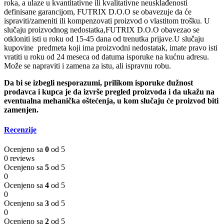
roka, a ulaze u kvantitativne ili kvalitativne neusklađenosti
definisane garancijom, FUTRIX D.O.O se obavezuje da će
ispraviti/zameniti ili kompenzovati proizvod o vlastitom trošku. U
slučaju proizvodnog nedostatka,FUTRIX D.O.O obavezao se
otkloniti isti u roku od 15-45 dana od trenutka prijave.U slučaju
kupovine predmeta koji ima proizvodni nedostatak, imate pravo isti
vratiti u roku od 24 meseca od datuma isporuke na kućnu adresu.
Može se napraviti i zamena za istu, ali ispravnu robu.
Da bi se izbegli nesporazumi, prilikom isporuke dužnost
prodavca i kupca je da izvrše pregled proizvoda i da ukažu na
eventualna mehanička oštećenja, u kom slučaju će proizvod biti
zamenjen.
Recenzije
Ocenjeno sa
0
od 5
0 reviews
Ocenjeno sa
5
od 5
0
Ocenjeno sa
4
od 5
0
Ocenjeno sa
3
od 5
0
Ocenjeno sa
2
od 5