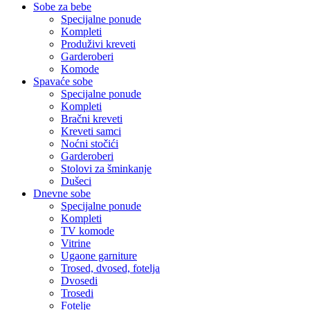
Sobe za bebe
Specijalne ponude
Kompleti
Produživi kreveti
Garderoberi
Komode
Spavaće sobe
Specijalne ponude
Kompleti
Bračni kreveti
Kreveti samci
Noćni stočići
Garderoberi
Stolovi za šminkanje
Dušeci
Dnevne sobe
Specijalne ponude
Kompleti
TV komode
Vitrine
Ugaone garniture
Trosed, dvosed, fotelja
Dvosedi
Trosedi
Fotelje