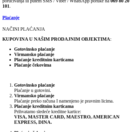
poručivanja ili putem SMS / Viber / WhatsApp poruke na
069 80 20
101
.
Plaćanje
NAČINI PLAĆANJA
KUPOVINA U NAŠIM PRODAJNIM OBJEKTIMA
:
Gotovinsko plaćanje
Virmansko plaćanje
Plaćanje kreditnim karticama
Plaćanje čekovima
Gotovinsko plaćanje
Plaćanje u gotovini.
Virmansko plaćanje
Plaćanje preko računa I namenjeno je pravnim licima.
Plaćanje kreditnim karticama
Prihvatamo sledeće kreditne kartice:
VISA, MASTER CARD, MAESTRO, AMERICAN
EXPRESS, DINA.