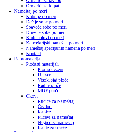
Ormarići za lavabo
Ormarići za kupatila
Nameštaj po meri
Kuhinje po meri
Dečije sobe po meri
Spavaće sobe po meri
Dnevne sobe po meri
Klub stolovi po meri
Kancelarijski nameštaj po meri
Nameštaj specijalnih namena po meri
Kontakt
Repromaterijali
Pločasti materijali
Promo dezeni
Univer
Visoki sjaj ploče
Radne ploče
MDF ploče
Okovi
Ručice za Nameštaj
Čiviluci
Kapice
Filcevi za nameštaj
Nogice za nameštaj
Kante za smeće