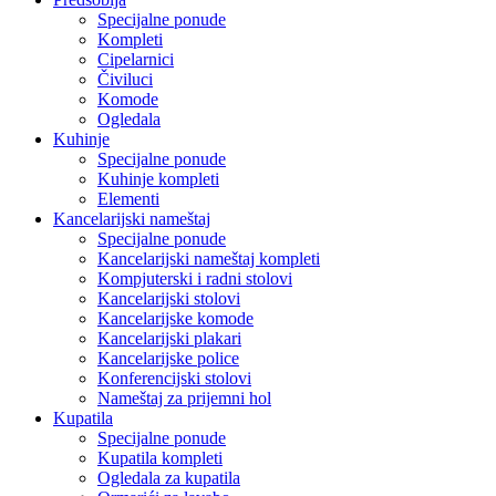
Specijalne ponude
Kompleti
Cipelarnici
Čiviluci
Komode
Ogledala
Kuhinje
Specijalne ponude
Kuhinje kompleti
Elementi
Kancelarijski nameštaj
Specijalne ponude
Kancelarijski nameštaj kompleti
Kompjuterski i radni stolovi
Kancelarijski stolovi
Kancelarijske komode
Kancelarijski plakari
Kancelarijske police
Konferencijski stolovi
Nameštaj za prijemni hol
Kupatila
Specijalne ponude
Kupatila kompleti
Ogledala za kupatila