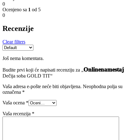
0
Ocenjeno sa
1
od 5
0
Recenzije
Clear filters
Još nema komentara.
Onlinenamestaj
Budite prvi koji će napisati recenziju za „
Dečija soba GOLD TIT“
Vaša adresa e-pošte neće biti objavljena.
Neophodna polja su
označena
*
Vaša ocena
*
Vaša recenzija
*