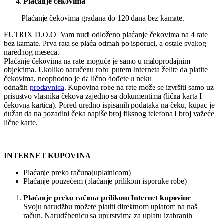
Plaćanje čekovima
Plaćanje čekovima građana do 120 dana bez kamate.
FUTRIX D.O.O Vam nudi odloženo plaćanje čekovima na 4 rate
bez kamate. Prva rata se plaća odmah po isporuci, a ostale svakog
narednog meseca.
Plaćanje čekovima na rate moguće je samo u maloprodajnim
objektima. Ukoliko naručenu robu putem Interneta želite da platite
čekovima, neophodno je da lično dođete u neku
odnaših
prodavnica
. Kupovina robe na rate može se izvršiti samo uz
prisustvo vlasnika čekova zajedno sa dokumentima (lična karta I
čekovna kartica). Pored uredno ispisanih podataka na čeku, kupac je
dužan da na pozadini čeka napiše broj fiksnog telefona I broj važeće
lične karte.
INTERNET KUPOVINA
Plaćanje preko računa(uplatnicom)
Plaćanje pouzećem (plaćanje prilikom isporuke robe)
Plaćanje preko računa prilikom Internet kupovine
Svoju narudžbu možete platiti direktnom uplatom na naš
račun. Narudžbenicu sa uputstvima za uplatu izabranih