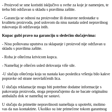
- Proizvod se sme koristiti isključivo u svrhe za koje je namenjen, te
treba biti održavan u skladu s pravilima zaštite.
- Garancija se odnosi na proizvodne ili dostavne nedostatke u
kvalitetu proizvoda, pod uslovom da nisu nastala usled nepravilnog
rukovanja ili održavanja istih.
Kupac gubi pravo na garanciju u sledećim slučajevima:
- Nisu poštovana uputstva za sklapanje i proizvod nije održavan u
skladu s pravilima zaštite.
- Roba je oštećena krivicom kupca.
- Nameštaj je oštećen usled delovanja više sile.
-U slučaju oštećenja koja su nastala kao posledica vršenja bilo kakve
popravke od strane neovlašćenih lica.
U slučaju reklamacije mogu biti potrebne dodatne informacije s
pakovanja proizvoda, stoga preporučujemo da ne bacate originalnu
ambalažu dok se nameštaj ne sastavi.
U slučaju da primetite nepravilnosti nameštaja u upotrebi, molimo
vas da nas kontaktirte. Ukoliko su iste primećene tokom garantnog