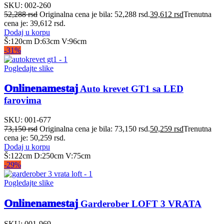
SKU:
002-260
52,288
rsd
Originalna cena je bila: 52,288 rsd.
39,612
rsd
Trenutna
cena je: 39,612 rsd.
Dodaj u korpu
Š:120cm D:63cm V:96cm
-31%
Pogledajte slike
Onlinenamestaj
Auto krevet GT1 sa LED
farovima
SKU:
001-677
73,150
rsd
Originalna cena je bila: 73,150 rsd.
50,259
rsd
Trenutna
cena je: 50,259 rsd.
Dodaj u korpu
Š:122cm D:250cm V:75cm
-29%
Pogledajte slike
Onlinenamestaj
Garderober LOFT 3 VRATA
SKU:
001-969