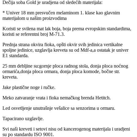
Dečija soba Gold je uradjena od sledećih materijala:
* Univer 18 mm presvučen melaminom 1. klase kao glavnim
materijalom u našim proizvodima
Koristi se svilena mat lak boja, boja prema evropskim standardima,
koristi se referentni broj M-71.3.
Prednja strana okvira fioka, opšti okvir svih jedinica vertikalne
spoljne jedinice, uzglavlja kreveta su od Mdf-a,a ostatak je univer
E1 standarda.
25 mm debljine su:gornje ploca radnog stola, donja ploca noćnog
ormarića,donja ploca ormara, donja ploca komode, bočne str.
kreveta.
Jake plastične noge i ručke.
Meko zatvaranje vrata i fioka nemačkog brenda Hetitch.
Led osvetljenje unutrašnje vešalice sa senzorima u ormaru.
Tapacirano uzglavlje.
Svi naši kreveti i setovi nisu od kancerogenog materijala i uradjeni
su po standardu ISO 9001.