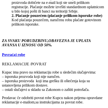
proizvoda dobićete na e-mail koji ste uneli prilikom
registracije. Plaćanje možete izvršiti standardnom uplatnicom
u bilo kojoj pošti ili banci na teritoriji Srbije.
2. Plaćanje pouzećem (plaćanje prilikom isporuke robe)
Kod plaćanja pouzećem, naručenu robu plaćate gotovinom
prilikom isporuke.
ZA SVAKU PORUDZBINU,OBAVEZNA JE UPLATA
AVANSA U IZNOSU OD 50%.
Povraćaj robe
REKLAMACIJE /POVRAT
Kupac ima pravo na reklamaciju robe u sledećim slučajevima:
– isporuka prozvoda koji nije naručen.
– isporuka proizvoda koji ima grešku ili oštećenja koja su
ustanovljena prilikom dostave.
– ostali slučajevi u skladu sa Zakonom o zaštiti potrošača.
Prodavac će odobriti povrat robe Kupcu nakon prijema opravdane
reklamacije e-mailom,sa instrukcijama za povrat robe.