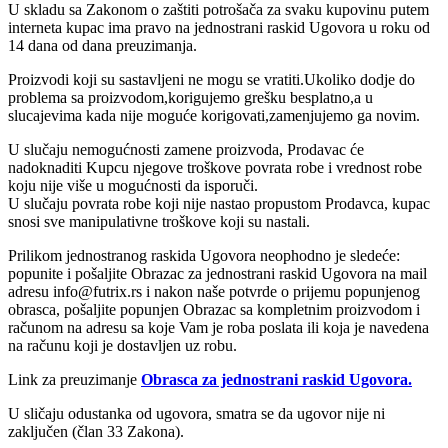
U skladu sa Zakonom o zaštiti potrošača za svaku kupovinu putem
interneta kupac ima pravo na jednostrani raskid Ugovora u roku od
14 dana od dana preuzimanja.
Proizvodi koji su sastavljeni ne mogu se vratiti.Ukoliko dodje do
problema sa proizvodom,korigujemo grešku besplatno,a u
slucajevima kada nije moguće korigovati,zamenjujemo ga novim.
U slučaju nemogućnosti zamene proizvoda, Prodavac će
nadoknaditi Kupcu njegove troškove povrata robe i vrednost robe
koju nije više u mogućnosti da isporuči.
U slučaju povrata robe koji nije nastao propustom Prodavca, kupac
snosi sve manipulativne troškove koji su nastali.
Prilikom jednostranog raskida Ugovora neophodno je sledeće:
popunite i pošaljite Obrazac za jednostrani raskid Ugovora na mail
adresu info@futrix.rs i nakon naše potvrde o prijemu popunjenog
obrasca, pošaljite popunjen Obrazac sa kompletnim proizvodom i
računom na adresu sa koje Vam je roba poslata ili koja je navedena
na računu koji je dostavljen uz robu.
Link za preuzimanje
Obrasca za jednostrani raskid Ugovora.
U sličaju odustanka od ugovora, smatra se da ugovor nije ni
zaključen (član 33 Zakona).