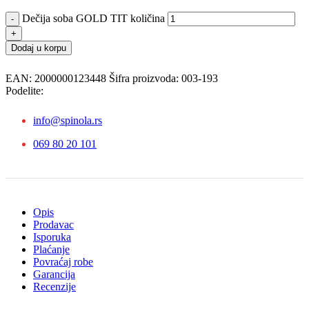
Dečija soba GOLD TIT količina
Dodaj u korpu
EAN:
2000000123448
Šifra proizvoda:
003-193
Podelite:
info@spinola.rs
069 80 20 101
Opis
Prodavac
Isporuka
Plaćanje
Povraćaj robe
Garancija
Recenzije