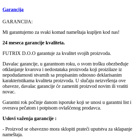
Garancija
GARANCIJA:
Mi garantujemo za svaki komad nameštaja kupljen kod nas!
24 meseca garancije kvaliteta.
FUTRIX D.O.O garantuje za kvalitet svojih proizvoda.
Davalac garancije, u garantnom roku, o svom trošku obezbeđuje
otklanjanje kvarova i nedostataka proizvoda koji proizilaze iz
nepodudarnosti stvarnih sa propisanim odnosno deklarisanim
karakteristikama kvaliteta proizvoda. U slučaju neizvršenja ove
obaveze, davalac garancije će zameniti proizvod novim ili vratiti
novac.
Garantni rok počinje danom isporuke koji se unosi u garantni list i
overava pečatom i potpisom ovlašćenog prodavca.
Uslovi važenja garancije :
- Proizvod se obavezno mora sklopiti prateći uputstva za sklapanje
nameštaja.