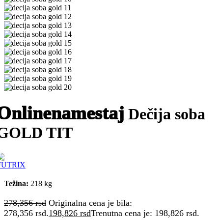
Onlinenamestaj
Dečija soba
GOLD TIT
Težina:
218 kg
278,356
rsd
Originalna cena je bila:
278,356 rsd.
198,826
rsd
Trenutna cena je: 198,826 rsd.