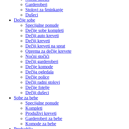
Garderoberi
Stolovi za šminkanje
Dušeci
Dečije sobe
Specijalne ponude
Dečije sobe kompleti
Dečiji auto kreveti
Dečiji kreveti
Dečiji kreveti na sprat
Oprema za dečije krevete
Noćni stočići
Dečiji garderoberi
Dečije komode
Dečija ogledala
Dečije police
Dečiji radni stolovi
Dečije fotelje
Dečiji dušeci
Sobe za bebe
Specijalne ponude
Kompleti
Produživi kreveti
Garderoberi za bebe
Komode za bebe
Predsoblja