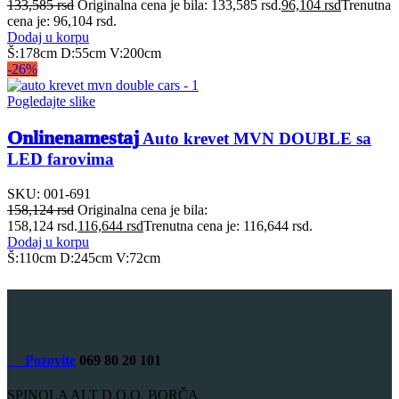
133,585
rsd
Originalna cena je bila: 133,585 rsd.
96,104
rsd
Trenutna
cena je: 96,104 rsd.
Dodaj u korpu
Š:178cm D:55cm V:200cm
-26%
Pogledajte slike
Onlinenamestaj
Auto krevet MVN DOUBLE sa
LED farovima
SKU:
001-691
158,124
rsd
Originalna cena je bila:
158,124 rsd.
116,644
rsd
Trenutna cena je: 116,644 rsd.
Dodaj u korpu
Š:110cm D:245cm V:72cm
Pozovite
069 80 20 101
SPINOLA ALT D.O.O. BORČA