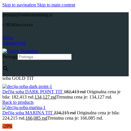
Skip to navigation
Skip to main content
prodaja@onlinenemestaj.rs
+38160xxxxxxx
Menu
0
items
0
rsd
Pretraga
×
Početna
Dečije sobe
Kompleti – Dečije sobe
Onlinenamestaj Dečija
soba GOLD TIT
Dečija soba DARK POINT TIT
182,413
rsd
Originalna cena je
bila: 182,413 rsd.
134,127
rsd
Trenutna cena je: 134,127 rsd.
Back to products
Dečija soba MARINA TIT
224,215
rsd
Originalna cena je bila:
224,215 rsd.
166,085
rsd
Trenutna cena je: 166,085 rsd.
-29%