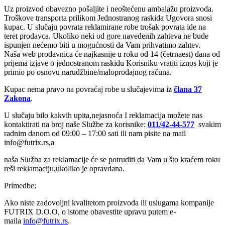
Uz proizvod obavezno pošaljite i neoštećenu ambalažu proizvoda.
Troškove transporta prilikom Jednostranog raskida Ugovora snosi
kupac. U slučaju povrata reklamirane robe trošak povrata ide na
teret prodavca. Ukoliko neki od gore navedenih zahteva ne bude
ispunjen nećemo biti u mogućnosti da Vam prihvatimo zahtev.
Naša web prodavnica će najkasnije u roku od 14 (četrnaest) dana od
prijema izjave o jednostranom raskidu Korisniku vratiti iznos koji je
primio po osnovu narudžbine/maloprodajnog računa.
Kupac nema pravo na povraćaj robe u slučajevima iz
člana 37
Zakona
.
U slučaju bilo kakvih upita,nejasnoća I reklamacija možete nas
kontaktirati na broj naše Službe za korisnike:
011/42-44-577
svakim
radnim danom od 09:00 – 17:00 sati ili nam pisite na mail
info@futrix.rs,a
naša Služba za reklamacije će se potruditi da Vam u što kraćem roku
reši reklamaciju,ukoliko je opravdana.
Primedbe:
Ako niste zadovoljni kvalitetom proizvoda ili uslugama kompanije
FUTRIX D.O.O, o istome obavestite upravu putem e-
maila
info@
futrix.rs
.