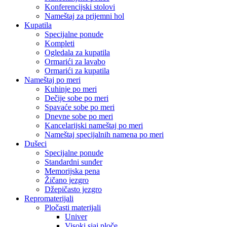
Konferencijski stolovi
Nameštaj za prijemni hol
Kupatila
Specijalne ponude
Kompleti
Ogledala za kupatila
Ormarići za lavabo
Ormarići za kupatila
Nameštaj po meri
Kuhinje po meri
Dečije sobe po meri
Spavaće sobe po meri
Dnevne sobe po meri
Kancelarijski nameštaj po meri
Nameštaj specijalnih namena po meri
Dušeci
Specijalne ponude
Standardni sunđer
Memorijska pena
Žičano jezgro
Džepičasto jezgro
Repromaterijali
Pločasti materijali
Univer
Visoki sjaj ploče