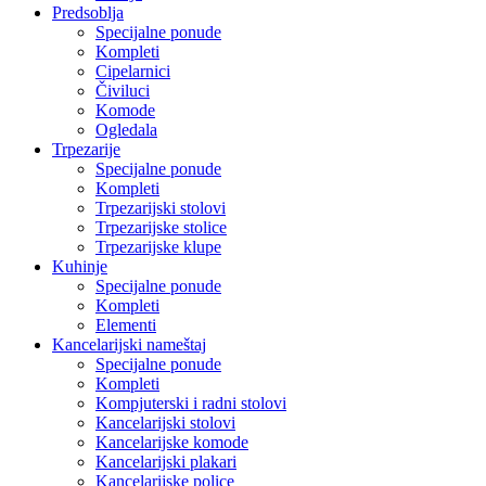
Predsoblja
Specijalne ponude
Kompleti
Cipelarnici
Čiviluci
Komode
Ogledala
Trpezarije
Specijalne ponude
Kompleti
Trpezarijski stolovi
Trpezarijske stolice
Trpezarijske klupe
Kuhinje
Specijalne ponude
Kompleti
Elementi
Kancelarijski nameštaj
Specijalne ponude
Kompleti
Kompjuterski i radni stolovi
Kancelarijski stolovi
Kancelarijske komode
Kancelarijski plakari
Kancelarijske police