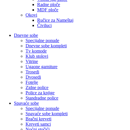
Radne ploče
MDF ploče
Okovi
Ručice za Nameštaj
Čiviluci
Dnevne sobe
Specijalne ponude
Dnevne sobe kompleti
Tv komode
Klub stolovi
Vitrine
Ugaone garniture
Trosedi
Dvosedi
Fotelje
Zidne police
Police za knjige
Standradne police
Spavaće sobe
Specijalne ponude
Spavaće sobe kompleti
Bračni kreveti
Kreveti samci
Noćni stočići