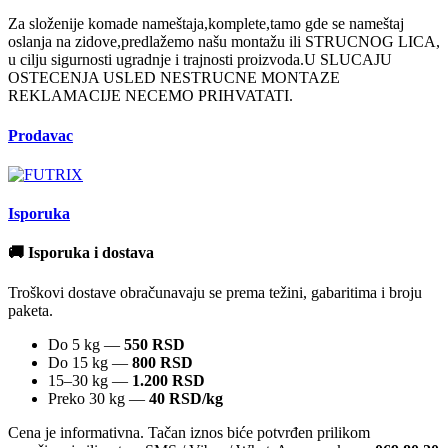
Za složenije komade nameštaja,komplete,tamo gde se nameštaj
oslanja na zidove,predlažemo našu montažu ili STRUCNOG LICA,
u cilju sigurnosti ugradnje i trajnosti proizvoda.U SLUCAJU
OSTECENJA USLED NESTRUCNE MONTAZE
REKLAMACIJE NECEMO PRIHVATATI.
Prodavac
Isporuka
🚚 Isporuka i dostava
Troškovi dostave obračunavaju se prema težini, gabaritima i broju
paketa.
Do 5 kg —
550 RSD
Do 15 kg —
800 RSD
15–30 kg —
1.200 RSD
Preko 30 kg —
40 RSD/kg
Cena je informativna. Tačan iznos biće potvrđen prilikom