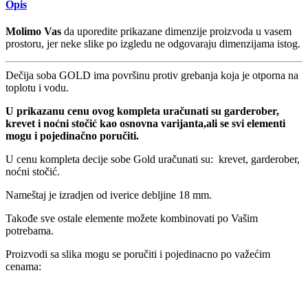
Opis
Molimo Vas
da uporedite prikazane dimenzije proizvoda u vasem
prostoru, jer neke slike po izgledu ne odgovaraju dimenzijama istog.
Dečija soba GOLD ima površinu protiv grebanja koja je otporna na
toplotu i vodu.
U prikazanu cenu ovog kompleta uračunati su garderober,
krevet i noćni stočić kao osnovna varijanta,ali se svi elementi
mogu i pojedinačno poručiti.
U cenu kompleta decije sobe Gold uračunati su: krevet, garderober,
noćni stočić.
Nameštaj je izradjen od iverice debljine 18 mm.
Takođe sve ostale elemente možete kombinovati po Vašim
potrebama.
Proizvodi sa slika mogu se poručiti i pojedinacno po važećim
cenama: