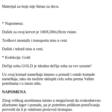
Materijal za boju nije štetan za decu.
* Napomena:
Dušek za ovaj krevet je 100X200x20cm visine.
Troškovi montaže i transporta nisu u ceni.
Dušek i tekstil nisu u ceni.
* Kolekcija: Gold
Dečija soba GOLD je idealna dečija soba za sve uzraste!
Uz ovaj komad nameštaja imamo u ponudi i ostale komade
nameštaja, tako da možete uklopiti celu sobu prema Vašim
potrebama i u istom stilu.
NAPOMENA
Zbog velikog asortimana nismo u mogućnosti da svakodnevno
ažuriramo lager i ponudu, pa je potrebno prilikom poručivanja
proveriti da li je odabrani proizvod dostupan.