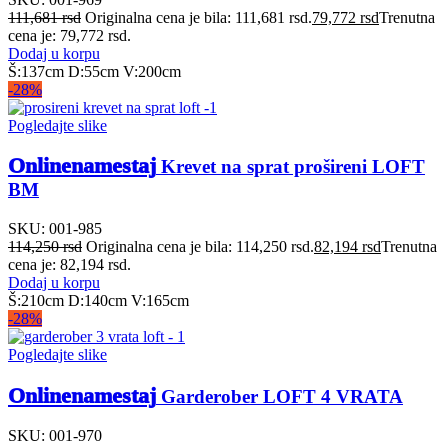
111,681
rsd
Originalna cena je bila: 111,681 rsd.
79,772
rsd
Trenutna
cena je: 79,772 rsd.
Dodaj u korpu
Š:137cm D:55cm V:200cm
-28%
Pogledajte slike
Onlinenamestaj
Krevet na sprat prošireni LOFT
BM
SKU:
001-985
114,250
rsd
Originalna cena je bila: 114,250 rsd.
82,194
rsd
Trenutna
cena je: 82,194 rsd.
Dodaj u korpu
Š:210cm D:140cm V:165cm
-28%
Pogledajte slike
Onlinenamestaj
Garderober LOFT 4 VRATA
SKU:
001-970