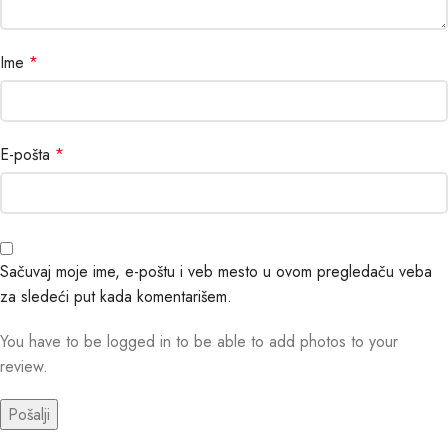
Ime
*
E-pošta
*
Sačuvaj moje ime, e-poštu i veb mesto u ovom pregledaču veba
za sledeći put kada komentarišem.
You have to be logged in to be able to add photos to your
review.