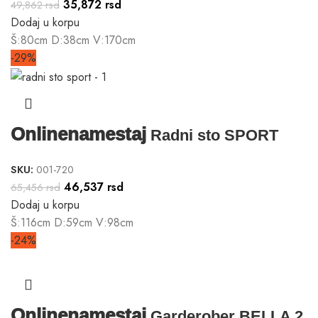
35,872
rsd
49,862
rsd
Dodaj u korpu
Š:80cm D:38cm V:170cm
-29%
Onlinenamestaj
Radni sto SPORT
SKU:
001-720
46,537
rsd
65,456
rsd
Dodaj u korpu
Š:116cm D:59cm V:98cm
-24%
Onlinenamestaj
Garderober BELLA 2