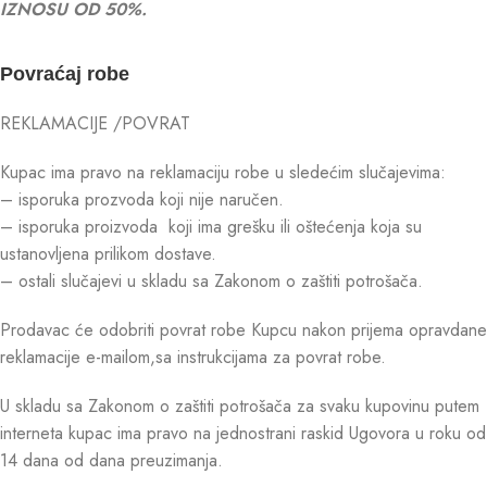
IZNOSU OD 50%.
Povraćaj robe
REKLAMACIJE /POVRAT
Kupac ima pravo na reklamaciju robe u sledećim slučajevima:
– isporuka prozvoda koji nije naručen.
– isporuka proizvoda koji ima grešku ili oštećenja koja su
ustanovljena prilikom dostave.
– ostali slučajevi u skladu sa Zakonom o zaštiti potrošača.
Prodavac će odobriti povrat robe Kupcu nakon prijema opravdane
reklamacije e-mailom,sa instrukcijama za povrat robe.
U skladu sa Zakonom o zaštiti potrošača za svaku kupovinu putem
interneta kupac ima pravo na jednostrani raskid Ugovora u roku od
14 dana od dana preuzimanja.