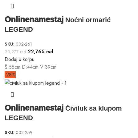
Onlinenamestaj
Noćni ormarić
LEGEND
SKU:
002-261
22,765
rsd
30,277
rsd
Dodaj u korpu
Š:55cm D:44cm V:39cm
-28%
Onlinenamestaj
Čiviluk sa klupom
LEGEND
SKU:
002-259