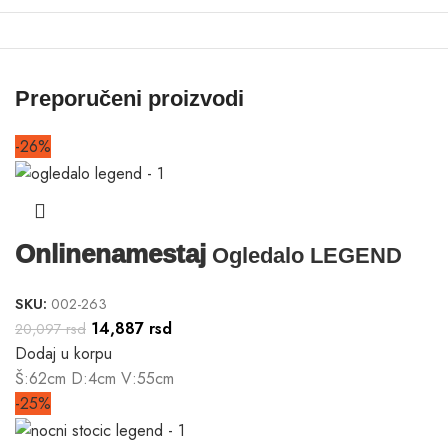
Preporučeni proizvodi
-26%
Onlinenamestaj
Ogledalo LEGEND
SKU:
002-263
14,887
rsd
20,097
rsd
Dodaj u korpu
Š:62cm D:4cm V:55cm
-25%