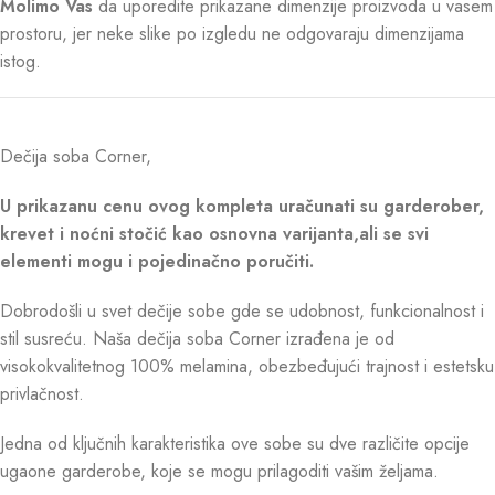
Molimo Vas
da uporedite prikazane dimenzije proizvoda u vasem
prostoru, jer neke slike po izgledu ne odgovaraju dimenzijama
istog.
Dečija soba Corner,
U prikazanu cenu ovog kompleta uračunati su garderober,
krevet i noćni stočić kao osnovna varijanta,ali se svi
elementi mogu i pojedinačno poručiti.
Dobrodošli u svet dečije sobe gde se udobnost, funkcionalnost i
stil susreću. Naša dečija soba Corner izrađena je od
visokokvalitetnog 100% melamina, obezbeđujući trajnost i estetsku
privlačnost.
Jedna od ključnih karakteristika ove sobe su dve različite opcije
ugaone garderobe, koje se mogu prilagoditi vašim željama.