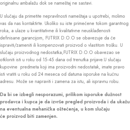
originalnu ambalažu dok se nameštaj ne sastavi.
U slučaju da primetite nepravilnosti nameštaja u upotrebi, molimo
vas da nas kontaktirte. Ukoliko su iste primećene tokom garantnog
roka, a ulaze u kvantitativne ili kvalitativne neusklađenosti
definisane garancijom, FUTRIX D.O.O se obavezuje da će
ispraviti/zameniti ili kompenzovati proizvod o vlastitom trošku. U
slučaju proizvodnog nedostatka,FUTRIX D.O.O obavezao se
otkloniti isti u roku od 15-45 dana od trenutka prijave.U slučaju
kupovine predmeta koji ima proizvodni nedostatak, imate pravo
isti vratiti u roku od 24 meseca od datuma isporuke na kućnu
adresu. Može se napraviti i zamena za istu, ali ispravnu robu.
Da bi se izbegli nesporazumi, prilikom isporuke dužnost
prodavca i kupca je da izvrše pregled proizvoda i da ukažu
na eventualna mehanička oštećenja, u kom slučaju
će proizvod biti zamenjen.