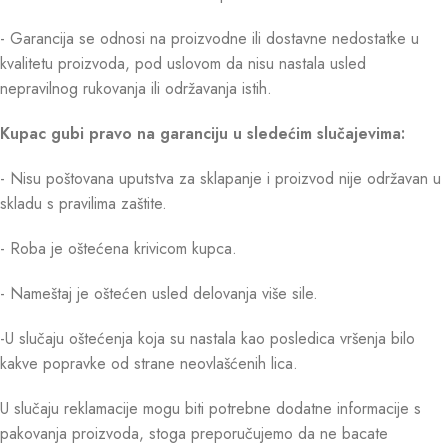
- Garancija se odnosi na proizvodne ili dostavne nedostatke u
kvalitetu proizvoda, pod uslovom da nisu nastala usled
nepravilnog rukovanja ili održavanja istih.
Kupac gubi pravo na garanciju u sledećim slučajevima:
- Nisu poštovana uputstva za sklapanje i proizvod nije održavan u
skladu s pravilima zaštite.
- Roba je oštećena krivicom kupca.
- Nameštaj je oštećen usled delovanja više sile.
-U slučaju oštećenja koja su nastala kao posledica vršenja bilo
kakve popravke od strane neovlašćenih lica.
U slučaju reklamacije mogu biti potrebne dodatne informacije s
pakovanja proizvoda, stoga preporučujemo da ne bacate