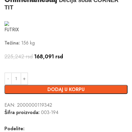
TIT
Težina:
156 kg
225,242
rsd
168,091
rsd
DODAJ U KORPU
EAN:
2000000119342
Šifra proizvoda:
003-194
Podelite: