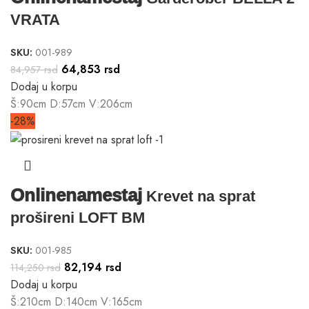
VRATA
SKU:
001-989
64,853
rsd
84,957
rsd
Dodaj u korpu
Š:90cm D:57cm V:206cm
-28%
Onlinenamestaj
Krevet na sprat
prošireni LOFT BM
SKU:
001-985
82,194
rsd
114,250
rsd
Dodaj u korpu
Š:210cm D:140cm V:165cm