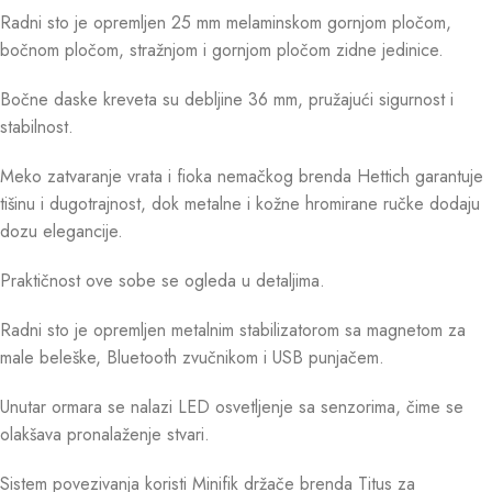
Radni sto je opremljen 25 mm melaminskom gornjom pločom,
bočnom pločom, stražnjom i gornjom pločom zidne jedinice.
Bočne daske kreveta su debljine 36 mm, pružajući sigurnost i
stabilnost.
Meko zatvaranje vrata i fioka nemačkog brenda Hettich garantuje
tišinu i dugotrajnost, dok metalne i kožne hromirane ručke dodaju
dozu elegancije.
Praktičnost ove sobe se ogleda u detaljima.
Radni sto je opremljen metalnim stabilizatorom sa magnetom za
male beleške, Bluetooth zvučnikom i USB punjačem.
Unutar ormara se nalazi LED osvetljenje sa senzorima, čime se
olakšava pronalaženje stvari.
Sistem povezivanja koristi Minifik držače brenda Titus za