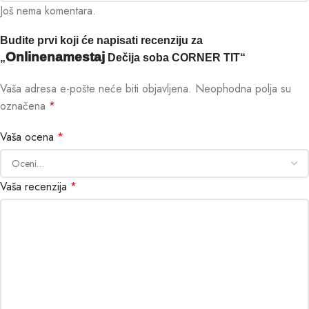
Još nema komentara.
Budite prvi koji će napisati recenziju za
Onlinenamestaj
„
Dečija soba CORNER TIT“
Vaša adresa e-pošte neće biti objavljena.
Neophodna polja su
označena
*
Vaša ocena
*
Vaša recenzija
*