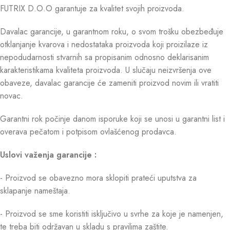
FUTRIX D.O.O garantuje za kvalitet svojih proizvoda.
Davalac garancije, u garantnom roku, o svom trošku obezbeđuje
otklanjanje kvarova i nedostataka proizvoda koji proizilaze iz
nepodudarnosti stvarnih sa propisanim odnosno deklarisanim
karakteristikama kvaliteta proizvoda. U slučaju neizvršenja ove
obaveze, davalac garancije će zameniti proizvod novim ili vratiti
novac.
Garantni rok počinje danom isporuke koji se unosi u garantni list i
overava pečatom i potpisom ovlašćenog prodavca.
Uslovi važenja garancije :
- Proizvod se obavezno mora sklopiti prateći uputstva za
sklapanje nameštaja.
- Proizvod se sme koristiti isključivo u svrhe za koje je namenjen,
te treba biti održavan u skladu s pravilima zaštite.