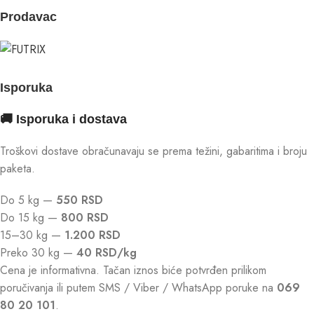
Prodavac
Isporuka
🚚 Isporuka i dostava
Troškovi dostave obračunavaju se prema težini, gabaritima i broju
paketa.
Do 5 kg —
550 RSD
Do 15 kg —
800 RSD
15–30 kg —
1.200 RSD
Preko 30 kg —
40 RSD/kg
Cena je informativna. Tačan iznos biće potvrđen prilikom
poručivanja ili putem SMS / Viber / WhatsApp poruke na
069
80 20 101
.