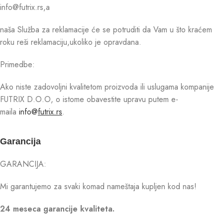
info@futrix.rs,a
naša Služba za reklamacije će se potruditi da Vam u što kraćem
roku reši reklamaciju,ukoliko je opravdana.
Primedbe:
Ako niste zadovoljni kvalitetom proizvoda ili uslugama kompanije
FUTRIX D.O.O, o istome obavestite upravu putem e-
maila
info@
futrix.rs
.
Garancija
GARANCIJA:
Mi garantujemo za svaki komad nameštaja kupljen kod nas!
24 meseca garancije kvaliteta.