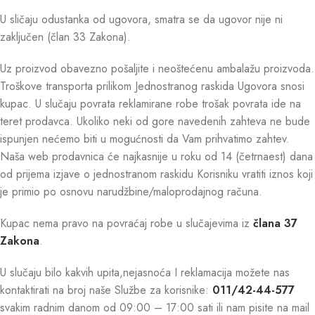
U sličaju odustanka od ugovora, smatra se da ugovor nije ni
zaključen (član 33 Zakona).
Uz proizvod obavezno pošaljite i neoštećenu ambalažu proizvoda.
Troškove transporta prilikom Jednostranog raskida Ugovora snosi
kupac. U slučaju povrata reklamirane robe trošak povrata ide na
teret prodavca. Ukoliko neki od gore navedenih zahteva ne bude
ispunjen nećemo biti u mogućnosti da Vam prihvatimo zahtev.
Naša web prodavnica će najkasnije u roku od 14 (četrnaest) dana
od prijema izjave o jednostranom raskidu Korisniku vratiti iznos koji
je primio po osnovu narudžbine/maloprodajnog računa.
Kupac nema pravo na povraćaj robe u slučajevima iz
člana 37
Zakona
.
U slučaju bilo kakvih upita,nejasnoća I reklamacija možete nas
kontaktirati na broj naše Službe za korisnike:
011/42-44-577
svakim radnim danom od 09:00 – 17:00 sati ili nam pisite na mail