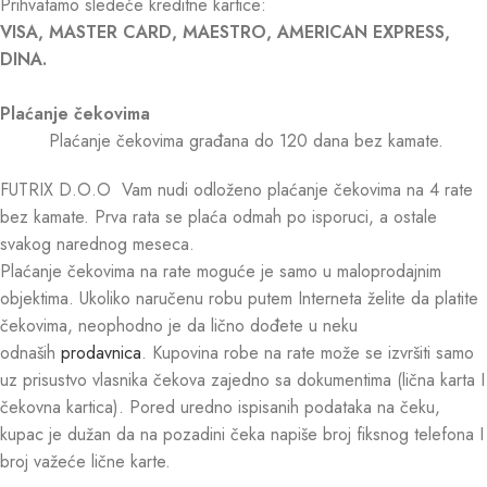
Prihvatamo sledeće kreditne kartice:
VISA, MASTER CARD, MAESTRO, AMERICAN EXPRESS,
DINA.
Plaćanje čekovima
Plaćanje čekovima građana do 120 dana bez kamate.
FUTRIX D.O.O Vam nudi odloženo plaćanje čekovima na 4 rate
bez kamate. Prva rata se plaća odmah po isporuci, a ostale
svakog narednog meseca.
Plaćanje čekovima na rate moguće je samo u maloprodajnim
objektima. Ukoliko naručenu robu putem Interneta želite da platite
čekovima, neophodno je da lično dođete u neku
odnaših
prodavnica
. Kupovina robe na rate može se izvršiti samo
uz prisustvo vlasnika čekova zajedno sa dokumentima (lična karta I
čekovna kartica). Pored uredno ispisanih podataka na čeku,
kupac je dužan da na pozadini čeka napiše broj fiksnog telefona I
broj važeće lične karte.