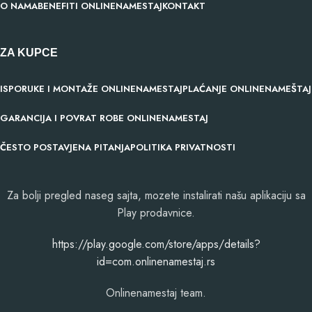
O NAMA
BENEFITI ONLINENAMESTAJ
KONTAKT
ZA KUPCE
ISPORUKE I MONTAŽE ONLINENAMESTAJ
PLAĆANJE ONLINENAMEŠTAJ
GARANCIJA I POVRAT ROBE ONLINENAMESTAJ
ČESTO POSTAVJENA PITANJA
POLITIKA PRIVATNOSTI
Za bolji pregled naseg sajta, mozete instalirati našu aplikaciju sa
Play prodavnice.
​https://play.google.com/store/apps/details?
id=com.onlinenamestaj.rs
Onlinenamestaj team.