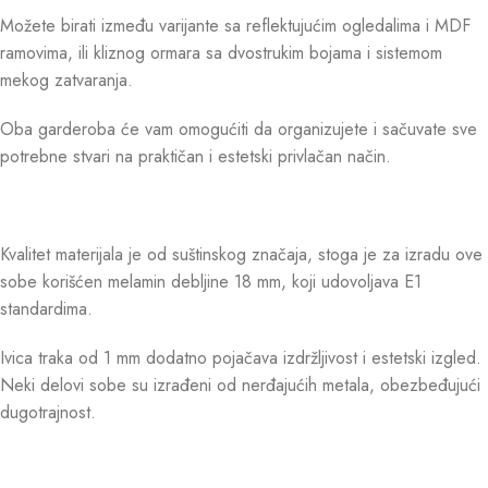
Možete birati između varijante sa reflektujućim ogledalima i MDF
ramovima, ili kliznog ormara sa dvostrukim bojama i sistemom
mekog zatvaranja.
Oba garderoba će vam omogućiti da organizujete i sačuvate sve
potrebne stvari na praktičan i estetski privlačan način.
Kvalitet materijala je od suštinskog značaja, stoga je za izradu ove
sobe korišćen melamin debljine 18 mm, koji udovoljava E1
standardima.
Ivica traka od 1 mm dodatno pojačava izdržljivost i estetski izgled.
Neki delovi sobe su izrađeni od nerđajućih metala, obezbeđujući
dugotrajnost.