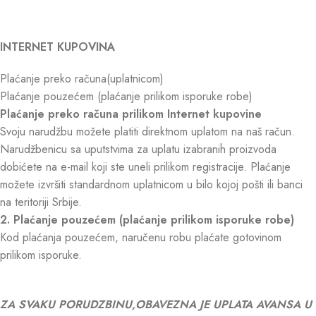
INTERNET KUPOVINA
Plaćanje preko računa(uplatnicom)
Plaćanje pouzećem (plaćanje prilikom isporuke robe)
Plaćanje preko računa prilikom Internet kupovine
Svoju narudžbu možete platiti direktnom uplatom na naš račun.
Narudžbenicu sa uputstvima za uplatu izabranih proizvoda
dobićete na e-mail koji ste uneli prilikom registracije. Plaćanje
možete izvršiti standardnom uplatnicom u bilo kojoj pošti ili banci
na teritoriji Srbije.
2. Plaćanje pouzećem (plaćanje prilikom isporuke robe)
Kod plaćanja pouzećem, naručenu robu plaćate gotovinom
prilikom isporuke.
ZA SVAKU PORUDZBINU,OBAVEZNA JE UPLATA AVANSA U