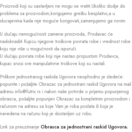
Proizvodi koji su sastavljeni ne mogu se vratiti.Ukoliko dodje do
problema sa proizvodom,korigujemo grešku besplatno,a u
slucajevima kada nije moguće korigovati,zamenjujemo ga novim.
U slučaju nemogućnosti zamene proizvoda, Prodavac će
nadoknaditi Kupcu njegove troškove povrata robe i vrednost robe
koju nije više u mogućnosti da isporuči.
U slučaju povrata robe koji nije nastao propustom Prodavca,
kupac snosi sve manipulativne troškove koji su nastali.
Prilikom jednostranog raskida Ugovora neophodno je sledeće:
popunite i pošaljite Obrazac za jednostrani raskid Ugovora na mail
adresu info@futrix.rs i nakon naše potvrde o prijemu popunjenog
obrasca, pošaljite popunjen Obrazac sa kompletnim proizvodom i
računom na adresu sa koje Vam je roba poslata ili koja je
navedena na računu koji je dostavljen uz robu.
Link za preuzimanje
Obrasca za jednostrani raskid Ugovora.