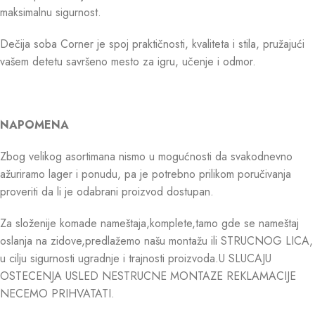
maksimalnu sigurnost.
Dečija soba Corner je spoj praktičnosti, kvaliteta i stila, pružajući
vašem detetu savršeno mesto za igru, učenje i odmor.
NAPOMENA
Zbog velikog asortimana nismo u mogućnosti da svakodnevno
ažuriramo lager i ponudu, pa je potrebno prilikom poručivanja
proveriti da li je odabrani proizvod dostupan.
Za složenije komade nameštaja,komplete,tamo gde se nameštaj
oslanja na zidove,predlažemo našu montažu ili STRUCNOG LICA,
u cilju sigurnosti ugradnje i trajnosti proizvoda.U SLUCAJU
OSTECENJA USLED NESTRUCNE MONTAZE REKLAMACIJE
NECEMO PRIHVATATI.