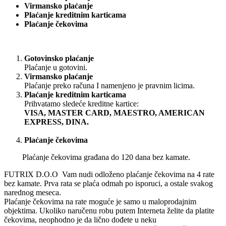
Virmansko plaćanje
Plaćanje kreditnim karticama
Plaćanje čekovima
Gotovinsko plaćanje
Plaćanje u gotovini.
Virmansko plaćanje
Plaćanje preko računa I namenjeno je pravnim licima.
Plaćanje kreditnim karticama
Prihvatamo sledeće kreditne kartice:
VISA, MASTER CARD, MAESTRO, AMERICAN
EXPRESS, DINA.
Plaćanje čekovima
Plaćanje čekovima građana do 120 dana bez kamate.
FUTRIX D.O.O Vam nudi odloženo plaćanje čekovima na 4 rate
bez kamate. Prva rata se plaća odmah po isporuci, a ostale svakog
narednog meseca.
Plaćanje čekovima na rate moguće je samo u maloprodajnim
objektima. Ukoliko naručenu robu putem Interneta želite da platite
čekovima, neophodno je da lično dođete u neku