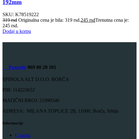
192mm
SKU:
K78519222
319
rsd
Originalna cena je bila: 319 rsd.
245
rsd
Trenutna cena je:
245 rsd.
Dodaj u korpu
Pozovite
069 80 20 101
SPINOLA ALT D.O.O. BORČA
PIB: 114223652
MATIČNI BROJ: 21990540
ADRESA: MILANA TOPLICE 2B, 11000, Borča, Srbija
Informacije
O nama