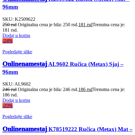
96mm
SKU:
K2509622
250
rsd
Originalna cena je bila: 250 rsd.
181
rsd
Trenutna cena je:
181 rsd.
Dodaj u korpu
-24%
Pogledajte slike
Onlinenamestaj
AL9602 Ručica (Metax) Sjaj –
96mm
SKU:
AL9602
246
rsd
Originalna cena je bila: 246 rsd.
186
rsd
Trenutna cena je:
186 rsd.
Dodaj u korpu
-23%
Pogledajte slike
Onlinenamestaj
K78519222 Ručica (Metax) Mat –