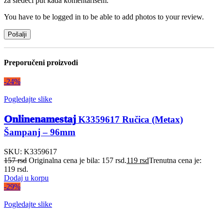
za sledeći put kada komentarišem.
You have to be logged in to be able to add photos to your review.
Preporučeni proizvodi
-24%
Pogledajte slike
Onlinenamestaj
K3359617 Ručica (Metax)
Šampanj – 96mm
SKU:
K3359617
157
rsd
Originalna cena je bila: 157 rsd.
119
rsd
Trenutna cena je:
119 rsd.
Dodaj u korpu
-29%
Pogledajte slike