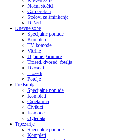
Kreveti samci
Noćni stočići
Garderoberi
Stolovi za šminkanje
Dušeci
Dnevne sobe
Specijalne ponude
Kompleti
TV komode
Vitrine
Ugaone garniture
Trosed, dvosed, fotelja
Dvosedi
Trosedi
Fotelje
Predsoblja
Specijalne ponude
Kompleti
Cipelarnici
Čiviluci
Komode
Ogledala
Trpezarije
Specijalne ponude
Kompleti