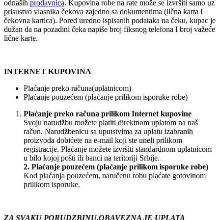
odnaših
prodavnica
. Kupovina robe na rate može se izvršiti samo uz
prisustvo vlasnika čekova zajedno sa dokumentima (lična karta I
čekovna kartica). Pored uredno ispisanih podataka na čeku, kupac je
dužan da na pozadini čeka napiše broj fiksnog telefona I broj važeće
lične karte.
INTERNET KUPOVINA
Plaćanje preko računa(uplatnicom)
Plaćanje pouzećem (plaćanje prilikom isporuke robe)
Plaćanje preko računa prilikom Internet kupovine
Svoju narudžbu možete platiti direktnom uplatom na naš
račun. Narudžbenicu sa uputstvima za uplatu izabranih
proizvoda dobićete na e-mail koji ste uneli prilikom
registracije. Plaćanje možete izvršiti standardnom uplatnicom
u bilo kojoj pošti ili banci na teritoriji Srbije.
2. Plaćanje pouzećem (plaćanje prilikom isporuke robe)
Kod plaćanja pouzećem, naručenu robu plaćate gotovinom
prilikom isporuke.
ZA SVAKU PORUDZBINU,OBAVEZNA JE UPLATA