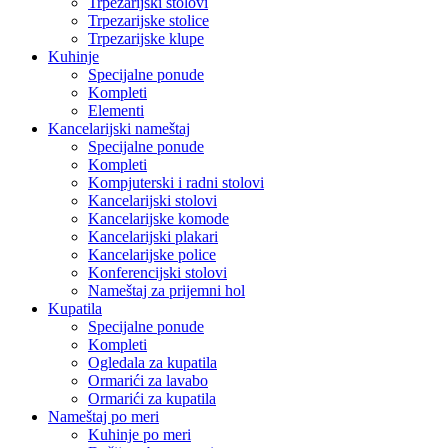
Trpezarijski stolovi
Trpezarijske stolice
Trpezarijske klupe
Kuhinje
Specijalne ponude
Kompleti
Elementi
Kancelarijski nameštaj
Specijalne ponude
Kompleti
Kompjuterski i radni stolovi
Kancelarijski stolovi
Kancelarijske komode
Kancelarijski plakari
Kancelarijske police
Konferencijski stolovi
Nameštaj za prijemni hol
Kupatila
Specijalne ponude
Kompleti
Ogledala za kupatila
Ormarići za lavabo
Ormarići za kupatila
Nameštaj po meri
Kuhinje po meri