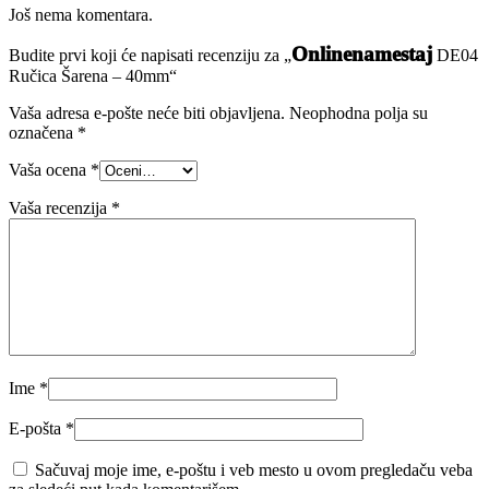
Još nema komentara.
Onlinenamestaj
Budite prvi koji će napisati recenziju za „
DE04
Ručica Šarena – 40mm“
Vaša adresa e-pošte neće biti objavljena.
Neophodna polja su
označena
*
Vaša ocena
*
Vaša recenzija
*
Ime
*
E-pošta
*
Sačuvaj moje ime, e-poštu i veb mesto u ovom pregledaču veba