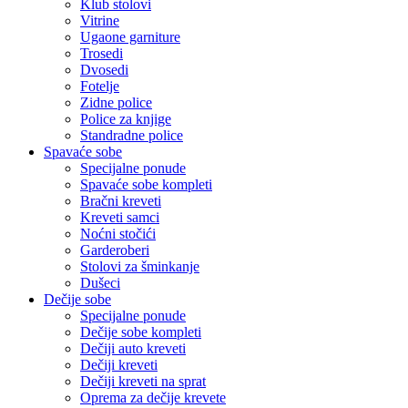
Klub stolovi
Vitrine
Ugaone garniture
Trosedi
Dvosedi
Fotelje
Zidne police
Police za knjige
Standradne police
Spavaće sobe
Specijalne ponude
Spavaće sobe kompleti
Bračni kreveti
Kreveti samci
Noćni stočići
Garderoberi
Stolovi za šminkanje
Dušeci
Dečije sobe
Specijalne ponude
Dečije sobe kompleti
Dečiji auto kreveti
Dečiji kreveti
Dečiji kreveti na sprat
Oprema za dečije krevete