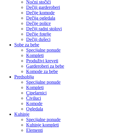
Noćni stočići
Dečiji garderoberi
Dečije komode
Dečija ogledala
Dečije police
Dečiji radni stolovi
Dečije fotelje
Dečiji dušeci
Sobe za bebe
Specijalne ponude
Kompleti
Produživi kreveti
Garderoberi za bebe
Komode za bebe
Predsoblja
Specijalne ponude
Kompleti
Cipelarnici
Čiviluci
Komode
Ogledala
Kuhinje
Specijalne ponude
Kuhinje kompleti
Elementi