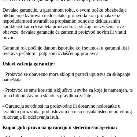
Davalac garancije, u garantnom roku, o svom trošku obezbeđuje
otklanjanje kvarova i nedostataka proizvoda koji proizilaze iz
nepodudarnosti stvarnih sa propisanim odnosno deklarisanim
karakteristikama kvaliteta proizvoda. U slučaju neizvršenja ove
obaveze, davalac garancije će zameniti proizvod novim ili vratiti
novac.
Garantni rok počinje danom isporuke koji se unosi u garantni list i
overava pečatom i potpisom ovlašćenog prodavca.
Uslovi važenja garancije :
- Proizvod se obavezno mora sklopiti prateći uputstva za sklapanje
nameštaja.
- Proizvod se sme koristiti isključivo u svrhe za koje je namenjen, te
treba biti održavan u skladu s pravilima zaštite.
- Garancija se odnosi na proizvodne ili dostavne nedostatke u
kvalitetu proizvoda, pod uslovom da nisu nastala usled nepravilnog
rukovanja ili održavanja istih.
Kupac gubi pravo na garanciju u sledećim slučajevima: