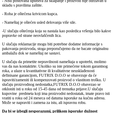
- Nisu poštovana uputstva za sklapanje i proizvod nije održavan u
skladu s pravilima zaštite.
- Roba je oštećena krivicom kupca.
- Nameštaj je oštećen usled delovanja više sile.
-U slučaju oštećenja koja su nastala kao posledica vršenja bilo kakve
popravke od strane neovlašćenih lica.
U slučaju reklamacije mogu biti potrebne dodatne informacije s
pakovanja proizvoda, stoga preporučujemo da ne bacate originalnu
ambalažu dok se nameštaj ne sastavi.
U slučaju da primetite nepravilnosti nameštaja u upotrebi, molimo
vas da nas kontaktirte. Ukoliko su iste primećene tokom garantnog
roka, a ulaze u kvantitativne ili kvalitativne neusklađenosti
definisane garancijom, FUTRIX D.O.O se obavezuje da će
ispraviti/zameniti ili kompenzovati proizvod o vlastitom trošku. U
slučaju proizvodnog nedostatka,FUTRIX D.O.O obavezao se
otkloniti isti u roku od 15-45 dana od trenutka prijave.U slučaju
kupovine predmeta koji ima proizvodni nedostatak, imate pravo isti
vratiti u roku od 24 meseca od datuma isporuke na kućnu adresu.
Može se napraviti i zamena za istu, ali ispravnu robu.
Da bi se izbegli nesporazumi, prilikom isporuke dužnost