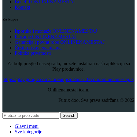
Benefiti ONLINENAMESTAJ
Kontakt
Za kupce
Isporuke i montaže ONLINENAMESTAJ
Plaćanje ONLINENAMEŠTAJ
Garancija i povrat robe ONLINENAMESTAJ
Često postavjena pitanja
Politika privatnosti
Za bolji pregled naseg sajta, mozete instalirati našu aplikaciju sa
Play prodavnice.
​https://play.google.com/store/apps/details?id=com.onlinenamestaj.rs
Onlinenamestaj team.
Futrix doo. Sva prava zadržana © 2022
Search
Glavni meni
Sve kategorije