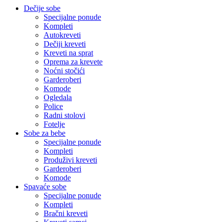
Dečije sobe
Specijalne ponude
Kompleti
Autokreveti
Dečiji kreveti
Kreveti na sprat
Oprema za krevete
Noćni stočići
Garderoberi
Komode
Ogledala
Police
Radni stolovi
Fotelje
Sobe za bebe
Specijalne ponude
Kompleti
Produživi kreveti
Garderoberi
Komode
Spavaće sobe
Specijalne ponude
Kompleti
Bračni kreveti