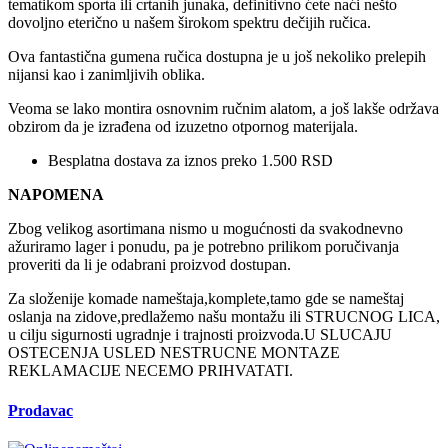
tematikom sporta ili crtanih junaka, definitivno ćete naći nešto
dovoljno eterično u našem širokom spektru dečijih ručica.
Ova fantastična gumena ručica dostupna je u još nekoliko prelepih
nijansi kao i zanimljivih oblika.
Veoma se lako montira osnovnim ručnim alatom, a još lakše održava
obzirom da je izrađena od izuzetno otpornog materijala.
Besplatna dostava za iznos preko 1.500 RSD
NAPOMENA
Zbog velikog asortimana nismo u mogućnosti da svakodnevno
ažuriramo lager i ponudu, pa je potrebno prilikom poručivanja
proveriti da li je odabrani proizvod dostupan.
Za složenije komade nameštaja,komplete,tamo gde se nameštaj
oslanja na zidove,predlažemo našu montažu ili STRUCNOG LICA,
u cilju sigurnosti ugradnje i trajnosti proizvoda.U SLUCAJU
OSTECENJA USLED NESTRUCNE MONTAZE
REKLAMACIJE NECEMO PRIHVATATI.
Prodavac