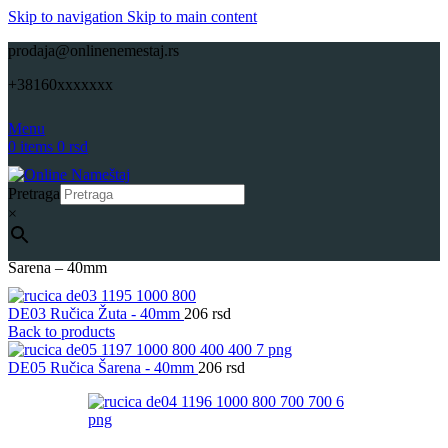
Skip to navigation
Skip to main content
prodaja@onlinenemestaj.rs
+38160xxxxxxx
Menu
0
items
0
rsd
Pretraga
×
Početna
Ručice za Nameštaj
Dugmići
Onlinenamestaj DE04 Ručica
Šarena – 40mm
DE03 Ručica Žuta - 40mm
206
rsd
Back to products
DE05 Ručica Šarena - 40mm
206
rsd