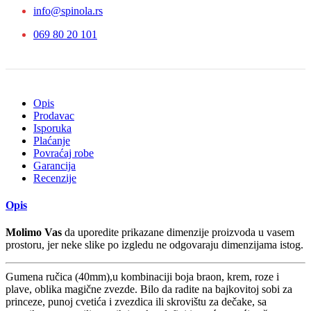
info@spinola.rs
069 80 20 101
Opis
Prodavac
Isporuka
Plaćanje
Povraćaj robe
Garancija
Recenzije
Opis
Molimo Vas
da uporedite prikazane dimenzije proizvoda u vasem
prostoru, jer neke slike po izgledu ne odgovaraju dimenzijama istog.
Gumena ručica (40mm),u kombinaciji boja braon, krem, roze i
plave, oblika magične zvezde. Bilo da radite na bajkovitoj sobi za
princeze, punoj cvetića i zvezdica ili skrovištu za dečake, sa