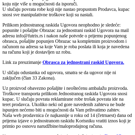
koju nije više u mogućnosti da isporuči.
U slučaju povrata robe koji nije nastao propustom Prodavca, kupac
snosi sve manipulativne troškove koji su nastali.
Prilikom jednostranog raskida Ugovora neophodno je sledeće:
popunite i pošaljite Obrazac za jednostrani raskid Ugovora na mail
adresu info@futrix.rs i nakon naše potvrde o prijemu popunjenog
obrasca, pošaljite popunjen Obrazac sa kompletnim proizvodom i
računom na adresu sa koje Vam je roba poslata ili koja je navedena
na računu koji je dostavljen uz robu.
Link za preuzimanje
Obrasca za jednostrani raskid Ugovora.
U sličaju odustanka od ugovora, smatra se da ugovor nije ni
zaključen (član 33 Zakona).
Uz proizvod obavezno pošaljite i neoštećenu ambalažu proizvoda.
Troškove transporta prilikom Jednostranog raskida Ugovora snosi
kupac. U slučaju povrata reklamirane robe trošak povrata ide na
teret prodavca. Ukoliko neki od gore navedenih zahteva ne bude
ispunjen nećemo biti u mogućnosti da Vam prihvatimo zahtev.
Naša web prodavnica će najkasnije u roku od 14 (četrnaest) dana od
prijema izjave o jednostranom raskidu Korisniku vratiti iznos koji je
primio po osnovu narudžbine/maloprodajnog računa.