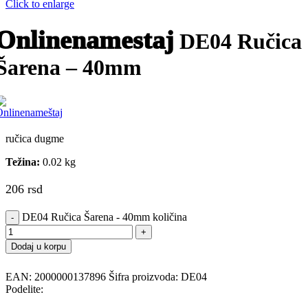
Click to enlarge
Onlinenamestaj
DE04 Ručica
Šarena – 40mm
ručica dugme
Težina:
0.02 kg
206
rsd
DE04 Ručica Šarena - 40mm količina
Dodaj u korpu
EAN:
2000000137896
Šifra proizvoda:
DE04
Podelite: