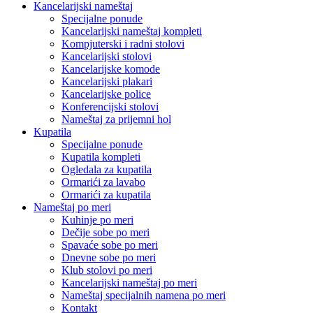
Kancelarijski nameštaj
Specijalne ponude
Kancelarijski nameštaj kompleti
Kompjuterski i radni stolovi
Kancelarijski stolovi
Kancelarijske komode
Kancelarijski plakari
Kancelarijske police
Konferencijski stolovi
Nameštaj za prijemni hol
Kupatila
Specijalne ponude
Kupatila kompleti
Ogledala za kupatila
Ormarići za lavabo
Ormarići za kupatila
Nameštaj po meri
Kuhinje po meri
Dečije sobe po meri
Spavaće sobe po meri
Dnevne sobe po meri
Klub stolovi po meri
Kancelarijski nameštaj po meri
Nameštaj specijalnih namena po meri
Kontakt