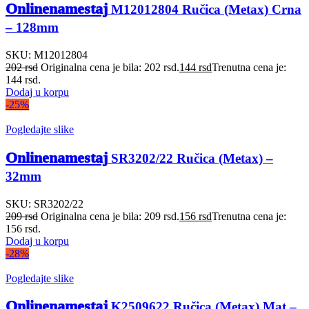
Onlinenamestaj
M12012804 Ručica (Metax) Crna
– 128mm
SKU:
M12012804
202
rsd
Originalna cena je bila: 202 rsd.
144
rsd
Trenutna cena je:
144 rsd.
Dodaj u korpu
-25%
Pogledajte slike
Onlinenamestaj
SR3202/22 Ručica (Metax) –
32mm
SKU:
SR3202/22
209
rsd
Originalna cena je bila: 209 rsd.
156
rsd
Trenutna cena je:
156 rsd.
Dodaj u korpu
-28%
Pogledajte slike
Onlinenamestaj
K2509622 Ručica (Metax) Mat –