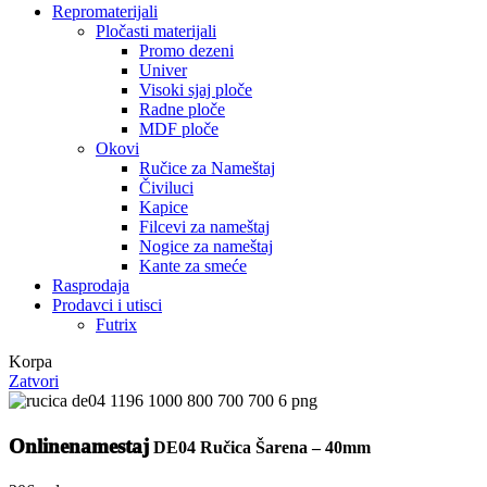
Repromaterijali
Pločasti materijali
Promo dezeni
Univer
Visoki sjaj ploče
Radne ploče
MDF ploče
Okovi
Ručice za Nameštaj
Čiviluci
Kapice
Filcevi za nameštaj
Nogice za nameštaj
Kante za smeće
Rasprodaja
Prodavci i utisci
Futrix
Korpa
Zatvori
Onlinenamestaj
DE04 Ručica Šarena – 40mm