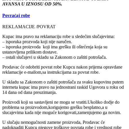
AVANSA U IZNOSU OD 50%.
Povraćaj robe
REKLAMACIJE /POVRAT
Kupac ima pravo na reklamaciju robe u sledećim slučajevima:
– isporuka prozvoda koji nije naručen.
– isporuka proizvoda koji ima grešku ili oštećenja koja su
ustanovljena prilikom dostave.
– ostali slučajevi u skladu sa Zakonom o zaštiti potrošača.
Prodavac će odobriti povrat robe Kupcu nakon prijema opravdane
reklamacije e-mailom,sa instrukcijama za povrat robe.
U skladu sa Zakonom o zaštiti potrošača za svaku kupovinu putem
interneta kupac ima pravo na jednostrani raskid Ugovora u roku od
14 dana od dana preuzimanja.
Proizvodi koji su sastavljeni ne mogu se vratiti.Ukoliko dodje do
problema sa proizvodom,korigujemo grešku besplatno,a u
slucajevima kada nije moguće korigovati,zamenjujemo ga novim.
U slučaju nemogućnosti zamene proizvoda, Prodavac će
nadoknaditi Kupcu njegove troškove povrata robe i vrednost robe