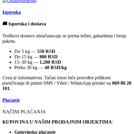
Isporuka
🚚 Isporuka i dostava
Troškovi dostave obračunavaju se prema težini, gabaritima i broju
paketa.
Do 5 kg —
550 RSD
Do 15 kg —
800 RSD
15–30 kg —
1.200 RSD
Preko 30 kg —
40 RSD/kg
Cena je informativna. Tačan iznos biće potvrđen prilikom
poručivanja ili putem SMS / Viber / WhatsApp poruke na
069 80 20
101
.
Plaćanje
NAČINI PLAĆANJA
KUPOVINA U NAŠIM PRODAJNIM OBJEKTIMA
:
Gotovinsko plaćanje