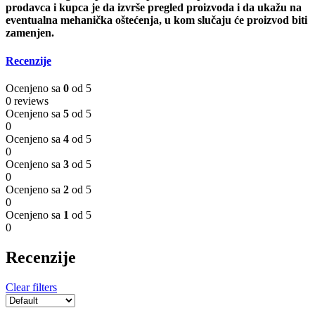
prodavca i kupca je da izvrše pregled proizvoda i da ukažu na
eventualna mehanička oštećenja, u kom slučaju će proizvod biti
zamenjen.
Recenzije
Ocenjeno sa
0
od 5
0 reviews
Ocenjeno sa
5
od 5
0
Ocenjeno sa
4
od 5
0
Ocenjeno sa
3
od 5
0
Ocenjeno sa
2
od 5
0
Ocenjeno sa
1
od 5
0
Recenzije
Clear filters