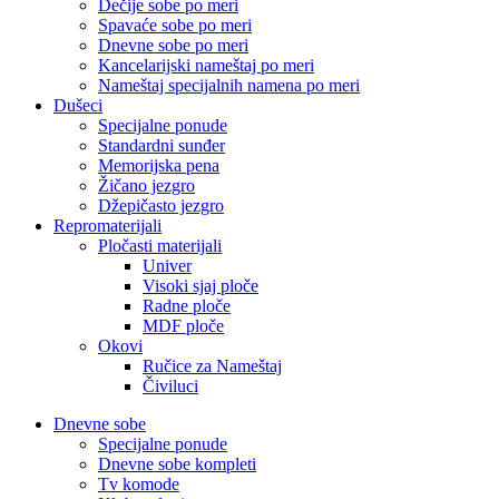
Dečije sobe po meri
Spavaće sobe po meri
Dnevne sobe po meri
Kancelarijski nameštaj po meri
Nameštaj specijalnih namena po meri
Dušeci
Specijalne ponude
Standardni sunđer
Memorijska pena
Žičano jezgro
Džepičasto jezgro
Repromaterijali
Pločasti materijali
Univer
Visoki sjaj ploče
Radne ploče
MDF ploče
Okovi
Ručice za Nameštaj
Čiviluci
Dnevne sobe
Specijalne ponude
Dnevne sobe kompleti
Tv komode