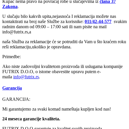
Kupac nema pravo na povraćaj robe u slučajevima iz
člana 37
Zakona
.
U slučaju bilo kakvih upita,nejasnoća I reklamacija možete nas
kontaktirati na broj naše Službe za korisnike:
011/42-44-577
svakim
radnim danom od 09:00 – 17:00 sati ili nam pisite na mail
info@futrix.rs,a
naša Služba za reklamacije će se potruditi da Vam u što kraćem roku
reši reklamaciju,ukoliko je opravdana.
Primedbe:
Ako niste zadovoljni kvalitetom proizvoda ili uslugama kompanije
FUTRIX D.O.O, o istome obavestite upravu putem e-
maila
info@
futrix.rs
.
Garancija
GARANCIJA:
Mi garantujemo za svaki komad nameštaja kupljen kod nas!
24 meseca garancije kvaliteta.
FUTRIX D.O.O garantuje za kvalitet svojih proizvoda.