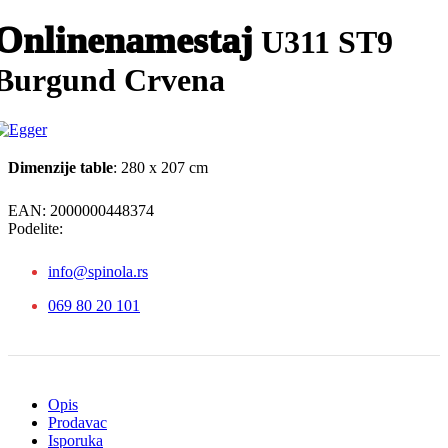
Onlinenamestaj
U311 ST9
Burgund Crvena
Dimenzije table
: 280 x 207 cm
EAN:
2000000448374
Podelite:
info@spinola.rs
069 80 20 101
Opis
Prodavac
Isporuka