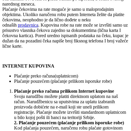
narednog meseca.
Plaćanje čekovima na rate moguće je samo u maloprodajnim
objektima. Ukoliko naručenu robu putem Interneta želite da platite
čekovima, neophodno je da lično dođete u neku
odnaših
prodavnica
. Kupovina robe na rate može se izvršiti samo uz
prisustvo vlasnika čekova zajedno sa dokumentima (lična karta I
čekovna kartica). Pored uredno ispisanih podataka na čeku, kupac je
dužan da na pozadini čeka napiše broj fiksnog telefona I broj važeće
lične karte.
INTERNET KUPOVINA
Plaćanje preko računa(uplatnicom)
Plaćanje pouzećem (plaćanje prilikom isporuke robe)
Plaćanje preko računa prilikom Internet kupovine
Svoju narudžbu možete platiti direktnom uplatom na naš
račun. Narudžbenicu sa uputstvima za uplatu izabranih
proizvoda dobićete na e-mail koji ste uneli prilikom
registracije. Plaćanje možete izvršiti standardnom uplatnicom
u bilo kojoj pošti ili banci na teritoriji Srbije.
2. Plaćanje pouzećem (plaćanje prilikom isporuke robe)
Kod plaćanja pouzećem, naručenu robu plaćate gotovinom