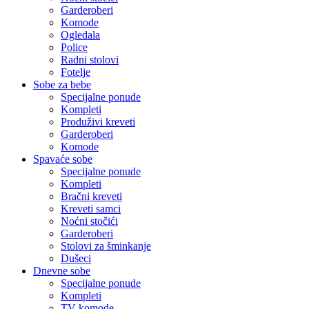
Garderoberi
Komode
Ogledala
Police
Radni stolovi
Fotelje
Sobe za bebe
Specijalne ponude
Kompleti
Produživi kreveti
Garderoberi
Komode
Spavaće sobe
Specijalne ponude
Kompleti
Bračni kreveti
Kreveti samci
Noćni stočići
Garderoberi
Stolovi za šminkanje
Dušeci
Dnevne sobe
Specijalne ponude
Kompleti
TV komode