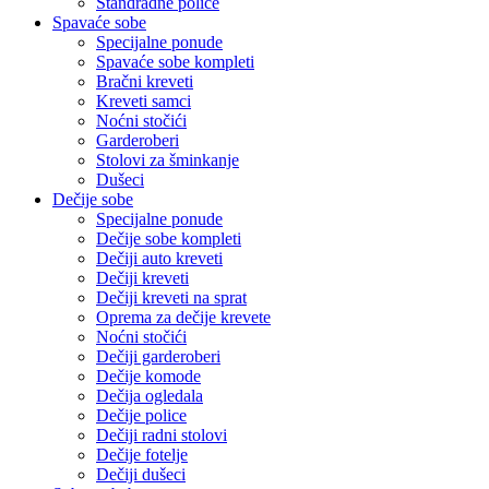
Standradne police
Spavaće sobe
Specijalne ponude
Spavaće sobe kompleti
Bračni kreveti
Kreveti samci
Noćni stočići
Garderoberi
Stolovi za šminkanje
Dušeci
Dečije sobe
Specijalne ponude
Dečije sobe kompleti
Dečiji auto kreveti
Dečiji kreveti
Dečiji kreveti na sprat
Oprema za dečije krevete
Noćni stočići
Dečiji garderoberi
Dečije komode
Dečija ogledala
Dečije police
Dečiji radni stolovi
Dečije fotelje
Dečiji dušeci