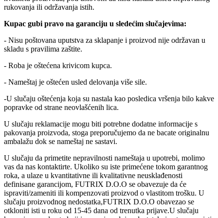
rukovanja ili održavanja istih.
Kupac gubi pravo na garanciju u sledećim slučajevima:
- Nisu poštovana uputstva za sklapanje i proizvod nije održavan u
skladu s pravilima zaštite.
- Roba je oštećena krivicom kupca.
- Nameštaj je oštećen usled delovanja više sile.
-U slučaju oštećenja koja su nastala kao posledica vršenja bilo kakve
popravke od strane neovlašćenih lica.
U slučaju reklamacije mogu biti potrebne dodatne informacije s
pakovanja proizvoda, stoga preporučujemo da ne bacate originalnu
ambalažu dok se nameštaj ne sastavi.
U slučaju da primetite nepravilnosti nameštaja u upotrebi, molimo
vas da nas kontaktirte. Ukoliko su iste primećene tokom garantnog
roka, a ulaze u kvantitativne ili kvalitativne neusklađenosti
definisane garancijom, FUTRIX D.O.O se obavezuje da će
ispraviti/zameniti ili kompenzovati proizvod o vlastitom trošku. U
slučaju proizvodnog nedostatka,FUTRIX D.O.O obavezao se
otkloniti isti u roku od 15-45 dana od trenutka prijave.U slučaju