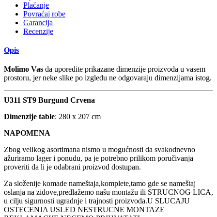
Plaćanje
Povraćaj robe
Garancija
Recenzije
Opis
Molimo Vas
da uporedite prikazane dimenzije proizvoda u vasem
prostoru, jer neke slike po izgledu ne odgovaraju dimenzijama istog.
U311 ST9 Burgund Crvena
Dimenzije table
: 280 x 207 cm
NAPOMENA
Zbog velikog asortimana nismo u mogućnosti da svakodnevno
ažuriramo lager i ponudu, pa je potrebno prilikom poručivanja
proveriti da li je odabrani proizvod dostupan.
Za složenije komade nameštaja,komplete,tamo gde se nameštaj
oslanja na zidove,predlažemo našu montažu ili STRUCNOG LICA,
u cilju sigurnosti ugradnje i trajnosti proizvoda.U SLUCAJU
OSTECENJA USLED NESTRUCNE MONTAZE