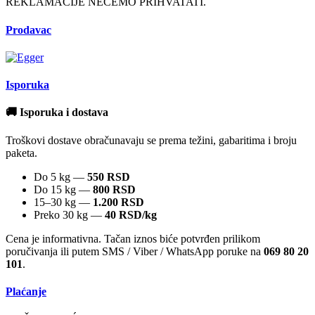
REKLAMACIJE NECEMO PRIHVATATI.
Prodavac
Isporuka
🚚 Isporuka i dostava
Troškovi dostave obračunavaju se prema težini, gabaritima i broju
paketa.
Do 5 kg —
550 RSD
Do 15 kg —
800 RSD
15–30 kg —
1.200 RSD
Preko 30 kg —
40 RSD/kg
Cena je informativna. Tačan iznos biće potvrđen prilikom
poručivanja ili putem SMS / Viber / WhatsApp poruke na
069 80 20
101
.
Plaćanje