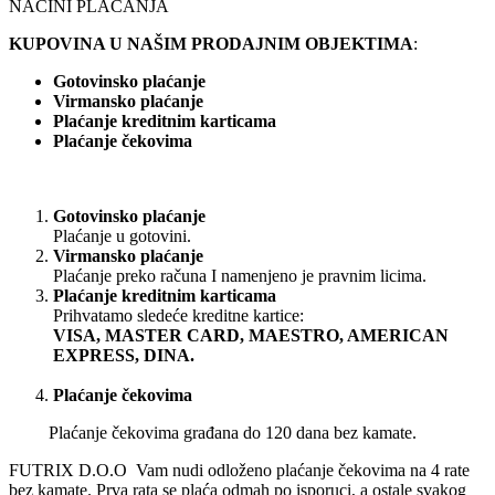
NAČINI PLAĆANJA
KUPOVINA U NAŠIM PRODAJNIM OBJEKTIMA
:
Gotovinsko plaćanje
Virmansko plaćanje
Plaćanje kreditnim karticama
Plaćanje čekovima
Gotovinsko plaćanje
Plaćanje u gotovini.
Virmansko plaćanje
Plaćanje preko računa I namenjeno je pravnim licima.
Plaćanje kreditnim karticama
Prihvatamo sledeće kreditne kartice:
VISA, MASTER CARD, MAESTRO, AMERICAN
EXPRESS, DINA.
Plaćanje čekovima
Plaćanje čekovima građana do 120 dana bez kamate.
FUTRIX D.O.O Vam nudi odloženo plaćanje čekovima na 4 rate
bez kamate. Prva rata se plaća odmah po isporuci, a ostale svakog