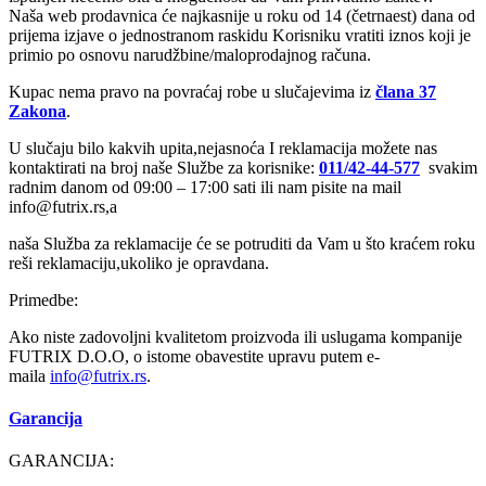
Naša web prodavnica će najkasnije u roku od 14 (četrnaest) dana od
prijema izjave o jednostranom raskidu Korisniku vratiti iznos koji je
primio po osnovu narudžbine/maloprodajnog računa.
Kupac nema pravo na povraćaj robe u slučajevima iz
člana 37
Zakona
.
U slučaju bilo kakvih upita,nejasnoća I reklamacija možete nas
kontaktirati na broj naše Službe za korisnike:
011/42-44-577
svakim
radnim danom od 09:00 – 17:00 sati ili nam pisite na mail
info@futrix.rs,a
naša Služba za reklamacije će se potruditi da Vam u što kraćem roku
reši reklamaciju,ukoliko je opravdana.
Primedbe:
Ako niste zadovoljni kvalitetom proizvoda ili uslugama kompanije
FUTRIX D.O.O, o istome obavestite upravu putem e-
maila
info@
futrix.rs
.
Garancija
GARANCIJA: