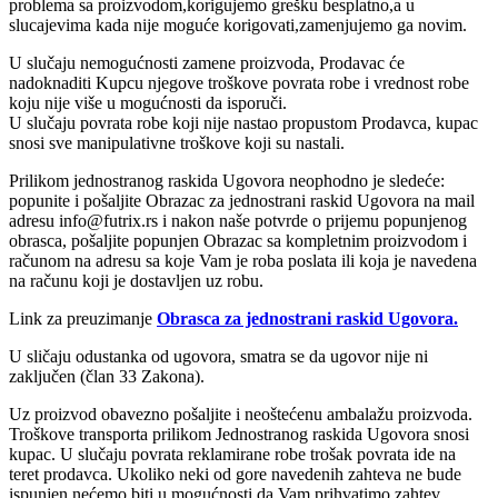
problema sa proizvodom,korigujemo grešku besplatno,a u
slucajevima kada nije moguće korigovati,zamenjujemo ga novim.
U slučaju nemogućnosti zamene proizvoda, Prodavac će
nadoknaditi Kupcu njegove troškove povrata robe i vrednost robe
koju nije više u mogućnosti da isporuči.
U slučaju povrata robe koji nije nastao propustom Prodavca, kupac
snosi sve manipulativne troškove koji su nastali.
Prilikom jednostranog raskida Ugovora neophodno je sledeće:
popunite i pošaljite Obrazac za jednostrani raskid Ugovora na mail
adresu info@futrix.rs i nakon naše potvrde o prijemu popunjenog
obrasca, pošaljite popunjen Obrazac sa kompletnim proizvodom i
računom na adresu sa koje Vam je roba poslata ili koja je navedena
na računu koji je dostavljen uz robu.
Link za preuzimanje
Obrasca za jednostrani raskid Ugovora.
U sličaju odustanka od ugovora, smatra se da ugovor nije ni
zaključen (član 33 Zakona).
Uz proizvod obavezno pošaljite i neoštećenu ambalažu proizvoda.
Troškove transporta prilikom Jednostranog raskida Ugovora snosi
kupac. U slučaju povrata reklamirane robe trošak povrata ide na
teret prodavca. Ukoliko neki od gore navedenih zahteva ne bude
ispunjen nećemo biti u mogućnosti da Vam prihvatimo zahtev.