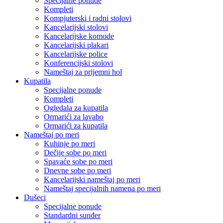
Specijalne ponude
Kompleti
Kompjuterski i radni stolovi
Kancelarijski stolovi
Kancelarijske komode
Kancelarijski plakari
Kancelarijske police
Konferencijski stolovi
Nameštaj za prijemni hol
Kupatila
Specijalne ponude
Kompleti
Ogledala za kupatila
Ormarići za lavabo
Ormarići za kupatila
Nameštaj po meri
Kuhinje po meri
Dečije sobe po meri
Spavaće sobe po meri
Dnevne sobe po meri
Kancelarijski nameštaj po meri
Nameštaj specijalnih namena po meri
Dušeci
Specijalne ponude
Standardni sunđer