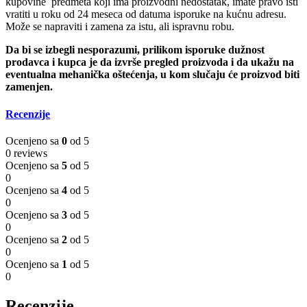
kupovine predmeta koji ima proizvodni nedostatak, imate pravo isti
vratiti u roku od 24 meseca od datuma isporuke na kućnu adresu.
Može se napraviti i zamena za istu, ali ispravnu robu.
Da bi se izbegli nesporazumi, prilikom isporuke dužnost
prodavca i kupca je da izvrše pregled proizvoda i da ukažu na
eventualna mehanička oštećenja, u kom slučaju će proizvod biti
zamenjen.
Recenzije
Ocenjeno sa
0
od 5
0 reviews
Ocenjeno sa
5
od 5
0
Ocenjeno sa
4
od 5
0
Ocenjeno sa
3
od 5
0
Ocenjeno sa
2
od 5
0
Ocenjeno sa
1
od 5
0
Recenzije