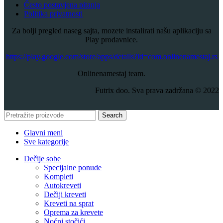
Često postavjena pitanja
Politika privatnosti
Za bolji pregled naseg sajta, mozete instalirati našu aplikaciju sa
Play prodavnice.
​https://play.google.com/store/apps/details?id=com.onlinenamestaj.rs
Onlinenamestaj team.
Futrix doo. Sva prava zadržana © 2022
Search
Glavni meni
Sve kategorije
Dečije sobe
Specijalne ponude
Kompleti
Autokreveti
Dečiji kreveti
Kreveti na sprat
Oprema za krevete
Noćni stočići