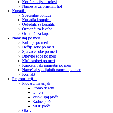
Konferencijski stolovi
Nameštaj za prijemni hol
Kupatila
Specijalne ponude
Kupatila kompleti
Ogledala za kupatila
Ormarići za lavabo
Ormarići za kupatila
Nameštaj po meri
Kuhinje po meri
Dečije sobe po meri
Spavaće sobe po meri
Dnevne sobe po meri
Klub stolovi po meri
Kancelarijski nameštaj po meri
Nameštaj specijalnih namena po meri
Kontakt
Repromaterijali
Pločasti materijali
Promo dezeni
Univer
Visoki sjaj ploče
Radne ploče
MDF ploče
Okovi