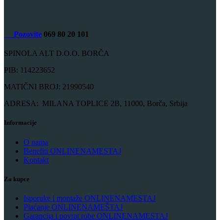
Pozovite
069 80 20 101
SPINOLA ALT D.O.O. BORČA
PIB: 114223652
MATIČNI BROJ: 21990540
ADRESA: MILANA TOPLICE 2B, 11000, Borča, Srbija
Informacije
O nama
Benefiti ONLINENAMESTAJ
Kontakt
Za kupce
Isporuke i montaže ONLINENAMESTAJ
Plaćanje ONLINENAMEŠTAJ
Garancija i povrat robe ONLINENAMESTAJ