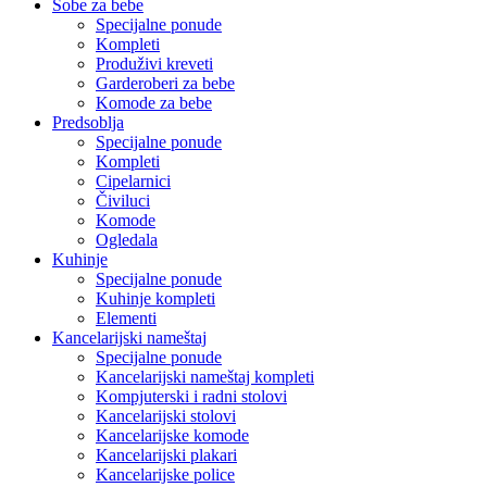
Sobe za bebe
Specijalne ponude
Kompleti
Produživi kreveti
Garderoberi za bebe
Komode za bebe
Predsoblja
Specijalne ponude
Kompleti
Cipelarnici
Čiviluci
Komode
Ogledala
Kuhinje
Specijalne ponude
Kuhinje kompleti
Elementi
Kancelarijski nameštaj
Specijalne ponude
Kancelarijski nameštaj kompleti
Kompjuterski i radni stolovi
Kancelarijski stolovi
Kancelarijske komode
Kancelarijski plakari
Kancelarijske police