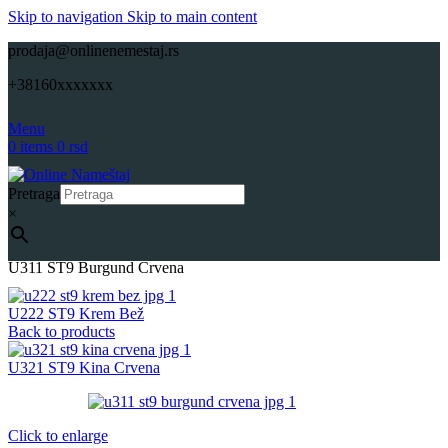
Skip to navigation
Skip to main content
prodaja@onlinenemestaj.rs
+38160xxxxxxx
Menu
0
items
0
rsd
Pretraga
×
Početna
Repromaterijali
Pločasti materijali
Univer
Onlinenamestaj
U311 ST9 Burgund Crvena
U222 ST9 Krem Bež
Back to products
U321 ST9 Kina Crvena
Click to enlarge