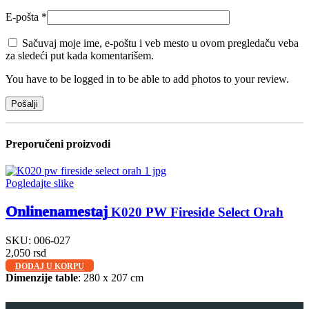
E-pošta
*
Sačuvaj moje ime, e-poštu i veb mesto u ovom pregledaču veba
za sledeći put kada komentarišem.
You have to be logged in to be able to add photos to your review.
Preporučeni proizvodi
Pogledajte slike
Onlinenamestaj
K020 PW Fireside Select Orah
SKU:
006-027
2,050
rsd
DODAJ U KORPU
Dimenzije table
: 280 x 207 cm