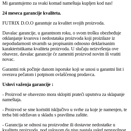
Mi garantujemo za svaki komad nameštaja kupljen kod nas!
24 meseca garancije kvaliteta.
FUTRIX D.O.O garantuje za kvalitet svojih proizvoda.
Davalac garancije, u garantnom roku, o svom trošku obezbeđuje
otklanjanje kvarova i nedostataka proizvoda koji proizilaze iz
nepodudarnosti stvarnih sa propisanim odnosno deklarisanim
karakteristikama kvaliteta proizvoda. U slučaju neizvršenja ove
obaveze, davalac garancije će zameniti proizvod novim ili vratiti
novac.
Garantni rok počinje danom isporuke koji se unosi u garantni list i
overava pečatom i potpisom ovlašćenog prodavca.
Uslovi važenja garancije :
- Proizvod se obavezno mora sklopiti prateći uputstva za sklapanje
nameštaja.
- Proizvod se sme koristiti isključivo u svrhe za koje je namenjen, te
treba biti održavan u skladu s pravilima zaštite.
- Garancija se odnosi na proizvodne ili dostavne nedostatke u
kvalitetu proizvoda, pod uslovom da nisu nastala usled nepravilnog