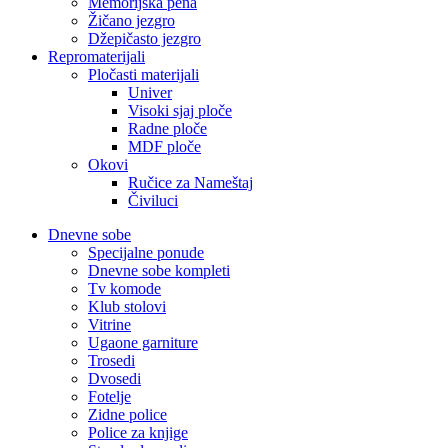
Memorijska pena
Žičano jezgro
Džepičasto jezgro
Repromaterijali
Pločasti materijali
Univer
Visoki sjaj ploče
Radne ploče
MDF ploče
Okovi
Ručice za Nameštaj
Čiviluci
Dnevne sobe
Specijalne ponude
Dnevne sobe kompleti
Tv komode
Klub stolovi
Vitrine
Ugaone garniture
Trosedi
Dvosedi
Fotelje
Zidne police
Police za knjige