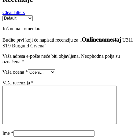
Clear filters
Još nema komentara.
Onlinenamestaj
Budite prvi koji će napisati recenziju za „
U311
ST9 Burgund Crvena“
Vaša adresa e-pošte neće biti objavljena.
Neophodna polja su
označena
*
Vaša ocena
*
Vaša recenzija
*
Ime
*