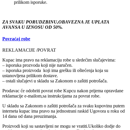
prilikom isporuke.
ZA SVAKU PORUDZBINU,OBAVEZNA JE UPLATA
AVANSA U IZNOSU OD 50%.
Povraćaj robe
REKLAMACIJE /POVRAT
Kupac ima pravo na reklamaciju robe u sledećim slučajevima:
– isporuka prozvoda koji nije naručen.
– isporuka proizvoda koji ima grešku ili oštećenja koja su
ustanovljena prilikom dostave.
– ostali slučajevi u skladu sa Zakonom o zaštiti potrošača.
Prodavac će odobriti povrat robe Kupcu nakon prijema opravdane
reklamacije e-mailom,sa instrukcijama za povrat robe.
U skladu sa Zakonom o zaštiti potrošača za svaku kupovinu putem
interneta kupac ima pravo na jednostrani raskid Ugovora u roku od
14 dana od dana preuzimanja.
Proizvodi koji su sastavljeni ne mogu se vratiti.Ukoliko dodje do