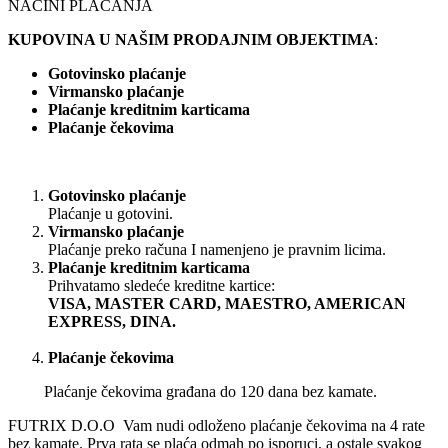
NAČINI PLAĆANJA
KUPOVINA U NAŠIM PRODAJNIM OBJEKTIMA
:
Gotovinsko plaćanje
Virmansko plaćanje
Plaćanje kreditnim karticama
Plaćanje čekovima
Gotovinsko plaćanje
Plaćanje u gotovini.
Virmansko plaćanje
Plaćanje preko računa I namenjeno je pravnim licima.
Plaćanje kreditnim karticama
Prihvatamo sledeće kreditne kartice:
VISA, MASTER CARD, MAESTRO, AMERICAN
EXPRESS, DINA.
Plaćanje čekovima
Plaćanje čekovima građana do 120 dana bez kamate.
FUTRIX D.O.O Vam nudi odloženo plaćanje čekovima na 4 rate
bez kamate. Prva rata se plaća odmah po isporuci, a ostale svakog