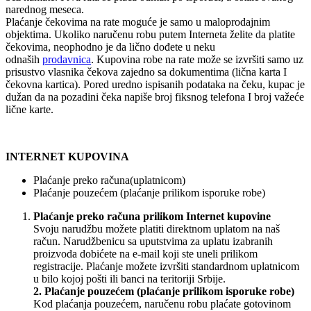
narednog meseca.
Plaćanje čekovima na rate moguće je samo u maloprodajnim
objektima. Ukoliko naručenu robu putem Interneta želite da platite
čekovima, neophodno je da lično dođete u neku
odnaših
prodavnica
. Kupovina robe na rate može se izvršiti samo uz
prisustvo vlasnika čekova zajedno sa dokumentima (lična karta I
čekovna kartica). Pored uredno ispisanih podataka na čeku, kupac je
dužan da na pozadini čeka napiše broj fiksnog telefona I broj važeće
lične karte.
INTERNET KUPOVINA
Plaćanje preko računa(uplatnicom)
Plaćanje pouzećem (plaćanje prilikom isporuke robe)
Plaćanje preko računa prilikom Internet kupovine
Svoju narudžbu možete platiti direktnom uplatom na naš
račun. Narudžbenicu sa uputstvima za uplatu izabranih
proizvoda dobićete na e-mail koji ste uneli prilikom
registracije. Plaćanje možete izvršiti standardnom uplatnicom
u bilo kojoj pošti ili banci na teritoriji Srbije.
2. Plaćanje pouzećem (plaćanje prilikom isporuke robe)
Kod plaćanja pouzećem, naručenu robu plaćate gotovinom