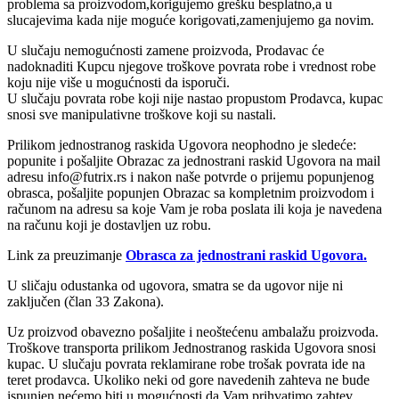
problema sa proizvodom,korigujemo grešku besplatno,a u
slucajevima kada nije moguće korigovati,zamenjujemo ga novim.
U slučaju nemogućnosti zamene proizvoda, Prodavac će
nadoknaditi Kupcu njegove troškove povrata robe i vrednost robe
koju nije više u mogućnosti da isporuči.
U slučaju povrata robe koji nije nastao propustom Prodavca, kupac
snosi sve manipulativne troškove koji su nastali.
Prilikom jednostranog raskida Ugovora neophodno je sledeće:
popunite i pošaljite Obrazac za jednostrani raskid Ugovora na mail
adresu info@futrix.rs i nakon naše potvrde o prijemu popunjenog
obrasca, pošaljite popunjen Obrazac sa kompletnim proizvodom i
računom na adresu sa koje Vam je roba poslata ili koja je navedena
na računu koji je dostavljen uz robu.
Link za preuzimanje
Obrasca za jednostrani raskid Ugovora.
U sličaju odustanka od ugovora, smatra se da ugovor nije ni
zaključen (član 33 Zakona).
Uz proizvod obavezno pošaljite i neoštećenu ambalažu proizvoda.
Troškove transporta prilikom Jednostranog raskida Ugovora snosi
kupac. U slučaju povrata reklamirane robe trošak povrata ide na
teret prodavca. Ukoliko neki od gore navedenih zahteva ne bude
ispunjen nećemo biti u mogućnosti da Vam prihvatimo zahtev.