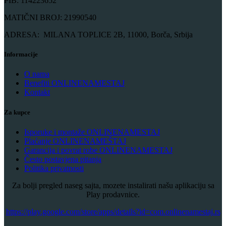
PIB: 114223652
MATIČNI BROJ: 21990540
ADRESA: MILANA TOPLICE 2B, 11000, Borča, Srbija
Informacije
O nama
Benefiti ONLINENAMESTAJ
Kontakt
Za kupce
Isporuke i montaže ONLINENAMESTAJ
Plaćanje ONLINENAMEŠTAJ
Garancija i povrat robe ONLINENAMESTAJ
Često postavjena pitanja
Politika privatnosti
Za bolji pregled naseg sajta, mozete instalirati našu aplikaciju sa
Play prodavnice.
​https://play.google.com/store/apps/details?id=com.onlinenamestaj.rs