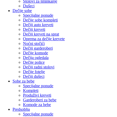
Stolovi za šminkanje
Dušeci
Dečije sobe
Specijalne ponude
Dečije sobe kompleti
Dečiji auto kreveti
Dečiji kreveti
Dečiji kreveti na sprat
Oprema za dečije krevete
Noćni stočići
Dečiji garderoberi
Dečije komode
Dečija ogledala
Dečije police
Dečiji radni stolovi
Dečije fotelje
Dečiji dušeci
Sobe za bebe
Specijalne ponude
Kompleti
Produživi kreveti
Garderoberi za bebe
Komode za bebe
Predsoblja
Specijalne ponude