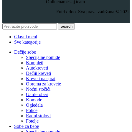
Onlinenamestaj team.
Futrix doo. Sva prava zadržana © 2022
Search
Glavni meni
Sve kategorije
Dečije sobe
Specijalne ponude
Kompleti
Autokreveti
Dečiji kreveti
Kreveti na sprat
Oprema za krevete
Noćni stočići
Garderoberi
Komode
Ogledala
Police
Radni stolovi
Fotelje
Sobe za bebe
Specijalne ponude