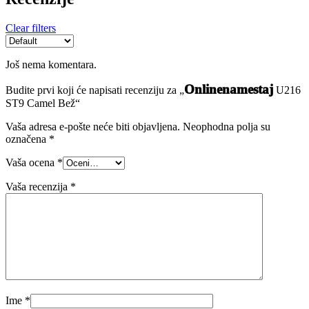
Clear filters
Još nema komentara.
Onlinenamestaj
Budite prvi koji će napisati recenziju za „
U216
ST9 Camel Bež“
Vaša adresa e-pošte neće biti objavljena.
Neophodna polja su
označena
*
Vaša ocena
*
Vaša recenzija
*
Ime
*