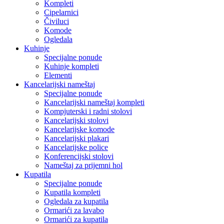
Kompleti
Cipelarnici
Čiviluci
Komode
Ogledala
Kuhinje
Specijalne ponude
Kuhinje kompleti
Elementi
Kancelarijski nameštaj
Specijalne ponude
Kancelarijski nameštaj kompleti
Kompjuterski i radni stolovi
Kancelarijski stolovi
Kancelarijske komode
Kancelarijski plakari
Kancelarijske police
Konferencijski stolovi
Nameštaj za prijemni hol
Kupatila
Specijalne ponude
Kupatila kompleti
Ogledala za kupatila
Ormarići za lavabo
Ormarići za kupatila