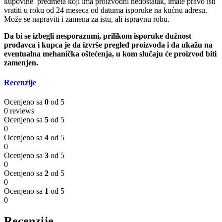
kupovine predmeta koji ima proizvodni nedostatak, imate pravo isti
vratiti u roku od 24 meseca od datuma isporuke na kućnu adresu.
Može se napraviti i zamena za istu, ali ispravnu robu.
Da bi se izbegli nesporazumi, prilikom isporuke dužnost
prodavca i kupca je da izvrše pregled proizvoda i da ukažu na
eventualna mehanička oštećenja, u kom slučaju će proizvod biti
zamenjen.
Recenzije
Ocenjeno sa
0
od 5
0 reviews
Ocenjeno sa
5
od 5
0
Ocenjeno sa
4
od 5
0
Ocenjeno sa
3
od 5
0
Ocenjeno sa
2
od 5
0
Ocenjeno sa
1
od 5
0
Recenzije