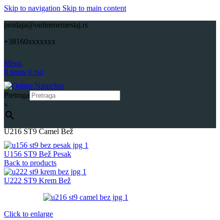
Skip to navigation
Skip to main content
prodaja@onlinenemestaj.rs
+38160xxxxxxx
Menu
0
items
0
rsd
Pretraga
×
Početna
Repromaterijali
Pločasti materijali
Univer
Onlinenamestaj
U216 ST9 Camel Bež
U156 ST9 Bež Pesak
Back to products
U222 ST9 Krem Bež
Click to enlarge