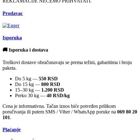
REKLAMACIJE NECEMO PRIHVATATI.
Prodavac
Isporuka
🚚 Isporuka i dostava
Troškovi dostave obračunavaju se prema težini, gabaritima i broju
paketa.
Do 5 kg —
550 RSD
Do 15 kg —
800 RSD
15–30 kg —
1.200 RSD
Preko 30 kg —
40 RSD/kg
Cena je informativna. Tačan iznos biće potvrđen prilikom
poručivanja ili putem SMS / Viber / WhatsApp poruke na
069 80 20
101
.
Plaćanje