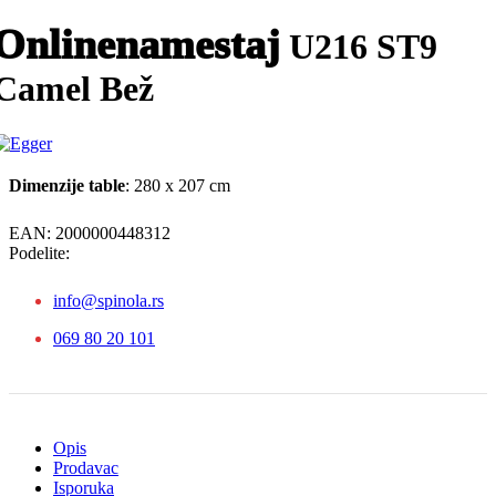
Onlinenamestaj
U216 ST9
Camel Bež
Dimenzije table
: 280 x 207 cm
EAN:
2000000448312
Podelite:
info@spinola.rs
069 80 20 101
Opis
Prodavac
Isporuka