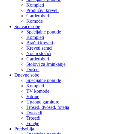
Kompleti
Produživi kreveti
Garderoberi
Komode
Spavaće sobe
Specijalne ponude
Kompleti
Bračni kreveti
Kreveti samci
Noćni stočići
Garderoberi
Stolovi za šminkanje
Dušeci
Dnevne sobe
Specijalne ponude
Kompleti
TV komode
Vitrine
Ugaone garniture
Trosed, dvosed, fotelja
Dvosedi
Trosedi
Fotelje
Predsoblja