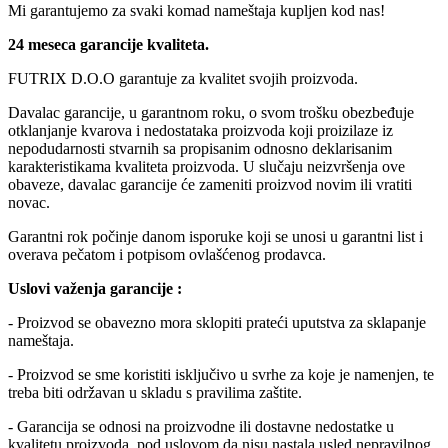
Mi garantujemo za svaki komad nameštaja kupljen kod nas!
24 meseca garancije kvaliteta.
FUTRIX D.O.O garantuje za kvalitet svojih proizvoda.
Davalac garancije, u garantnom roku, o svom trošku obezbeđuje
otklanjanje kvarova i nedostataka proizvoda koji proizilaze iz
nepodudarnosti stvarnih sa propisanim odnosno deklarisanim
karakteristikama kvaliteta proizvoda. U slučaju neizvršenja ove
obaveze, davalac garancije će zameniti proizvod novim ili vratiti
novac.
Garantni rok počinje danom isporuke koji se unosi u garantni list i
overava pečatom i potpisom ovlašćenog prodavca.
Uslovi važenja garancije :
- Proizvod se obavezno mora sklopiti prateći uputstva za sklapanje
nameštaja.
- Proizvod se sme koristiti isključivo u svrhe za koje je namenjen, te
treba biti održavan u skladu s pravilima zaštite.
- Garancija se odnosi na proizvodne ili dostavne nedostatke u
kvalitetu proizvoda, pod uslovom da nisu nastala usled nepravilnog