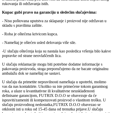
rukovanja ili održavanja istih.
Kupac gubi pravo na garanciju u sledećim slučajevima:
- Nisu poštovana uputstva za sklapanje i proizvod nije održavan u
skladu s pravilima zaštite.
- Roba je oštećena krivicom kupca.
- Nameštaj je oštećen usled delovanja više sile.
-U slučaju oštećenja koja su nastala kao posledica vršenja bilo kakve
popravke od strane neovlašćenih lica.
U slučaju reklamacije mogu biti potrebne dodatne informacije s
pakovanja proizvoda, stoga preporučujemo da ne bacate originalnu
ambalažu dok se nameštaj ne sastavi.
U slučaju da primetite nepravilnosti nameštaja u upotrebi, molimo
vas da nas kontaktirte. Ukoliko su iste primećene tokom garantnog
roka, a ulaze u kvantitativne ili kvalitativne neusklađenosti
definisane garancijom, FUTRIX D.O.O se obavezuje da će
ispraviti/zameniti ili kompenzovati proizvod o vlastitom trošku. U
slučaju proizvodnog nedostatka,FUTRIX D.O.O obavezao se
otkloniti isti u roku od 15-45 dana od trenutka prijave.U slučaju