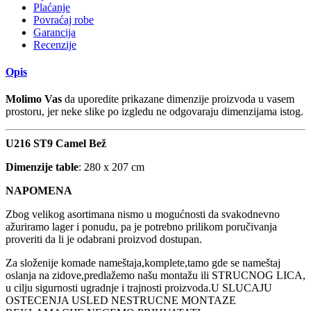
Plaćanje
Povraćaj robe
Garancija
Recenzije
Opis
Molimo Vas
da uporedite prikazane dimenzije proizvoda u vasem
prostoru, jer neke slike po izgledu ne odgovaraju dimenzijama istog.
U216 ST9 Camel Bež
Dimenzije table
: 280 x 207 cm
NAPOMENA
Zbog velikog asortimana nismo u mogućnosti da svakodnevno
ažuriramo lager i ponudu, pa je potrebno prilikom poručivanja
proveriti da li je odabrani proizvod dostupan.
Za složenije komade nameštaja,komplete,tamo gde se nameštaj
oslanja na zidove,predlažemo našu montažu ili STRUCNOG LICA,
u cilju sigurnosti ugradnje i trajnosti proizvoda.U SLUCAJU
OSTECENJA USLED NESTRUCNE MONTAZE