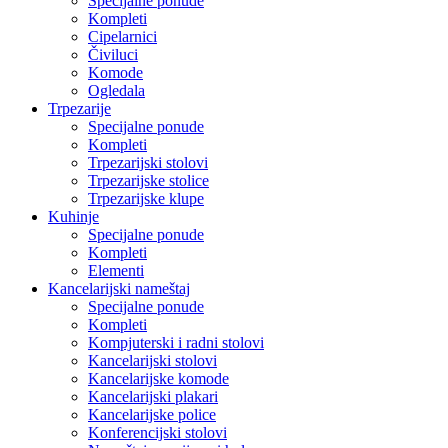
Specijalne ponude
Kompleti
Cipelarnici
Čiviluci
Komode
Ogledala
Trpezarije
Specijalne ponude
Kompleti
Trpezarijski stolovi
Trpezarijske stolice
Trpezarijske klupe
Kuhinje
Specijalne ponude
Kompleti
Elementi
Kancelarijski nameštaj
Specijalne ponude
Kompleti
Kompjuterski i radni stolovi
Kancelarijski stolovi
Kancelarijske komode
Kancelarijski plakari
Kancelarijske police
Konferencijski stolovi