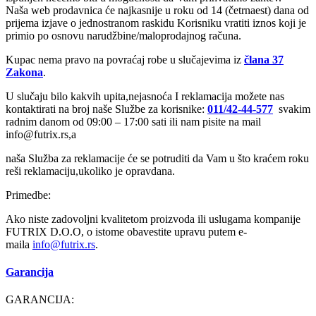
Naša web prodavnica će najkasnije u roku od 14 (četrnaest) dana od
prijema izjave o jednostranom raskidu Korisniku vratiti iznos koji je
primio po osnovu narudžbine/maloprodajnog računa.
Kupac nema pravo na povraćaj robe u slučajevima iz
člana 37
Zakona
.
U slučaju bilo kakvih upita,nejasnoća I reklamacija možete nas
kontaktirati na broj naše Službe za korisnike:
011/42-44-577
svakim
radnim danom od 09:00 – 17:00 sati ili nam pisite na mail
info@futrix.rs,a
naša Služba za reklamacije će se potruditi da Vam u što kraćem roku
reši reklamaciju,ukoliko je opravdana.
Primedbe:
Ako niste zadovoljni kvalitetom proizvoda ili uslugama kompanije
FUTRIX D.O.O, o istome obavestite upravu putem e-
maila
info@
futrix.rs
.
Garancija
GARANCIJA: