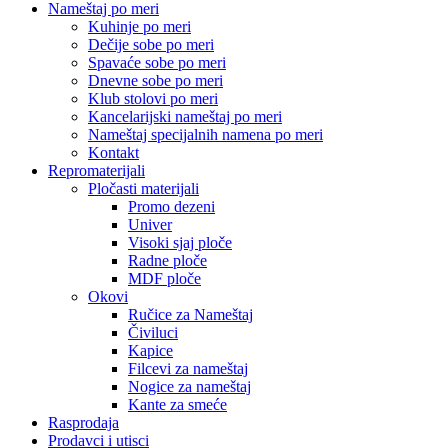
Nameštaj po meri
Kuhinje po meri
Dečije sobe po meri
Spavaće sobe po meri
Dnevne sobe po meri
Klub stolovi po meri
Kancelarijski nameštaj po meri
Nameštaj specijalnih namena po meri
Kontakt
Repromaterijali
Pločasti materijali
Promo dezeni
Univer
Visoki sjaj ploče
Radne ploče
MDF ploče
Okovi
Ručice za Nameštaj
Čiviluci
Kapice
Filcevi za nameštaj
Nogice za nameštaj
Kante za smeće
Rasprodaja
Prodavci i utisci