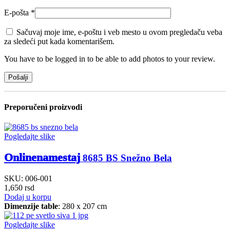
E-pošta
*
Sačuvaj moje ime, e-poštu i veb mesto u ovom pregledaču veba
za sledeći put kada komentarišem.
You have to be logged in to be able to add photos to your review.
Preporučeni proizvodi
Pogledajte slike
Onlinenamestaj
8685 BS Snežno Bela
SKU:
006-001
1,650
rsd
Dodaj u korpu
Dimenzije table
: 280 x 207 cm
Pogledajte slike