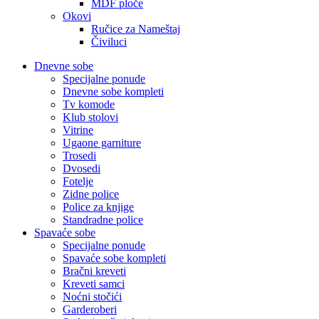
MDF ploče
Okovi
Ručice za Nameštaj
Čiviluci
Dnevne sobe
Specijalne ponude
Dnevne sobe kompleti
Tv komode
Klub stolovi
Vitrine
Ugaone garniture
Trosedi
Dvosedi
Fotelje
Zidne police
Police za knjige
Standradne police
Spavaće sobe
Specijalne ponude
Spavaće sobe kompleti
Bračni kreveti
Kreveti samci
Noćni stočići
Garderoberi