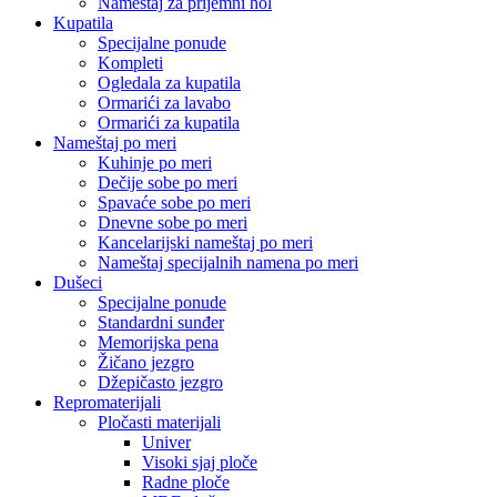
Nameštaj za prijemni hol
Kupatila
Specijalne ponude
Kompleti
Ogledala za kupatila
Ormarići za lavabo
Ormarići za kupatila
Nameštaj po meri
Kuhinje po meri
Dečije sobe po meri
Spavaće sobe po meri
Dnevne sobe po meri
Kancelarijski nameštaj po meri
Nameštaj specijalnih namena po meri
Dušeci
Specijalne ponude
Standardni sunđer
Memorijska pena
Žičano jezgro
Džepičasto jezgro
Repromaterijali
Pločasti materijali
Univer
Visoki sjaj ploče
Radne ploče