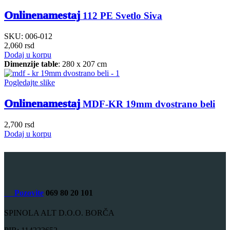
Onlinenamestaj
112 PE Svetlo Siva
SKU:
006-012
2,060
rsd
Dodaj u korpu
Dimenzije table
: 280 x 207 cm
Pogledajte slike
Onlinenamestaj
MDF-KR 19mm dvostrano beli
2,700
rsd
Dodaj u korpu
Pozovite
069 80 20 101
SPINOLA ALT D.O.O. BORČA