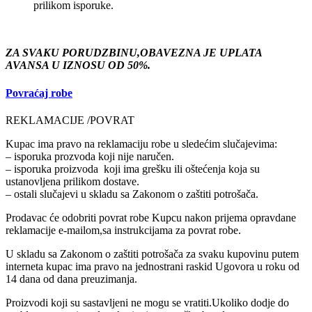
prilikom isporuke.
ZA SVAKU PORUDZBINU,OBAVEZNA JE UPLATA
AVANSA U IZNOSU OD 50%.
Povraćaj robe
REKLAMACIJE /POVRAT
Kupac ima pravo na reklamaciju robe u sledećim slučajevima:
– isporuka prozvoda koji nije naručen.
– isporuka proizvoda koji ima grešku ili oštećenja koja su
ustanovljena prilikom dostave.
– ostali slučajevi u skladu sa Zakonom o zaštiti potrošača.
Prodavac će odobriti povrat robe Kupcu nakon prijema opravdane
reklamacije e-mailom,sa instrukcijama za povrat robe.
U skladu sa Zakonom o zaštiti potrošača za svaku kupovinu putem
interneta kupac ima pravo na jednostrani raskid Ugovora u roku od
14 dana od dana preuzimanja.
Proizvodi koji su sastavljeni ne mogu se vratiti.Ukoliko dodje do