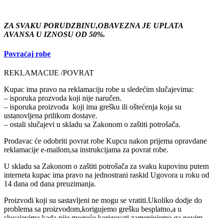
ZA SVAKU PORUDZBINU,OBAVEZNA JE UPLATA
AVANSA U IZNOSU OD 50%.
Povraćaj robe
REKLAMACIJE /POVRAT
Kupac ima pravo na reklamaciju robe u sledećim slučajevima:
– isporuka prozvoda koji nije naručen.
– isporuka proizvoda koji ima grešku ili oštećenja koja su
ustanovljena prilikom dostave.
– ostali slučajevi u skladu sa Zakonom o zaštiti potrošača.
Prodavac će odobriti povrat robe Kupcu nakon prijema opravdane
reklamacije e-mailom,sa instrukcijama za povrat robe.
U skladu sa Zakonom o zaštiti potrošača za svaku kupovinu putem
interneta kupac ima pravo na jednostrani raskid Ugovora u roku od
14 dana od dana preuzimanja.
Proizvodi koji su sastavljeni ne mogu se vratiti.Ukoliko dodje do
problema sa proizvodom,korigujemo grešku besplatno,a u
slucajevima kada nije moguće korigovati,zamenjujemo ga novim.