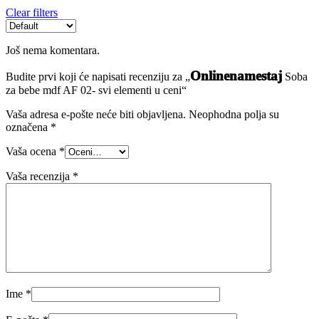
Clear filters
Još nema komentara.
Onlinenamestaj
Budite prvi koji će napisati recenziju za „
Soba
za bebe mdf AF 02- svi elementi u ceni“
Vaša adresa e-pošte neće biti objavljena.
Neophodna polja su
označena
*
Vaša ocena
*
Vaša recenzija
*
Ime
*