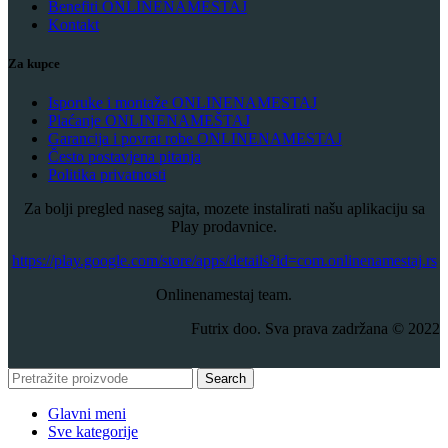
Benefiti ONLINENAMESTAJ
Kontakt
Za kupce
Isporuke i montaže ONLINENAMESTAJ
Plaćanje ONLINENAMEŠTAJ
Garancija i povrat robe ONLINENAMESTAJ
Često postavjena pitanja
Politika privatnosti
Za bolji pregled naseg sajta, mozete instalirati našu aplikaciju sa
Play prodavnice.
​https://play.google.com/store/apps/details?id=com.onlinenamestaj.rs
Onlinenamestaj team.
Futrix doo. Sva prava zadržana © 2022
Search
Glavni meni
Sve kategorije