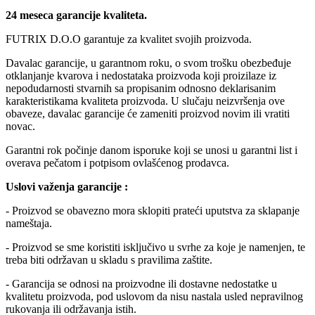
24 meseca garancije kvaliteta.
FUTRIX D.O.O garantuje za kvalitet svojih proizvoda.
Davalac garancije, u garantnom roku, o svom trošku obezbeđuje
otklanjanje kvarova i nedostataka proizvoda koji proizilaze iz
nepodudarnosti stvarnih sa propisanim odnosno deklarisanim
karakteristikama kvaliteta proizvoda. U slučaju neizvršenja ove
obaveze, davalac garancije će zameniti proizvod novim ili vratiti
novac.
Garantni rok počinje danom isporuke koji se unosi u garantni list i
overava pečatom i potpisom ovlašćenog prodavca.
Uslovi važenja garancije :
- Proizvod se obavezno mora sklopiti prateći uputstva za sklapanje
nameštaja.
- Proizvod se sme koristiti isključivo u svrhe za koje je namenjen, te
treba biti održavan u skladu s pravilima zaštite.
- Garancija se odnosi na proizvodne ili dostavne nedostatke u
kvalitetu proizvoda, pod uslovom da nisu nastala usled nepravilnog
rukovanja ili održavanja istih.