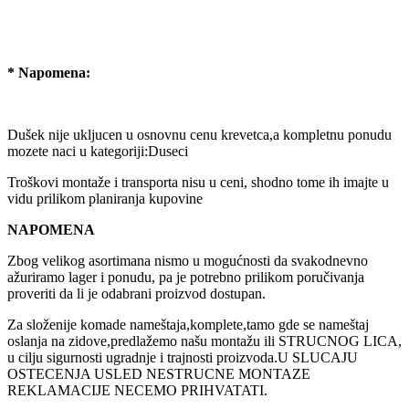
* Napomena:
Dušek nije ukljucen u osnovnu cenu krevetca,a kompletnu ponudu
mozete naci u kategoriji:Duseci
Troškovi montaže i transporta nisu u ceni, shodno tome ih imajte u
vidu prilikom planiranja kupovine
NAPOMENA
Zbog velikog asortimana nismo u mogućnosti da svakodnevno
ažuriramo lager i ponudu, pa je potrebno prilikom poručivanja
proveriti da li je odabrani proizvod dostupan.
Za složenije komade nameštaja,komplete,tamo gde se nameštaj
oslanja na zidove,predlažemo našu montažu ili STRUCNOG LICA,
u cilju sigurnosti ugradnje i trajnosti proizvoda.U SLUCAJU
OSTECENJA USLED NESTRUCNE MONTAZE
REKLAMACIJE NECEMO PRIHVATATI.