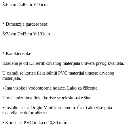
Š:65cm D:40cm V:95cm
* Dimenzija garderobera:
Š:78cm D:45cm V:191cm
* Karakteristike
Izrađena je od E1 sertifikovanog materijala univera prvog kvaliteta.
U ogradi se koristi fleksibilniji PVC materijal umesto drvenog
materijala.
⦁ Ima visoke i vodootporne nogice. Lako za čišćenje.
U mehanizmima fioka koriste se teleskopske šine.
⦁ Instalira se sa Origin Minific sistemom. Čak i ako vise puta
rastavlja ne deformiše se.
⦁ Koristi se PVC traka od 0,80 mm.