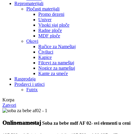
Repromaterijali
Pločasti materijali
Promo dezeni
Univer
Visoki sjaj ploče
Radne ploče
MDF ploče
Okovi
Ručice za Nameštaj
Čiviluci
Kapice
Filcevi za nameštaj
Nogice za nameštaj
Kante za smeće
Rasprodaja
Prodavci i utisci
Futrix
Korpa
Zatvori
Onlinenamestaj
Soba za bebe mdf AF 02- svi elementi u ceni