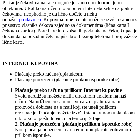
Plaćanje čekovima na rate moguće je samo u maloprodajnim
objektima. Ukoliko naručenu robu putem Interneta želite da platite
čekovima, neophodno je da lično dođete u neku
odnaših
prodavnica
. Kupovina robe na rate može se izvršiti samo uz
prisustvo vlasnika čekova zajedno sa dokumentima (lična karta I
čekovna kartica). Pored uredno ispisanih podataka na čeku, kupac je
dužan da na pozadini čeka napiše broj fiksnog telefona I broj važeće
lične karte.
INTERNET KUPOVINA
Plaćanje preko računa(uplatnicom)
Plaćanje pouzećem (plaćanje prilikom isporuke robe)
Plaćanje preko računa prilikom Internet kupovine
Svoju narudžbu možete platiti direktnom uplatom na naš
račun. Narudžbenicu sa uputstvima za uplatu izabranih
proizvoda dobićete na e-mail koji ste uneli prilikom
registracije. Plaćanje možete izvršiti standardnom uplatnicom
u bilo kojoj pošti ili banci na teritoriji Srbije.
2. Plaćanje pouzećem (plaćanje prilikom isporuke robe)
Kod plaćanja pouzećem, naručenu robu plaćate gotovinom
prilikom isporuke.