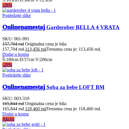
-28%
Pogledajte slike
Onlinenamestaj
Garderober BELLA 4 VRATA
SKU:
001-991
157,704
rsd
Originalna cena je bila:
157,704 rsd.
113,456
rsd
Trenutna cena je: 113,456 rsd.
Dodaj u korpu
Š:180cm D:57cm V:206cm
-29%
Pogledajte slike
Onlinenamestaj
Soba za bebe LOFT BM
SKU:
003-310
165,844
rsd
Originalna cena je bila:
165,844 rsd.
118,460
rsd
Trenutna cena je: 118,460 rsd.
Dodaj u korpu
Akcija