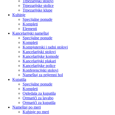
Trpezarijski stolovi
Trpezarijske stolice
Trpezarijske klupe
Kuhinje
Specijalne ponude
Kompleti
Elementi
Kancelarijski nameštaj
Specijalne ponude
Kompleti
Kompjuterski i radni stolovi
Kancelarijski stolovi
Kancelarijske komode
Kancelarijski plakari
Kancelarijske police
Konferencijski stolovi
Nameštaj za prijemni hol
Kupatila
Specijalne ponude
Kompleti
Ogledala za kupatila
Ormarići za lavabo
Ormarići za kupatila
Nameštaj po meri
Kuhinje po meri