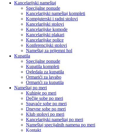
Kancelarijski nameštaj
Specijalne ponude
Kancelarijski nameštaj kompleti
Kompjuterski i radni stolovi
Kancelarijski stolovi
Kancelarijske komode
Kancelarijski plakari
Kancelarijske police
Konferencijski stolovi
Nameštaj za prijemni hol
Kupatila
Specijalne ponude
Kupatila kompleti
Ogledala za kupatila
Ormarići za lavabo
Ormarići za kupatila
Nameštaj po meri
Kuhinje po meri
Dečije sobe po meri
Spavaće sobe po meri
Dnevne sobe po meri
Klub stolovi po meri
Kancelarijski nameštaj po meri
Nameštaj specijalnih namena po meri
Kontakt