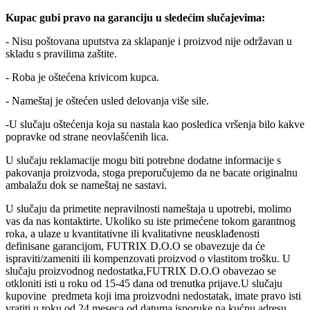
Kupac gubi pravo na garanciju u sledećim slučajevima:
- Nisu poštovana uputstva za sklapanje i proizvod nije održavan u
skladu s pravilima zaštite.
- Roba je oštećena krivicom kupca.
- Nameštaj je oštećen usled delovanja više sile.
-U slučaju oštećenja koja su nastala kao posledica vršenja bilo kakve
popravke od strane neovlašćenih lica.
U slučaju reklamacije mogu biti potrebne dodatne informacije s
pakovanja proizvoda, stoga preporučujemo da ne bacate originalnu
ambalažu dok se nameštaj ne sastavi.
U slučaju da primetite nepravilnosti nameštaja u upotrebi, molimo
vas da nas kontaktirte. Ukoliko su iste primećene tokom garantnog
roka, a ulaze u kvantitativne ili kvalitativne neusklađenosti
definisane garancijom, FUTRIX D.O.O se obavezuje da će
ispraviti/zameniti ili kompenzovati proizvod o vlastitom trošku. U
slučaju proizvodnog nedostatka,FUTRIX D.O.O obavezao se
otkloniti isti u roku od 15-45 dana od trenutka prijave.U slučaju
kupovine predmeta koji ima proizvodni nedostatak, imate pravo isti
vratiti u roku od 24 meseca od datuma isporuke na kućnu adresu.