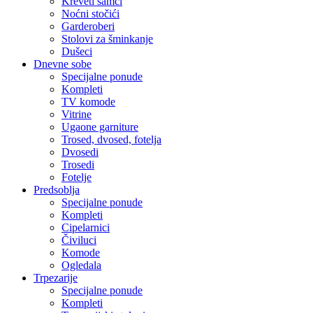
Kreveti samci
Noćni stočići
Garderoberi
Stolovi za šminkanje
Dušeci
Dnevne sobe
Specijalne ponude
Kompleti
TV komode
Vitrine
Ugaone garniture
Trosed, dvosed, fotelja
Dvosedi
Trosedi
Fotelje
Predsoblja
Specijalne ponude
Kompleti
Cipelarnici
Čiviluci
Komode
Ogledala
Trpezarije
Specijalne ponude
Kompleti