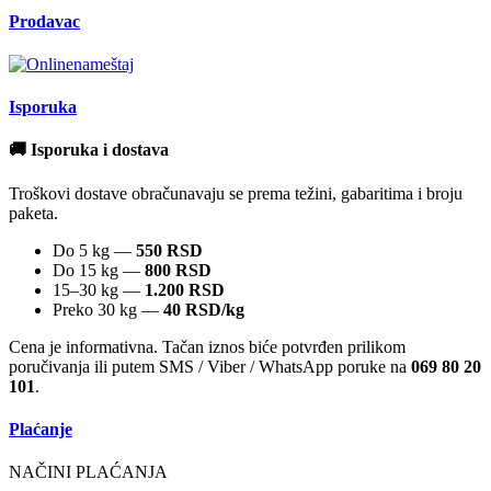
Prodavac
Isporuka
🚚 Isporuka i dostava
Troškovi dostave obračunavaju se prema težini, gabaritima i broju
paketa.
Do 5 kg —
550 RSD
Do 15 kg —
800 RSD
15–30 kg —
1.200 RSD
Preko 30 kg —
40 RSD/kg
Cena je informativna. Tačan iznos biće potvrđen prilikom
poručivanja ili putem SMS / Viber / WhatsApp poruke na
069 80 20
101
.
Plaćanje
NAČINI PLAĆANJA