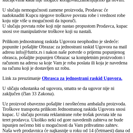
U slučaju nemogućnosti zamene proizvoda, Prodavac će
nadoknaditi Kupcu njegove troškove povrata robe i vrednost robe
koju nije više u mogućnosti da isporuči.
U slučaju povrata robe koji nije nastao propustom Prodavca, kupac
snosi sve manipulativne troškove koji su nastali.
Prilikom jednostranog raskida Ugovora neophodno je sledeće:
popunite i pošaljite Obrazac za jednostrani raskid Ugovora na mail
adresu info@futrix.rs i nakon naše potvrde o prijemu popunjenog
obrasca, pošaljite popunjen Obrazac sa kompletnim proizvodom i
računom na adresu sa koje Vam je roba poslata ili koja je navedena
na računu koji je dostavljen uz robu.
Link za preuzimanje
Obrasca za jednostrani raskid Ugovora.
U sličaju odustanka od ugovora, smatra se da ugovor nije ni
zaključen (član 33 Zakona).
Uz proizvod obavezno pošaljite i neoštećenu ambalažu proizvoda.
Troškove transporta prilikom Jednostranog raskida Ugovora snosi
kupac. U slučaju povrata reklamirane robe trošak povrata ide na
teret prodavca. Ukoliko neki od gore navedenih zahteva ne bude
ispunjen nećemo biti u mogućnosti da Vam prihvatimo zahtev.
Naša web prodavnica će najkasnije u roku od 14 (četrnaest) dana od