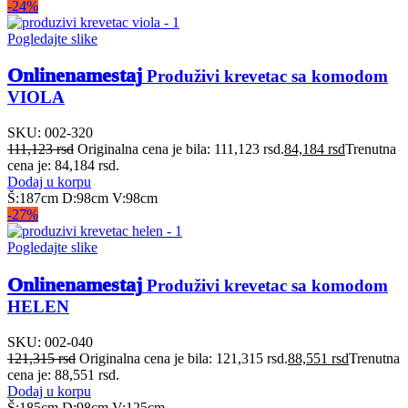
-24%
Pogledajte slike
Onlinenamestaj
Produživi krevetac sa komodom
VIOLA
SKU:
002-320
111,123
rsd
Originalna cena je bila: 111,123 rsd.
84,184
rsd
Trenutna
cena je: 84,184 rsd.
Dodaj u korpu
Š:187cm D:98cm V:98cm
-27%
Pogledajte slike
Onlinenamestaj
Produživi krevetac sa komodom
HELEN
SKU:
002-040
121,315
rsd
Originalna cena je bila: 121,315 rsd.
88,551
rsd
Trenutna
cena je: 88,551 rsd.
Dodaj u korpu
Š:185cm D:98cm V:125cm