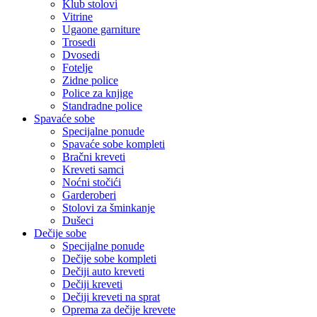
Klub stolovi
Vitrine
Ugaone garniture
Trosedi
Dvosedi
Fotelje
Zidne police
Police za knjige
Standradne police
Spavaće sobe
Specijalne ponude
Spavaće sobe kompleti
Bračni kreveti
Kreveti samci
Noćni stočići
Garderoberi
Stolovi za šminkanje
Dušeci
Dečije sobe
Specijalne ponude
Dečije sobe kompleti
Dečiji auto kreveti
Dečiji kreveti
Dečiji kreveti na sprat
Oprema za dečije krevete