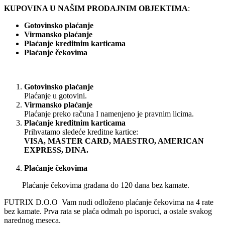
KUPOVINA U NAŠIM PRODAJNIM OBJEKTIMA
:
Gotovinsko plaćanje
Virmansko plaćanje
Plaćanje kreditnim karticama
Plaćanje čekovima
Gotovinsko plaćanje
Plaćanje u gotovini.
Virmansko plaćanje
Plaćanje preko računa I namenjeno je pravnim licima.
Plaćanje kreditnim karticama
Prihvatamo sledeće kreditne kartice:
VISA, MASTER CARD, MAESTRO, AMERICAN
EXPRESS, DINA.
Plaćanje čekovima
Plaćanje čekovima građana do 120 dana bez kamate.
FUTRIX D.O.O Vam nudi odloženo plaćanje čekovima na 4 rate
bez kamate. Prva rata se plaća odmah po isporuci, a ostale svakog
narednog meseca.