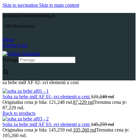
Skip to navigation
Skip to main content
prodaja@onlinenemestaj.rs
+38160xxxxxxx
Menu
0
items
0
rsd
Pretraga
×
Početna
Sobe za bebe
Kompleti-Sobe za bebe
Onlinenamestaj Soba
za bebe mdf AF 02- svi elementi u ceni
Soba za bebe mdf AF 01- svi elementi u ceni
121,248
rsd
Originalna cena je bila: 121,248 rsd.
87,229
rsd
Trenutna cena je:
87,229 rsd.
Back to products
Soba za bebe mdf AF 03- svi elementi u ceni
145,259
rsd
Originalna cena je bila: 145,259 rsd.
105,260
rsd
Trenutna cena je:
105,260 rsd.