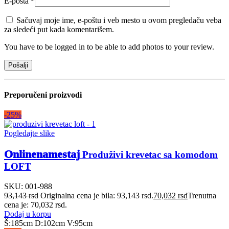
E-pošta
*
Sačuvaj moje ime, e-poštu i veb mesto u ovom pregledaču veba
za sledeći put kada komentarišem.
You have to be logged in to be able to add photos to your review.
Preporučeni proizvodi
-25%
Pogledajte slike
Onlinenamestaj
Produživi krevetac sa komodom
LOFT
SKU:
001-988
93,143
rsd
Originalna cena je bila: 93,143 rsd.
70,032
rsd
Trenutna
cena je: 70,032 rsd.
Dodaj u korpu
Š:185cm D:102cm V:95cm