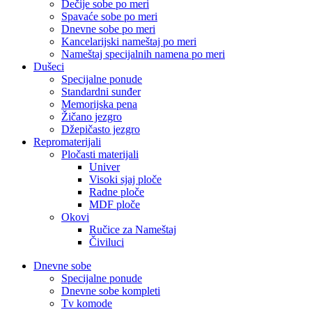
Dečije sobe po meri
Spavaće sobe po meri
Dnevne sobe po meri
Kancelarijski nameštaj po meri
Nameštaj specijalnih namena po meri
Dušeci
Specijalne ponude
Standardni sunđer
Memorijska pena
Žičano jezgro
Džepičasto jezgro
Repromaterijali
Pločasti materijali
Univer
Visoki sjaj ploče
Radne ploče
MDF ploče
Okovi
Ručice za Nameštaj
Čiviluci
Dnevne sobe
Specijalne ponude
Dnevne sobe kompleti
Tv komode