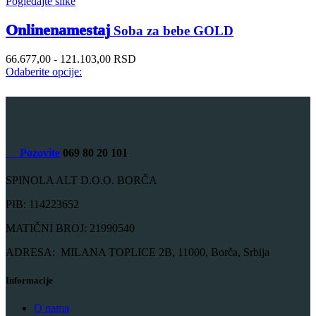
Pogledajte slike
Onlinenamestaj
Soba za bebe GOLD
66.677,00 - 121.103,00 RSD
Odaberite opcije:
Pozovite
069 80 20 101
SPINOLA ALT D.O.O. BORČA
PIB: 114223652
MATIČNI BROJ: 21990540
ADRESA: MILANA TOPLICE 2B, 11000, Borča, Srbija
Informacije
O nama