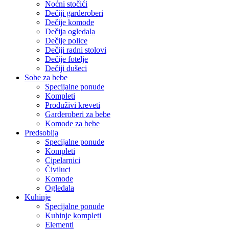
Noćni stočići
Dečiji garderoberi
Dečije komode
Dečija ogledala
Dečije police
Dečiji radni stolovi
Dečije fotelje
Dečiji dušeci
Sobe za bebe
Specijalne ponude
Kompleti
Produživi kreveti
Garderoberi za bebe
Komode za bebe
Predsoblja
Specijalne ponude
Kompleti
Cipelarnici
Čiviluci
Komode
Ogledala
Kuhinje
Specijalne ponude
Kuhinje kompleti
Elementi