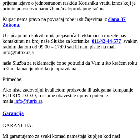
prijema izjave o jednostranom raskidu Korisniku vratiti iznos koji je
primio po osnovu narudžbine/maloprodajnog računa.
Kupac nema pravo na povraćaj robe u slučajevima iz
člana 37
Zakona
.
U slučaju bilo kakvih upita,nejasnoća I reklamacija možete nas
kontaktirati na broj naše Službe za korisnike:
011/42-44-577
svakim
radnim danom od 09:00 – 17:00 sati ili nam pisite na mail
info@futrix.rs,a
naša Služba za reklamacije će se potruditi da Vam u što kraćem roku
reši reklamaciju,ukoliko je opravdana.
Primedbe:
Ako niste zadovoljni kvalitetom proizvoda ili uslugama kompanije
FUTRIX D.O.O, o istome obavestite upravu putem e-
maila
info@
futrix.rs
.
Garancija
GARANCIJA:
Mi garantujemo za svaki komad nameštaja kupljen kod nas!