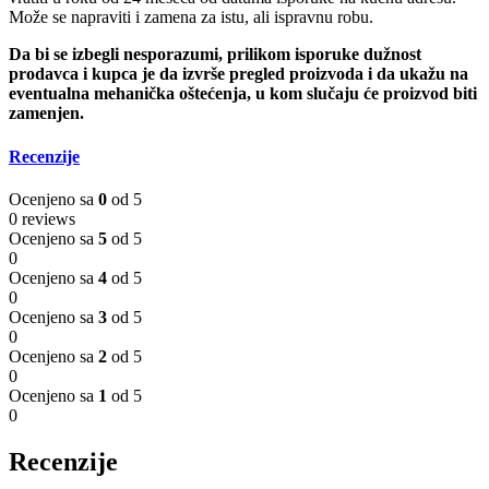
Može se napraviti i zamena za istu, ali ispravnu robu.
Da bi se izbegli nesporazumi, prilikom isporuke dužnost
prodavca i kupca je da izvrše pregled proizvoda i da ukažu na
eventualna mehanička oštećenja, u kom slučaju će proizvod biti
zamenjen.
Recenzije
Ocenjeno sa
0
od 5
0 reviews
Ocenjeno sa
5
od 5
0
Ocenjeno sa
4
od 5
0
Ocenjeno sa
3
od 5
0
Ocenjeno sa
2
od 5
0
Ocenjeno sa
1
od 5
0
Recenzije