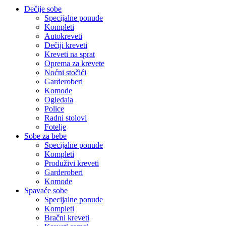
Dečije sobe
Specijalne ponude
Kompleti
Autokreveti
Dečiji kreveti
Kreveti na sprat
Oprema za krevete
Noćni stočići
Garderoberi
Komode
Ogledala
Police
Radni stolovi
Fotelje
Sobe za bebe
Specijalne ponude
Kompleti
Produživi kreveti
Garderoberi
Komode
Spavaće sobe
Specijalne ponude
Kompleti
Bračni kreveti