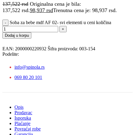
137,522
rsd
Originalna cena je bila:
137,522 rsd.
98,937
rsd
Trenutna cena je: 98,937 rsd.
Soba za bebe mdf AF 02- svi elementi u ceni količina
Dodaj u korpu
EAN:
2000000220932
Šifra proizvoda:
003-154
Podelite:
info@spinola.rs
069 80 20 101
Opis
Prodavac
Isporuka
Plaćanje
Povraćaj robe
Garancija