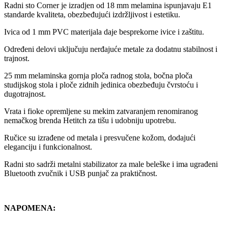
Radni sto Corner je izradjen od 18 mm melamina ispunjavaju E1
standarde kvaliteta, obezbeđujući izdržljivost i estetiku.
Ivica od 1 mm PVC materijala daje besprekorne ivice i zaštitu.
Određeni delovi uključuju nerđajuće metale za dodatnu stabilnost i
trajnost.
25 mm melaminska gornja ploča radnog stola, bočna ploča
studijskog stola i ploče zidnih jedinica obezbeđuju čvrstoću i
dugotrajnost.
Vrata i fioke opremljene su mekim zatvaranjem renomiranog
nemačkog brenda Hetitch za tišu i udobniju upotrebu.
Ručice su izrađene od metala i presvučene kožom, dodajući
eleganciju i funkcionalnost.
Radni sto sadrži metalni stabilizator za male beleške i ima ugrađeni
Bluetooth zvučnik i USB punjač za praktičnost.
NAPOMENA: