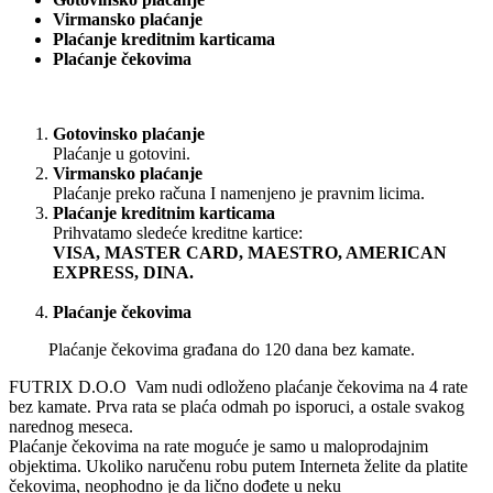
Virmansko plaćanje
Plaćanje kreditnim karticama
Plaćanje čekovima
Gotovinsko plaćanje
Plaćanje u gotovini.
Virmansko plaćanje
Plaćanje preko računa I namenjeno je pravnim licima.
Plaćanje kreditnim karticama
Prihvatamo sledeće kreditne kartice:
VISA, MASTER CARD, MAESTRO, AMERICAN
EXPRESS, DINA.
Plaćanje čekovima
Plaćanje čekovima građana do 120 dana bez kamate.
FUTRIX D.O.O Vam nudi odloženo plaćanje čekovima na 4 rate
bez kamate. Prva rata se plaća odmah po isporuci, a ostale svakog
narednog meseca.
Plaćanje čekovima na rate moguće je samo u maloprodajnim
objektima. Ukoliko naručenu robu putem Interneta želite da platite
čekovima, neophodno je da lično dođete u neku