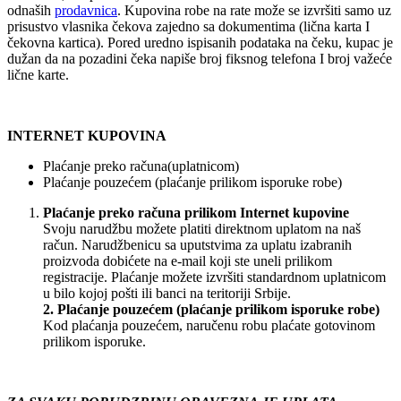
odnaših
prodavnica
. Kupovina robe na rate može se izvršiti samo uz
prisustvo vlasnika čekova zajedno sa dokumentima (lična karta I
čekovna kartica). Pored uredno ispisanih podataka na čeku, kupac je
dužan da na pozadini čeka napiše broj fiksnog telefona I broj važeće
lične karte.
INTERNET KUPOVINA
Plaćanje preko računa(uplatnicom)
Plaćanje pouzećem (plaćanje prilikom isporuke robe)
Plaćanje preko računa prilikom Internet kupovine
Svoju narudžbu možete platiti direktnom uplatom na naš
račun. Narudžbenicu sa uputstvima za uplatu izabranih
proizvoda dobićete na e-mail koji ste uneli prilikom
registracije. Plaćanje možete izvršiti standardnom uplatnicom
u bilo kojoj pošti ili banci na teritoriji Srbije.
2. Plaćanje pouzećem (plaćanje prilikom isporuke robe)
Kod plaćanja pouzećem, naručenu robu plaćate gotovinom
prilikom isporuke.