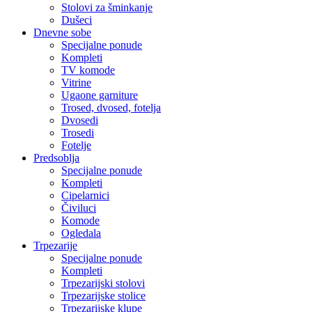
Stolovi za šminkanje
Dušeci
Dnevne sobe
Specijalne ponude
Kompleti
TV komode
Vitrine
Ugaone garniture
Trosed, dvosed, fotelja
Dvosedi
Trosedi
Fotelje
Predsoblja
Specijalne ponude
Kompleti
Cipelarnici
Čiviluci
Komode
Ogledala
Trpezarije
Specijalne ponude
Kompleti
Trpezarijski stolovi
Trpezarijske stolice
Trpezarijske klupe