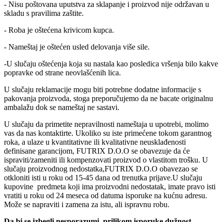
- Nisu poštovana uputstva za sklapanje i proizvod nije održavan u
skladu s pravilima zaštite.
- Roba je oštećena krivicom kupca.
- Nameštaj je oštećen usled delovanja više sile.
-U slučaju oštećenja koja su nastala kao posledica vršenja bilo kakve
popravke od strane neovlašćenih lica.
U slučaju reklamacije mogu biti potrebne dodatne informacije s
pakovanja proizvoda, stoga preporučujemo da ne bacate originalnu
ambalažu dok se nameštaj ne sastavi.
U slučaju da primetite nepravilnosti nameštaja u upotrebi, molimo
vas da nas kontaktirte. Ukoliko su iste primećene tokom garantnog
roka, a ulaze u kvantitativne ili kvalitativne neusklađenosti
definisane garancijom, FUTRIX D.O.O se obavezuje da će
ispraviti/zameniti ili kompenzovati proizvod o vlastitom trošku. U
slučaju proizvodnog nedostatka,FUTRIX D.O.O obavezao se
otkloniti isti u roku od 15-45 dana od trenutka prijave.U slučaju
kupovine predmeta koji ima proizvodni nedostatak, imate pravo isti
vratiti u roku od 24 meseca od datuma isporuke na kućnu adresu.
Može se napraviti i zamena za istu, ali ispravnu robu.
Da bi se izbegli nesporazumi, prilikom isporuke dužnost