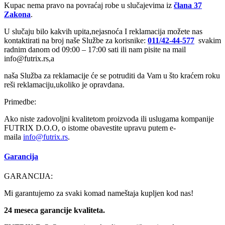
Kupac nema pravo na povraćaj robe u slučajevima iz
člana 37
Zakona
.
U slučaju bilo kakvih upita,nejasnoća I reklamacija možete nas
kontaktirati na broj naše Službe za korisnike:
011/42-44-577
svakim
radnim danom od 09:00 – 17:00 sati ili nam pisite na mail
info@futrix.rs,a
naša Služba za reklamacije će se potruditi da Vam u što kraćem roku
reši reklamaciju,ukoliko je opravdana.
Primedbe:
Ako niste zadovoljni kvalitetom proizvoda ili uslugama kompanije
FUTRIX D.O.O, o istome obavestite upravu putem e-
maila
info@
futrix.rs
.
Garancija
GARANCIJA:
Mi garantujemo za svaki komad nameštaja kupljen kod nas!
24 meseca garancije kvaliteta.