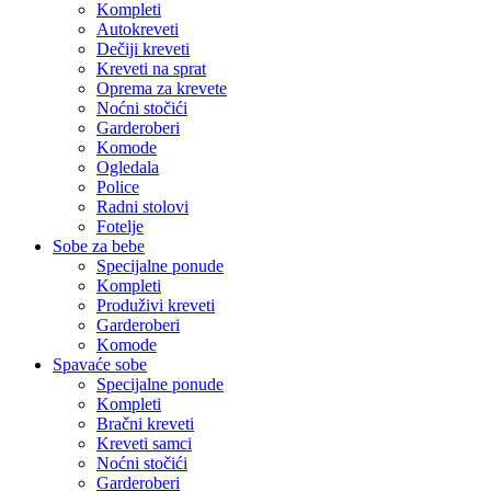
Kompleti
Autokreveti
Dečiji kreveti
Kreveti na sprat
Oprema za krevete
Noćni stočići
Garderoberi
Komode
Ogledala
Police
Radni stolovi
Fotelje
Sobe za bebe
Specijalne ponude
Kompleti
Produživi kreveti
Garderoberi
Komode
Spavaće sobe
Specijalne ponude
Kompleti
Bračni kreveti
Kreveti samci
Noćni stočići
Garderoberi