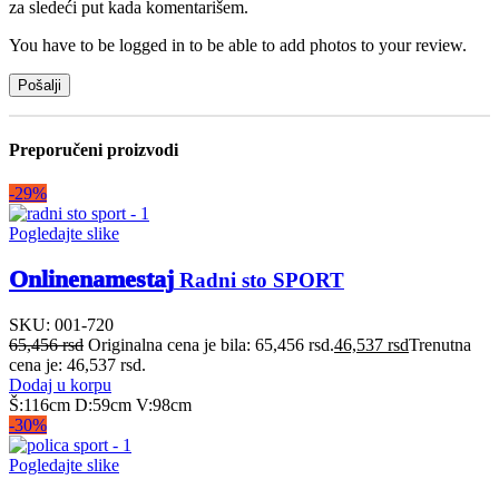
za sledeći put kada komentarišem.
You have to be logged in to be able to add photos to your review.
Preporučeni proizvodi
-29%
Pogledajte slike
Onlinenamestaj
Radni sto SPORT
SKU:
001-720
65,456
rsd
Originalna cena je bila: 65,456 rsd.
46,537
rsd
Trenutna
cena je: 46,537 rsd.
Dodaj u korpu
Š:116cm D:59cm V:98cm
-30%
Pogledajte slike