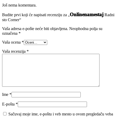
Još nema komentara.
Onlinenamestaj
Budite prvi koji će napisati recenziju za „
Radni
sto Corner“
Vaša adresa e-pošte neće biti objavljena.
Neophodna polja su
označena
*
Vaša ocena
*
Vaša recenzija
*
Ime
*
E-pošta
*
Sačuvaj moje ime, e-poštu i veb mesto u ovom pregledaču veba