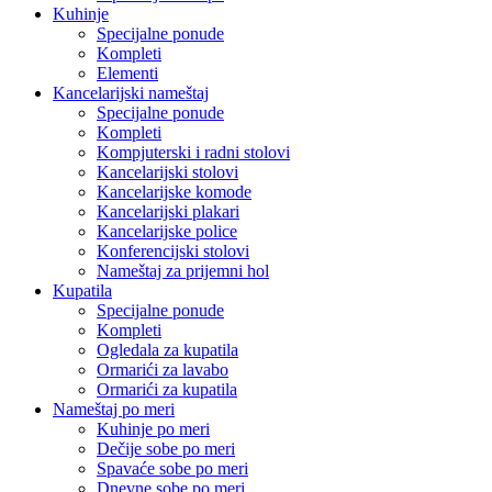
Kuhinje
Specijalne ponude
Kompleti
Elementi
Kancelarijski nameštaj
Specijalne ponude
Kompleti
Kompjuterski i radni stolovi
Kancelarijski stolovi
Kancelarijske komode
Kancelarijski plakari
Kancelarijske police
Konferencijski stolovi
Nameštaj za prijemni hol
Kupatila
Specijalne ponude
Kompleti
Ogledala za kupatila
Ormarići za lavabo
Ormarići za kupatila
Nameštaj po meri
Kuhinje po meri
Dečije sobe po meri
Spavaće sobe po meri
Dnevne sobe po meri