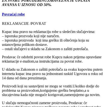
ZA SVAKU PORUDZBINU,OBAVEZNA JE UPLATA
AVANSA U IZNOSU OD 50%.
Povraćaj robe
REKLAMACIJE /POVRAT
Kupac ima pravo na reklamaciju robe u sledećim slučajevima:
– isporuka prozvoda koji nije naručen.
– isporuka proizvoda koji ima grešku ili oštećenja koja su
ustanovljena prilikom dostave.
– ostali slučajevi u skladu sa Zakonom o zaštiti potrošača.
Prodavac će odobriti povrat robe Kupcu nakon prijema opravdane
reklamacije e-mailom,sa instrukcijama za povrat robe.
U skladu sa Zakonom o zaštiti potrošača za svaku kupovinu putem
interneta kupac ima pravo na jednostrani raskid Ugovora u roku od
14 dana od dana preuzimanja.
Proizvodi koji su sastavljeni ne mogu se vratiti.Ukoliko dodje do
problema sa proizvodom,korigujemo grešku besplatno,a u
slucajevima kada nije moguće korigovati,zamenjujemo ga novim.
U slučaju nemogućnosti zamene proizvoda, Prodavac će