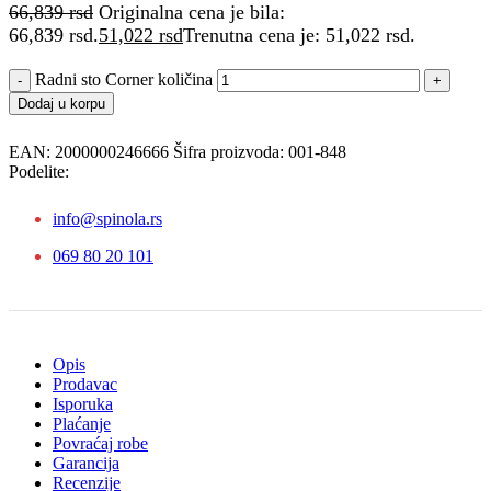
66,839
rsd
Originalna cena je bila:
66,839 rsd.
51,022
rsd
Trenutna cena je: 51,022 rsd.
Radni sto Corner količina
Dodaj u korpu
EAN:
2000000246666
Šifra proizvoda:
001-848
Podelite:
info@spinola.rs
069 80 20 101
Opis
Prodavac
Isporuka
Plaćanje
Povraćaj robe
Garancija
Recenzije