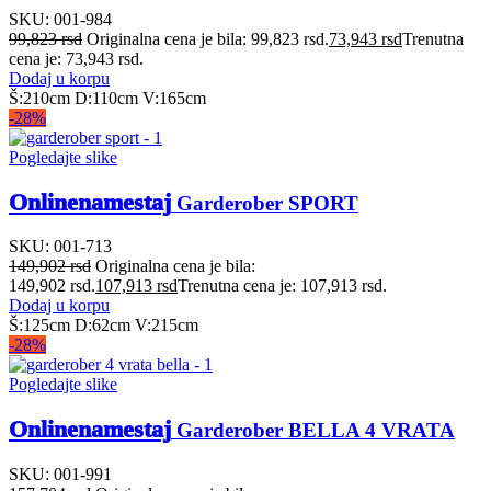
SKU:
001-984
99,823
rsd
Originalna cena je bila: 99,823 rsd.
73,943
rsd
Trenutna
cena je: 73,943 rsd.
Dodaj u korpu
Š:210cm D:110cm V:165cm
-28%
Pogledajte slike
Onlinenamestaj
Garderober SPORT
SKU:
001-713
149,902
rsd
Originalna cena je bila:
149,902 rsd.
107,913
rsd
Trenutna cena je: 107,913 rsd.
Dodaj u korpu
Š:125cm D:62cm V:215cm
-28%
Pogledajte slike
Onlinenamestaj
Garderober BELLA 4 VRATA
SKU:
001-991