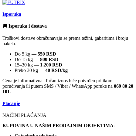
Isporuka
🚚 Isporuka i dostava
Troškovi dostave obračunavaju se prema težini, gabaritima i broju
paketa.
Do 5 kg —
550 RSD
Do 15 kg —
800 RSD
15–30 kg —
1.200 RSD
Preko 30 kg —
40 RSD/kg
Cena je informativna. Tačan iznos biće potvrđen prilikom
poručivanja ili putem SMS / Viber / WhatsApp poruke na
069 80 20
101
.
Plaćanje
NAČINI PLAĆANJA
KUPOVINA U NAŠIM PRODAJNIM OBJEKTIMA
:
Gotovinsko plaćanje