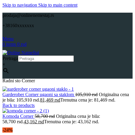
Skip to navigation
Skip to main content
prodaja@onlinenemestaj.rs
+38160xxxxxxx
Menu
0
items
0
rsd
Pretraga
×
Početna
Dečije sobe
Radni stolovi-Dečije sobe
Onlinenamestaj
Radni sto Corner
Garderober Corner ugaoni sa staklom
105,910
rsd
Originalna cena
je bila: 105,910 rsd.
81,469
rsd
Trenutna cena je: 81,469 rsd.
Back to products
Komoda Corner
58,700
rsd
Originalna cena je bila:
58,700 rsd.
43,162
rsd
Trenutna cena je: 43,162 rsd.
-24%