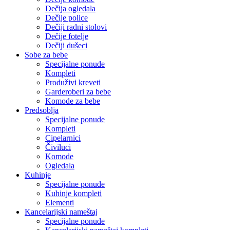
Dečija ogledala
Dečije police
Dečiji radni stolovi
Dečije fotelje
Dečiji dušeci
Sobe za bebe
Specijalne ponude
Kompleti
Produživi kreveti
Garderoberi za bebe
Komode za bebe
Predsoblja
Specijalne ponude
Kompleti
Cipelarnici
Čiviluci
Komode
Ogledala
Kuhinje
Specijalne ponude
Kuhinje kompleti
Elementi
Kancelarijski nameštaj
Specijalne ponude