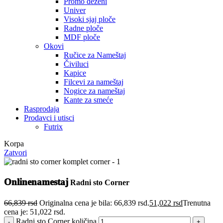
Promo dezeni
Univer
Visoki sjaj ploče
Radne ploče
MDF ploče
Okovi
Ručice za Nameštaj
Čiviluci
Kapice
Filcevi za nameštaj
Nogice za nameštaj
Kante za smeće
Rasprodaja
Prodavci i utisci
Futrix
Korpa
Zatvori
Onlinenamestaj
Radni sto Corner
66,839
rsd
Originalna cena je bila: 66,839 rsd.
51,022
rsd
Trenutna
cena je: 51,022 rsd.
Radni sto Corner količina