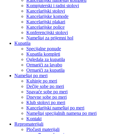
Kancelarijski nameštaj kompleti
Kompjuterski i radni stolovi
Kancelarijski stolovi
Kancelarijske komode
Kancelarijski plakari
Kancelarijske police
Konferencijski stolovi
Nameštaj za prijemni hol
Kupatila
Specijalne ponude
Kupatila kompleti
Ogledala za kupatila
Ormarići za lavabo
Ormarići za kupatila
Nameštaj po meri
Kuhinje po meri
Dečije sobe po meri
Spavaće sobe po meri
Dnevne sobe po meri
Klub stolovi po meri
Kancelarijski nameštaj po meri
Nameštaj specijalnih namena po meri
Kontakt
Repromaterijali
Pločasti materijali