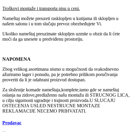
Troškovi montaže i transporta nisu u ceni.
Nameštaj možete preuzeti rasklopljen u kutijama ili sklopljen u
našem salonu i u tom slučaju prevoz obezbeđujete Vi.
Ukoliko nameštaj preuzimate sklopljen uzmite u obzir da li ćete
moći da ga unesete u predviđenu prostoriju.
NAPOMENA
Zbog velikog asortimana nismo u mogućnosti da svakodnevno
ažuriramo lager i ponudu, pa je potrebno prilikom poručivanja
proveriti da li je odabrani proizvod dostupan.
Za složenije komade nameštaja,komplete,tamo gde se nameštaj
oslanja na zidove,predlažemo našu montažu ili STRUCNOG LICA,
u cilju sigurnosti ugradnje i trajnosti proizvoda.U SLUCAJU
OSTECENJA USLED NESTRUCNE MONTAZE
REKLAMACIJE NECEMO PRIHVATATI.
Prodavac