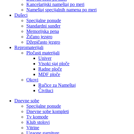
Kancelarijski nameštaj po meri
Nameštaj specijalnih namena po meri
Dušeci
Specijalne ponude
Standardni sunđer
Memorijska pena
Žičano jezgro
Džepičasto jezgro
Repromaterijali
Pločasti materijali
Univer
Visoki sjaj ploče
Radne ploče
MDF ploče
Okovi
Ručice za Nameštaj
Čiviluci
Dnevne sobe
Specijalne ponude
Dnevne sobe kompleti
Tv komode
Klub stolovi
Vitrine
Ugaone garniture