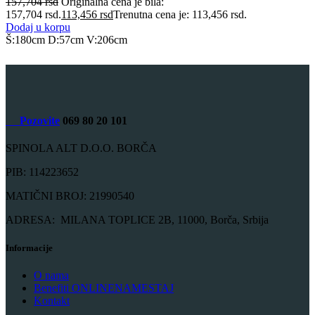
157,704
rsd
Originalna cena je bila:
157,704 rsd.
113,456
rsd
Trenutna cena je: 113,456 rsd.
Dodaj u korpu
Š:180cm D:57cm V:206cm
Pozovite
069 80 20 101
SPINOLA ALT D.O.O. BORČA
PIB: 114223652
MATIČNI BROJ: 21990540
ADRESA: MILANA TOPLICE 2B, 11000, Borča, Srbija
Informacije
O nama
Benefiti ONLINENAMESTAJ
Kontakt