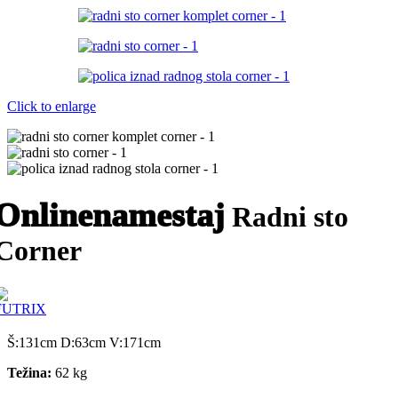
Click to enlarge
Onlinenamestaj
Radni sto
Corner
Š:131cm D:63cm V:171cm
Težina:
62 kg