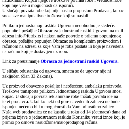
nadoknaditi Kupcu njegove troškove povrata robe i vrednost robe
koju nije više u mogućnosti da isporuči.
U slučaju povrata robe koji nije nastao propustom Prodavca, kupac
snosi sve manipulativne troškove koji su nastali.
Prilikom jednostranog raskida Ugovora neophodno je sledeće:
popunite i pošaljite Obrazac za jednostrani raskid Ugovora na mail
adresu info@futrix.rs i nakon naše potvrde o prijemu popunjenog
obrasca, pošaljite popunjen Obrazac sa kompletnim proizvodom i
računom na adresu sa koje Vam je roba poslata ili koja je navedena
na računu koji je dostavljen uz robu.
Link za preuzimanje
Obrasca za jednostrani raskid Ugovora.
U sličaju odustanka od ugovora, smatra se da ugovor nije ni
zaključen (član 33 Zakona).
Uz proizvod obavezno pošaljite i neoštećenu ambalažu proizvoda.
Troškove transporta prilikom Jednostranog raskida Ugovora snosi
kupac. U slučaju povrata reklamirane robe trošak povrata ide na
teret prodavca. Ukoliko neki od gore navedenih zahteva ne bude
ispunjen nećemo biti u mogućnosti da Vam prihvatimo zahtev.
Naša web prodavnica će najkasnije u roku od 14 (četrnaest) dana od
prijema izjave o jednostranom raskidu Korisniku vratiti iznos koji je
primio po osnovu narudžbine/maloprodajnog računa.