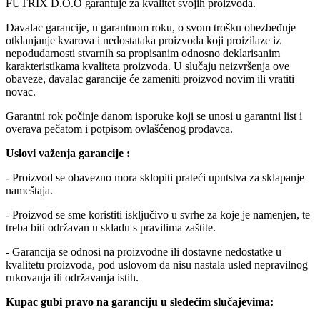
FUTRIX D.O.O garantuje za kvalitet svojih proizvoda.
Davalac garancije, u garantnom roku, o svom trošku obezbeđuje
otklanjanje kvarova i nedostataka proizvoda koji proizilaze iz
nepodudarnosti stvarnih sa propisanim odnosno deklarisanim
karakteristikama kvaliteta proizvoda. U slučaju neizvršenja ove
obaveze, davalac garancije će zameniti proizvod novim ili vratiti
novac.
Garantni rok počinje danom isporuke koji se unosi u garantni list i
overava pečatom i potpisom ovlašćenog prodavca.
Uslovi važenja garancije :
- Proizvod se obavezno mora sklopiti prateći uputstva za sklapanje
nameštaja.
- Proizvod se sme koristiti isključivo u svrhe za koje je namenjen, te
treba biti održavan u skladu s pravilima zaštite.
- Garancija se odnosi na proizvodne ili dostavne nedostatke u
kvalitetu proizvoda, pod uslovom da nisu nastala usled nepravilnog
rukovanja ili održavanja istih.
Kupac gubi pravo na garanciju u sledećim slučajevima: