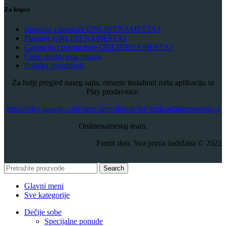
Za kupce
Isporuke i montaže ONLINENAMESTAJ
Plaćanje ONLINENAMEŠTAJ
Garancija i povrat robe ONLINENAMESTAJ
Često postavjena pitanja
Politika privatnosti
Za bolji pregled naseg sajta, mozete instalirati našu aplikaciju sa
Play prodavnice.
​https://play.google.com/store/apps/details?id=com.onlinenamestaj.rs
Onlinenamestaj team.
Futrix doo. Sva prava zadržana © 2022
Search
Glavni meni
Sve kategorije
Dečije sobe
Specijalne ponude