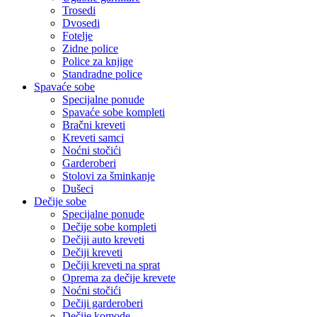
Trosedi
Dvosedi
Fotelje
Zidne police
Police za knjige
Standradne police
Spavaće sobe
Specijalne ponude
Spavaće sobe kompleti
Bračni kreveti
Kreveti samci
Noćni stočići
Garderoberi
Stolovi za šminkanje
Dušeci
Dečije sobe
Specijalne ponude
Dečije sobe kompleti
Dečiji auto kreveti
Dečiji kreveti
Dečiji kreveti na sprat
Oprema za dečije krevete
Noćni stočići
Dečiji garderoberi
Dečije komode