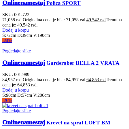
Onlinenamestaj
Polica SPORT
SKU:
001-722
71,058
rsd
Originalna cena je bila: 71,058 rsd.
49,542
rsd
Trenutna
cena je: 49,542 rsd.
Dodaj u korpu
Š:72cm D:39cm V:190cm
-24%
Pogledajte slike
Onlinenamestaj
Garderober BELLA 2 VRATA
SKU:
001-989
84,957
rsd
Originalna cena je bila: 84,957 rsd.
64,853
rsd
Trenutna
cena je: 64,853 rsd.
Dodaj u korpu
Š:90cm D:57cm V:206cm
-26%
Pogledajte slike
Onlinenamestaj
Krevet na sprat LOFT BM