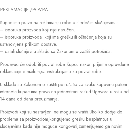
REKLAMACIJE /POVRAT
Kupac ima pravo na reklamaciju robe u sledećim slučajevima:
– isporuka prozvoda koji nije naručen.
– isporuka proizvoda koji ima grešku ili oštećenja koja su
ustanovljena prilikom dostave.
– ostali slučajevi u skladu sa Zakonom o zaštiti potrošača.
Prodavac će odobriti povrat robe Kupcu nakon prijema opravdane
reklamacije e-mailom,sa instrukcijama za povrat robe.
U skladu sa Zakonom o zaštiti potrošača za svaku kupovinu putem
interneta kupac ima pravo na jednostrani raskid Ugovora u roku od
14 dana od dana preuzimanja.
Proizvodi koji su sastavljeni ne mogu se vratiti.Ukoliko dodje do
problema sa proizvodom,korigujemo grešku besplatno,a u
slucajevima kada nije moguće korigovati,zamenjujemo ga novim.