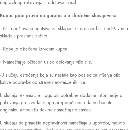
nepravilnog rukovanja ili održavanja istih.
Kupac gubi pravo na garanciju u sledećim slučajevima:
- Nisu poštovana uputstva za sklapanje i proizvod nije održavan u
skladu s pravilima zaštite.
- Roba je oštećena krivicom kupca.
- Nameštaj je oštećen usled delovanja više sile.
-U slučaju oštećenja koja su nastala kao posledica vršenja bilo
kakve popravke od strane neovlašćenih lica.
U slučaju reklamacije mogu biti potrebne dodatne informacije s
pakovanja proizvoda, stoga preporučujemo da ne bacate
originalnu ambalažu dok se nameštaj ne sastavi.
U slučaju da primetite nepravilnosti nameštaja u upotrebi, molimo