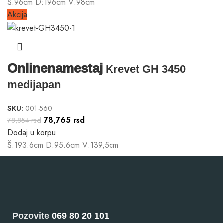
Š:96cm D:196cm V:98cm
Akcija
Onlinenamestaj
Krevet GH 3450
medijapan
SKU:
001-560
78,765
rsd
78,854
rsd
Dodaj u korpu
Š:193.6cm D:95.6cm V:139,5cm
Pozovite
069 80 20 101