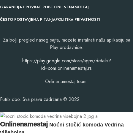
GARANCIJA I POVRAT ROBE ONLINENAMESTAJ
ČESTO POSTAVJENA PITANJA
POLITIKA PRIVATNOSTI
Za bolji pregled naseg sajta, mozete instalirati našu aplikaciju sa
Play prodavnice.
​https://play.google.com/store/apps/details?
id=com.onlinenamestaj.rs
Onlinenamestaj team.
Futrix doo. Sva prava zadržana © 2022
Onlinenamestaj
Noćni stočić komoda Vedrina
višebojna