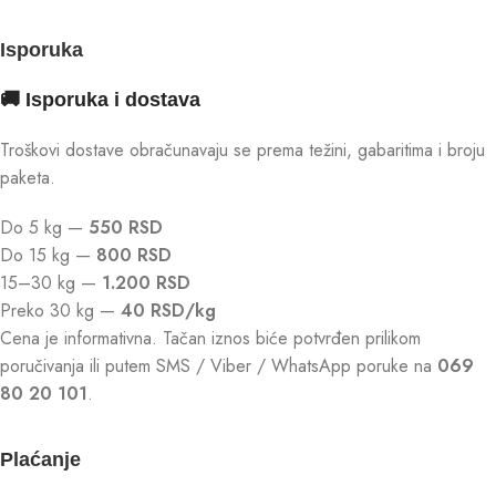
Isporuka
🚚 Isporuka i dostava
Troškovi dostave obračunavaju se prema težini, gabaritima i broju
paketa.
Do 5 kg —
550 RSD
Do 15 kg —
800 RSD
15–30 kg —
1.200 RSD
Preko 30 kg —
40 RSD/kg
Cena je informativna. Tačan iznos biće potvrđen prilikom
poručivanja ili putem SMS / Viber / WhatsApp poruke na
069
80 20 101
.
Plaćanje