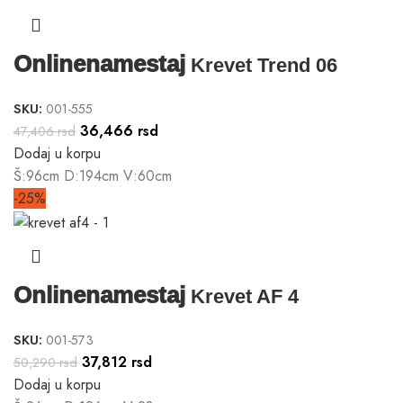
Onlinenamestaj
Krevet Trend 06
SKU:
001-555
36,466
rsd
47,406
rsd
Dodaj u korpu
Š:96cm D:194cm V:60cm
-25%
Onlinenamestaj
Krevet AF 4
SKU:
001-573
37,812
rsd
50,290
rsd
Dodaj u korpu