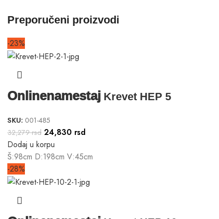
Preporučeni proizvodi
-23%
Onlinenamestaj
Krevet HEP 5
SKU:
001-485
24,830
rsd
32,279
rsd
Dodaj u korpu
Š:98cm D:198cm V:45cm
-28%