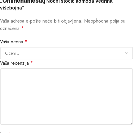
Onlinenamestaj
„
Noćni stočić komoda Vedrina
višebojna“
Vaša adresa e-pošte neće biti objavljena.
Neophodna polja su
označena
*
Vaša ocena
*
Vaša recenzija
*