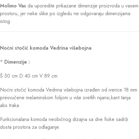
Molimo Vas
da uporedite prikazane dimenzije proizvoda u vasem
prostoru, jer neke slike po izgledu ne odgovaraju dimenzijama
istog.
Noćni stočić komoda Vedrina višebojna
*
Dimenzije :
Š:50 cm D:40 cm V:89 cm
Noćni stočić komoda Vedrina višebojna izrađen od iverice 18 mm
presvučene melaminskom folijom u više svetlih nijansi,kant tanja
abs traka.
Funkcionalana komoda neobičnog dizajna sa dve fioke sadrži
dosta prostora za odlaganje.