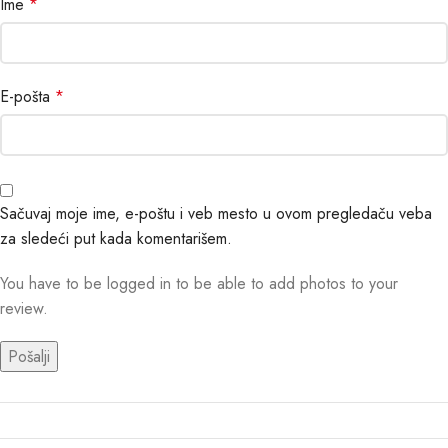
Ime
*
E-pošta
*
Sačuvaj moje ime, e-poštu i veb mesto u ovom pregledaču veba
za sledeći put kada komentarišem.
You have to be logged in to be able to add photos to your
review.