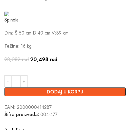
Dim: Š:50 cm D:40 cm V:89 cm
Težina:
16 kg
28,082
rsd
20,498
rsd
DODAJ U KORPU
EAN:
2000000414287
Šifra proizvoda:
004-477