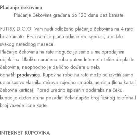
Plaćanje čekovima
Plaćanje čekovima građana do 120 dana bez kamate.
FUTRIX D.O.O Vam nudi odloženo plaćanje čekovima na 4 rate
bez kamate. Prva rata se plaća odmah po isporuci, a ostale
svakog narednog meseca.
Plaćanje čekovima na rate moguće je samo u maloprodajnim
objektima. Ukoliko naručenu robu putem Interneta želite da platite
čekovima, neophodno je da lično dođete u neku
odnaših
prodavnica
. Kupovina robe na rate može se izvršiti samo
uz prisustvo vlasnika čekova zajedno sa dokumentima (lična karta I
čekovna kartica). Pored uredno ispisanih podataka na čeku,
kupac je dužan da na pozadini čeka napiše broj fiksnog telefona I
broj važeće lične karte.
INTERNET KUPOVINA