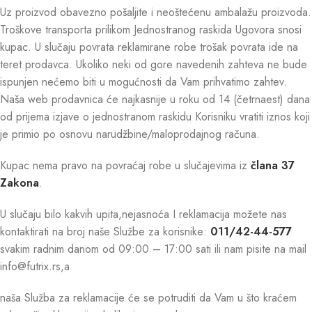
Uz proizvod obavezno pošaljite i neoštećenu ambalažu proizvoda.
Troškove transporta prilikom Jednostranog raskida Ugovora snosi
kupac. U slučaju povrata reklamirane robe trošak povrata ide na
teret prodavca. Ukoliko neki od gore navedenih zahteva ne bude
ispunjen nećemo biti u mogućnosti da Vam prihvatimo zahtev.
Naša web prodavnica će najkasnije u roku od 14 (četrnaest) dana
od prijema izjave o jednostranom raskidu Korisniku vratiti iznos koji
je primio po osnovu narudžbine/maloprodajnog računa.
Kupac nema pravo na povraćaj robe u slučajevima iz
člana 37
Zakona
.
U slučaju bilo kakvih upita,nejasnoća I reklamacija možete nas
kontaktirati na broj naše Službe za korisnike:
011/42-44-577
svakim radnim danom od 09:00 – 17:00 sati ili nam pisite na mail
info@futrix.rs,a
naša Služba za reklamacije će se potruditi da Vam u što kraćem