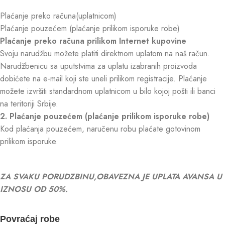
Plaćanje preko računa(uplatnicom)
Plaćanje pouzećem (plaćanje prilikom isporuke robe)
Plaćanje preko računa prilikom Internet kupovine
Svoju narudžbu možete platiti direktnom uplatom na naš račun.
Narudžbenicu sa uputstvima za uplatu izabranih proizvoda
dobićete na e-mail koji ste uneli prilikom registracije. Plaćanje
možete izvršiti standardnom uplatnicom u bilo kojoj pošti ili banci
na teritoriji Srbije.
2. Plaćanje pouzećem (plaćanje prilikom isporuke robe)
Kod plaćanja pouzećem, naručenu robu plaćate gotovinom
prilikom isporuke.
ZA SVAKU PORUDZBINU,OBAVEZNA JE UPLATA AVANSA U
IZNOSU OD 50%.
Povraćaj robe