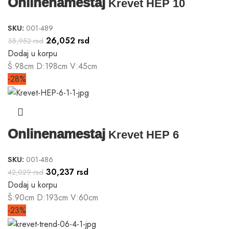
Onlinenamestaj
Krevet HEP 10
SKU:
001-489
26,052
rsd
35,952
rsd
Dodaj u korpu
Š:98cm D:198cm V:45cm
-28%
Onlinenamestaj
Krevet HEP 6
SKU:
001-486
30,237
rsd
42,029
rsd
Dodaj u korpu
Š:90cm D:193cm V:60cm
-23%