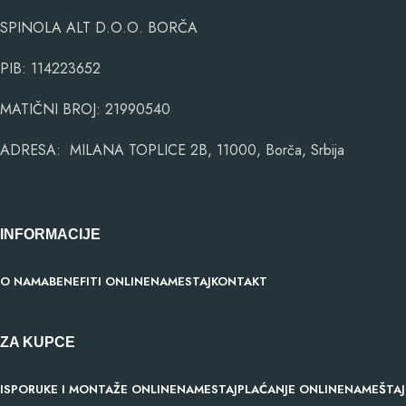
SPINOLA ALT D.O.O. BORČA
PIB: 114223652
MATIČNI BROJ: 21990540
ADRESA: MILANA TOPLICE 2B, 11000, Borča, Srbija
INFORMACIJE
O NAMA
BENEFITI ONLINENAMESTAJ
KONTAKT
ZA KUPCE
ISPORUKE I MONTAŽE ONLINENAMESTAJ
PLAĆANJE ONLINENAMEŠTAJ