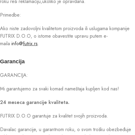
roku reši reklamaciju,ukoliko je opravdana.
Primedbe:
Ako niste zadovoljni kvalitetom proizvoda ili uslugama kompanije
FUTRIX D.O.O, o istome obavestite upravu putem e-
maila
info@
futrix.rs
.
Garancija
GARANCIJA:
Mi garantujemo za svaki komad nameštaja kupljen kod nas!
24 meseca garancije kvaliteta.
FUTRIX D.O.O garantuje za kvalitet svojih proizvoda.
Davalac garancije, u garantnom roku, o svom trošku obezbeđuje