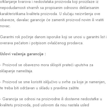
otklanjanje kvarova i nedostataka proizvoda koji proizilaze iz
nepodudarnosti stvarnih sa propisanim odnosno deklarisanim
karakteristikama kvaliteta proizvoda. U slučaju neizvršenja ove
obaveze, davalac garancije će zameniti proizvod novim ili vratiti
novac.
Garantni rok počinje danom isporuke koji se unosi u garantni list i
overava pečatom i potpisom ovlašćenog prodavca.
Uslovi važenja garancije :
- Proizvod se obavezno mora sklopiti prateći uputstva za
sklapanje nameštaja.
- Proizvod se sme koristiti isključivo u svrhe za koje je namenjen,
te treba biti održavan u skladu s pravilima zaštite.
- Garancija se odnosi na proizvodne ili dostavne nedostatke u
kvalitetu proizvoda, pod uslovom da nisu nastala usled