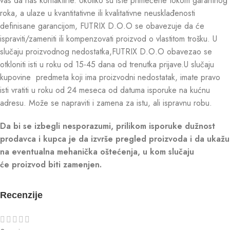
vas da nas kontaktirte. Ukoliko su iste primećene tokom garantnog
roka, a ulaze u kvantitativne ili kvalitativne neusklađenosti
definisane garancijom, FUTRIX D.O.O se obavezuje da će
ispraviti/zameniti ili kompenzovati proizvod o vlastitom trošku. U
slučaju proizvodnog nedostatka,FUTRIX D.O.O obavezao se
otkloniti isti u roku od 15-45 dana od trenutka prijave.U slučaju
kupovine predmeta koji ima proizvodni nedostatak, imate pravo
isti vratiti u roku od 24 meseca od datuma isporuke na kućnu
adresu. Može se napraviti i zamena za istu, ali ispravnu robu.
Da bi se izbegli nesporazumi, prilikom isporuke dužnost
prodavca i kupca je da izvrše pregled proizvoda i da ukažu
na eventualna mehanička oštećenja, u kom slučaju
će proizvod biti zamenjen.
Recenzije