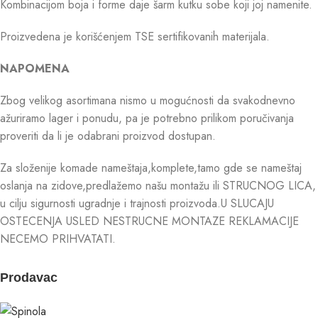
Kombinacijom boja i forme daje šarm kutku sobe koji joj namenite.
Proizvedena je korišćenjem TSE sertifikovanih materijala.
NAPOMENA
Zbog velikog asortimana nismo u mogućnosti da svakodnevno
ažuriramo lager i ponudu, pa je potrebno prilikom poručivanja
proveriti da li je odabrani proizvod dostupan.
Za složenije komade nameštaja,komplete,tamo gde se nameštaj
oslanja na zidove,predlažemo našu montažu ili STRUCNOG LICA,
u cilju sigurnosti ugradnje i trajnosti proizvoda.U SLUCAJU
OSTECENJA USLED NESTRUCNE MONTAZE REKLAMACIJE
NECEMO PRIHVATATI.
Prodavac