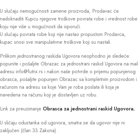
U slučaju nemogućnosti zamene proizvoda, Prodavac će
nadoknaditi Kupcu njegove troškove povrata robe i vrednost robe
koju nije više u mogućnosti da isporuči.
U slučaju povrata robe koji nije nastao propustom Prodavca,
kupac snosi sve manipulativne troškove koji su nastali.
Prilikom jednostranog raskida Ugovora neophodno je sledeće:
popunite i pošaljite Obrazac za jednostrani raskid Ugovora na mail
adresu info@futrix.rs i nakon naše potvrde o prijemu popunjenog
obrasca, pošaljite popunjen Obrazac sa kompletnim proizvodom i
računom na adresu sa koje Vam je roba poslata ili koja je
navedena na računu koji je dostavljen uz robu.
Link za preuzimanje
Obrasca za jednostrani raskid Ugovora.
U sličaju odustanka od ugovora, smatra se da ugovor nije ni
zaključen (član 33 Zakona).