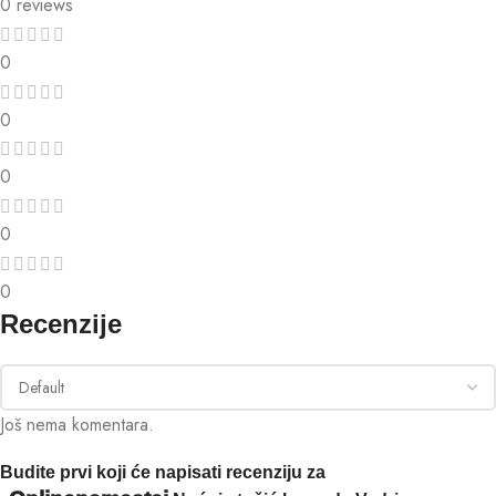
0 reviews
0
0
0
0
0
Recenzije
Još nema komentara.
Budite prvi koji će napisati recenziju za