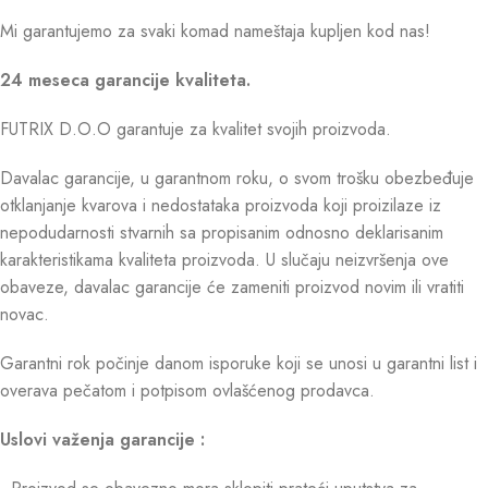
Mi garantujemo za svaki komad nameštaja kupljen kod nas!
24 meseca garancije kvaliteta.
FUTRIX D.O.O garantuje za kvalitet svojih proizvoda.
Davalac garancije, u garantnom roku, o svom trošku obezbeđuje
otklanjanje kvarova i nedostataka proizvoda koji proizilaze iz
nepodudarnosti stvarnih sa propisanim odnosno deklarisanim
karakteristikama kvaliteta proizvoda. U slučaju neizvršenja ove
obaveze, davalac garancije će zameniti proizvod novim ili vratiti
novac.
Garantni rok počinje danom isporuke koji se unosi u garantni list i
overava pečatom i potpisom ovlašćenog prodavca.
Uslovi važenja garancije :