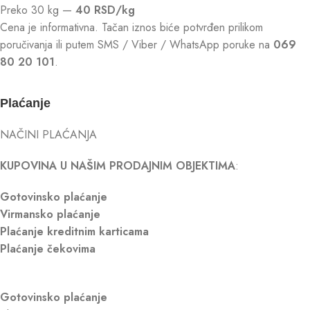
Preko 30 kg —
40 RSD/kg
Cena je informativna. Tačan iznos biće potvrđen prilikom
poručivanja ili putem SMS / Viber / WhatsApp poruke na
069
80 20 101
.
Plaćanje
NAČINI PLAĆANJA
KUPOVINA U NAŠIM PRODAJNIM OBJEKTIMA
:
Gotovinsko plaćanje
Virmansko plaćanje
Plaćanje kreditnim karticama
Plaćanje čekovima
Gotovinsko plaćanje