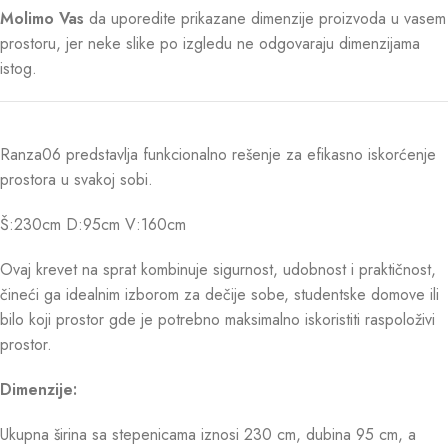
Molimo Vas
da uporedite prikazane dimenzije proizvoda u vasem
prostoru, jer neke slike po izgledu ne odgovaraju dimenzijama
istog.
Ranza06 predstavlja funkcionalno rešenje za efikasno iskorćenje
prostora u svakoj sobi.
Š:230cm D:95cm V:160cm
Ovaj krevet na sprat kombinuje sigurnost, udobnost i praktičnost,
čineći ga idealnim izborom za dečije sobe, studentske domove ili
bilo koji prostor gde je potrebno maksimalno iskoristiti raspoloživi
prostor.
Dimenzije:
Ukupna širina sa stepenicama iznosi 230 cm, dubina 95 cm, a