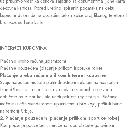
uz prisustvo vlasnika čekova zajedno sa dokumentima (lična karta I
čekovna kartica). Pored uredno ispisanih podataka na čeku,
kupac je dužan da na pozadini čeka napiše broj fiksnog telefona I
broj važeće lične karte.
INTERNET KUPOVINA
Plaćanje preko računa(uplatnicom)
Plaćanje pouzećem (plaćanje prilikom isporuke robe)
Plaćanje preko računa prilikom Internet kupovine
Svoju narudžbu možete platiti direktnom uplatom na naš račun.
Narudžbenicu sa uputstvima za uplatu izabranih proizvoda
dobićete na e-mail koji ste uneli prilikom registracije. Plaćanje
možete izvršiti standardnom uplatnicom u bilo kojoj pošti ili banci
na teritoriji Srbije.
2. Plaćanje pouzećem (plaćanje prilikom isporuke robe)
Kod plaćanja pouzećem, naručenu robu plaćate gotovinom