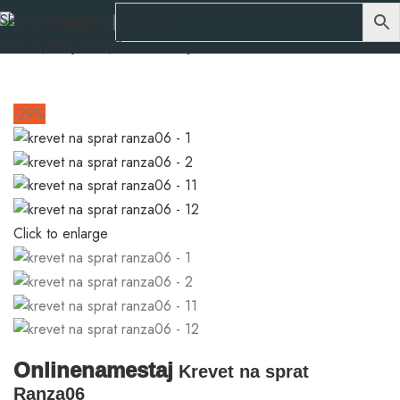
Skip to navigation
Skip to main content
Početna
Dečije sobe
Kreveti na sprat
-29%
Click to enlarge
Onlinenamestaj
Krevet na sprat
Ranza06