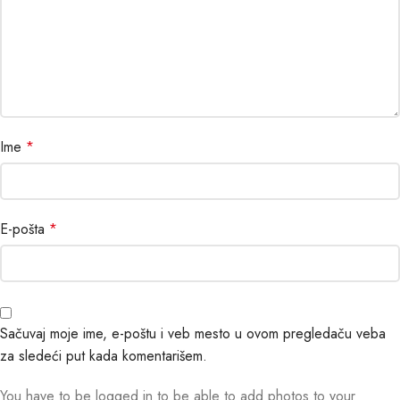
Ime
*
E-pošta
*
Sačuvaj moje ime, e-poštu i veb mesto u ovom pregledaču veba
za sledeći put kada komentarišem.
You have to be logged in to be able to add photos to your