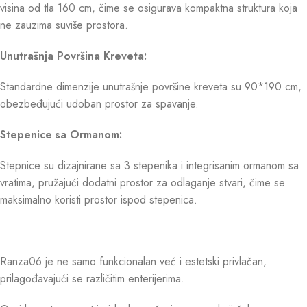
visina od tla 160 cm, čime se osigurava kompaktna struktura koja
ne zauzima suviše prostora.
Unutrašnja Površina Kreveta:
Standardne dimenzije unutrašnje površine kreveta su 90*190 cm,
obezbeđujući udoban prostor za spavanje.
Stepenice sa Ormanom:
Stepnice su dizajnirane sa 3 stepenika i integrisanim ormanom sa
vratima, pružajući dodatni prostor za odlaganje stvari, čime se
maksimalno koristi prostor ispod stepenica.
Ranza06 je ne samo funkcionalan već i estetski privlačan,
prilagođavajući se različitim enterijerima.