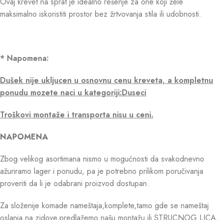
Ovaj krevet na sprat je idealno rešenje za one koji žele
maksimalno iskoristiti prostor bez žrtvovanja stila ili udobnosti.
* Napomena:
Dušek nije ukljucen u osnovnu cenu kreveta, a kompletnu
ponudu mozete naci u kategoriji:Duseci
Troškovi montaže i transporta nisu u ceni.
NAPOMENA
Zbog velikog asortimana nismo u mogućnosti da svakodnevno
ažuriramo lager i ponudu, pa je potrebno prilikom poručivanja
proveriti da li je odabrani proizvod dostupan.
Za složenije komade nameštaja,komplete,tamo gde se nameštaj
oslanja na zidove,predlažemo našu montažu ili STRUCNOG LICA,