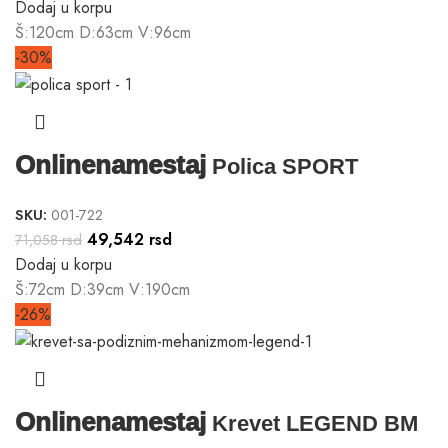
Dodaj u korpu
Š:120cm D:63cm V:96cm
-30%
Onlinenamestaj
Polica SPORT
SKU:
001-722
49,542
rsd
71,058
rsd
Dodaj u korpu
Š:72cm D:39cm V:190cm
-26%
Onlinenamestaj
Krevet LEGEND BM