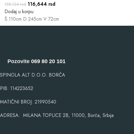
116,644
rsd
158,124
rsd
Dodaj u korpu
Š:110cm D:245cm V:72cm
Pozovite
069 80 20 101
SPINOLA ALT D.O.O. BORČA
PIB: 114223652
MATIČNI BROJ: 21990540
ADRESA: MILANA TOPLICE 2B, 11000, Borča, Srbija