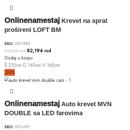
Onlinenamestaj
Krevet na sprat
prošireni LOFT BM
SKU:
001-985
82,194
rsd
114,250
rsd
Dodaj u korpu
Š:210cm D:140cm V:165cm
-26%
Onlinenamestaj
Auto krevet MVN
DOUBLE sa LED farovima
SKU:
001-691