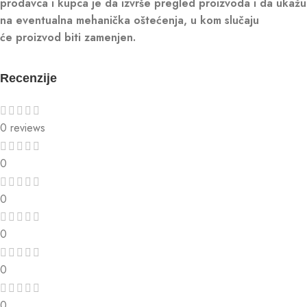
prodavca i kupca je da izvrše pregled proizvoda i da ukažu
na eventualna mehanička oštećenja, u kom slučaju
će proizvod biti zamenjen.
Recenzije
0 reviews
0
0
0
0
0