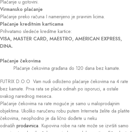
Plaćanje u gotovini.
Virmansko plaćanje
Plaćanje preko računa I namenjeno je pravnim licima.
Plaćanje kreditnim karticama
Prihvatamo sledeće kreditne kartice:
VISA, MASTER CARD, MAESTRO, AMERICAN EXPRESS,
DINA.
Plaćanje čekovima
Plaćanje čekovima građana do 120 dana bez kamate.
FUTRIX D.O.O Vam nudi odloženo plaćanje čekovima na 4 rate
bez kamate. Prva rata se plaća odmah po isporuci, a ostale
svakog narednog meseca.
Plaćanje čekovima na rate moguće je samo u maloprodajnim
objektima. Ukoliko naručenu robu putem Interneta želite da platite
čekovima, neophodno je da lično dođete u neku
odnaših
prodavnica
. Kupovina robe na rate može se izvršiti samo