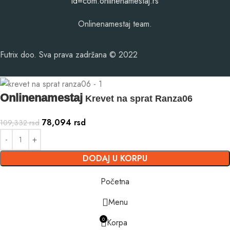
id=com.onlinenamestaj.rs
Onlinenamestaj team.
Futrix doo. Sva prava zadržana © 2022
Onlinenamestaj
Krevet na sprat Ranza06
78,094
rsd
109,332
rsd
DODAJ U KORPU
Početna
Menu
0
Korpa