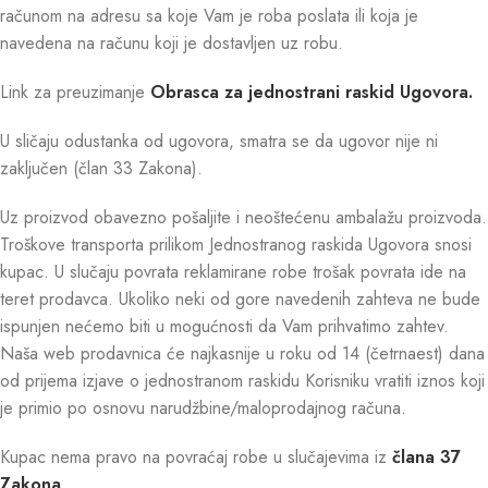
računom na adresu sa koje Vam je roba poslata ili koja je
navedena na računu koji je dostavljen uz robu.
Link za preuzimanje
Obrasca za jednostrani raskid Ugovora.
U sličaju odustanka od ugovora, smatra se da ugovor nije ni
zaključen (član 33 Zakona).
Uz proizvod obavezno pošaljite i neoštećenu ambalažu proizvoda.
Troškove transporta prilikom Jednostranog raskida Ugovora snosi
kupac. U slučaju povrata reklamirane robe trošak povrata ide na
teret prodavca. Ukoliko neki od gore navedenih zahteva ne bude
ispunjen nećemo biti u mogućnosti da Vam prihvatimo zahtev.
Naša web prodavnica će najkasnije u roku od 14 (četrnaest) dana
od prijema izjave o jednostranom raskidu Korisniku vratiti iznos koji
je primio po osnovu narudžbine/maloprodajnog računa.
Kupac nema pravo na povraćaj robe u slučajevima iz
člana 37
Zakona
.