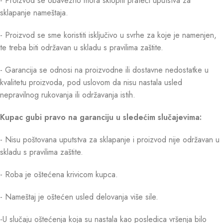
- Proizvod se obavezno mora sklopiti prateći uputstva za
sklapanje nameštaja.
- Proizvod se sme koristiti isključivo u svrhe za koje je namenjen,
te treba biti održavan u skladu s pravilima zaštite.
- Garancija se odnosi na proizvodne ili dostavne nedostatke u
kvalitetu proizvoda, pod uslovom da nisu nastala usled
nepravilnog rukovanja ili održavanja istih.
Kupac gubi pravo na garanciju u sledećim slučajevima:
- Nisu poštovana uputstva za sklapanje i proizvod nije održavan u
skladu s pravilima zaštite.
- Roba je oštećena krivicom kupca.
- Nameštaj je oštećen usled delovanja više sile.
-U slučaju oštećenja koja su nastala kao posledica vršenja bilo