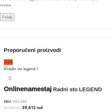
review.
Preporučeni proizvodi
-24%
Onlinenamestaj
Radni sto LEGEND
SKU:
002-260
39,612
rsd
52,288
rsd