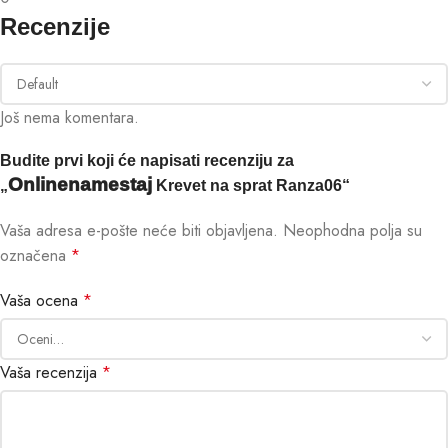
Recenzije
Još nema komentara.
Budite prvi koji će napisati recenziju za
Onlinenamestaj
„
Krevet na sprat Ranza06“
Vaša adresa e-pošte neće biti objavljena.
Neophodna polja su
označena
*
Vaša ocena
*
Vaša recenzija
*