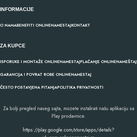
INFORMACIJE
O NAMA
BENEFITI ONLINENAMESTAJ
KONTAKT
ZA KUPCE
ISPORUKE I MONTAŽE ONLINENAMESTAJ
PLAĆANJE ONLINENAMEŠTAJ
GARANCIJA I POVRAT ROBE ONLINENAMESTAJ
ČESTO POSTAVJENA PITANJA
POLITIKA PRIVATNOSTI
Za bolji pregled naseg sajta, mozete instalirati našu aplikaciju sa
Play prodavnice.
​https://play.google.com/store/apps/details?