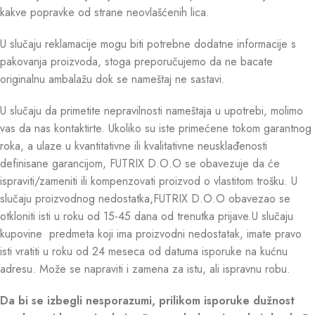
kakve popravke od strane neovlašćenih lica.
U slučaju reklamacije mogu biti potrebne dodatne informacije s
pakovanja proizvoda, stoga preporučujemo da ne bacate
originalnu ambalažu dok se nameštaj ne sastavi.
U slučaju da primetite nepravilnosti nameštaja u upotrebi, molimo
vas da nas kontaktirte. Ukoliko su iste primećene tokom garantnog
roka, a ulaze u kvantitativne ili kvalitativne neusklađenosti
definisane garancijom, FUTRIX D.O.O se obavezuje da će
ispraviti/zameniti ili kompenzovati proizvod o vlastitom trošku. U
slučaju proizvodnog nedostatka,FUTRIX D.O.O obavezao se
otkloniti isti u roku od 15-45 dana od trenutka prijave.U slučaju
kupovine predmeta koji ima proizvodni nedostatak, imate pravo
isti vratiti u roku od 24 meseca od datuma isporuke na kućnu
adresu. Može se napraviti i zamena za istu, ali ispravnu robu.
Da bi se izbegli nesporazumi, prilikom isporuke dužnost