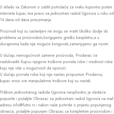
U skladu sa Zakonom o zaštiti potrošača za svaku kupovinu putem
interneta kupac ima pravo na jednostrani raskid Ugovora u roku od
14 dana od dana preuzimanja.
Proizvodi koji su sastavljeni ne mogu se vratiti.Ukoliko dodje do
problema sa proizvodom,korigujemo grešku besplatno,a u
slucajevima kada nije moguće korigovati,zamenjujemo ga novim.
U slučaju nemogućnosti zamene proizvoda, Prodavac će
nadoknaditi Kupcu njegove troškove povrata robe i vrednost robe
koju nije više u mogućnosti da isporuči.
U slučaju povrata robe koji nije nastao propustom Prodavca,
kupac snosi sve manipulativne troškove koji su nastali.
Prilikom jednostranog raskida Ugovora neophodno je sledeće:
popunite i pošaljite Obrazac za jednostrani raskid Ugovora na mail
adresu info@futrix.rs i nakon naše potvrde o prijemu popunjenog
obrasca, pošaljite popunjen Obrazac sa kompletnim proizvodom i