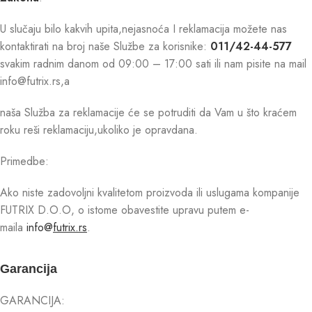
U slučaju bilo kakvih upita,nejasnoća I reklamacija možete nas
kontaktirati na broj naše Službe za korisnike:
011/42-44-577
svakim radnim danom od 09:00 – 17:00 sati ili nam pisite na mail
info@futrix.rs,a
naša Služba za reklamacije će se potruditi da Vam u što kraćem
roku reši reklamaciju,ukoliko je opravdana.
Primedbe:
Ako niste zadovoljni kvalitetom proizvoda ili uslugama kompanije
FUTRIX D.O.O, o istome obavestite upravu putem e-
maila
info@
futrix.rs
.
Garancija
GARANCIJA: