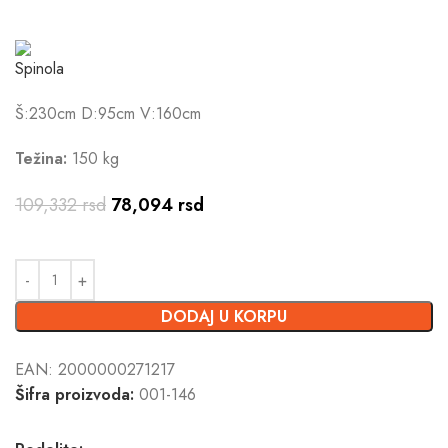
Š:230cm D:95cm V:160cm
Težina:
150 kg
109,332
rsd
78,094
rsd
DODAJ U KORPU
EAN:
2000000271217
Šifra proizvoda:
001-146