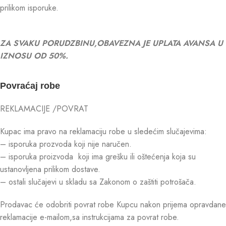
prilikom isporuke.
ZA SVAKU PORUDZBINU,OBAVEZNA JE UPLATA AVANSA U
IZNOSU OD 50%.
Povraćaj robe
REKLAMACIJE /POVRAT
Kupac ima pravo na reklamaciju robe u sledećim slučajevima:
– isporuka prozvoda koji nije naručen.
– isporuka proizvoda koji ima grešku ili oštećenja koja su
ustanovljena prilikom dostave.
– ostali slučajevi u skladu sa Zakonom o zaštiti potrošača.
Prodavac će odobriti povrat robe Kupcu nakon prijema opravdane
reklamacije e-mailom,sa instrukcijama za povrat robe.