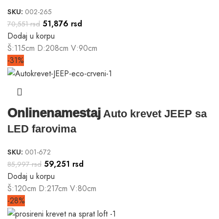
SKU:
002-265
51,876
rsd
70,551
rsd
Dodaj u korpu
Š:115cm D:208cm V:90cm
-31%
Onlinenamestaj
Auto krevet JEEP sa
LED farovima
SKU:
001-672
59,251
rsd
85,997
rsd
Dodaj u korpu
Š:120cm D:217cm V:80cm
-28%