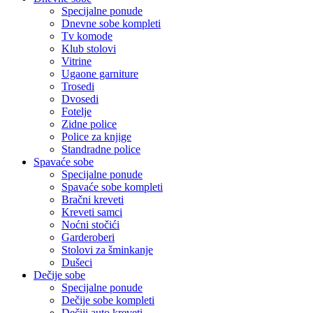
Specijalne ponude
Dnevne sobe kompleti
Tv komode
Klub stolovi
Vitrine
Ugaone garniture
Trosedi
Dvosedi
Fotelje
Zidne police
Police za knjige
Standradne police
Spavaće sobe
Specijalne ponude
Spavaće sobe kompleti
Bračni kreveti
Kreveti samci
Noćni stočići
Garderoberi
Stolovi za šminkanje
Dušeci
Dečije sobe
Specijalne ponude
Dečije sobe kompleti
Dečiji auto kreveti