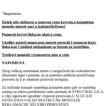
*Napomena:
Dušek nije ukljucen u osnovnu cenu kreveta,a kompletnu
ponudu mozete naci u kategoriji:Duseci
Pomocni krevet-fioka,ne ulazi u cenu.
Ukoliko postoji mogucnost mozete poruciti I pomocni lezaj-
fioku,kao I podizni mehanizam sa boxom za posteljinu.
Troškovi montaže i transporta nisu u ceni.
NAPOMENA
Zbog velikog asortimana nismo u mogućnosti da svakodnevno
ažuriramo lager i ponudu, pa je potrebno prilikom poručivanja
proveriti da li je odabrani proizvod dostupan.
Za složenije komade nameštaja,komplete,tamo gde se nameštaj
oslanja na zidove,predlažemo našu montažu ili STRUCNOG LICA,
u cilju sigurnosti ugradnje i trajnosti proizvoda.U SLUCAJU
OSTECENJA USLED NESTRUCNE MONTAZE
REKLAMACIJE NECEMO PRIHVATATI.