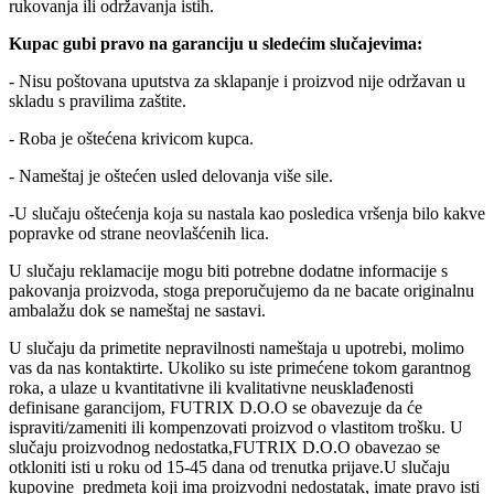
rukovanja ili održavanja istih.
Kupac gubi pravo na garanciju u sledećim slučajevima:
- Nisu poštovana uputstva za sklapanje i proizvod nije održavan u
skladu s pravilima zaštite.
- Roba je oštećena krivicom kupca.
- Nameštaj je oštećen usled delovanja više sile.
-U slučaju oštećenja koja su nastala kao posledica vršenja bilo kakve
popravke od strane neovlašćenih lica.
U slučaju reklamacije mogu biti potrebne dodatne informacije s
pakovanja proizvoda, stoga preporučujemo da ne bacate originalnu
ambalažu dok se nameštaj ne sastavi.
U slučaju da primetite nepravilnosti nameštaja u upotrebi, molimo
vas da nas kontaktirte. Ukoliko su iste primećene tokom garantnog
roka, a ulaze u kvantitativne ili kvalitativne neusklađenosti
definisane garancijom, FUTRIX D.O.O se obavezuje da će
ispraviti/zameniti ili kompenzovati proizvod o vlastitom trošku. U
slučaju proizvodnog nedostatka,FUTRIX D.O.O obavezao se
otkloniti isti u roku od 15-45 dana od trenutka prijave.U slučaju
kupovine predmeta koji ima proizvodni nedostatak, imate pravo isti