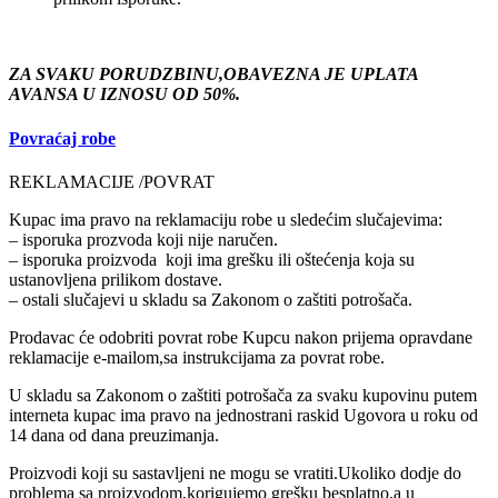
ZA SVAKU PORUDZBINU,OBAVEZNA JE UPLATA
AVANSA U IZNOSU OD 50%.
Povraćaj robe
REKLAMACIJE /POVRAT
Kupac ima pravo na reklamaciju robe u sledećim slučajevima:
– isporuka prozvoda koji nije naručen.
– isporuka proizvoda koji ima grešku ili oštećenja koja su
ustanovljena prilikom dostave.
– ostali slučajevi u skladu sa Zakonom o zaštiti potrošača.
Prodavac će odobriti povrat robe Kupcu nakon prijema opravdane
reklamacije e-mailom,sa instrukcijama za povrat robe.
U skladu sa Zakonom o zaštiti potrošača za svaku kupovinu putem
interneta kupac ima pravo na jednostrani raskid Ugovora u roku od
14 dana od dana preuzimanja.
Proizvodi koji su sastavljeni ne mogu se vratiti.Ukoliko dodje do
problema sa proizvodom,korigujemo grešku besplatno,a u