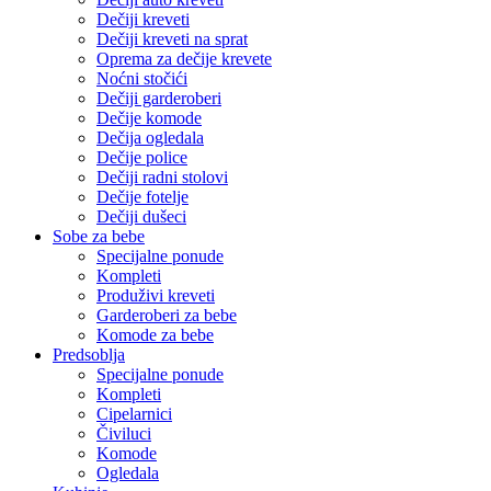
Dečiji kreveti
Dečiji kreveti na sprat
Oprema za dečije krevete
Noćni stočići
Dečiji garderoberi
Dečije komode
Dečija ogledala
Dečije police
Dečiji radni stolovi
Dečije fotelje
Dečiji dušeci
Sobe za bebe
Specijalne ponude
Kompleti
Produživi kreveti
Garderoberi za bebe
Komode za bebe
Predsoblja
Specijalne ponude
Kompleti
Cipelarnici
Čiviluci
Komode
Ogledala