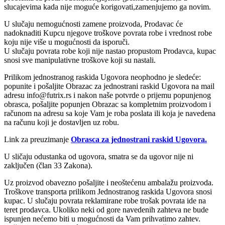
slucajevima kada nije moguće korigovati,zamenjujemo ga novim.
U slučaju nemogućnosti zamene proizvoda, Prodavac će
nadoknaditi Kupcu njegove troškove povrata robe i vrednost robe
koju nije više u mogućnosti da isporuči.
U slučaju povrata robe koji nije nastao propustom Prodavca, kupac
snosi sve manipulativne troškove koji su nastali.
Prilikom jednostranog raskida Ugovora neophodno je sledeće:
popunite i pošaljite Obrazac za jednostrani raskid Ugovora na mail
adresu info@futrix.rs i nakon naše potvrde o prijemu popunjenog
obrasca, pošaljite popunjen Obrazac sa kompletnim proizvodom i
računom na adresu sa koje Vam je roba poslata ili koja je navedena
na računu koji je dostavljen uz robu.
Link za preuzimanje
Obrasca za jednostrani raskid Ugovora.
U sličaju odustanka od ugovora, smatra se da ugovor nije ni
zaključen (član 33 Zakona).
Uz proizvod obavezno pošaljite i neoštećenu ambalažu proizvoda.
Troškove transporta prilikom Jednostranog raskida Ugovora snosi
kupac. U slučaju povrata reklamirane robe trošak povrata ide na
teret prodavca. Ukoliko neki od gore navedenih zahteva ne bude
ispunjen nećemo biti u mogućnosti da Vam prihvatimo zahtev.