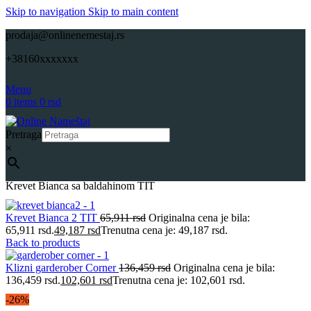
Skip to navigation
Skip to main content
prodaja@onlinenemestaj.rs
+38160xxxxxxx
Menu
0
items
0
rsd
Pretraga
×
Početna
Spavaće sobe
Kreveti samci-Spavaće sobe
Onlinenamestaj
Krevet Bianca sa baldahinom TIT
Krevet Bianca 2 TIT
65,911
rsd
Originalna cena je bila:
65,911 rsd.
49,187
rsd
Trenutna cena je: 49,187 rsd.
Back to products
Klizni garderober Corner
136,459
rsd
Originalna cena je bila:
136,459 rsd.
102,601
rsd
Trenutna cena je: 102,601 rsd.
-26%