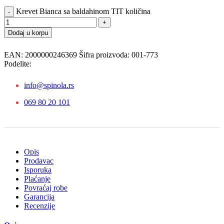
Krevet Bianca sa baldahinom TIT količina
Dodaj u korpu
EAN:
2000000246369
Šifra proizvoda:
001-773
Podelite:
info@spinola.rs
069 80 20 101
Opis
Prodavac
Isporuka
Plaćanje
Povraćaj robe
Garancija
Recenzije