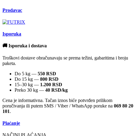
Prodavac
Isporuka
🚚 Isporuka i dostava
Troškovi dostave obračunavaju se prema težini, gabaritima i broju
paketa.
Do 5 kg —
550 RSD
Do 15 kg —
800 RSD
15–30 kg —
1.200 RSD
Preko 30 kg —
40 RSD/kg
Cena je informativna. Tačan iznos biće potvrđen prilikom
poručivanja ili putem SMS / Viber / WhatsApp poruke na
069 80 20
101
.
Plaćanje
NAČINI PLAĆANJA