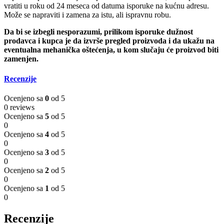
vratiti u roku od 24 meseca od datuma isporuke na kućnu adresu.
Može se napraviti i zamena za istu, ali ispravnu robu.
Da bi se izbegli nesporazumi, prilikom isporuke dužnost
prodavca i kupca je da izvrše pregled proizvoda i da ukažu na
eventualna mehanička oštećenja, u kom slučaju će proizvod biti
zamenjen.
Recenzije
Ocenjeno sa
0
od 5
0 reviews
Ocenjeno sa
5
od 5
0
Ocenjeno sa
4
od 5
0
Ocenjeno sa
3
od 5
0
Ocenjeno sa
2
od 5
0
Ocenjeno sa
1
od 5
0
Recenzije