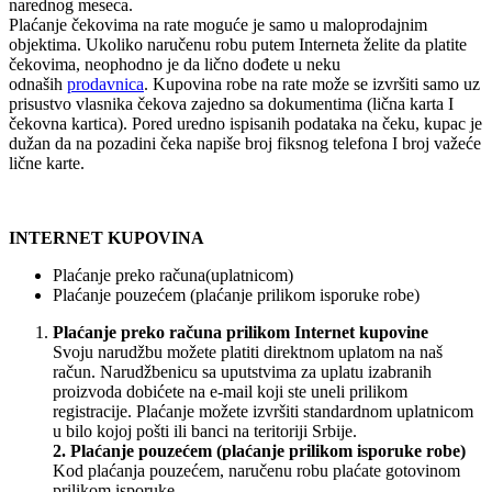
narednog meseca.
Plaćanje čekovima na rate moguće je samo u maloprodajnim
objektima. Ukoliko naručenu robu putem Interneta želite da platite
čekovima, neophodno je da lično dođete u neku
odnaših
prodavnica
. Kupovina robe na rate može se izvršiti samo uz
prisustvo vlasnika čekova zajedno sa dokumentima (lična karta I
čekovna kartica). Pored uredno ispisanih podataka na čeku, kupac je
dužan da na pozadini čeka napiše broj fiksnog telefona I broj važeće
lične karte.
INTERNET KUPOVINA
Plaćanje preko računa(uplatnicom)
Plaćanje pouzećem (plaćanje prilikom isporuke robe)
Plaćanje preko računa prilikom Internet kupovine
Svoju narudžbu možete platiti direktnom uplatom na naš
račun. Narudžbenicu sa uputstvima za uplatu izabranih
proizvoda dobićete na e-mail koji ste uneli prilikom
registracije. Plaćanje možete izvršiti standardnom uplatnicom
u bilo kojoj pošti ili banci na teritoriji Srbije.
2. Plaćanje pouzećem (plaćanje prilikom isporuke robe)
Kod plaćanja pouzećem, naručenu robu plaćate gotovinom
prilikom isporuke.