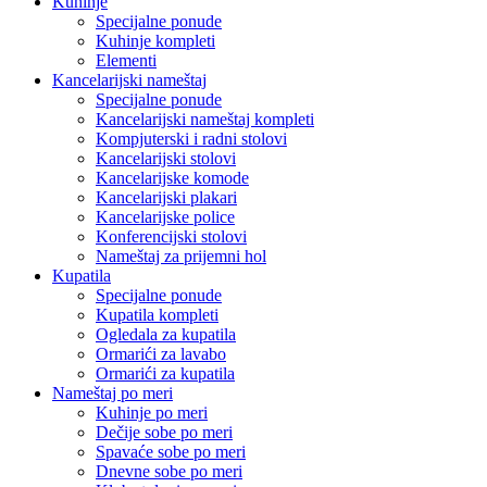
Kuhinje
Specijalne ponude
Kuhinje kompleti
Elementi
Kancelarijski nameštaj
Specijalne ponude
Kancelarijski nameštaj kompleti
Kompjuterski i radni stolovi
Kancelarijski stolovi
Kancelarijske komode
Kancelarijski plakari
Kancelarijske police
Konferencijski stolovi
Nameštaj za prijemni hol
Kupatila
Specijalne ponude
Kupatila kompleti
Ogledala za kupatila
Ormarići za lavabo
Ormarići za kupatila
Nameštaj po meri
Kuhinje po meri
Dečije sobe po meri
Spavaće sobe po meri
Dnevne sobe po meri