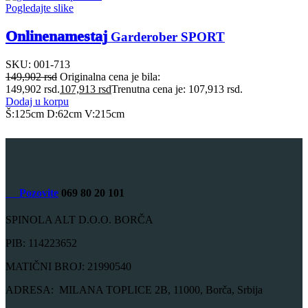
Pogledajte slike
Onlinenamestaj
Garderober SPORT
SKU:
001-713
149,902
rsd
Originalna cena je bila:
149,902 rsd.
107,913
rsd
Trenutna cena je: 107,913 rsd.
Dodaj u korpu
Š:125cm D:62cm V:215cm
Pozovite
069 80 20 101
SPINOLA ALT D.O.O. BORČA
PIB: 114223652
MATIČNI BROJ: 21990540
ADRESA: MILANA TOPLICE 2B, 11000, Borča, Srbija