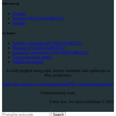
Informacije
O nama
Benefiti ONLINENAMESTAJ
Kontakt
Za kupce
Isporuke i montaže ONLINENAMESTAJ
Plaćanje ONLINENAMEŠTAJ
Garancija i povrat robe ONLINENAMESTAJ
Često postavjena pitanja
Politika privatnosti
Za bolji pregled naseg sajta, mozete instalirati našu aplikaciju sa
Play prodavnice.
​https://play.google.com/store/apps/details?id=com.onlinenamestaj.rs
Onlinenamestaj team.
Futrix doo. Sva prava zadržana © 2022
Search