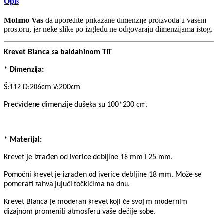
Opis
Molimo Vas
da uporedite prikazane dimenzije proizvoda u vasem
prostoru, jer neke slike po izgledu ne odgovaraju dimenzijama istog.
Krevet Bianca sa baldahinom TIT
* Dimenzija:
Š:112 D:206cm V:200cm
Predviđene dimenzije dušeka su 100*200 cm.
* Materijal:
Krevet je izrađen od iverice debljine 18 mm I 25 mm.
Pomoćni krevet je izrađen od iverice debljine 18 mm. Može se
pomerati zahvaljujući točkićima na dnu.
Krevet Bianca je moderan krevet koji će svojim modernim
dizajnom promeniti atmosferu vaše dečije sobe.