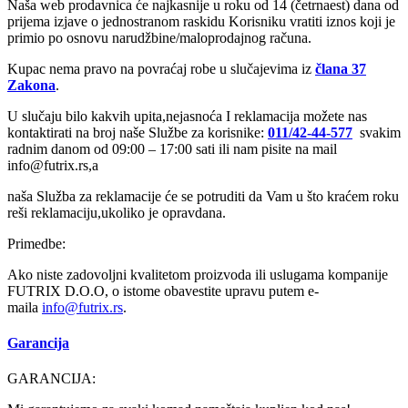
Naša web prodavnica će najkasnije u roku od 14 (četrnaest) dana od
prijema izjave o jednostranom raskidu Korisniku vratiti iznos koji je
primio po osnovu narudžbine/maloprodajnog računa.
Kupac nema pravo na povraćaj robe u slučajevima iz
člana 37
Zakona
.
U slučaju bilo kakvih upita,nejasnoća I reklamacija možete nas
kontaktirati na broj naše Službe za korisnike:
011/42-44-577
svakim
radnim danom od 09:00 – 17:00 sati ili nam pisite na mail
info@futrix.rs,a
naša Služba za reklamacije će se potruditi da Vam u što kraćem roku
reši reklamaciju,ukoliko je opravdana.
Primedbe:
Ako niste zadovoljni kvalitetom proizvoda ili uslugama kompanije
FUTRIX D.O.O, o istome obavestite upravu putem e-
maila
info@
futrix.rs
.
Garancija
GARANCIJA: