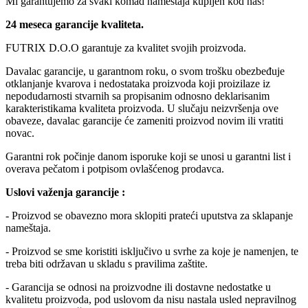
Mi garantujemo za svaki komad nameštaja kupljen kod nas!
24 meseca garancije kvaliteta.
FUTRIX D.O.O garantuje za kvalitet svojih proizvoda.
Davalac garancije, u garantnom roku, o svom trošku obezbeđuje
otklanjanje kvarova i nedostataka proizvoda koji proizilaze iz
nepodudarnosti stvarnih sa propisanim odnosno deklarisanim
karakteristikama kvaliteta proizvoda. U slučaju neizvršenja ove
obaveze, davalac garancije će zameniti proizvod novim ili vratiti
novac.
Garantni rok počinje danom isporuke koji se unosi u garantni list i
overava pečatom i potpisom ovlašćenog prodavca.
Uslovi važenja garancije :
- Proizvod se obavezno mora sklopiti prateći uputstva za sklapanje
nameštaja.
- Proizvod se sme koristiti isključivo u svrhe za koje je namenjen, te
treba biti održavan u skladu s pravilima zaštite.
- Garancija se odnosi na proizvodne ili dostavne nedostatke u
kvalitetu proizvoda, pod uslovom da nisu nastala usled nepravilnog