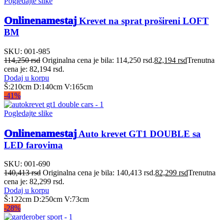
Pogledajte slike
Onlinenamestaj
Krevet na sprat prošireni LOFT
BM
SKU:
001-985
114,250
rsd
Originalna cena je bila: 114,250 rsd.
82,194
rsd
Trenutna
cena je: 82,194 rsd.
Dodaj u korpu
Š:210cm D:140cm V:165cm
-41%
Pogledajte slike
Onlinenamestaj
Auto krevet GT1 DOUBLE sa
LED farovima
SKU:
001-690
140,413
rsd
Originalna cena je bila: 140,413 rsd.
82,299
rsd
Trenutna
cena je: 82,299 rsd.
Dodaj u korpu
Š:122cm D:250cm V:73cm
-28%