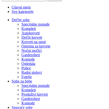
Glavni meni
Sve kategorije
Dečije sobe
Specijalne ponude
Kompleti
Autokreveti
Dečiji kreveti
Kreveti na sprat
Oprema za krevete
Noćni stočići
Garderoberi
Komode
Ogledala
Police
Radni stolovi
Fotelje
Sobe za bebe
Specijalne ponude
Kompleti
Produživi kreveti
Garderoberi
Komode
Spavaće sobe