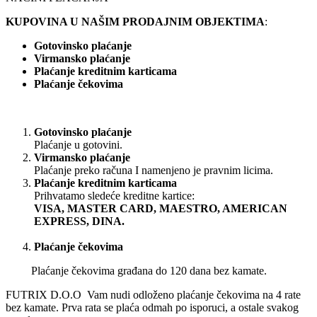
KUPOVINA U NAŠIM PRODAJNIM OBJEKTIMA
:
Gotovinsko plaćanje
Virmansko plaćanje
Plaćanje kreditnim karticama
Plaćanje čekovima
Gotovinsko plaćanje
Plaćanje u gotovini.
Virmansko plaćanje
Plaćanje preko računa I namenjeno je pravnim licima.
Plaćanje kreditnim karticama
Prihvatamo sledeće kreditne kartice:
VISA, MASTER CARD, MAESTRO, AMERICAN
EXPRESS, DINA.
Plaćanje čekovima
Plaćanje čekovima građana do 120 dana bez kamate.
FUTRIX D.O.O Vam nudi odloženo plaćanje čekovima na 4 rate
bez kamate. Prva rata se plaća odmah po isporuci, a ostale svakog