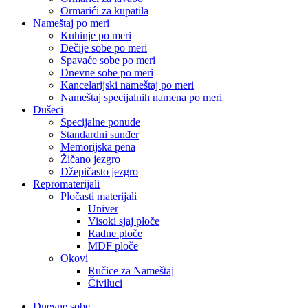
Ormarići za kupatila
Nameštaj po meri
Kuhinje po meri
Dečije sobe po meri
Spavaće sobe po meri
Dnevne sobe po meri
Kancelarijski nameštaj po meri
Nameštaj specijalnih namena po meri
Dušeci
Specijalne ponude
Standardni sunđer
Memorijska pena
Žičano jezgro
Džepičasto jezgro
Repromaterijali
Pločasti materijali
Univer
Visoki sjaj ploče
Radne ploče
MDF ploče
Okovi
Ručice za Nameštaj
Čiviluci
Dnevne sobe