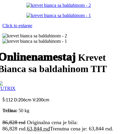
Click to enlarge
Onlinenamestaj
Krevet
Bianca sa baldahinom TIT
Š:112 D:206cm V:200cm
Težina:
50 kg
86,828
rsd
Originalna cena je bila:
86,828 rsd.
63,844
rsd
Trenutna cena je: 63,844 rsd.