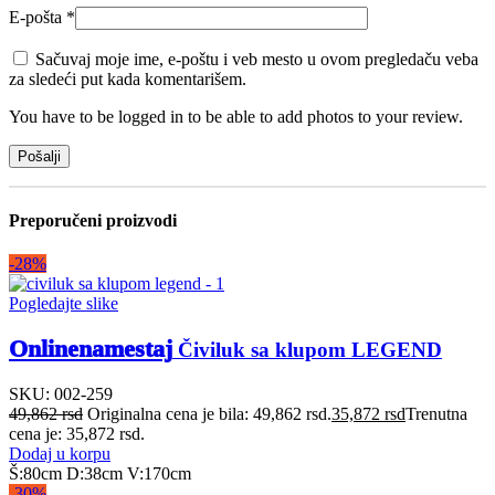
E-pošta
*
Sačuvaj moje ime, e-poštu i veb mesto u ovom pregledaču veba
za sledeći put kada komentarišem.
You have to be logged in to be able to add photos to your review.
Preporučeni proizvodi
-28%
Pogledajte slike
Onlinenamestaj
Čiviluk sa klupom LEGEND
SKU:
002-259
49,862
rsd
Originalna cena je bila: 49,862 rsd.
35,872
rsd
Trenutna
cena je: 35,872 rsd.
Dodaj u korpu
Š:80cm D:38cm V:170cm
-30%