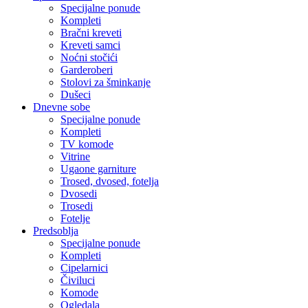
Specijalne ponude
Kompleti
Bračni kreveti
Kreveti samci
Noćni stočići
Garderoberi
Stolovi za šminkanje
Dušeci
Dnevne sobe
Specijalne ponude
Kompleti
TV komode
Vitrine
Ugaone garniture
Trosed, dvosed, fotelja
Dvosedi
Trosedi
Fotelje
Predsoblja
Specijalne ponude
Kompleti
Cipelarnici
Čiviluci
Komode
Ogledala