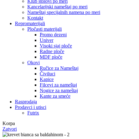
Klub stolovi po meri
Kancelarijski nameštaj po meri
Nameštaj specijalnih namena po meri
Kontakt
Repromaterijali
Pločasti materijali
Promo dezeni
Univer
Visoki sjaj ploče
Radne ploče
MDF ploče
Okovi
Ručice za Nameštaj
Čiviluci
Kapice
Filcevi za nameštaj
Nogice za nameštaj
Kante za smeće
Rasprodaja
Prodavci i utisci
Futrix
Korpa
Zatvori