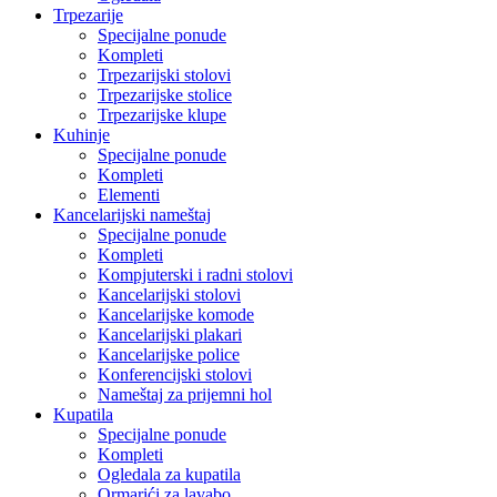
Trpezarije
Specijalne ponude
Kompleti
Trpezarijski stolovi
Trpezarijske stolice
Trpezarijske klupe
Kuhinje
Specijalne ponude
Kompleti
Elementi
Kancelarijski nameštaj
Specijalne ponude
Kompleti
Kompjuterski i radni stolovi
Kancelarijski stolovi
Kancelarijske komode
Kancelarijski plakari
Kancelarijske police
Konferencijski stolovi
Nameštaj za prijemni hol
Kupatila
Specijalne ponude
Kompleti
Ogledala za kupatila
Ormarići za lavabo