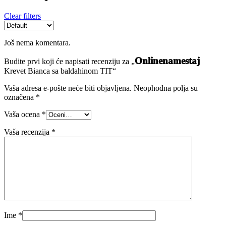
Clear filters
Još nema komentara.
Onlinenamestaj
Budite prvi koji će napisati recenziju za „
Krevet Bianca sa baldahinom TIT“
Vaša adresa e-pošte neće biti objavljena.
Neophodna polja su
označena
*
Vaša ocena
*
Vaša recenzija
*
Ime
*