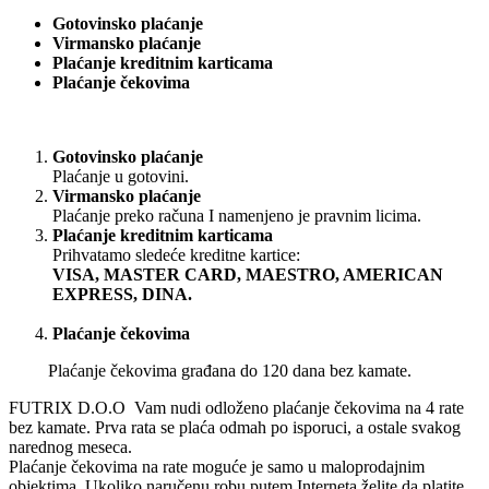
Gotovinsko plaćanje
Virmansko plaćanje
Plaćanje kreditnim karticama
Plaćanje čekovima
Gotovinsko plaćanje
Plaćanje u gotovini.
Virmansko plaćanje
Plaćanje preko računa I namenjeno je pravnim licima.
Plaćanje kreditnim karticama
Prihvatamo sledeće kreditne kartice:
VISA, MASTER CARD, MAESTRO, AMERICAN
EXPRESS, DINA.
Plaćanje čekovima
Plaćanje čekovima građana do 120 dana bez kamate.
FUTRIX D.O.O Vam nudi odloženo plaćanje čekovima na 4 rate
bez kamate. Prva rata se plaća odmah po isporuci, a ostale svakog
narednog meseca.
Plaćanje čekovima na rate moguće je samo u maloprodajnim
objektima. Ukoliko naručenu robu putem Interneta želite da platite