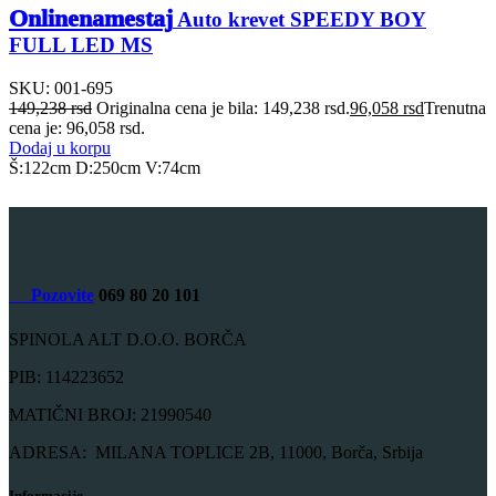
Onlinenamestaj
Auto krevet SPEEDY BOY
FULL LED MS
SKU:
001-695
149,238
rsd
Originalna cena je bila: 149,238 rsd.
96,058
rsd
Trenutna
cena je: 96,058 rsd.
Dodaj u korpu
Š:122cm D:250cm V:74cm
Pozovite
069 80 20 101
SPINOLA ALT D.O.O. BORČA
PIB: 114223652
MATIČNI BROJ: 21990540
ADRESA: MILANA TOPLICE 2B, 11000, Borča, Srbija
Informacije