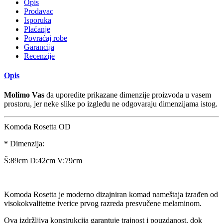
Opis
Prodavac
Isporuka
Plaćanje
Povraćaj robe
Garancija
Recenzije
Opis
Molimo Vas
da uporedite prikazane dimenzije proizvoda u vasem
prostoru, jer neke slike po izgledu ne odgovaraju dimenzijama istog.
Komoda Rosetta OD
* Dimenzija:
Š:89cm D:42cm V:79cm
Komoda Rosetta je moderno dizajniran komad nameštaja izrađen od
visokokvalitetne iverice prvog razreda presvučene melaminom.
Ova izdržljiva konstrukcija garantuje trajnost i pouzdanost, dok