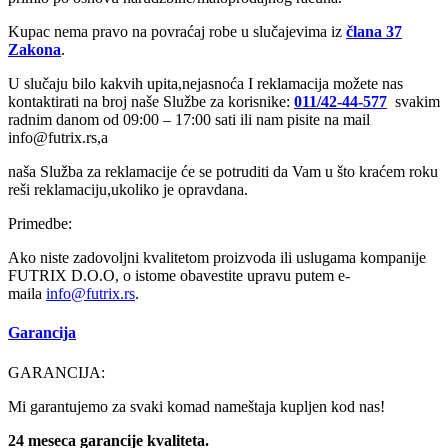
Kupac nema pravo na povraćaj robe u slučajevima iz
člana 37
Zakona
.
U slučaju bilo kakvih upita,nejasnoća I reklamacija možete nas
kontaktirati na broj naše Službe za korisnike:
011/42-44-577
svakim
radnim danom od 09:00 – 17:00 sati ili nam pisite na mail
info@futrix.rs,a
naša Služba za reklamacije će se potruditi da Vam u što kraćem roku
reši reklamaciju,ukoliko je opravdana.
Primedbe:
Ako niste zadovoljni kvalitetom proizvoda ili uslugama kompanije
FUTRIX D.O.O, o istome obavestite upravu putem e-
maila
info@
futrix.rs
.
Garancija
GARANCIJA:
Mi garantujemo za svaki komad nameštaja kupljen kod nas!
24 meseca garancije kvaliteta.