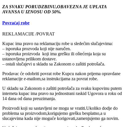
ZA SVAKU PORUDZBINU,OBAVEZNA JE UPLATA
AVANSA U IZNOSU OD 50%.
Povraćaj robe
REKLAMACIJE /POVRAT
Kupac ima pravo na reklamaciju robe u sledećim slučajevima:
– isporuka prozvoda koji nije naručen.
– isporuka proizvoda koji ima grešku ili oštećenja koja su
ustanovljena prilikom dostave.
– ostali slučajevi u skladu sa Zakonom o zaštiti potrošača.
Prodavac će odobriti povrat robe Kupcu nakon prijema opravdane
reklamacije e-mailom,sa instrukcijama za povrat robe.
U skladu sa Zakonom o zaštiti potrošača za svaku kupovinu putem
interneta kupac ima pravo na jednostrani raskid Ugovora u roku od
14 dana od dana preuzimanja.
Proizvodi koji su sastavljeni ne mogu se vratiti.Ukoliko dodje do
problema sa proizvodom,korigujemo grešku besplatno,a u
slucajevima kada nije moguće korigovati,zamenjujemo ga novim.