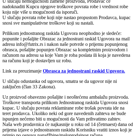
U slučaju nemogućnosti zamene proizvoda, Prodavac će
nadoknaditi Kupcu njegove troškove povrata robe i vrednost robe
koju nije više u mogućnosti da isporuči.
U slučaju povrata robe koji nije nastao propustom Prodavca, kupac
snosi sve manipulativne troškove koji su nastali.
Prilikom jednostranog raskida Ugovora neophodno je sledeće:
popunite i pošaljite Obrazac za jednostrani raskid Ugovora na mail
adresu info@futrix.rs i nakon naše potvrde o prijemu popunjenog
obrasca, pošaljite popunjen Obrazac sa kompletnim proizvodom i
računom na adresu sa koje Vam je roba poslata ili koja je navedena
na računu koji je dostavljen uz robu.
Link za preuzimanje
Obrasca za jednostrani raskid Ugovora.
U sličaju odustanka od ugovora, smatra se da ugovor nije ni
zaključen (član 33 Zakona).
Uz proizvod obavezno pošaljite i neoštećenu ambalažu proizvoda.
Troškove transporta prilikom Jednostranog raskida Ugovora snosi
kupac. U slučaju povrata reklamirane robe trošak povrata ide na
teret prodavca. Ukoliko neki od gore navedenih zahteva ne bude
ispunjen nećemo biti u mogućnosti da Vam prihvatimo zahtev.
Naša web prodavnica će najkasnije u roku od 14 (četrnaest) dana od
prijema izjave o jednostranom raskidu Korisniku vratiti iznos koji je
primio po osnovu narudžbine/maloprodajnog računa.