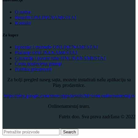
O nama
Benefiti ONLINENAMESTAJ
Kontakt
Za kupce
Isporuke i montaže ONLINENAMESTAJ
Plaćanje ONLINENAMEŠTAJ
Garancija i povrat robe ONLINENAMESTAJ
Često postavjena pitanja
Politika privatnosti
Za bolji pregled naseg sajta, mozete instalirati našu aplikaciju sa
Play prodavnice.
​https://play.google.com/store/apps/details?id=com.onlinenamestaj.rs
Onlinenamestaj team.
Futrix doo. Sva prava zadržana © 2022
Search