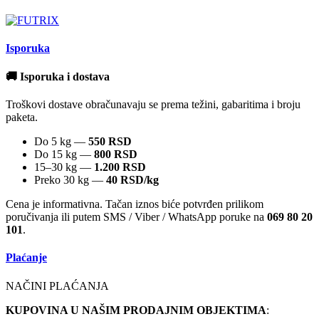
Isporuka
🚚 Isporuka i dostava
Troškovi dostave obračunavaju se prema težini, gabaritima i broju
paketa.
Do 5 kg —
550 RSD
Do 15 kg —
800 RSD
15–30 kg —
1.200 RSD
Preko 30 kg —
40 RSD/kg
Cena je informativna. Tačan iznos biće potvrđen prilikom
poručivanja ili putem SMS / Viber / WhatsApp poruke na
069 80 20
101
.
Plaćanje
NAČINI PLAĆANJA
KUPOVINA U NAŠIM PRODAJNIM OBJEKTIMA
: