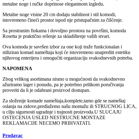
metalne noge i ručke doprinose elegantnom izgledu.
Metalne noge visine 20 cm dodaju stabilnost i stil komodi,
istovremeno čineći prostor ispod nje pristupačnim za čišćenje.
Sa prostranim fiokama i dovoljno prostora na površini, komoda
Rosetta je praktično rešenje za skladištenje vaših stvari.
Ova komoda je savršen izbor za one koji traže funkcionalan i
stiliziran komad nameštaja koji će istovremeno unaprediti estetiku
njihovog enterijera i omogućiti organizaciju svakodnevnih potreba.
NAPOMENA
Zbog velikog asortimana nismo u mogućnosti da svakodnevno
ažuriramo lager i ponudu, pa je potrebno prilikom poručivanja
proveriti da li je odabrani proizvod dostupan.
Za složenije komade nameštaja,komplete,tamo gde se nameštaj
oslanja na zidove,predlažemo našu montažu ili STRUCNOG LICA,
u cilju sigurnosti ugradnje i trajnosti proizvoda.U SLUCAJU
OSTECENJA USLED NESTRUCNE MONTAZE
REKLAMACIJE NECEMO PRIHVATATI.
Prodavac