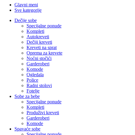
Glavni meni
Sve kategorije
Dečije sobe
Specijalne ponude
Kompleti
Autokreveti
Dečiji kreveti
Kreveti na sprat
Oprema za krevete
Noćni stočići
Garderoberi
Komode
Ogledala
Police
Radni stolovi
Fotelje
Sobe za bebe
Specijalne ponude
Kompleti
Produživi kreveti
Garderoberi
Komode
Spavaće sobe
Specijalne ponude