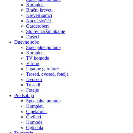
Kompleti
Bračni kreveti
Kreveti samci
Noćni stočići
Garderoberi
Stolovi za šminkanje
Dušeci
Dnevne sobe
Specijalne ponude
Kompleti
TV komode
Vitrine
Ugaone garniture
Trosed, dvosed, fotelja
Dvosedi
Trosedi
Fotelje
Predsoblja
Specijalne ponude
Kompleti
Cipelarnici
Čiviluci
Komode
Ogledala
Trpezarije