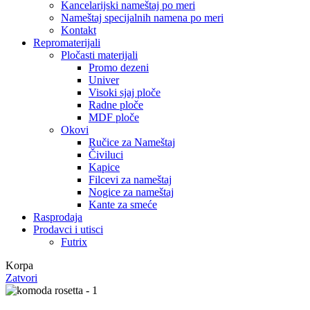
Kancelarijski nameštaj po meri
Nameštaj specijalnih namena po meri
Kontakt
Repromaterijali
Pločasti materijali
Promo dezeni
Univer
Visoki sjaj ploče
Radne ploče
MDF ploče
Okovi
Ručice za Nameštaj
Čiviluci
Kapice
Filcevi za nameštaj
Nogice za nameštaj
Kante za smeće
Rasprodaja
Prodavci i utisci
Futrix
Korpa
Zatvori