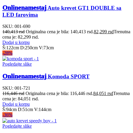
Onlinenamestaj
Auto krevet GT1 DOUBLE sa
LED farovima
SKU:
001-690
140,413
rsd
Originalna cena je bila: 140,413 rsd.
82,299
rsd
Trenutna
cena je: 82,299 rsd.
Dodaj u korpu
Š:122cm D:250cm V:73cm
-28%
Pogledajte slike
Onlinenamestaj
Komoda SPORT
SKU:
001-721
116,446
rsd
Originalna cena je bila: 116,446 rsd.
84,051
rsd
Trenutna
cena je: 84,051 rsd.
Dodaj u korpu
Š:94cm D:51cm V:144cm
-36%
Pogledajte slike