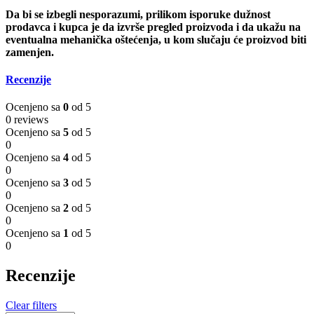
Da bi se izbegli nesporazumi, prilikom isporuke dužnost
prodavca i kupca je da izvrše pregled proizvoda i da ukažu na
eventualna mehanička oštećenja, u kom slučaju će proizvod biti
zamenjen.
Recenzije
Ocenjeno sa
0
od 5
0 reviews
Ocenjeno sa
5
od 5
0
Ocenjeno sa
4
od 5
0
Ocenjeno sa
3
od 5
0
Ocenjeno sa
2
od 5
0
Ocenjeno sa
1
od 5
0
Recenzije
Clear filters