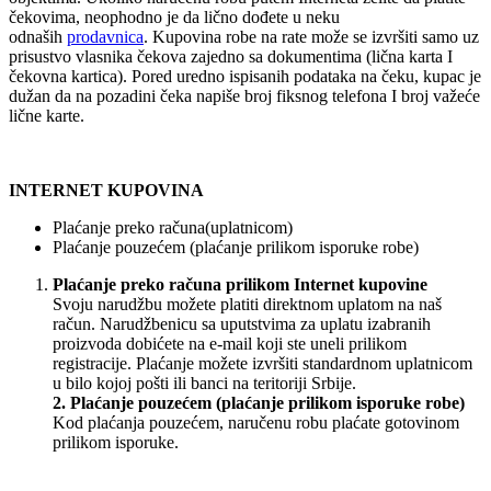
čekovima, neophodno je da lično dođete u neku
odnaših
prodavnica
. Kupovina robe na rate može se izvršiti samo uz
prisustvo vlasnika čekova zajedno sa dokumentima (lična karta I
čekovna kartica). Pored uredno ispisanih podataka na čeku, kupac je
dužan da na pozadini čeka napiše broj fiksnog telefona I broj važeće
lične karte.
INTERNET KUPOVINA
Plaćanje preko računa(uplatnicom)
Plaćanje pouzećem (plaćanje prilikom isporuke robe)
Plaćanje preko računa prilikom Internet kupovine
Svoju narudžbu možete platiti direktnom uplatom na naš
račun. Narudžbenicu sa uputstvima za uplatu izabranih
proizvoda dobićete na e-mail koji ste uneli prilikom
registracije. Plaćanje možete izvršiti standardnom uplatnicom
u bilo kojoj pošti ili banci na teritoriji Srbije.
2. Plaćanje pouzećem (plaćanje prilikom isporuke robe)
Kod plaćanja pouzećem, naručenu robu plaćate gotovinom
prilikom isporuke.