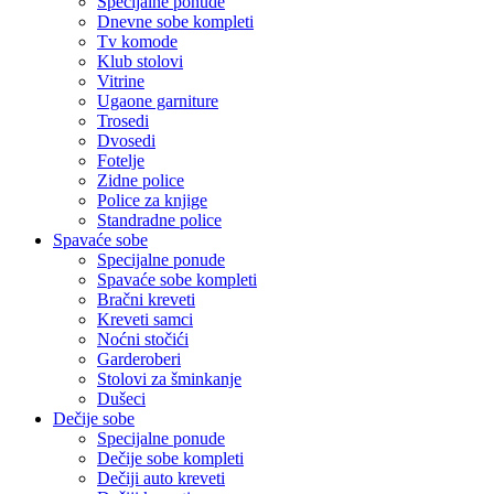
Specijalne ponude
Dnevne sobe kompleti
Tv komode
Klub stolovi
Vitrine
Ugaone garniture
Trosedi
Dvosedi
Fotelje
Zidne police
Police za knjige
Standradne police
Spavaće sobe
Specijalne ponude
Spavaće sobe kompleti
Bračni kreveti
Kreveti samci
Noćni stočići
Garderoberi
Stolovi za šminkanje
Dušeci
Dečije sobe
Specijalne ponude
Dečije sobe kompleti
Dečiji auto kreveti