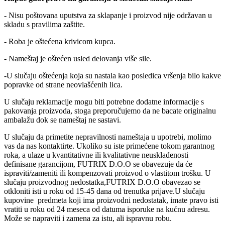
- Nisu poštovana uputstva za sklapanje i proizvod nije održavan u
skladu s pravilima zaštite.
- Roba je oštećena krivicom kupca.
- Nameštaj je oštećen usled delovanja više sile.
-U slučaju oštećenja koja su nastala kao posledica vršenja bilo kakve
popravke od strane neovlašćenih lica.
U slučaju reklamacije mogu biti potrebne dodatne informacije s
pakovanja proizvoda, stoga preporučujemo da ne bacate originalnu
ambalažu dok se nameštaj ne sastavi.
U slučaju da primetite nepravilnosti nameštaja u upotrebi, molimo
vas da nas kontaktirte. Ukoliko su iste primećene tokom garantnog
roka, a ulaze u kvantitativne ili kvalitativne neusklađenosti
definisane garancijom, FUTRIX D.O.O se obavezuje da će
ispraviti/zameniti ili kompenzovati proizvod o vlastitom trošku. U
slučaju proizvodnog nedostatka,FUTRIX D.O.O obavezao se
otkloniti isti u roku od 15-45 dana od trenutka prijave.U slučaju
kupovine predmeta koji ima proizvodni nedostatak, imate pravo isti
vratiti u roku od 24 meseca od datuma isporuke na kućnu adresu.
Može se napraviti i zamena za istu, ali ispravnu robu.