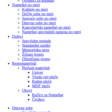
Ormarići za kupatila
Nameštaj po meri
Kuhinje po meri
Dečije sobe po meri
Spavaće sobe po meri
Dnevne sobe po meri
Kancelarijski nameštaj po meri
Nameštaj specijalnih namena po meri
Dušeci
Specijalne ponude
Standardni sunđer
Memorijska pena
Žičano jezgro
Džepičasto jezgro
Repromaterijali
Pločasti materijali
Univer
Visoki sjaj ploče
Radne ploče
MDF ploče
Okovi
Ručice za Nameštaj
Čiviluci
Dnevne sobe