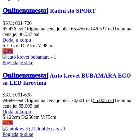
Onlinenamestaj
Radni sto SPORT
SKU:
001-720
65,456
rsd
Originalna cena je bila: 65,456 rsd.
46,537
rsd
Trenutna
cena je: 46,537 rsd.
Dodaj u korpu
Š:116cm D:59cm V:98cm
-26%
Pogledajte slike
Onlinenamestaj
Auto krevet BUBAMARA ECO
sa LED farovima
SKU:
001-678
74,601
rsd
Originalna cena je bila: 74,601 rsd.
55,005
rsd
Trenutna
cena je: 55,005 rsd.
Dodaj u korpu
Š:122cm D:250cm V:75cm
-41%
Pogledajte slike