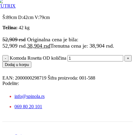
Š:89cm D:42cm V:79cm
Težina:
42 kg
52,909
rsd
Originalna cena je bila:
52,909 rsd.
38,904
rsd
Trenutna cena je: 38,904 rsd.
Komoda Rosetta OD količina
Dodaj u korpu
EAN:
2000000298719
Šifra proizvoda:
001-588
Podelite:
info@spinola.rs
069 80 20 101