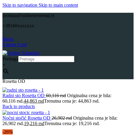
Skip to navigation
Skip to main content
prodaja@onlinenemestaj.rs
+38160xxxxxxx
Menu
0
items
0
rsd
Pretraga
×
Početna
Dečije sobe
Komode-Dečije sobe
Onlinenamestaj Komoda
Rosetta OD
Radni sto Rosetta OD
60,116
rsd
Originalna cena je bila:
60,116 rsd.
44,863
rsd
Trenutna cena je: 44,863 rsd.
Back to products
Noćni stočić Rosetta OD
26,902
rsd
Originalna cena je bila:
26,902 rsd.
19,216
rsd
Trenutna cena je: 19,216 rsd.
-26%