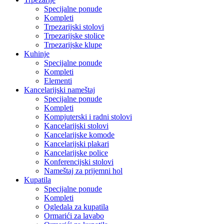
Specijalne ponude
Kompleti
Trpezarijski stolovi
Trpezarijske stolice
Trpezarijske klupe
Kuhinje
Specijalne ponude
Kompleti
Elementi
Kancelarijski nameštaj
Specijalne ponude
Kompleti
Kompjuterski i radni stolovi
Kancelarijski stolovi
Kancelarijske komode
Kancelarijski plakari
Kancelarijske police
Konferencijski stolovi
Nameštaj za prijemni hol
Kupatila
Specijalne ponude
Kompleti
Ogledala za kupatila
Ormarići za lavabo