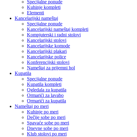
Specijalne ponude
Kuhinje kompleti
Elementi
Kancelarijski nameštaj
Specijalne ponude
Kancelarijski nameštaj kompleti
Kompjuterski i radni stolovi
Kancelarijski stolovi
Kancelarijske komode
Kancelarijski plakari
Kancelarijske police
Konferencijski stolovi
Nameštaj za prijemni hol
Kupatila
Specijalne ponude
Kupatila kompleti
Ogledala za kupatila
Ormarići za lavabo
Ormarići za kupatila
Nameštaj po meri
Kuhinje po meri
Dečije sobe po meri
Spavaće sobe po meri
Dnevne sobe po meri
Klub stolovi po meri