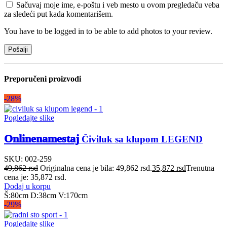
Sačuvaj moje ime, e-poštu i veb mesto u ovom pregledaču veba
za sledeći put kada komentarišem.
You have to be logged in to be able to add photos to your review.
Preporučeni proizvodi
-28%
Pogledajte slike
Onlinenamestaj
Čiviluk sa klupom LEGEND
SKU:
002-259
49,862
rsd
Originalna cena je bila: 49,862 rsd.
35,872
rsd
Trenutna
cena je: 35,872 rsd.
Dodaj u korpu
Š:80cm D:38cm V:170cm
-29%
Pogledajte slike