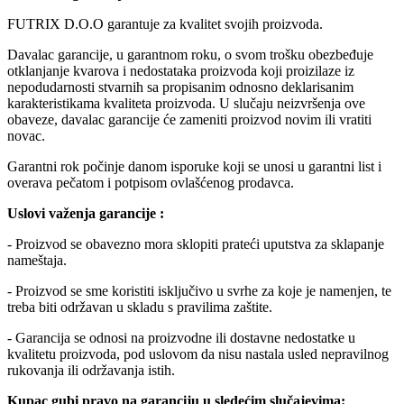
FUTRIX D.O.O garantuje za kvalitet svojih proizvoda.
Davalac garancije, u garantnom roku, o svom trošku obezbeđuje
otklanjanje kvarova i nedostataka proizvoda koji proizilaze iz
nepodudarnosti stvarnih sa propisanim odnosno deklarisanim
karakteristikama kvaliteta proizvoda. U slučaju neizvršenja ove
obaveze, davalac garancije će zameniti proizvod novim ili vratiti
novac.
Garantni rok počinje danom isporuke koji se unosi u garantni list i
overava pečatom i potpisom ovlašćenog prodavca.
Uslovi važenja garancije :
- Proizvod se obavezno mora sklopiti prateći uputstva za sklapanje
nameštaja.
- Proizvod se sme koristiti isključivo u svrhe za koje je namenjen, te
treba biti održavan u skladu s pravilima zaštite.
- Garancija se odnosi na proizvodne ili dostavne nedostatke u
kvalitetu proizvoda, pod uslovom da nisu nastala usled nepravilnog
rukovanja ili održavanja istih.
Kupac gubi pravo na garanciju u sledećim slučajevima: