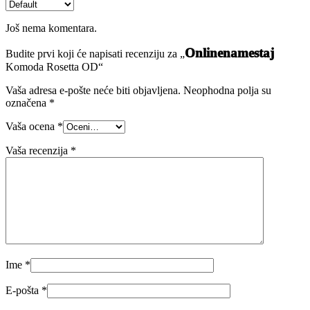
Još nema komentara.
Onlinenamestaj
Budite prvi koji će napisati recenziju za „
Komoda Rosetta OD“
Vaša adresa e-pošte neće biti objavljena.
Neophodna polja su
označena
*
Vaša ocena
*
Vaša recenzija
*
Ime
*
E-pošta
*