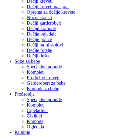
Dečiji kreveti
Dečiji kreveti na sprat
Oprema za dečije krevete
Noćni stočići
Dečiji garderoberi
Dečije komode
Dečija ogledala
Dečije police
Dečiji radni stolovi
Dečije fotelje
Dečiji dušeci
Sobe za bebe
Specijalne ponude
Kompleti
Produživi kreveti
Garderoberi za bebe
Komode za bebe
Predsoblja
Specijalne ponude
Kompleti
Cipelarnici
Čiviluci
Komode
Ogledala
Kuhinje