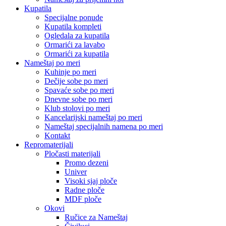
Kupatila
Specijalne ponude
Kupatila kompleti
Ogledala za kupatila
Ormarići za lavabo
Ormarići za kupatila
Nameštaj po meri
Kuhinje po meri
Dečije sobe po meri
Spavaće sobe po meri
Dnevne sobe po meri
Klub stolovi po meri
Kancelarijski nameštaj po meri
Nameštaj specijalnih namena po meri
Kontakt
Repromaterijali
Pločasti materijali
Promo dezeni
Univer
Visoki sjaj ploče
Radne ploče
MDF ploče
Okovi
Ručice za Nameštaj