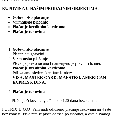
KUPOVINA U NAŠIM PRODAJNIM OBJEKTIMA
:
Gotovinsko plaćanje
Virmansko plaćanje
Plaćanje kreditnim karticama
Plaćanje čekovima
Gotovinsko plaćanje
Plaćanje u gotovini.
Virmansko plaćanje
Plaćanje preko računa I namenjeno je pravnim licima.
Plaćanje kreditnim karticama
Prihvatamo sledeće kreditne kartice:
VISA, MASTER CARD, MAESTRO, AMERICAN
EXPRESS, DINA.
Plaćanje čekovima
Plaćanje čekovima građana do 120 dana bez kamate.
FUTRIX D.O.O Vam nudi odloženo plaćanje čekovima na 4 rate
bez kamate. Prva rata se plaća odmah po isporuci, a ostale svakog