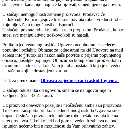
slucajevima kada nije moguće korigovati,zamenjujemo ga novim.
U slučaju nemogućnosti zamene proizvoda, Prodavac će
nadoknaditi Kupcu njegove troškove povrata robe i vrednost robe
koju nije više u mogućnosti da isporuči.
U slučaju povrata robe koji nije nastao propustom Prodavca, kupac
snosi sve manipulativne troškove koji su nastali.
Prilikom jednostranog raskida Ugovora neophodno je sledeće:
popunite i pošaljite Obrazac za jednostrani raskid Ugovora na mail
adresu info@futrix.rs i nakon naše potvrde o prijemu popunjenog
obrasca, pošaljite popunjen Obrazac sa kompletnim proizvodom i
računom na adresu sa koje Vam je roba poslata ili koja je navedena
na računu koji je dostavljen uz robu.
Link za preuzimanje
Obrasca za jednostrani raskid Ugovora.
U sličaju odustanka od ugovora, smatra se da ugovor nije ni
zaključen (član 33 Zakona).
Uz proizvod obavezno pošaljite i neoštećenu ambalažu proizvoda.
Troškove transporta prilikom Jednostranog raskida Ugovora snosi
kupac. U slučaju povrata reklamirane robe trošak povrata ide na
teret prodavca. Ukoliko neki od gore navedenih zahteva ne bude
ispunjen nećemo biti u mogućnosti da Vam prihvatimo zahtev.