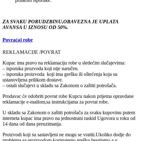
prilikom isporuke.
ZA SVAKU PORUDZBINU,OBAVEZNA JE UPLATA
AVANSA U IZNOSU OD 50%.
Povraćaj robe
REKLAMACIJE /POVRAT
Kupac ima pravo na reklamaciju robe u sledećim slučajevima:
– isporuka prozvoda koji nije naručen.
– isporuka proizvoda koji ima grešku ili oštećenja koja su
ustanovljena prilikom dostave.
– ostali slučajevi u skladu sa Zakonom o zaštiti potrošača.
Prodavac će odobriti povrat robe Kupcu nakon prijema opravdane
reklamacije e-mailom,sa instrukcijama za povrat robe.
U skladu sa Zakonom o zaštiti potrošača za svaku kupovinu putem
interneta kupac ima pravo na jednostrani raskid Ugovora u roku od
14 dana od dana preuzimanja.
Proizvodi koji su sastavljeni ne mogu se vratiti.Ukoliko dodje do
problema sa proizvodom,korigujemo grešku besplatno,a u