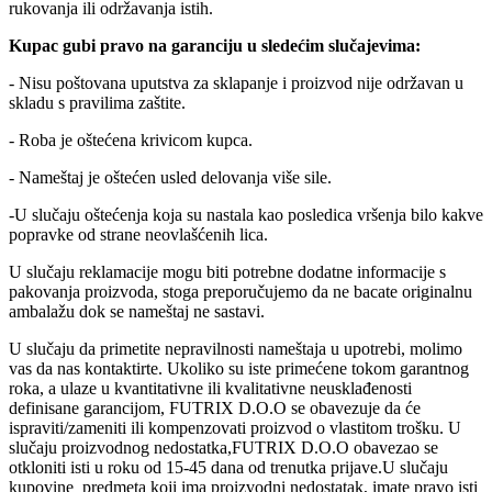
rukovanja ili održavanja istih.
Kupac gubi pravo na garanciju u sledećim slučajevima:
- Nisu poštovana uputstva za sklapanje i proizvod nije održavan u
skladu s pravilima zaštite.
- Roba je oštećena krivicom kupca.
- Nameštaj je oštećen usled delovanja više sile.
-U slučaju oštećenja koja su nastala kao posledica vršenja bilo kakve
popravke od strane neovlašćenih lica.
U slučaju reklamacije mogu biti potrebne dodatne informacije s
pakovanja proizvoda, stoga preporučujemo da ne bacate originalnu
ambalažu dok se nameštaj ne sastavi.
U slučaju da primetite nepravilnosti nameštaja u upotrebi, molimo
vas da nas kontaktirte. Ukoliko su iste primećene tokom garantnog
roka, a ulaze u kvantitativne ili kvalitativne neusklađenosti
definisane garancijom, FUTRIX D.O.O se obavezuje da će
ispraviti/zameniti ili kompenzovati proizvod o vlastitom trošku. U
slučaju proizvodnog nedostatka,FUTRIX D.O.O obavezao se
otkloniti isti u roku od 15-45 dana od trenutka prijave.U slučaju
kupovine predmeta koji ima proizvodni nedostatak, imate pravo isti