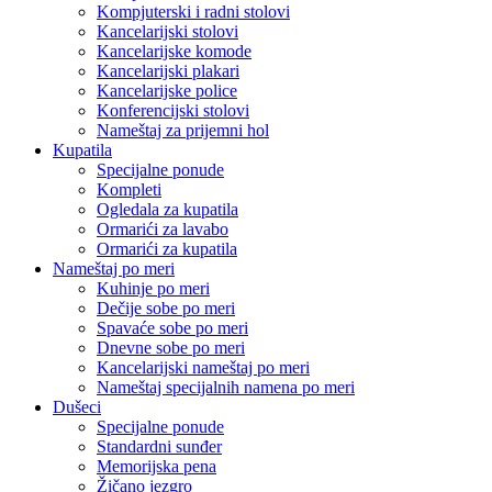
Kompjuterski i radni stolovi
Kancelarijski stolovi
Kancelarijske komode
Kancelarijski plakari
Kancelarijske police
Konferencijski stolovi
Nameštaj za prijemni hol
Kupatila
Specijalne ponude
Kompleti
Ogledala za kupatila
Ormarići za lavabo
Ormarići za kupatila
Nameštaj po meri
Kuhinje po meri
Dečije sobe po meri
Spavaće sobe po meri
Dnevne sobe po meri
Kancelarijski nameštaj po meri
Nameštaj specijalnih namena po meri
Dušeci
Specijalne ponude
Standardni sunđer
Memorijska pena
Žičano jezgro