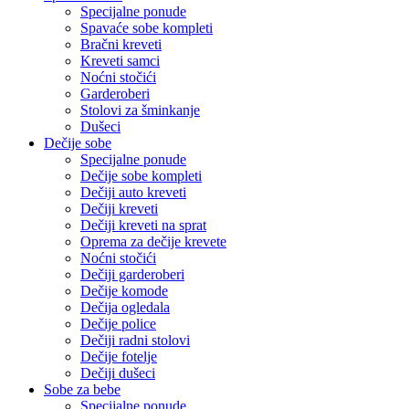
Specijalne ponude
Spavaće sobe kompleti
Bračni kreveti
Kreveti samci
Noćni stočići
Garderoberi
Stolovi za šminkanje
Dušeci
Dečije sobe
Specijalne ponude
Dečije sobe kompleti
Dečiji auto kreveti
Dečiji kreveti
Dečiji kreveti na sprat
Oprema za dečije krevete
Noćni stočići
Dečiji garderoberi
Dečije komode
Dečija ogledala
Dečije police
Dečiji radni stolovi
Dečije fotelje
Dečiji dušeci
Sobe za bebe
Specijalne ponude