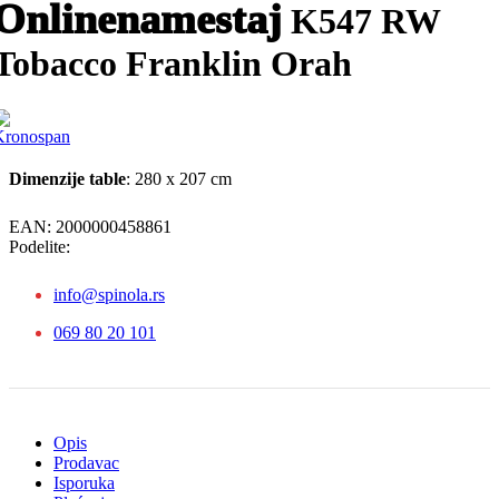
Onlinenamestaj
K547 RW
Tobacco Franklin Orah
Dimenzije table
: 280 x 207 cm
EAN:
2000000458861
Podelite:
info@spinola.rs
069 80 20 101
Opis
Prodavac
Isporuka