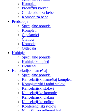
Kompleti
Produživi kreveti
Garderoberi za bebe
Komode za bebe
Predsoblja
Specijalne ponude
Kompleti
Cipelarnici
Čiviluci
Komode
Ogledala
Kuhinje
Specijalne ponude
Kuhinje kompleti
Elementi
Kancelarijski nameštaj
Specijalne ponude
Kancelarijski nameštaj kompleti
Kompjuterski i radni stolovi
Kancelarijski stolovi
Kancelarijske komode
Kancelarijski plakari
Kancelarijske police
Konferencijski stolovi
Nameštaj za prijemni hol