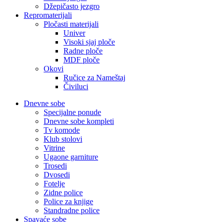
Džepičasto jezgro
Repromaterijali
Pločasti materijali
Univer
Visoki sjaj ploče
Radne ploče
MDF ploče
Okovi
Ručice za Nameštaj
Čiviluci
Dnevne sobe
Specijalne ponude
Dnevne sobe kompleti
Tv komode
Klub stolovi
Vitrine
Ugaone garniture
Trosedi
Dvosedi
Fotelje
Zidne police
Police za knjige
Standradne police
Spavaće sobe