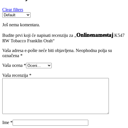
Clear filters
Još nema komentara.
Onlinenamestaj
Budite prvi koji će napisati recenziju za „
K547
RW Tobacco Franklin Orah“
Vaša adresa e-pošte neće biti objavljena.
Neophodna polja su
označena
*
Vaša ocena
*
Vaša recenzija
*
Ime
*