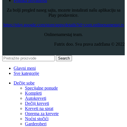
Politika privatnosti
Za bolji pregled naseg sajta, mozete instalirati našu aplikaciju sa
Play prodavnice.
​https://play.google.com/store/apps/details?id=com.onlinenamestaj.rs
Onlinenamestaj team.
Futrix doo. Sva prava zadržana © 2022
Search
Glavni meni
Sve kategorije
Dečije sobe
Specijalne ponude
Kompleti
Autokreveti
Dečiji kreveti
Kreveti na sprat
Oprema za krevete
Noćni stočići
Garderoberi