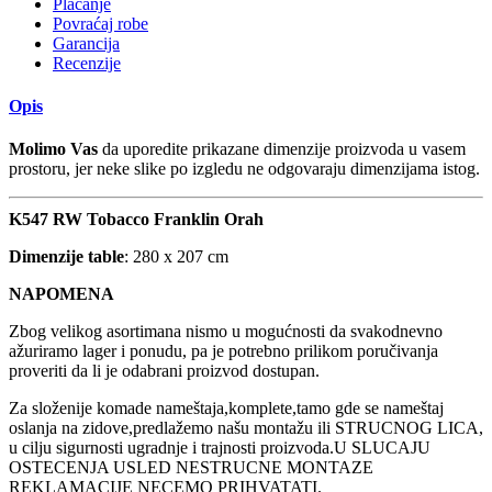
Plaćanje
Povraćaj robe
Garancija
Recenzije
Opis
Molimo Vas
da uporedite prikazane dimenzije proizvoda u vasem
prostoru, jer neke slike po izgledu ne odgovaraju dimenzijama istog.
K547 RW Tobacco Franklin Orah
Dimenzije table
: 280 x 207 cm
NAPOMENA
Zbog velikog asortimana nismo u mogućnosti da svakodnevno
ažuriramo lager i ponudu, pa je potrebno prilikom poručivanja
proveriti da li je odabrani proizvod dostupan.
Za složenije komade nameštaja,komplete,tamo gde se nameštaj
oslanja na zidove,predlažemo našu montažu ili STRUCNOG LICA,
u cilju sigurnosti ugradnje i trajnosti proizvoda.U SLUCAJU
OSTECENJA USLED NESTRUCNE MONTAZE
REKLAMACIJE NECEMO PRIHVATATI.