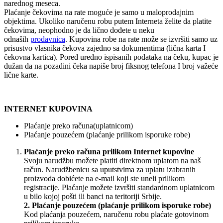
narednog meseca.
Plaćanje čekovima na rate moguće je samo u maloprodajnim
objektima. Ukoliko naručenu robu putem Interneta želite da platite
čekovima, neophodno je da lično dođete u neku
odnaših
prodavnica
. Kupovina robe na rate može se izvršiti samo uz
prisustvo vlasnika čekova zajedno sa dokumentima (lična karta I
čekovna kartica). Pored uredno ispisanih podataka na čeku, kupac je
dužan da na pozadini čeka napiše broj fiksnog telefona I broj važeće
lične karte.
INTERNET KUPOVINA
Plaćanje preko računa(uplatnicom)
Plaćanje pouzećem (plaćanje prilikom isporuke robe)
Plaćanje preko računa prilikom Internet kupovine
Svoju narudžbu možete platiti direktnom uplatom na naš
račun. Narudžbenicu sa uputstvima za uplatu izabranih
proizvoda dobićete na e-mail koji ste uneli prilikom
registracije. Plaćanje možete izvršiti standardnom uplatnicom
u bilo kojoj pošti ili banci na teritoriji Srbije.
2. Plaćanje pouzećem (plaćanje prilikom isporuke robe)
Kod plaćanja pouzećem, naručenu robu plaćate gotovinom