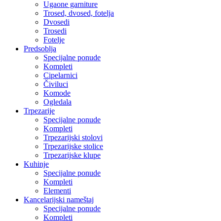
Ugaone garniture
Trosed, dvosed, fotelja
Dvosedi
Trosedi
Fotelje
Predsoblja
Specijalne ponude
Kompleti
Cipelarnici
Čiviluci
Komode
Ogledala
Trpezarije
Specijalne ponude
Kompleti
Trpezarijski stolovi
Trpezarijske stolice
Trpezarijske klupe
Kuhinje
Specijalne ponude
Kompleti
Elementi
Kancelarijski nameštaj
Specijalne ponude
Kompleti