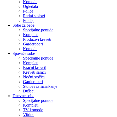
Komode
Ogledala
Police
Radni stolovi
Fotelje
Sobe za bebe
Specijalne ponude
Kompleti
Produživi kreveti
Garderoberi
Komode
Spavaće sobe
Specijalne ponude
Kompleti
Bračni kreveti
Kreveti samci
Noćni stočići
Garderoberi
Stolovi za šminkanje
Dušeci
Dnevne sobe
Specijalne ponude
Kompleti
TV komode
Vitrine