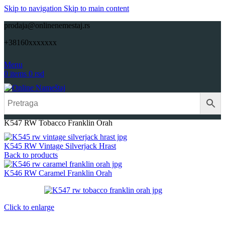
Skip to navigation
Skip to main content
prodaja@onlinenemestaj.rs
+38160xxxxxxx
Menu
0
items
0
rsd
Početna
Repromaterijali
Pločasti materijali
Univer
Onlinenamestaj
K547 RW Tobacco Franklin Orah
K545 RW Vintage Silverjack Hrast
Back to products
K546 RW Caramel Franklin Orah
Click to enlarge