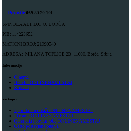
Pozovite
069 80 20 101
SPINOLA ALT D.O.O. BORČA
PIB: 114223652
MATIČNI BROJ: 21990540
ADRESA: MILANA TOPLICE 2B, 11000, Borča, Srbija
Informacije
O nama
Benefiti ONLINENAMESTAJ
Kontakt
Za kupce
Isporuke i montaže ONLINENAMESTAJ
Plaćanje ONLINENAMEŠTAJ
Garancija i povrat robe ONLINENAMESTAJ
Često postavjena pitanja