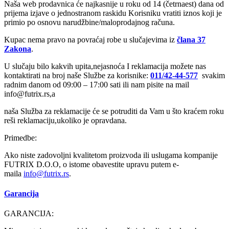
Naša web prodavnica će najkasnije u roku od 14 (četrnaest) dana od
prijema izjave o jednostranom raskidu Korisniku vratiti iznos koji je
primio po osnovu narudžbine/maloprodajnog računa.
Kupac nema pravo na povraćaj robe u slučajevima iz
člana 37
Zakona
.
U slučaju bilo kakvih upita,nejasnoća I reklamacija možete nas
kontaktirati na broj naše Službe za korisnike:
011/42-44-577
svakim
radnim danom od 09:00 – 17:00 sati ili nam pisite na mail
info@futrix.rs,a
naša Služba za reklamacije će se potruditi da Vam u što kraćem roku
reši reklamaciju,ukoliko je opravdana.
Primedbe:
Ako niste zadovoljni kvalitetom proizvoda ili uslugama kompanije
FUTRIX D.O.O, o istome obavestite upravu putem e-
maila
info@
futrix.rs
.
Garancija
GARANCIJA: