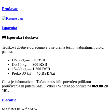
Prodavac
Isporuka
🚚 Isporuka i dostava
Troškovi dostave obračunavaju se prema težini, gabaritima i broju
paketa.
Do 5 kg —
550 RSD
Do 15 kg —
800 RSD
15–30 kg —
1.200 RSD
Preko 30 kg —
40 RSD/kg
Cena je informativna. Tačan iznos biće potvrđen prilikom
poručivanja ili putem SMS / Viber / WhatsApp poruke na
069 80 20
101
.
Plaćanje
NAČINI PLAĆANJA