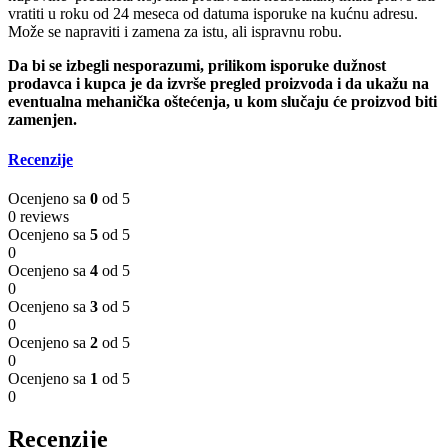
vratiti u roku od 24 meseca od datuma isporuke na kućnu adresu.
Može se napraviti i zamena za istu, ali ispravnu robu.
Da bi se izbegli nesporazumi, prilikom isporuke dužnost
prodavca i kupca je da izvrše pregled proizvoda i da ukažu na
eventualna mehanička oštećenja, u kom slučaju će proizvod biti
zamenjen.
Recenzije
Ocenjeno sa
0
od 5
0 reviews
Ocenjeno sa
5
od 5
0
Ocenjeno sa
4
od 5
0
Ocenjeno sa
3
od 5
0
Ocenjeno sa
2
od 5
0
Ocenjeno sa
1
od 5
0
Recenzije