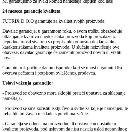
Mi garantujemo za svaki komad nameštaja kupljen kod nas!
24 meseca garancije kvaliteta.
FUTRIX D.O.O garantuje za kvalitet svojih proizvoda.
Davalac garancije, u garantnom roku, o svom trošku obezbeđuje
otklanjanje kvarova i nedostataka proizvoda koji proizilaze iz
nepodudarnosti stvarnih sa propisanim odnosno deklarisanim
karakteristikama kvaliteta proizvoda. U slučaju neizvršenja ove
obaveze, davalac garancije će zameniti proizvod novim ili vratiti
novac.
Garantni rok počinje danom isporuke koji se unosi u garantni list i
overava pečatom i potpisom ovlašćenog prodavca.
Uslovi važenja garancije :
- Proizvod se obavezno mora sklopiti prateći uputstva za sklapanje
nameštaja.
- Proizvod se sme koristiti isključivo u svrhe za koje je namenjen, te
treba biti održavan u skladu s pravilima zaštite.
- Garancija se odnosi na proizvodne ili dostavne nedostatke u
kvalitetu proizvoda, pod uslovom da nisu nastala usled nepravilnog