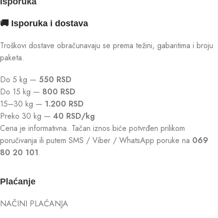
Isporuka
🚚 Isporuka i dostava
Troškovi dostave obračunavaju se prema težini, gabaritima i broju
paketa.
Do 5 kg —
550 RSD
Do 15 kg —
800 RSD
15–30 kg —
1.200 RSD
Preko 30 kg —
40 RSD/kg
Cena je informativna. Tačan iznos biće potvrđen prilikom
poručivanja ili putem SMS / Viber / WhatsApp poruke na
069
80 20 101
.
Plaćanje
NAČINI PLAĆANJA