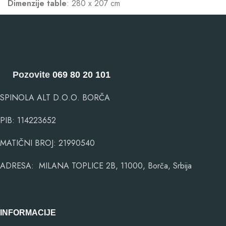
Dimenzije table
: 280 x 207 cm
Pozovite
069 80 20 101
SPINOLA ALT D.O.O. BORČA
PIB: 114223652
MATIČNI BROJ: 21990540
ADRESA: MILANA TOPLICE 2B, 11000, Borča, Srbija
INFORMACIJE