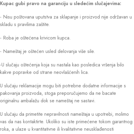
Kupac gubi pravo na garanciju u sledećim slučajevima:
- Nisu poštovana uputstva za sklapanje i proizvod nije održavan u
skladu s pravilima zaštite.
- Roba je oštećena krivicom kupca.
- Nameštaj je oštećen usled delovanja više sile.
-U slučaju oštećenja koja su nastala kao posledica vršenja bilo
kakve popravke od strane neovlašćenih lica.
U slučaju reklamacije mogu biti potrebne dodatne informacije s
pakovanja proizvoda, stoga preporučujemo da ne bacate
originalnu ambalažu dok se nameštaj ne sastavi.
U slučaju da primetite nepravilnosti nameštaja u upotrebi, molimo
vas da nas kontaktirte. Ukoliko su iste primećene tokom garantnog
roka, a ulaze u kvantitativne ili kvalitativne neusklađenosti