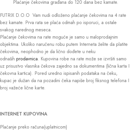
Plaćanje čekovima građana do 120 dana bez kamate.
FUTRIX D.O.O Vam nudi odloženo plaćanje čekovima na 4 rate
bez kamate. Prva rata se plaća odmah po isporuci, a ostale
svakog narednog meseca.
Plaćanje čekovima na rate moguće je samo u maloprodajnim
objektima. Ukoliko naručenu robu putem Interneta želite da platite
čekovima, neophodno je da lično dođete u neku
odnaših
prodavnica
. Kupovina robe na rate može se izvršiti samo
uz prisustvo vlasnika čekova zajedno sa dokumentima (lična karta I
čekovna kartica). Pored uredno ispisanih podataka na čeku,
kupac je dužan da na pozadini čeka napiše broj fiksnog telefona I
broj važeće lične karte.
INTERNET KUPOVINA
Plaćanje preko računa(uplatnicom)