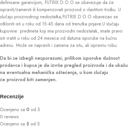
definisane garancijom, FUTRIX D.O.O se obavezuje da će
ispraviti/zameniti ili kompenzovati proizvod o vlastitom trošku. U
slučaju proizvodnog nedostatka,FUTRIX D.O.O obavezao se
otkloniti isti u roku od 15-45 dana od trenutka prijave.U slučaju
kupovine predmeta koji ima proizvodni nedostatak, imate pravo
isti vratiti u roku od 24 meseca od datuma isporuke na kućnu
adresu. Može se napraviti i zamena za istu, ali ispravnu robu.
Da bi se izbegli nesporazumi, prilikom isporuke dužnost
prodavca i kupca je da izvrše pregled proizvoda i da ukažu
na eventualna mehanička oštećenja, u kom slučaju
će proizvod biti zamenjen.
Recenzije
Ocenjeno sa
0
od 5
0 reviews
Ocenjeno sa
5
od 5