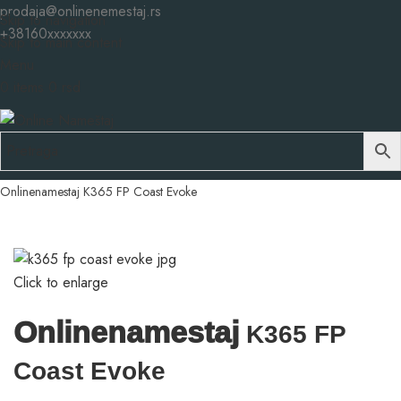
prodaja@onlinenemestaj.rs
Skip to navigation
+38160xxxxxxx
Skip to main content
Menu
0
items
0
rsd
Početna
Repromaterijali
Pločasti materijali
Radne ploče
Onlinenamestaj K365 FP Coast Evoke
Click to enlarge
Onlinenamestaj
K365 FP
Coast Evoke