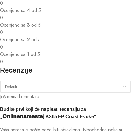
0
Ocenjeno sa
4
od 5
0
Ocenjeno sa
3
od 5
0
Ocenjeno sa
2
od 5
0
Ocenjeno sa
1
od 5
0
Recenzije
Još nema komentara.
Budite prvi koji će napisati recenziju za
Onlinenamestaj
„
K365 FP Coast Evoke“
Vaša adresa e-pošte neće biti objavljena.
Neophodna polja su