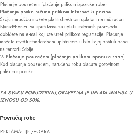
Plaćanje pouzećem (plaćanje prilikom isporuke robe)
Plaćanje preko računa prilikom Internet kupovine
Svoju narudžbu možete platiti direktnom uplatom na naš račun.
Narudžbenicu sa uputstvima za uplatu izabranih proizvoda
dobićete na e-mail koji ste uneli prilikom registracije. Plaćanje
možete izvršiti standardnom uplatnicom u bilo kojoj pošti ili banci
na teritoriji Srbije.
2. Plaćanje pouzećem (plaćanje prilikom isporuke robe)
Kod plaćanja pouzećem, naručenu robu plaćate gotovinom
prilikom isporuke.
ZA SVAKU PORUDZBINU,OBAVEZNA JE UPLATA AVANSA U
IZNOSU OD 50%.
Povraćaj robe
REKLAMACIJE /POVRAT