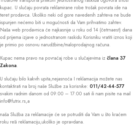
Troškove transporta prilikom Jednostranog raskida Ugovora snosi
kupac. U slučaju povrata reklamirane robe trošak povrata ide na
teret prodavca. Ukoliko neki od gore navedenih zahteva ne bude
ispunjen nećemo biti u mogućnosti da Vam prihvatimo zahtev.
Naša web prodavnica će najkasnije u roku od 14 (četrnaest) dana
od prijema izjave o jednostranom raskidu Korisniku vratiti iznos koji
je primio po osnovu narudžbine/maloprodajnog računa.
Kupac nema pravo na povraćaj robe u slučajevima iz
člana 37
Zakona
.
U slučaju bilo kakvih upita,nejasnoća I reklamacija možete nas
kontaktirati na broj naše Službe za korisnike:
011/42-44-577
svakim radnim danom od 09:00 – 17:00 sati ili nam pisite na mail
info@futrix.rs,a
naša Služba za reklamacije će se potruditi da Vam u što kraćem
roku reši reklamaciju,ukoliko je opravdana.