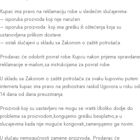
Kupac ima pravo na reklamaciju robe u sledećim slučajevima:
– isporuka prozvoda koji nije naručen.
– isporuka proizvoda koji ima grešku ili oštećenja koja su
ustanovljena prilikom dostave.
– ostali slučajevi u skladu sa Zakonom o zaštiti potrošača.
Prodavac će odobriti povrat robe Kupcu nakon prijema opravdane
reklamacije e-mailom,sa instrukcijama za povrat robe.
U skladu sa Zakonom o zaštiti potrošača za svaku kupovinu putem
interneta kupac ima pravo na jednostrani raskid Ugovora u roku od
14 dana od dana preuzimanja.
Proizvodi koji su sastavljeni ne mogu se vratiti.Ukoliko dodje do
problema sa proizvodom,korigujemo grešku besplatno,a u
slucajevima kada nije moguće korigovati,zamenjujemo ga novim.
U slučaju nemogućnosti zamene proizvoda, Prodavac će