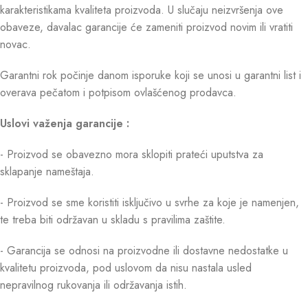
karakteristikama kvaliteta proizvoda. U slučaju neizvršenja ove
obaveze, davalac garancije će zameniti proizvod novim ili vratiti
novac.
Garantni rok počinje danom isporuke koji se unosi u garantni list i
overava pečatom i potpisom ovlašćenog prodavca.
Uslovi važenja garancije :
- Proizvod se obavezno mora sklopiti prateći uputstva za
sklapanje nameštaja.
- Proizvod se sme koristiti isključivo u svrhe za koje je namenjen,
te treba biti održavan u skladu s pravilima zaštite.
- Garancija se odnosi na proizvodne ili dostavne nedostatke u
kvalitetu proizvoda, pod uslovom da nisu nastala usled
nepravilnog rukovanja ili održavanja istih.