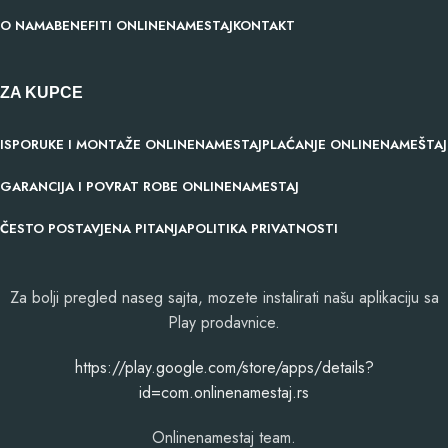
O NAMA
BENEFITI ONLINENAMESTAJ
KONTAKT
ZA KUPCE
ISPORUKE I MONTAŽE ONLINENAMESTAJ
PLAĆANJE ONLINENAMEŠTAJ
GARANCIJA I POVRAT ROBE ONLINENAMESTAJ
ČESTO POSTAVJENA PITANJA
POLITIKA PRIVATNOSTI
Za bolji pregled naseg sajta, mozete instalirati našu aplikaciju sa
Play prodavnice.
​https://play.google.com/store/apps/details?
id=com.onlinenamestaj.rs
Onlinenamestaj team.