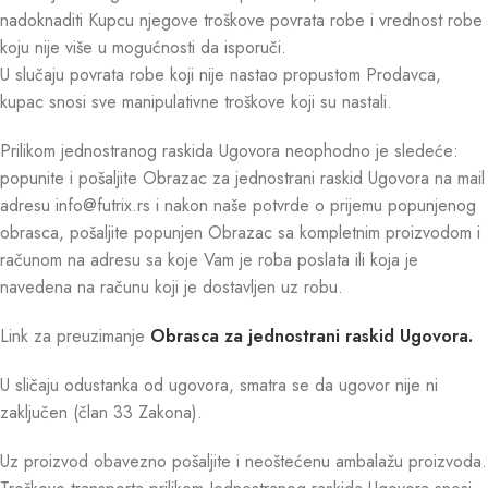
nadoknaditi Kupcu njegove troškove povrata robe i vrednost robe
koju nije više u mogućnosti da isporuči.
U slučaju povrata robe koji nije nastao propustom Prodavca,
kupac snosi sve manipulativne troškove koji su nastali.
Prilikom jednostranog raskida Ugovora neophodno je sledeće:
popunite i pošaljite Obrazac za jednostrani raskid Ugovora na mail
adresu info@futrix.rs i nakon naše potvrde o prijemu popunjenog
obrasca, pošaljite popunjen Obrazac sa kompletnim proizvodom i
računom na adresu sa koje Vam je roba poslata ili koja je
navedena na računu koji je dostavljen uz robu.
Link za preuzimanje
Obrasca za jednostrani raskid Ugovora.
U sličaju odustanka od ugovora, smatra se da ugovor nije ni
zaključen (član 33 Zakona).
Uz proizvod obavezno pošaljite i neoštećenu ambalažu proizvoda.