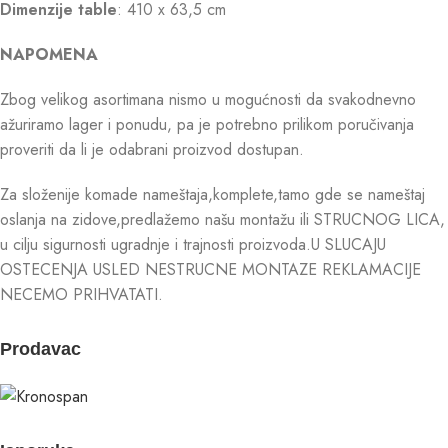
Dimenzije table
: 410 x 63,5 cm
NAPOMENA
Zbog velikog asortimana nismo u mogućnosti da svakodnevno
ažuriramo lager i ponudu, pa je potrebno prilikom poručivanja
proveriti da li je odabrani proizvod dostupan.
Za složenije komade nameštaja,komplete,tamo gde se nameštaj
oslanja na zidove,predlažemo našu montažu ili STRUCNOG LICA,
u cilju sigurnosti ugradnje i trajnosti proizvoda.U SLUCAJU
OSTECENJA USLED NESTRUCNE MONTAZE REKLAMACIJE
NECEMO PRIHVATATI.
Prodavac