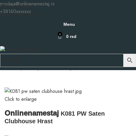
prodaja@onlinenemestaj.rs
Skip to navigation
+38160xxxxxxx
Skip to main content
Menu
0
0
rsd
Početna
Repromaterijali
Pločasti materijali
Univer
Click to enlarge
Onlinenamestaj
K081 PW Saten
Clubhouse Hrast