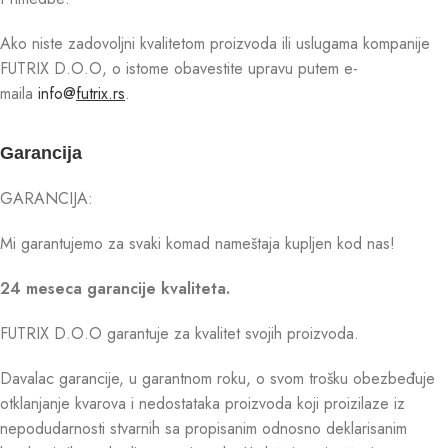
Ako niste zadovoljni kvalitetom proizvoda ili uslugama kompanije
FUTRIX D.O.O, o istome obavestite upravu putem e-
maila
info@
futrix.rs
.
Garancija
GARANCIJA:
Mi garantujemo za svaki komad nameštaja kupljen kod nas!
24 meseca garancije kvaliteta.
FUTRIX D.O.O garantuje za kvalitet svojih proizvoda.
Davalac garancije, u garantnom roku, o svom trošku obezbeđuje
otklanjanje kvarova i nedostataka proizvoda koji proizilaze iz
nepodudarnosti stvarnih sa propisanim odnosno deklarisanim