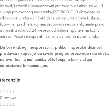
ispraviti/zameniti ili kompenzovati proizvod o vlastitom trošku. U
slučaju proizvodnog nedostatka,FUTRIX D.O.O obavezao se
otkloniti isti u roku od 15-45 dana od trenutka prijave.U slučaju
kupovine predmeta koji ima proizvodni nedostatak, imate pravo
isti vratiti u roku od 24 meseca od datuma isporuke na kućnu
adresu. Može se napraviti i zamena za istu, ali ispravnu robu.
Da bi se izbegli nesporazumi, prilikom isporuke dužnost
prodavca i kupca je da izvrše pregled proizvoda i da ukažu
na eventualna mehanička oštećenja, u kom slučaju
će proizvod biti zamenjen.
Recenzije
0 reviews