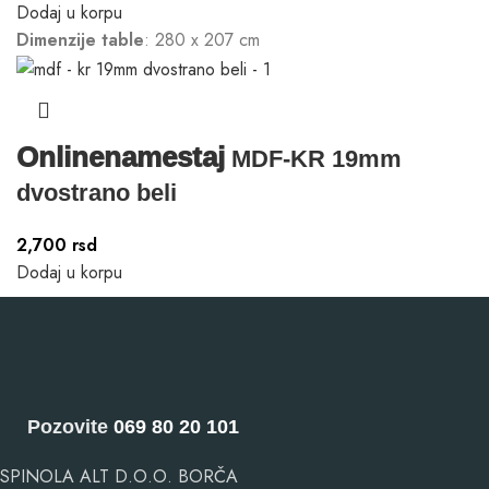
Dodaj u korpu
Dimenzije table
: 280 x 207 cm
Onlinenamestaj
MDF-KR 19mm
dvostrano beli
2,700
rsd
Dodaj u korpu
Pozovite
069 80 20 101
SPINOLA ALT D.O.O. BORČA