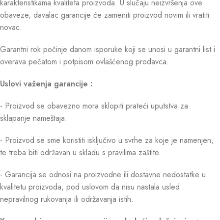
karakteristikama kvaliteta proizvoda. U slučaju neizvršenja ove
obaveze, davalac garancije će zameniti proizvod novim ili vratiti
novac.
Garantni rok počinje danom isporuke koji se unosi u garantni list i
overava pečatom i potpisom ovlašćenog prodavca.
Uslovi važenja garancije :
- Proizvod se obavezno mora sklopiti prateći uputstva za
sklapanje nameštaja.
- Proizvod se sme koristiti isključivo u svrhe za koje je namenjen,
te treba biti održavan u skladu s pravilima zaštite.
- Garancija se odnosi na proizvodne ili dostavne nedostatke u
kvalitetu proizvoda, pod uslovom da nisu nastala usled
nepravilnog rukovanja ili održavanja istih.