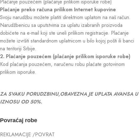
Plaćanje pouzećem (plaćanje prilikom isporuke robe)
Plaćanje preko računa prilikom Internet kupovine
Svoju narudžbu možete platiti direktnom uplatom na naš račun.
Narudžbenicu sa uputstvima za uplatu izabranih proizvoda
dobićete na e-mail koji ste uneli prilikom registracije. Plaćanje
možete izvršiti standardnom uplatnicom u bilo kojoj pošti ili banci
na teritoriji Srbije.
2. Plaćanje pouzećem (plaćanje prilikom isporuke robe)
Kod plaćanja pouzećem, naručenu robu plaćate gotovinom
prilikom isporuke.
ZA SVAKU PORUDZBINU,OBAVEZNA JE UPLATA AVANSA U
IZNOSU OD 50%.
Povraćaj robe
REKLAMACIJE /POVRAT