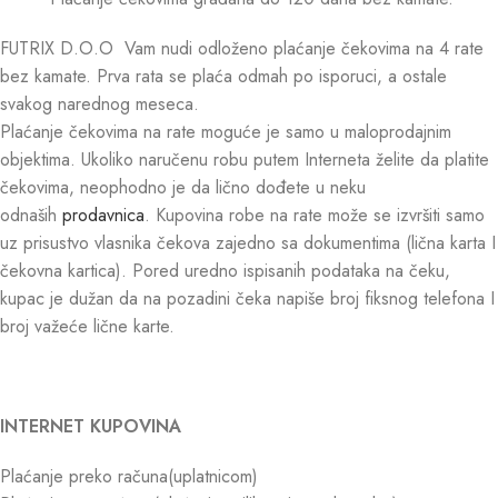
FUTRIX D.O.O Vam nudi odloženo plaćanje čekovima na 4 rate
bez kamate. Prva rata se plaća odmah po isporuci, a ostale
svakog narednog meseca.
Plaćanje čekovima na rate moguće je samo u maloprodajnim
objektima. Ukoliko naručenu robu putem Interneta želite da platite
čekovima, neophodno je da lično dođete u neku
odnaših
prodavnica
. Kupovina robe na rate može se izvršiti samo
uz prisustvo vlasnika čekova zajedno sa dokumentima (lična karta I
čekovna kartica). Pored uredno ispisanih podataka na čeku,
kupac je dužan da na pozadini čeka napiše broj fiksnog telefona I
broj važeće lične karte.
INTERNET KUPOVINA
Plaćanje preko računa(uplatnicom)