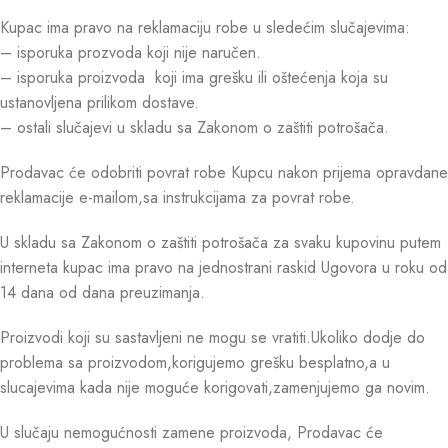
Kupac ima pravo na reklamaciju robe u sledećim slučajevima:
– isporuka prozvoda koji nije naručen.
– isporuka proizvoda koji ima grešku ili oštećenja koja su
ustanovljena prilikom dostave.
– ostali slučajevi u skladu sa Zakonom o zaštiti potrošača.
Prodavac će odobriti povrat robe Kupcu nakon prijema opravdane
reklamacije e-mailom,sa instrukcijama za povrat robe.
U skladu sa Zakonom o zaštiti potrošača za svaku kupovinu putem
interneta kupac ima pravo na jednostrani raskid Ugovora u roku od
14 dana od dana preuzimanja.
Proizvodi koji su sastavljeni ne mogu se vratiti.Ukoliko dodje do
problema sa proizvodom,korigujemo grešku besplatno,a u
slucajevima kada nije moguće korigovati,zamenjujemo ga novim.
U slučaju nemogućnosti zamene proizvoda, Prodavac će