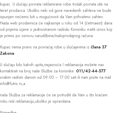
kupac. U slučaju povrata reklamirane robe trošak povrata ide na
teret prodavca. Ukoliko neki od gore navedenih zahteva ne bude
ispunjen nećemo biti u mogućnosti da Vam prihvatimo zahtev.
Naša web prodavnica će najkasnije u roku od 14 (četrnaest) dana
od prijema izjave o jednostranom raskidu Korisniku vratiti iznos koji
je primio po osnovu narudžbine/maloprodajnog računa.
Kupac nema pravo na povraćaj robe u slučajevima iz
člana 37
Zakona
.
U slučaju bilo kakvih upita,nejasnoća I reklamacija možete nas
kontaktirati na broj naše Službe za korisnike:
011/42-44-577
svakim radnim danom od 09:00 – 17:00 sati ili nam pisite na mail
info@futrix.rs,a
naša Služba za reklamacije će se potruditi da Vam u što kraćem
roku reši reklamaciju,ukoliko je opravdana.
Primedbe: