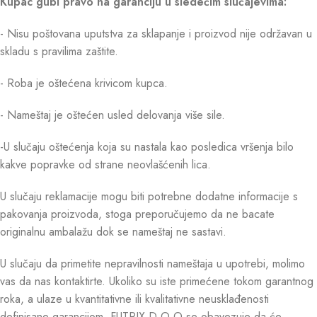
Kupac gubi pravo na garanciju u sledećim slučajevima:
- Nisu poštovana uputstva za sklapanje i proizvod nije održavan u
skladu s pravilima zaštite.
- Roba je oštećena krivicom kupca.
- Nameštaj je oštećen usled delovanja više sile.
-U slučaju oštećenja koja su nastala kao posledica vršenja bilo
kakve popravke od strane neovlašćenih lica.
U slučaju reklamacije mogu biti potrebne dodatne informacije s
pakovanja proizvoda, stoga preporučujemo da ne bacate
originalnu ambalažu dok se nameštaj ne sastavi.
U slučaju da primetite nepravilnosti nameštaja u upotrebi, molimo
vas da nas kontaktirte. Ukoliko su iste primećene tokom garantnog
roka, a ulaze u kvantitativne ili kvalitativne neusklađenosti
definisane garancijom, FUTRIX D.O.O se obavezuje da će