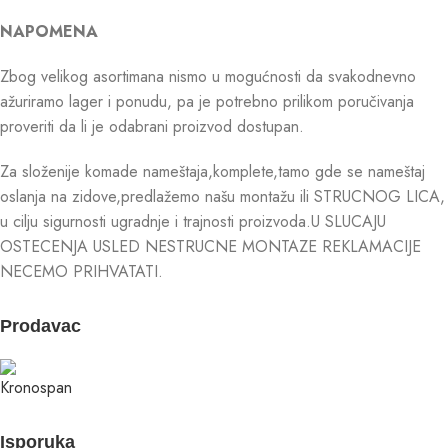
NAPOMENA
Zbog velikog asortimana nismo u mogućnosti da svakodnevno
ažuriramo lager i ponudu, pa je potrebno prilikom poručivanja
proveriti da li je odabrani proizvod dostupan.
Za složenije komade nameštaja,komplete,tamo gde se nameštaj
oslanja na zidove,predlažemo našu montažu ili STRUCNOG LICA,
u cilju sigurnosti ugradnje i trajnosti proizvoda.U SLUCAJU
OSTECENJA USLED NESTRUCNE MONTAZE REKLAMACIJE
NECEMO PRIHVATATI.
Prodavac
Isporuka