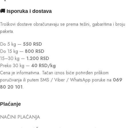
🚚 Isporuka i dostava
Troškovi dostave obračunavaju se prema težini, gabaritima i broju
paketa.
Do 5 kg —
550 RSD
Do 15 kg —
800 RSD
15–30 kg —
1.200 RSD
Preko 30 kg —
40 RSD/kg
Cena je informativna. Tačan iznos biće potvrđen prilikom
poručivanja ili putem SMS / Viber / WhatsApp poruke na
069
80 20 101
.
Plaćanje
NAČINI PLAĆANJA