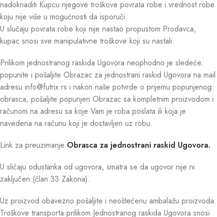
nadoknaditi Kupcu njegove troškove povrata robe i vrednost robe
koju nije više u mogućnosti da isporuči.
U slučaju povrata robe koji nije nastao propustom Prodavca,
kupac snosi sve manipulativne troškove koji su nastali.
Prilikom jednostranog raskida Ugovora neophodno je sledeće:
popunite i pošaljite Obrazac za jednostrani raskid Ugovora na mail
adresu info@futrix.rs i nakon naše potvrde o prijemu popunjenog
obrasca, pošaljite popunjen Obrazac sa kompletnim proizvodom i
računom na adresu sa koje Vam je roba poslata ili koja je
navedena na računu koji je dostavljen uz robu.
Link za preuzimanje
Obrasca za jednostrani raskid Ugovora.
U sličaju odustanka od ugovora, smatra se da ugovor nije ni
zaključen (član 33 Zakona).
Uz proizvod obavezno pošaljite i neoštećenu ambalažu proizvoda.
Troškove transporta prilikom Jednostranog raskida Ugovora snosi