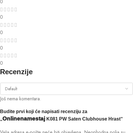
0
0
0
0
0
Recenzije
Još nema komentara.
Budite prvi koji će napisati recenziju za
Onlinenamestaj
„
K081 PW Saten Clubhouse Hrast“
Vaša adresa e-pošte neće biti objavljena.
Neophodna polja su