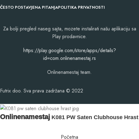
ČESTO POSTAVJENA PITANJA
POLITIKA PRIVATNOSTI
Za bolji pregled naseg sajta, mozete instalirati našu aplikaciju sa
Play prodavnice.
​https://play.google.com/store/apps/details?
id=com.onlinenamestaj.rs
Onlinenamestaj team.
Futrix doo. Sva prava zadržana © 2022
Onlinenamestaj
K081 PW Saten Clubhouse Hrast
Početna