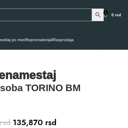
0
0
rsd
eštaj po meri
Repromaterijali
Rasprodaja
Back to products
enamestaj
a soba TORINO BM
rsd
135,870
rsd