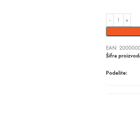
EAN:
2000000
Šifra proizvod
Podelite: