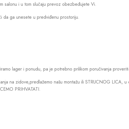
šem salonu i u tom slučaju prevoz obezbeđujete Vi.
ći da ga unesete u predviđenu prostoriju.
mo lager i ponudu, pa je potrebno prilikom poručivanja proveriti 
anja na zidove,predlažemo našu montažu ili STRUCNOG LICA, u cilj
CEMO PRIHVATATI.