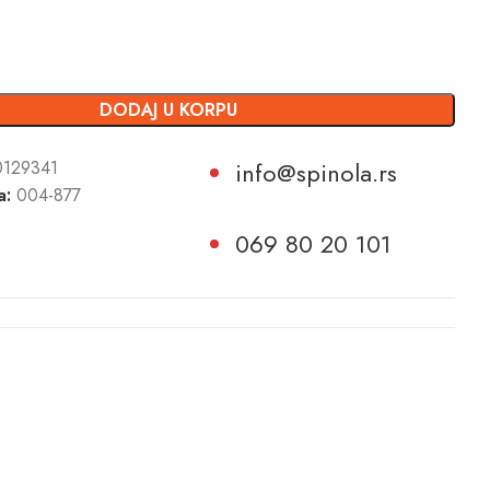
DODAJ U KORPU
129341
info@spinola.rs
a:
004-877
069 80 20 101