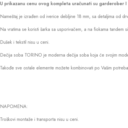
U prikazanu cenu ovog kompleta uračunati su garderober I 
Nameštaj je izrađen od iverice debljine 18 mm, sa detaljima od drv
Na vratima se koristi šarka sa usporivačem, a na fiokama tandem s
Dušek i tekstil nisu u ceni.
Dečija soba TORINO je moderna dečija soba koja će svojim mode
Takođe sve ostale elemente možete kombinovati po Vašim potreba
NAPOMENA:
Troškovi montaže i transporta nisu u ceni.