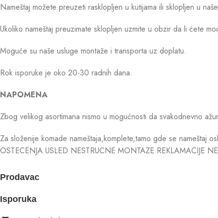
Nameštaj možete preuzeti rasklopljen u kutijama ili sklopljen u na
Ukoliko nameštaj preuzimate sklopljen uzmite u obzir da li ćete mo
Moguće su naše usluge montaže i transporta uz doplatu.
Rok isporuke je oko 20-30 radnih dana.
NAPOMENA
Zbog velikog asortimana nismo u mogućnosti da svakodnevno ažurira
Za složenije komade nameštaja,komplete,tamo gde se nameštaj osl
OSTECENJA USLED NESTRUCNE MONTAZE REKLAMACIJE NE
Prodavac
Isporuka