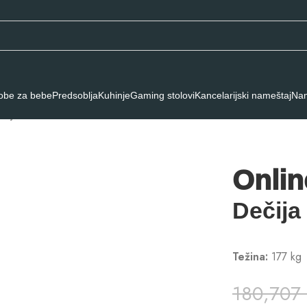
obe za bebe
Predsoblja
Kuhinje
Gaming stolovi
Kancelarijski nameštaj
Nam
Dečija soba TORINO BM
Onlin
Dečij
Težina:
177 kg
180,707