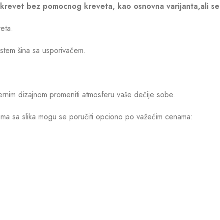
krevet bez pomocnog kreveta, kao osnovna varijanta,ali se 
eta.
istem šina sa usporivačem.
rnim dizajnom promeniti atmosferu vaše dečije sobe.
ma sa slika mogu se poručiti opciono po važećim cenama: