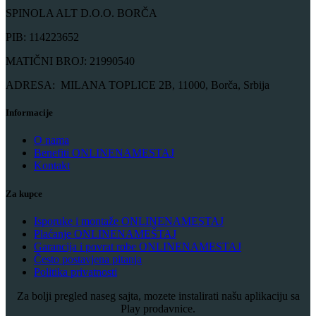
SPINOLA ALT D.O.O. BORČA
PIB: 114223652
MATIČNI BROJ: 21990540
ADRESA: MILANA TOPLICE 2B, 11000, Borča, Srbija
Informacije
O nama
Benefiti ONLINENAMESTAJ
Kontakt
Za kupce
Isporuke i montaže ONLINENAMESTAJ
Plaćanje ONLINENAMEŠTAJ
Garancija i povrat robe ONLINENAMESTAJ
Često postavjena pitanja
Politika privatnosti
Za bolji pregled naseg sajta, mozete instalirati našu aplikaciju sa
Play prodavnice.