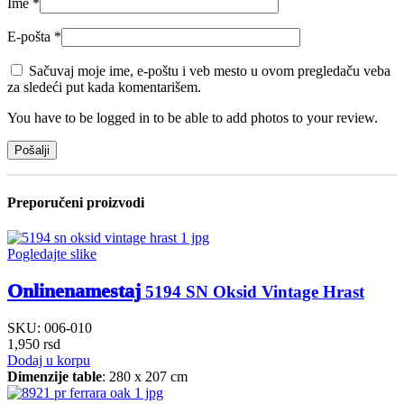
Ime
*
E-pošta
*
Sačuvaj moje ime, e-poštu i veb mesto u ovom pregledaču veba
za sledeći put kada komentarišem.
You have to be logged in to be able to add photos to your review.
Preporučeni proizvodi
Pogledajte slike
Onlinenamestaj
5194 SN Oksid Vintage Hrast
SKU:
006-010
1,950
rsd
Dodaj u korpu
Dimenzije table
: 280 x 207 cm