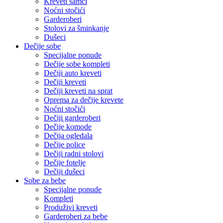
Kreveti samci
Noćni stočići
Garderoberi
Stolovi za šminkanje
Dušeci
Dečije sobe
Specijalne ponude
Dečije sobe kompleti
Dečiji auto kreveti
Dečiji kreveti
Dečiji kreveti na sprat
Oprema za dečije krevete
Noćni stočići
Dečiji garderoberi
Dečije komode
Dečija ogledala
Dečije police
Dečiji radni stolovi
Dečije fotelje
Dečiji dušeci
Sobe za bebe
Specijalne ponude
Kompleti
Produživi kreveti
Garderoberi za bebe