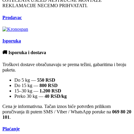
OSTECENJA USLED NESTRUCNE MONTAZE
REKLAMACIJE NECEMO PRIHVATATI.
Prodavac
Isporuka
🚚 Isporuka i dostava
Troškovi dostave obračunavaju se prema težini, gabaritima i broju
paketa.
Do 5 kg —
550 RSD
Do 15 kg —
800 RSD
15–30 kg —
1.200 RSD
Preko 30 kg —
40 RSD/kg
Cena je informativna. Tačan iznos biće potvrđen prilikom
poručivanja ili putem SMS / Viber / WhatsApp poruke na
069 80 20
101
.
Plaćanje