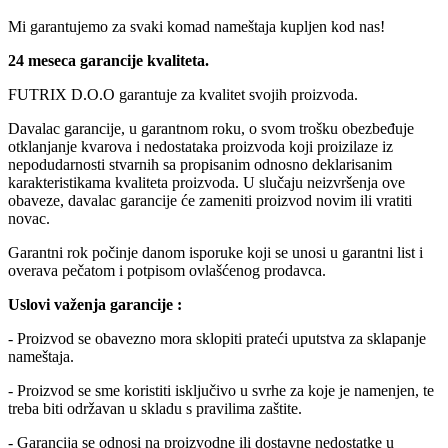
Mi garantujemo za svaki komad nameštaja kupljen kod nas!
24 meseca garancije kvaliteta.
FUTRIX D.O.O garantuje za kvalitet svojih proizvoda.
Davalac garancije, u garantnom roku, o svom trošku obezbeđuje
otklanjanje kvarova i nedostataka proizvoda koji proizilaze iz
nepodudarnosti stvarnih sa propisanim odnosno deklarisanim
karakteristikama kvaliteta proizvoda. U slučaju neizvršenja ove
obaveze, davalac garancije će zameniti proizvod novim ili vratiti
novac.
Garantni rok počinje danom isporuke koji se unosi u garantni list i
overava pečatom i potpisom ovlašćenog prodavca.
Uslovi važenja garancije :
- Proizvod se obavezno mora sklopiti prateći uputstva za sklapanje
nameštaja.
- Proizvod se sme koristiti isključivo u svrhe za koje je namenjen, te
treba biti održavan u skladu s pravilima zaštite.
- Garancija se odnosi na proizvodne ili dostavne nedostatke u