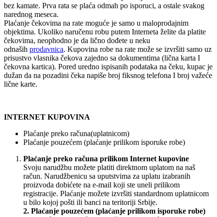
bez kamate. Prva rata se plaća odmah po isporuci, a ostale svakog
narednog meseca.
Plaćanje čekovima na rate moguće je samo u maloprodajnim
objektima. Ukoliko naručenu robu putem Interneta želite da platite
čekovima, neophodno je da lično dođete u neku
odnaših
prodavnica
. Kupovina robe na rate može se izvršiti samo uz
prisustvo vlasnika čekova zajedno sa dokumentima (lična karta I
čekovna kartica). Pored uredno ispisanih podataka na čeku, kupac je
dužan da na pozadini čeka napiše broj fiksnog telefona I broj važeće
lične karte.
INTERNET KUPOVINA
Plaćanje preko računa(uplatnicom)
Plaćanje pouzećem (plaćanje prilikom isporuke robe)
Plaćanje preko računa prilikom Internet kupovine
Svoju narudžbu možete platiti direktnom uplatom na naš
račun. Narudžbenicu sa uputstvima za uplatu izabranih
proizvoda dobićete na e-mail koji ste uneli prilikom
registracije. Plaćanje možete izvršiti standardnom uplatnicom
u bilo kojoj pošti ili banci na teritoriji Srbije.
2. Plaćanje pouzećem (plaćanje prilikom isporuke robe)