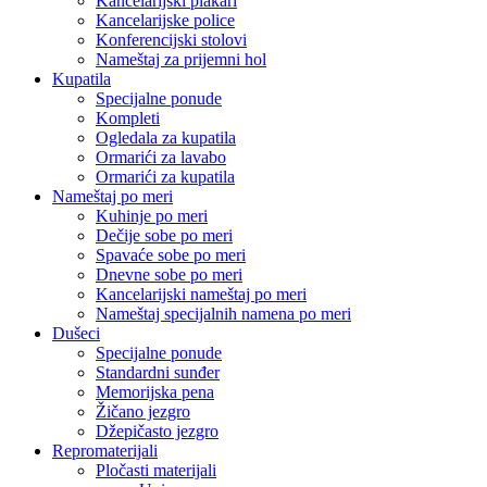
Kancelarijski plakari
Kancelarijske police
Konferencijski stolovi
Nameštaj za prijemni hol
Kupatila
Specijalne ponude
Kompleti
Ogledala za kupatila
Ormarići za lavabo
Ormarići za kupatila
Nameštaj po meri
Kuhinje po meri
Dečije sobe po meri
Spavaće sobe po meri
Dnevne sobe po meri
Kancelarijski nameštaj po meri
Nameštaj specijalnih namena po meri
Dušeci
Specijalne ponude
Standardni sunđer
Memorijska pena
Žičano jezgro
Džepičasto jezgro
Repromaterijali
Pločasti materijali