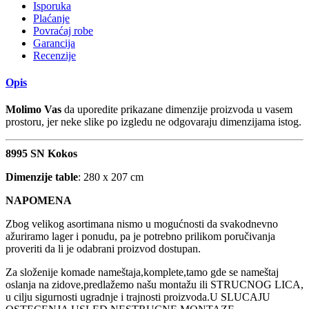
Isporuka
Plaćanje
Povraćaj robe
Garancija
Recenzije
Opis
Molimo Vas
da uporedite prikazane dimenzije proizvoda u vasem
prostoru, jer neke slike po izgledu ne odgovaraju dimenzijama istog.
8995 SN Kokos
Dimenzije table
: 280 x 207 cm
NAPOMENA
Zbog velikog asortimana nismo u mogućnosti da svakodnevno
ažuriramo lager i ponudu, pa je potrebno prilikom poručivanja
proveriti da li je odabrani proizvod dostupan.
Za složenije komade nameštaja,komplete,tamo gde se nameštaj
oslanja na zidove,predlažemo našu montažu ili STRUCNOG LICA,
u cilju sigurnosti ugradnje i trajnosti proizvoda.U SLUCAJU