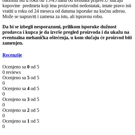
otkloniti isti u roku od 15-45 dana od trenutka prijave.U slučaju
kupovine predmeta koji ima proizvodni nedostatak, imate pravo isti
vratiti u roku od 24 meseca od datuma isporuke na kućnu adresu.
Može se napraviti i zamena za istu, ali ispravnu robu.
Da bi se izbegli nesporazumi, prilikom isporuke dužnost
prodavca i kupca je da izvrše pregled proizvoda i da ukažu na
eventualna mehanička oštećenja, u kom slučaju će proizvod biti
zamenjen.
Recenzije
Ocenjeno sa
0
od 5
0 reviews
Ocenjeno sa
5
od 5
0
Ocenjeno sa
4
od 5
0
Ocenjeno sa
3
od 5
0
Ocenjeno sa
2
od 5
0
Ocenjeno sa
1
od 5
0