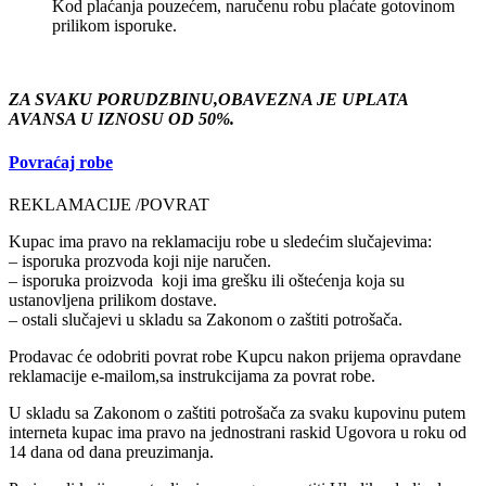
Kod plaćanja pouzećem, naručenu robu plaćate gotovinom
prilikom isporuke.
ZA SVAKU PORUDZBINU,OBAVEZNA JE UPLATA
AVANSA U IZNOSU OD 50%.
Povraćaj robe
REKLAMACIJE /POVRAT
Kupac ima pravo na reklamaciju robe u sledećim slučajevima:
– isporuka prozvoda koji nije naručen.
– isporuka proizvoda koji ima grešku ili oštećenja koja su
ustanovljena prilikom dostave.
– ostali slučajevi u skladu sa Zakonom o zaštiti potrošača.
Prodavac će odobriti povrat robe Kupcu nakon prijema opravdane
reklamacije e-mailom,sa instrukcijama za povrat robe.
U skladu sa Zakonom o zaštiti potrošača za svaku kupovinu putem
interneta kupac ima pravo na jednostrani raskid Ugovora u roku od
14 dana od dana preuzimanja.