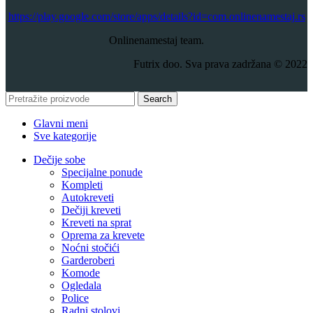
​https://play.google.com/store/apps/details?id=com.onlinenamestaj.rs
Onlinenamestaj team.
Futrix doo. Sva prava zadržana © 2022
Search
Glavni meni
Sve kategorije
Dečije sobe
Specijalne ponude
Kompleti
Autokreveti
Dečiji kreveti
Kreveti na sprat
Oprema za krevete
Noćni stočići
Garderoberi
Komode
Ogledala
Police
Radni stolovi