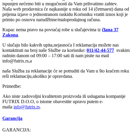
ispunjen nećemo biti u mogućnosti da Vam prihvatimo zahtev.
Naša web prodavnica će najkasnije u roku od 14 (četrnaest) dana od
prijema izjave o jednostranom raskidu Korisniku vratiti iznos koji je
primio po osnovu narudžbine/maloprodajnog računa.
Kupac nema pravo na povraćaj robe u slučajevima iz
člana 37
Zakona
.
U slučaju bilo kakvih upita,nejasnoća I reklamacija možete nas
kontaktirati na broj naše Službe za korisnike:
011/42-44-577
svakim
radnim danom od 09:00 – 17:00 sati ili nam pisite na mail
info@futrix.rs,a
naša Služba za reklamacije će se potruditi da Vam u što kraćem roku
reši reklamaciju,ukoliko je opravdana.
Primedbe:
Ako niste zadovoljni kvalitetom proizvoda ili uslugama kompanije
FUTRIX D.O.O, o istome obavestite upravu putem e-
maila
info@
futrix.rs
.
Garancija
GARANCIJA: