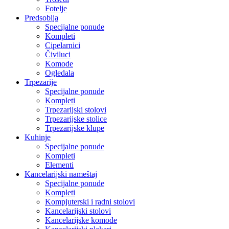
Fotelje
Predsoblja
Specijalne ponude
Kompleti
Cipelarnici
Čiviluci
Komode
Ogledala
Trpezarije
Specijalne ponude
Kompleti
Trpezarijski stolovi
Trpezarijske stolice
Trpezarijske klupe
Kuhinje
Specijalne ponude
Kompleti
Elementi
Kancelarijski nameštaj
Specijalne ponude
Kompleti
Kompjuterski i radni stolovi
Kancelarijski stolovi
Kancelarijske komode