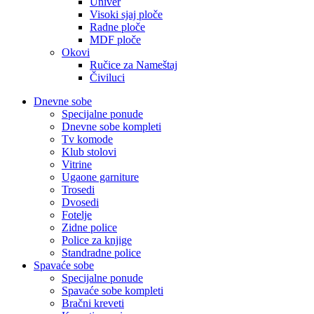
Univer
Visoki sjaj ploče
Radne ploče
MDF ploče
Okovi
Ručice za Nameštaj
Čiviluci
Dnevne sobe
Specijalne ponude
Dnevne sobe kompleti
Tv komode
Klub stolovi
Vitrine
Ugaone garniture
Trosedi
Dvosedi
Fotelje
Zidne police
Police za knjige
Standradne police
Spavaće sobe
Specijalne ponude
Spavaće sobe kompleti
Bračni kreveti