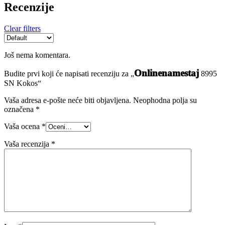
Recenzije
Clear filters
Još nema komentara.
Onlinenamestaj
Budite prvi koji će napisati recenziju za „
8995
SN Kokos“
Vaša adresa e-pošte neće biti objavljena.
Neophodna polja su
označena
*
Vaša ocena
*
Vaša recenzija
*