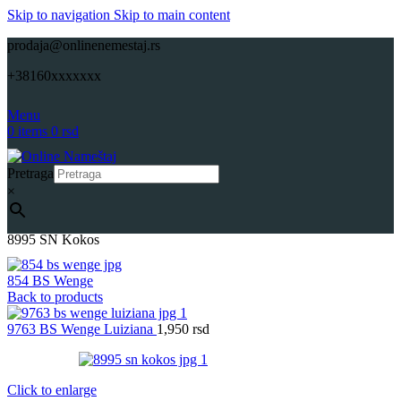
Skip to navigation
Skip to main content
prodaja@onlinenemestaj.rs
+38160xxxxxxx
Menu
0
items
0
rsd
Pretraga
×
Početna
Repromaterijali
Pločasti materijali
Univer
Onlinenamestaj
8995 SN Kokos
854 BS Wenge
Back to products
9763 BS Wenge Luiziana
1,950
rsd
Click to enlarge