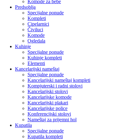
Komode za bebe
Predsoblja
Specijalne ponude
Kompleti
Cipelarnici
Čiviluci
Komode
Ogledala
Kuhinje
Specijalne ponude
Kuhinje kompleti
Elementi
Kancelarijski nameštaj
Specijalne ponude
Kancelarijski nameštaj kompleti
Kompjuterski i radni stolovi
Kancelarijski stolovi
Kancelarijske komode
Kancelarijski plakari
Kancelarijske police
Konferencijski stolovi
Nameštaj za prijemni hol
Kupatila
Specijalne ponude
Kupatila kompleti