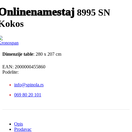
Onlinenamestaj
8995 SN
Kokos
Dimenzije table
: 280 x 207 cm
EAN:
2000000455860
Podelite:
info@spinola.rs
069 80 20 101
Opis
Prodavac