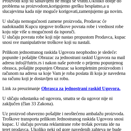
Proizvodi koji su sastavljeni ne mogu se vratiti.Ukoliko dodje do
problema sa proizvodom,korigujemo grešku besplatno,a u
slucajevima kada nije moguće korigovati,zamenjujemo ga novim.
U slučaju nemogućnosti zamene proizvoda, Prodavac će
nadoknaditi Kupcu njegove troškove povrata robe i vrednost robe
koju nije više u mogućnosti da isporuči.
U slučaju povrata robe koji nije nastao propustom Prodavca, kupac
snosi sve manipulativne troškove koji su nastali.
Prilikom jednostranog raskida Ugovora neophodno je sledeće:
popunite i pošaljite Obrazac za jednostrani raskid Ugovora na mail
adresu info@futrix.rs i nakon naše potvrde o prijemu popunjenog
obrasca, pošaljite popunjen Obrazac sa kompletnim proizvodom i
računom na adresu sa koje Vam je roba poslata ili koja je navedena
na računu koji je dostavljen uz robu.
Link za preuzimanje
Obrasca za jednostrani raskid Ugovora.
U sličaju odustanka od ugovora, smatra se da ugovor nije ni
zaključen (član 33 Zakona).
Uz proizvod obavezno pošaljite i neoštećenu ambalažu proizvoda.
Troškove transporta prilikom Jednostranog raskida Ugovora snosi
kupac. U slučaju povrata reklamirane robe trošak povrata ide na
teret prodavca. Ukoliko neki od gore navedenih zahteva ne bude