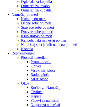
Ogledala za kupatila
Ormarići za lavabo
Ormarići za kupatila
Nameštaj po meri
Kuhinje po meri
Dečije sobe po meri
Spavaće sobe po meri
Dnevne sobe po meri
Klub stolovi po meri
Kancelarijski nameštaj po meri
Nameštaj specijalnih namena po meri
Kontakt
Repromaterijali
Pločasti materijali
Promo dezeni
Univer
Visoki sjaj ploče
Radne ploče
MDF ploče
Okovi
Ručice za Nameštaj
Čiviluci
Kapice
Filcevi za nameštaj
Nogice za nameštaj