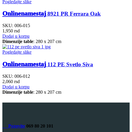
Pogledajte slike
Onlinenamestaj
8921 PR Ferrara Oak
SKU:
006-015
1,950
rsd
Dodaj u korpu
Dimenzije table
: 280 x 207 cm
Pogledajte slike
Onlinenamestaj
112 PE Svetlo Siva
SKU:
006-012
2,060
rsd
Dodaj u korpu
Dimenzije table
: 280 x 207 cm
Pozovite
069 80 20 101