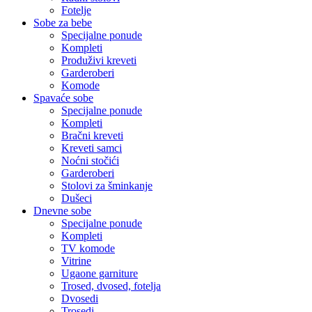
Fotelje
Sobe za bebe
Specijalne ponude
Kompleti
Produživi kreveti
Garderoberi
Komode
Spavaće sobe
Specijalne ponude
Kompleti
Bračni kreveti
Kreveti samci
Noćni stočići
Garderoberi
Stolovi za šminkanje
Dušeci
Dnevne sobe
Specijalne ponude
Kompleti
TV komode
Vitrine
Ugaone garniture
Trosed, dvosed, fotelja
Dvosedi
Trosedi