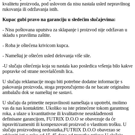
kvalitetu proizvoda, pod uslovom da nisu nastala usled nepravilnog
rukovanja ili održavanja istih.
Kupac gubi pravo na garanciju u sledećim slučajevima:
- Nisu poštovana uputstva za sklapanje i proizvod nije održavan u
skladu s pravilima zaštite.
- Roba je oštećena krivicom kupca.
- Nameštaj je oštećen usled delovanja više sile.
-U slučaju oštećenja koja su nastala kao posledica vršenja bilo kakve
popravke od strane neovlašćenih lica.
U slučaju reklamacije mogu biti potrebne dodatne informacije s
pakovanja proizvoda, stoga preporučujemo da ne bacate originalnu
ambalažu dok se nameštaj ne sastavi.
U slučaju da primetite nepravilnosti nameštaja u upotrebi, molimo
vas da nas kontaktirte. Ukoliko su iste primećene tokom garantnog
roka, a ulaze u kvantitativne ili kvalitativne neusklađenosti
definisane garancijom, FUTRIX D.O.O se obavezuje da će
ispraviti/zameniti ili kompenzovati proizvod o vlastitom trošku. U
slučaju proizvodnog nedostatka,FUTRIX D.O.O obavezao se