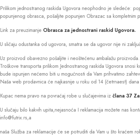
Prilikom jednostranog raskida Ugovora neophodno je sledeće: popun
popunjenog obrasca, pošaljite popunjen Obrazac sa kompletnim pro
Link za preuzimanje
Obrasca za jednostrani raskid Ugovora.
U sličaju odustanka od ugovora, smatra se da ugovor nije ni zaklj
Uz proizvod obavezno pošaljite i neoštećenu ambalažu proizvoda.
Troškove transporta prilikom Jednostranog raskida Ugovora snosi k
bude ispunjen nećemo biti u mogućnosti da Vam prihvatimo zahtev
Naša web prodavnica će najkasnije u roku od 14 (četrnaest) dana o
Kupac nema pravo na povraćaj robe u slučajevima iz
člana 37 Z
U slučaju bilo kakvih upita,nejasnoća I reklamacija možete nas kont
info@futrix.rs,a
naša Služba za reklamacije će se potruditi da Vam u što kraćem rok