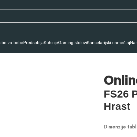
obe za bebe
Predsoblja
Kuhinje
Gaming stolovi
Kancelarijski nameštaj
Nam
 677 FS26 Prirodni Piemona Hrast
Onlin
FS26 P
Hrast
Dimenzije tab