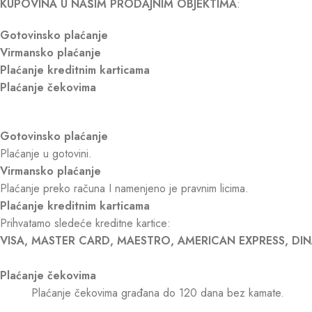
KUPOVINA U NAŠIM PRODAJNIM OBJEKTIMA
:
Gotovinsko plaćanje
Virmansko plaćanje
Plaćanje kreditnim karticama
Plaćanje čekovima
Gotovinsko plaćanje
Plaćanje u gotovini.
Virmansko plaćanje
Plaćanje preko računa I namenjeno je pravnim licima.
Plaćanje kreditnim karticama
Prihvatamo sledeće kreditne kartice:
VISA, MASTER CARD, MAESTRO, AMERICAN EXPRESS, DIN
Plaćanje čekovima
Plaćanje čekovima građana do 120 dana bez kamate.