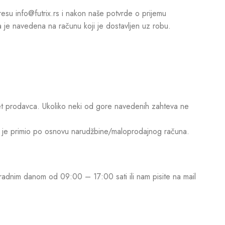
esu info@futrix.rs i nakon naše potvrde o prijemu
je navedena na računu koji je dostavljen uz robu.
ret prodavca. Ukoliko neki od gore navedenih zahteva ne
oji je primio po osnovu narudžbine/maloprodajnog računa.
adnim danom od 09:00 – 17:00 sati ili nam pisite na mail