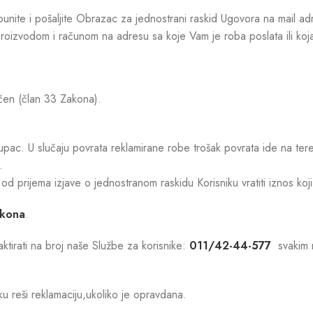
ite i pošaljite Obrazac za jednostrani raskid Ugovora na mail adr
izvodom i računom na adresu sa koje Vam je roba poslata ili koja 
učen (član 33 Zakona).
upac. U slučaju povrata reklamirane robe trošak povrata ide na te
.
d prijema izjave o jednostranom raskidu Korisniku vratiti iznos k
akona
.
aktirati na broj naše Službe za korisnike:
011/42-44-577
svakim r
u reši reklamaciju,ukoliko je opravdana.