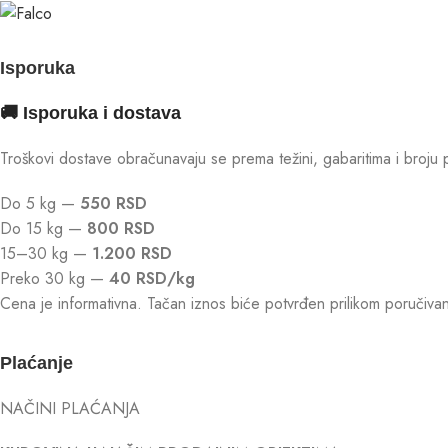
Isporuka
🚚 Isporuka i dostava
Troškovi dostave obračunavaju se prema težini, gabaritima i broju 
Do 5 kg —
550 RSD
Do 15 kg —
800 RSD
15–30 kg —
1.200 RSD
Preko 30 kg —
40 RSD/kg
Cena je informativna. Tačan iznos biće potvrđen prilikom poruči
Plaćanje
NAČINI PLAĆANJA