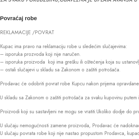
Povraćaj robe
REKLAMACIJE /POVRAT
Kupac ima pravo na reklamaciju robe u sledećim slučajevima:
– isporuka prozvoda koji nije naručen.
– isporuka proizvoda koji ima grešku ili oštećenja koja su ustanovl
– ostali slučajevi u skladu sa Zakonom o zaštiti potrošača.
Prodavac će odobriti povrat robe Kupcu nakon prijema opravdane r
U skladu sa Zakonom o zaštiti potrošača za svaku kupovinu putem 
Proizvodi koji su sastavljeni ne mogu se vratiti.Ukoliko dodje d
U slučaju nemogućnosti zamene proizvoda, Prodavac će nadoknaditi
U slučaju povrata robe koji nije nastao propustom Prodavca, kupac 