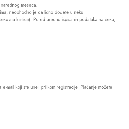
g narednog meseca.
ovima, neophodno je da lično dođete u neku
 čekovna kartica). Pored uredno ispisanih podataka na čeku,
mail koji ste uneli prilikom registracije. Plaćanje možete