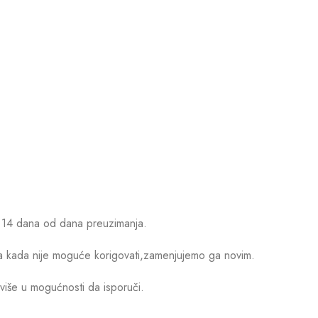
d 14 dana od dana preuzimanja.
ima kada nije moguće korigovati,zamenjujemo ga novim.
iše u mogućnosti da isporuči.