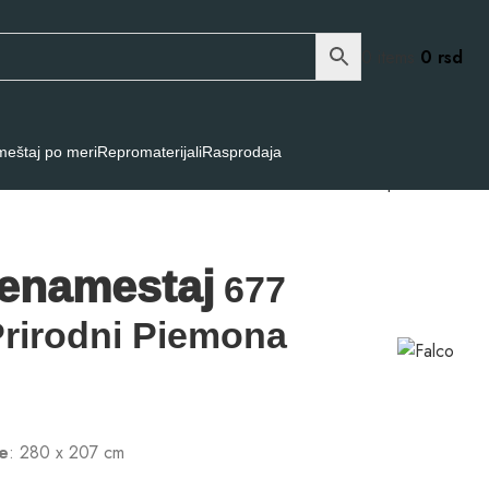
0
items
0
rsd
eštaj po meri
Repromaterijali
Rasprodaja
Back to products
enamestaj
677
rirodni Piemona
le
: 280 x 207 cm