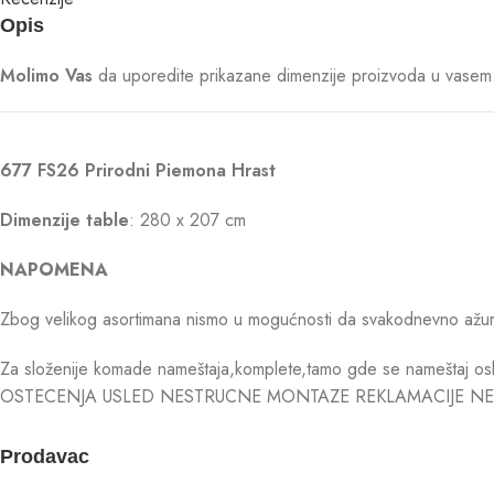
Opis
Molimo Vas
da uporedite prikazane dimenzije proizvoda u vasem p
677 FS26 Prirodni Piemona Hrast
Dimenzije table
: 280 x 207 cm
NAPOMENA
Zbog velikog asortimana nismo u mogućnosti da svakodnevno ažurira
Za složenije komade nameštaja,komplete,tamo gde se nameštaj osl
OSTECENJA USLED NESTRUCNE MONTAZE REKLAMACIJE NE
Prodavac