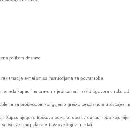
jena prilikom dostave.
eklamacije e-mailom,sa instrukcijama za povrat robe.
interneta kupac ima pravo na jednostrani raskid Ugovora u roku o
o problema sa proizvodom,korigujemo grešku besplatno,a u slucajev
 Kupcu njegove troškove povrata robe i vrednost robe koju nije v
snosi sve manipulativne troškove koji su nastali.