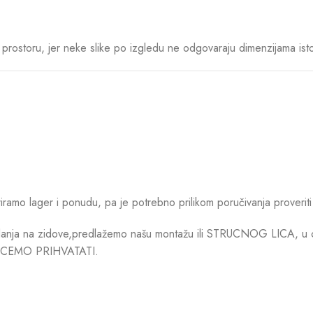
rostoru, jer neke slike po izgledu ne odgovaraju dimenzijama ist
mo lager i ponudu, pa je potrebno prilikom poručivanja proveriti 
anja na zidove,predlažemo našu montažu ili STRUCNOG LICA, u cilj
CEMO PRIHVATATI.