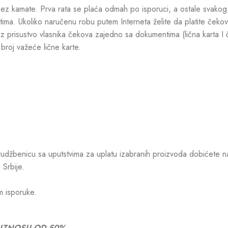
z kamate. Prva rata se plaća odmah po isporuci, a ostale svako
ima. Ukoliko naručenu robu putem Interneta želite da platite ček
uz prisustvo vlasnika čekova zajedno sa dokumentima (lična karta I
broj važeće lične karte.
džbenicu sa uputstvima za uplatu izabranih proizvoda dobićete na e-
 Srbije.
m isporuke.
 IZNOSU OD 50%.