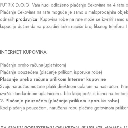
FUTRIX D.O.O Vam nudi odloženo plaćanje čekovima na 4 rate be
Plaćanje čekovima na rate moguće je samo u maloprodajnim objekt
odnaših
prodavnica
. Kupovina robe na rate može se izvršiti samo 
kupac je dužan da na pozadini čeka napiše broj fiksnog telefona I 
INTERNET KUPOVINA
Plaćanje preko računa(uplatnicom)
Plaćanje pouzećem (plaćanje prilikom isporuke robe)
Plaćanje preko računa prilikom Internet kupovine
Svoju narudžbu možete platiti direktnom uplatom na naš račun. Naru
izvršiti standardnom uplatnicom u bilo kojoj pošti ili banci na teritoriji
2. Plaćanje pouzećem (plaćanje prilikom isporuke robe)
Kod plaćanja pouzećem, naručenu robu plaćate gotovinom priliko
ZA SVAKU PORUDZBINU,OBAVEZNA JE UPLATA AVANSA U