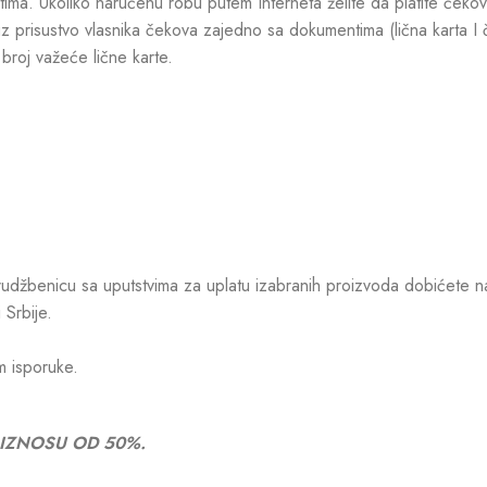
ima. Ukoliko naručenu robu putem Interneta želite da platite ček
uz prisustvo vlasnika čekova zajedno sa dokumentima (lična karta I
broj važeće lične karte.
džbenicu sa uputstvima za uplatu izabranih proizvoda dobićete na e-
 Srbije.
m isporuke.
 IZNOSU OD 50%.