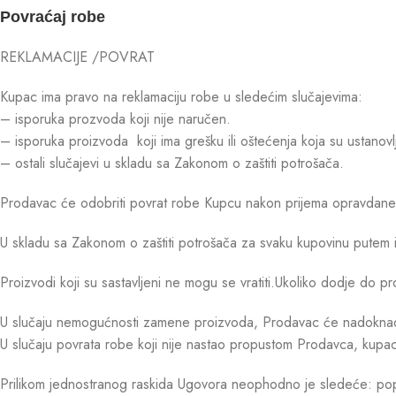
Povraćaj robe
REKLAMACIJE /POVRAT
Kupac ima pravo na reklamaciju robe u sledećim slučajevima:
– isporuka prozvoda koji nije naručen.
– isporuka proizvoda koji ima grešku ili oštećenja koja su ustanovl
– ostali slučajevi u skladu sa Zakonom o zaštiti potrošača.
Prodavac će odobriti povrat robe Kupcu nakon prijema opravdane r
U skladu sa Zakonom o zaštiti potrošača za svaku kupovinu putem 
Proizvodi koji su sastavljeni ne mogu se vratiti.Ukoliko dodje d
U slučaju nemogućnosti zamene proizvoda, Prodavac će nadoknaditi
U slučaju povrata robe koji nije nastao propustom Prodavca, kupac 
Prilikom jednostranog raskida Ugovora neophodno je sledeće: popun