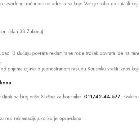
izvodom i računom na adresu sa koje Vam je roba poslata ili koja 
učen (član 33 Zakona).
upac. U slučaju povrata reklamirane robe trošak povrata ide na te
.
d prijema izjave o jednostranom raskidu Korisniku vratiti iznos k
akona
.
aktirati na broj naše Službe za korisnike:
011/42-44-577
svakim r
u reši reklamaciju,ukoliko je opravdana.