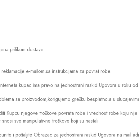
jena prilikom dostave.
eklamacije e-mailom,sa instrukcijama za povrat robe.
interneta kupac ima pravo na jednostrani raskid Ugovora u roku o
o problema sa proizvodom,korigujemo grešku besplatno,a u slucajev
 Kupcu njegove troškove povrata robe i vrednost robe koju nije v
snosi sve manipulativne troškove koji su nastali.
ite i pošaljite Obrazac za jednostrani raskid Ugovora na mail adr