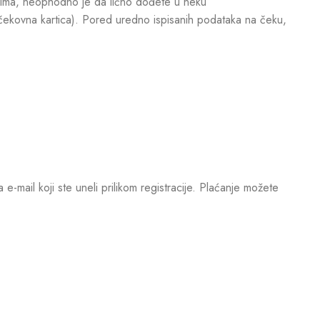
ovima, neophodno je da lično dođete u neku
 čekovna kartica). Pored uredno ispisanih podataka na čeku,
mail koji ste uneli prilikom registracije. Plaćanje možete