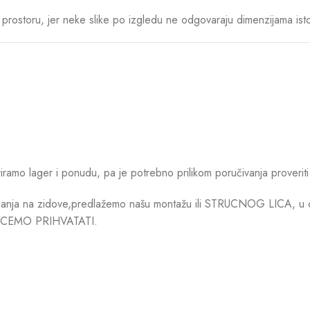
rostoru, jer neke slike po izgledu ne odgovaraju dimenzijama ist
mo lager i ponudu, pa je potrebno prilikom poručivanja proveriti 
anja na zidove,predlažemo našu montažu ili STRUCNOG LICA, u cilj
CEMO PRIHVATATI.