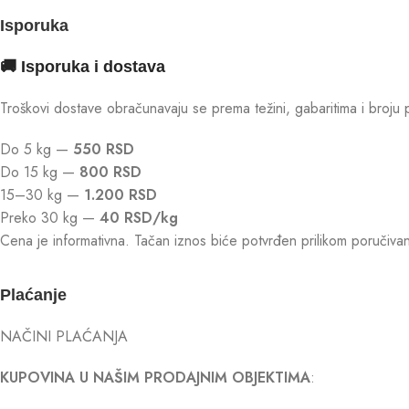
Isporuka
🚚 Isporuka i dostava
Troškovi dostave obračunavaju se prema težini, gabaritima i broju 
Do 5 kg —
550 RSD
Do 15 kg —
800 RSD
15–30 kg —
1.200 RSD
Preko 30 kg —
40 RSD/kg
Cena je informativna. Tačan iznos biće potvrđen prilikom poruči
Plaćanje
NAČINI PLAĆANJA
KUPOVINA U NAŠIM PRODAJNIM OBJEKTIMA
: