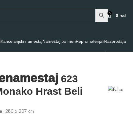
0
0
rsd
i
Kancelarijski nameštaj
Nameštaj po meri
Repromaterijali
Rasprodaja
Back to products
enamestaj
623
onako Hrast Beli
le
: 280 x 207 cm