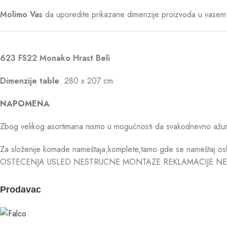
Molimo Vas
da uporedite prikazane dimenzije proizvoda u vasem p
623 FS22 Monako Hrast Beli
Dimenzije table
: 280 x 207 cm
NAPOMENA
Zbog velikog asortimana nismo u mogućnosti da svakodnevno ažurira
Za složenije komade nameštaja,komplete,tamo gde se nameštaj osl
OSTECENJA USLED NESTRUCNE MONTAZE REKLAMACIJE NE
Prodavac