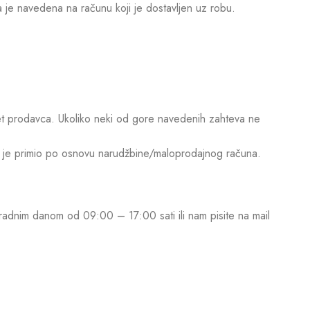
je navedena na računu koji je dostavljen uz robu.
ret prodavca. Ukoliko neki od gore navedenih zahteva ne
oji je primio po osnovu narudžbine/maloprodajnog računa.
adnim danom od 09:00 – 17:00 sati ili nam pisite na mail