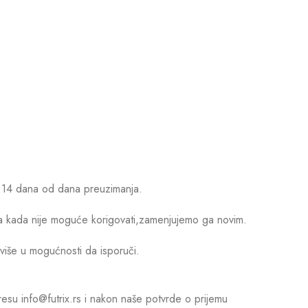
d 14 dana od dana preuzimanja.
ima kada nije moguće korigovati,zamenjujemo ga novim.
iše u mogućnosti da isporuči.
esu info@futrix.rs i nakon naše potvrde o prijemu