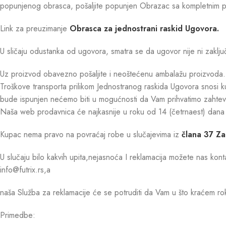
popunjenog obrasca, pošaljite popunjen Obrazac sa kompletnim pro
Link za preuzimanje
Obrasca za jednostrani raskid Ugovora.
U sličaju odustanka od ugovora, smatra se da ugovor nije ni zaklj
Uz proizvod obavezno pošaljite i neoštećenu ambalažu proizvoda.
Troškove transporta prilikom Jednostranog raskida Ugovora snosi k
bude ispunjen nećemo biti u mogućnosti da Vam prihvatimo zahtev
Naša web prodavnica će najkasnije u roku od 14 (četrnaest) dana o
Kupac nema pravo na povraćaj robe u slučajevima iz
člana 37 Z
U slučaju bilo kakvih upita,nejasnoća I reklamacija možete nas kont
info@futrix.rs,a
naša Služba za reklamacije će se potruditi da Vam u što kraćem rok
Primedbe: