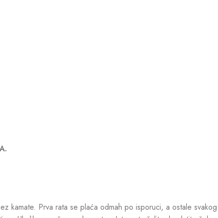
A.
z kamate. Prva rata se plaća odmah po isporuci, a ostale svako