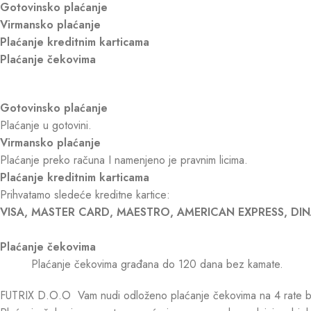
Gotovinsko plaćanje
Virmansko plaćanje
Plaćanje kreditnim karticama
Plaćanje čekovima
Gotovinsko plaćanje
Plaćanje u gotovini.
Virmansko plaćanje
Plaćanje preko računa I namenjeno je pravnim licima.
Plaćanje kreditnim karticama
Prihvatamo sledeće kreditne kartice:
VISA, MASTER CARD, MAESTRO, AMERICAN EXPRESS, DIN
Plaćanje čekovima
Plaćanje čekovima građana do 120 dana bez kamate.
FUTRIX D.O.O Vam nudi odloženo plaćanje čekovima na 4 rate be