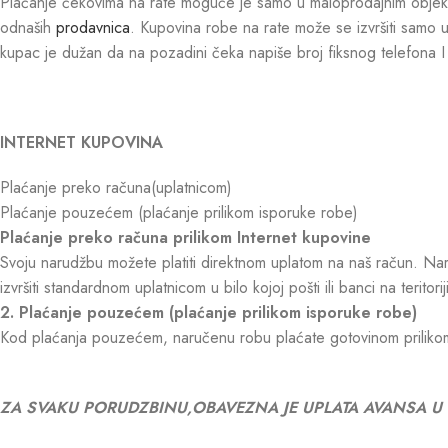
Plaćanje čekovima na rate moguće je samo u maloprodajnim objekt
odnaših
prodavnica
. Kupovina robe na rate može se izvršiti samo 
kupac je dužan da na pozadini čeka napiše broj fiksnog telefona I 
INTERNET KUPOVINA
Plaćanje preko računa(uplatnicom)
Plaćanje pouzećem (plaćanje prilikom isporuke robe)
Plaćanje preko računa prilikom Internet kupovine
Svoju narudžbu možete platiti direktnom uplatom na naš račun. Naru
izvršiti standardnom uplatnicom u bilo kojoj pošti ili banci na teritoriji
2. Plaćanje pouzećem (plaćanje prilikom isporuke robe)
Kod plaćanja pouzećem, naručenu robu plaćate gotovinom priliko
ZA SVAKU PORUDZBINU,OBAVEZNA JE UPLATA AVANSA U