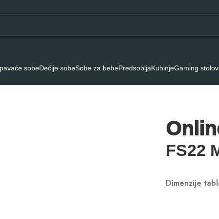
pavaće sobe
Dečije sobe
Sobe za bebe
Predsoblja
Kuhinje
Gaming stolov
 623 FS22 Monako Hrast Beli
Onlin
FS22 M
Dimenzije tab