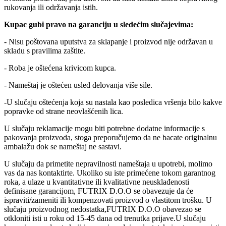
rukovanja ili održavanja istih.
Kupac gubi pravo na garanciju u sledećim slučajevima:
- Nisu poštovana uputstva za sklapanje i proizvod nije održavan u
skladu s pravilima zaštite.
- Roba je oštećena krivicom kupca.
- Nameštaj je oštećen usled delovanja više sile.
-U slučaju oštećenja koja su nastala kao posledica vršenja bilo kakve
popravke od strane neovlašćenih lica.
U slučaju reklamacije mogu biti potrebne dodatne informacije s
pakovanja proizvoda, stoga preporučujemo da ne bacate originalnu
ambalažu dok se nameštaj ne sastavi.
U slučaju da primetite nepravilnosti nameštaja u upotrebi, molimo
vas da nas kontaktirte. Ukoliko su iste primećene tokom garantnog
roka, a ulaze u kvantitativne ili kvalitativne neusklađenosti
definisane garancijom, FUTRIX D.O.O se obavezuje da će
ispraviti/zameniti ili kompenzovati proizvod o vlastitom trošku. U
slučaju proizvodnog nedostatka,FUTRIX D.O.O obavezao se
otkloniti isti u roku od 15-45 dana od trenutka prijave.U slučaju