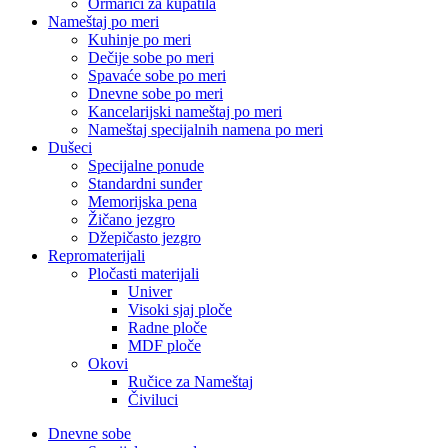
Ormarići za kupatila
Nameštaj po meri
Kuhinje po meri
Dečije sobe po meri
Spavaće sobe po meri
Dnevne sobe po meri
Kancelarijski nameštaj po meri
Nameštaj specijalnih namena po meri
Dušeci
Specijalne ponude
Standardni sunđer
Memorijska pena
Žičano jezgro
Džepičasto jezgro
Repromaterijali
Pločasti materijali
Univer
Visoki sjaj ploče
Radne ploče
MDF ploče
Okovi
Ručice za Nameštaj
Čiviluci
Dnevne sobe