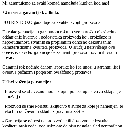
Mi garantujemo za svaki komad nameštaja kupljen kod nas!
24 meseca garancije kvaliteta.
FUTRIX D.O.O garantuje za kvalitet svojih proizvoda.
Davalac garancije, u garantnom roku, o svom trošku obezbeđuje
otklanjanje kvarova i nedostataka proizvoda koji proizilaze iz
nepodudarnosti stvarnih sa propisanim odnosno deklarisanim
karakteristikama kvaliteta proizvoda. U slučaju neizvršenja ove
obaveze, davalac garancije će zameniti proizvod novim ili vratiti
novac.
Garantni rok počinje danom isporuke koji se unosi u garantni list i
overava pečatom i potpisom ovlašćenog prodavca.
Uslovi važenja garancije :
- Proizvod se obavezno mora sklopiti prateći uputstva za sklapanje
nameštaja.
- Proizvod se sme koristiti isključivo u svrhe za koje je namenjen, te
treba biti održavan u skladu s pravilima zaštite.
- Garancija se odnosi na proizvodne ili dostavne nedostatke u
kvalitetu proizvoda, pod uslovom da nisu nastala usled nepravilnog