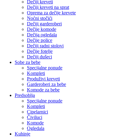
Dečiji kreveti
Dečiji kreveti na sprat
Oprema za dečije krevete
Noćni stočići
Dečiji garderoberi
Dečije komode
Dečija ogledala
Dečije police
Dečiji radni stolovi
Dečije fotelje
Dečiji dušeci
Sobe za bebe
Specijalne ponude
Kompleti
Produživi kreveti
Garderoberi za bebe
Komode za bebe
Predsoblja
Specijalne ponude
Kompleti
Cipelarnici
Čiviluci
Komode
Ogledala
Kuhinje