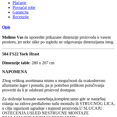
Plaćanje
Povraćaj robe
Garancija
Recenzije
Opis
Molimo Vas
da uporedite prikazane dimenzije proizvoda u vasem
prostoru, jer neke slike po izgledu ne odgovaraju dimenzijama istog.
584 FS22 York Hrast
Dimenzije table
: 280 x 207 cm
NAPOMENA
Zbog velikog asortimana nismo u mogućnosti da svakodnevno
ažuriramo lager i ponudu, pa je potrebno prilikom poručivanja
proveriti da li je odabrani proizvod dostupan.
Za složenije komade nameštaja,komplete,tamo gde se nameštaj
oslanja na zidove,predlažemo našu montažu ili STRUCNOG LICA,
u cilju sigurnosti ugradnje i trajnosti proizvoda.U SLUCAJU
OSTECENJA USLED NESTRUCNE MONTAZE