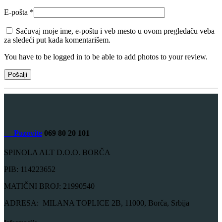
E-pošta
*
Sačuvaj moje ime, e-poštu i veb mesto u ovom pregledaču veba
za sledeći put kada komentarišem.
You have to be logged in to be able to add photos to your review.
Pozovite
069 80 20 101
SPINOLA ALT D.O.O. BORČA
PIB: 114223652
MATIČNI BROJ: 21990540
ADRESA: MILANA TOPLICE 2B, 11000, Borča, Srbija