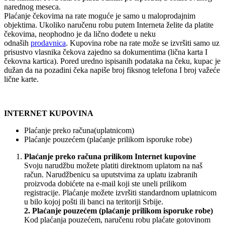
narednog meseca.
Plaćanje čekovima na rate moguće je samo u maloprodajnim
objektima. Ukoliko naručenu robu putem Interneta želite da platite
čekovima, neophodno je da lično dođete u neku
odnaših
prodavnica
. Kupovina robe na rate može se izvršiti samo uz
prisustvo vlasnika čekova zajedno sa dokumentima (lična karta I
čekovna kartica). Pored uredno ispisanih podataka na čeku, kupac je
dužan da na pozadini čeka napiše broj fiksnog telefona I broj važeće
lične karte.
INTERNET KUPOVINA
Plaćanje preko računa(uplatnicom)
Plaćanje pouzećem (plaćanje prilikom isporuke robe)
Plaćanje preko računa prilikom Internet kupovine
Svoju narudžbu možete platiti direktnom uplatom na naš
račun. Narudžbenicu sa uputstvima za uplatu izabranih
proizvoda dobićete na e-mail koji ste uneli prilikom
registracije. Plaćanje možete izvršiti standardnom uplatnicom
u bilo kojoj pošti ili banci na teritoriji Srbije.
2. Plaćanje pouzećem (plaćanje prilikom isporuke robe)
Kod plaćanja pouzećem, naručenu robu plaćate gotovinom