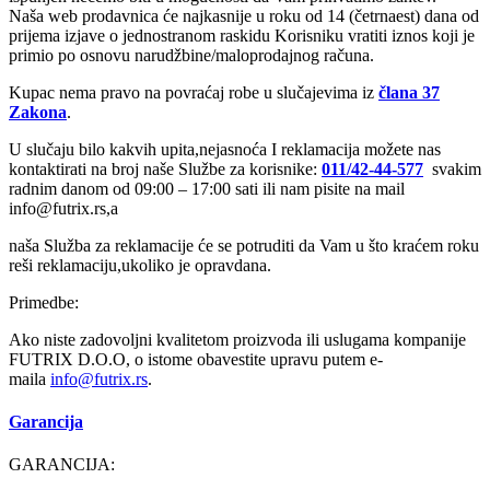
Naša web prodavnica će najkasnije u roku od 14 (četrnaest) dana od
prijema izjave o jednostranom raskidu Korisniku vratiti iznos koji je
primio po osnovu narudžbine/maloprodajnog računa.
Kupac nema pravo na povraćaj robe u slučajevima iz
člana 37
Zakona
.
U slučaju bilo kakvih upita,nejasnoća I reklamacija možete nas
kontaktirati na broj naše Službe za korisnike:
011/42-44-577
svakim
radnim danom od 09:00 – 17:00 sati ili nam pisite na mail
info@futrix.rs,a
naša Služba za reklamacije će se potruditi da Vam u što kraćem roku
reši reklamaciju,ukoliko je opravdana.
Primedbe:
Ako niste zadovoljni kvalitetom proizvoda ili uslugama kompanije
FUTRIX D.O.O, o istome obavestite upravu putem e-
maila
info@
futrix.rs
.
Garancija
GARANCIJA: