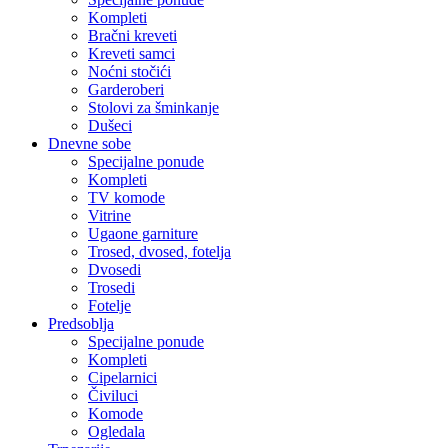
Kompleti
Bračni kreveti
Kreveti samci
Noćni stočići
Garderoberi
Stolovi za šminkanje
Dušeci
Dnevne sobe
Specijalne ponude
Kompleti
TV komode
Vitrine
Ugaone garniture
Trosed, dvosed, fotelja
Dvosedi
Trosedi
Fotelje
Predsoblja
Specijalne ponude
Kompleti
Cipelarnici
Čiviluci
Komode
Ogledala