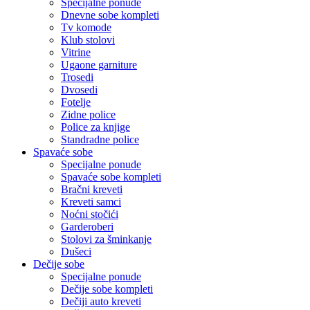
Specijalne ponude
Dnevne sobe kompleti
Tv komode
Klub stolovi
Vitrine
Ugaone garniture
Trosedi
Dvosedi
Fotelje
Zidne police
Police za knjige
Standradne police
Spavaće sobe
Specijalne ponude
Spavaće sobe kompleti
Bračni kreveti
Kreveti samci
Noćni stočići
Garderoberi
Stolovi za šminkanje
Dušeci
Dečije sobe
Specijalne ponude
Dečije sobe kompleti
Dečiji auto kreveti