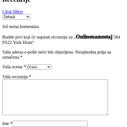
Clear filters
Još nema komentara.
Onlinenamestaj
Budite prvi koji će napisati recenziju za „
584
FS22 York Hrast“
Vaša adresa e-pošte neće biti objavljena.
Neophodna polja su
označena
*
Vaša ocena
*
Vaša recenzija
*
Ime
*