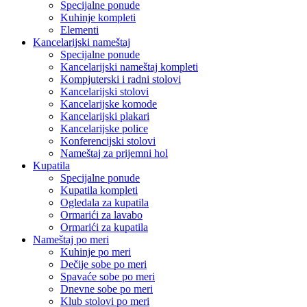
Specijalne ponude
Kuhinje kompleti
Elementi
Kancelarijski nameštaj
Specijalne ponude
Kancelarijski nameštaj kompleti
Kompjuterski i radni stolovi
Kancelarijski stolovi
Kancelarijske komode
Kancelarijski plakari
Kancelarijske police
Konferencijski stolovi
Nameštaj za prijemni hol
Kupatila
Specijalne ponude
Kupatila kompleti
Ogledala za kupatila
Ormarići za lavabo
Ormarići za kupatila
Nameštaj po meri
Kuhinje po meri
Dečije sobe po meri
Spavaće sobe po meri
Dnevne sobe po meri
Klub stolovi po meri