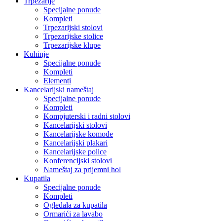
Trpezarije
Specijalne ponude
Kompleti
Trpezarijski stolovi
Trpezarijske stolice
Trpezarijske klupe
Kuhinje
Specijalne ponude
Kompleti
Elementi
Kancelarijski nameštaj
Specijalne ponude
Kompleti
Kompjuterski i radni stolovi
Kancelarijski stolovi
Kancelarijske komode
Kancelarijski plakari
Kancelarijske police
Konferencijski stolovi
Nameštaj za prijemni hol
Kupatila
Specijalne ponude
Kompleti
Ogledala za kupatila
Ormarići za lavabo