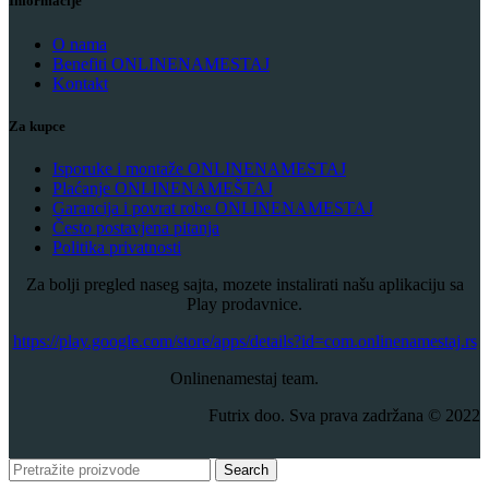
Informacije
O nama
Benefiti ONLINENAMESTAJ
Kontakt
Za kupce
Isporuke i montaže ONLINENAMESTAJ
Plaćanje ONLINENAMEŠTAJ
Garancija i povrat robe ONLINENAMESTAJ
Često postavjena pitanja
Politika privatnosti
Za bolji pregled naseg sajta, mozete instalirati našu aplikaciju sa
Play prodavnice.
​https://play.google.com/store/apps/details?id=com.onlinenamestaj.rs
Onlinenamestaj team.
Futrix doo. Sva prava zadržana © 2022
Search