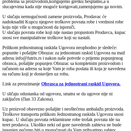
problema sa proizvodom,korigujemo grešku besplatno,a u
slucajevima kada nije moguće korigovati,zamenjujemo ga novim.
U slučaju nemogućnosti zamene proizvoda, Prodavac će
nadoknaditi Kupcu njegove troškove povrata robe i vrednost robe
koju nije više u mogućnosti da isporuči.
U slučaju povrata robe koji nije nastao propustom Prodavca, kupac
snosi sve manipulativne troškove koji su nastali.
Prilikom jednostranog raskida Ugovora neophodno je sledeće:
popunite i pošaljite Obrazac za jednostrani raskid Ugovora na mail
adresu info@futrix.rs i nakon naše potvrde o prijemu popunjenog
obrasca, pošaljite popunjen Obrazac sa kompletnim proizvodom i
računom na adresu sa koje Vam je roba poslata ili koja je navedena
na računu koji je dostavljen uz robu.
Link za preuzimanje
Obrasca za jednostrani raskid Ugovora.
U sličaju odustanka od ugovora, smatra se da ugovor nije ni
zaključen (član 33 Zakona).
Uz proizvod obavezno pošaljite i neoštećenu ambalažu proizvoda.
Troškove transporta prilikom Jednostranog raskida Ugovora snosi
kupac. U slučaju povrata reklamirane robe trošak povrata ide na
teret prodavca. Ukoliko neki od gore navedenih zahteva ne bude
ispunjen nećemo biti u mogućnosti da Vam prihvatimo zahtev.