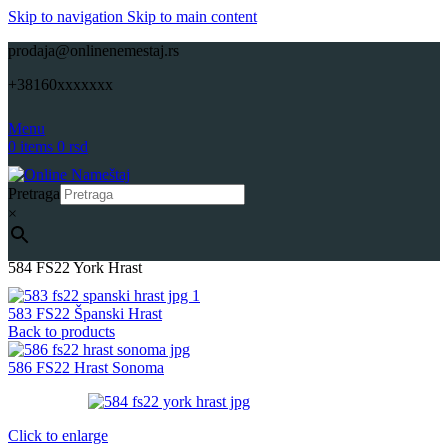
Skip to navigation
Skip to main content
prodaja@onlinenemestaj.rs
+38160xxxxxxx
Menu
0
items
0
rsd
Pretraga
×
Početna
Repromaterijali
Pločasti materijali
Univer
Onlinenamestaj
584 FS22 York Hrast
583 FS22 Španski Hrast
Back to products
586 FS22 Hrast Sonoma
Click to enlarge