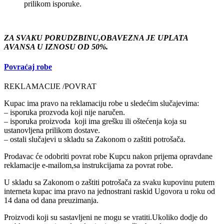
prilikom isporuke.
ZA SVAKU PORUDZBINU,OBAVEZNA JE UPLATA
AVANSA U IZNOSU OD 50%.
Povraćaj robe
REKLAMACIJE /POVRAT
Kupac ima pravo na reklamaciju robe u sledećim slučajevima:
– isporuka prozvoda koji nije naručen.
– isporuka proizvoda koji ima grešku ili oštećenja koja su
ustanovljena prilikom dostave.
– ostali slučajevi u skladu sa Zakonom o zaštiti potrošača.
Prodavac će odobriti povrat robe Kupcu nakon prijema opravdane
reklamacije e-mailom,sa instrukcijama za povrat robe.
U skladu sa Zakonom o zaštiti potrošača za svaku kupovinu putem
interneta kupac ima pravo na jednostrani raskid Ugovora u roku od
14 dana od dana preuzimanja.
Proizvodi koji su sastavljeni ne mogu se vratiti.Ukoliko dodje do