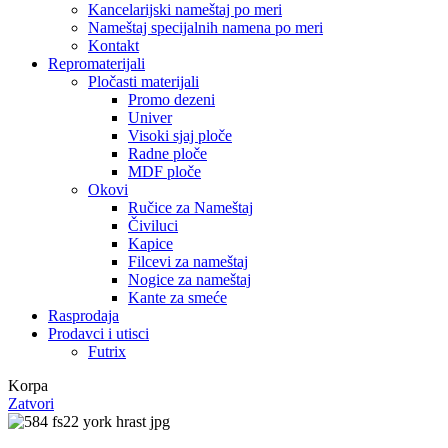
Kancelarijski nameštaj po meri
Nameštaj specijalnih namena po meri
Kontakt
Repromaterijali
Pločasti materijali
Promo dezeni
Univer
Visoki sjaj ploče
Radne ploče
MDF ploče
Okovi
Ručice za Nameštaj
Čiviluci
Kapice
Filcevi za nameštaj
Nogice za nameštaj
Kante za smeće
Rasprodaja
Prodavci i utisci
Futrix
Korpa
Zatvori