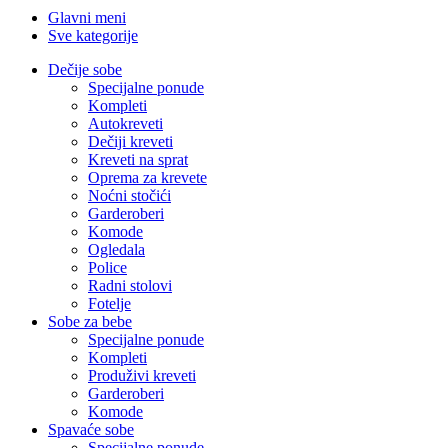
Glavni meni
Sve kategorije
Dečije sobe
Specijalne ponude
Kompleti
Autokreveti
Dečiji kreveti
Kreveti na sprat
Oprema za krevete
Noćni stočići
Garderoberi
Komode
Ogledala
Police
Radni stolovi
Fotelje
Sobe za bebe
Specijalne ponude
Kompleti
Produživi kreveti
Garderoberi
Komode
Spavaće sobe
Specijalne ponude