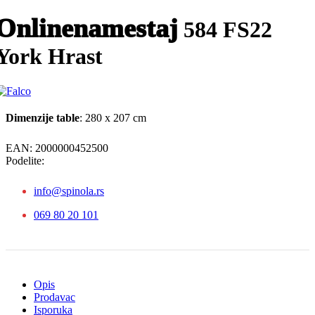
Onlinenamestaj
584 FS22
York Hrast
Dimenzije table
: 280 x 207 cm
EAN:
2000000452500
Podelite:
info@spinola.rs
069 80 20 101
Opis
Prodavac
Isporuka