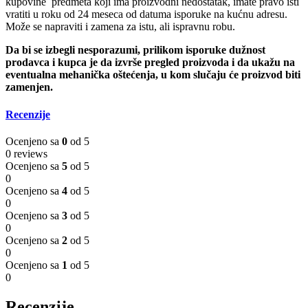
kupovine predmeta koji ima proizvodni nedostatak, imate pravo isti
vratiti u roku od 24 meseca od datuma isporuke na kućnu adresu.
Može se napraviti i zamena za istu, ali ispravnu robu.
Da bi se izbegli nesporazumi, prilikom isporuke dužnost
prodavca i kupca je da izvrše pregled proizvoda i da ukažu na
eventualna mehanička oštećenja, u kom slučaju će proizvod biti
zamenjen.
Recenzije
Ocenjeno sa
0
od 5
0 reviews
Ocenjeno sa
5
od 5
0
Ocenjeno sa
4
od 5
0
Ocenjeno sa
3
od 5
0
Ocenjeno sa
2
od 5
0
Ocenjeno sa
1
od 5
0
Recenzije