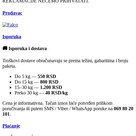
REKLAMACIJE NECEMO PRIHVATATI.
Prodavac
Isporuka
🚚 Isporuka i dostava
Troškovi dostave obračunavaju se prema težini, gabaritima i broju
paketa.
Do 5 kg —
550 RSD
Do 15 kg —
800 RSD
15–30 kg —
1.200 RSD
Preko 30 kg —
40 RSD/kg
Cena je informativna. Tačan iznos biće potvrđen prilikom
poručivanja ili putem SMS / Viber / WhatsApp poruke na
069 80 20
101
.
Plaćanje