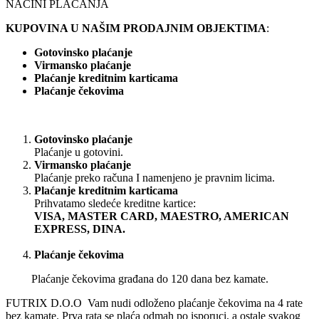
NAČINI PLAĆANJA
KUPOVINA U NAŠIM PRODAJNIM OBJEKTIMA
:
Gotovinsko plaćanje
Virmansko plaćanje
Plaćanje kreditnim karticama
Plaćanje čekovima
Gotovinsko plaćanje
Plaćanje u gotovini.
Virmansko plaćanje
Plaćanje preko računa I namenjeno je pravnim licima.
Plaćanje kreditnim karticama
Prihvatamo sledeće kreditne kartice:
VISA, MASTER CARD, MAESTRO, AMERICAN
EXPRESS, DINA.
Plaćanje čekovima
Plaćanje čekovima građana do 120 dana bez kamate.
FUTRIX D.O.O Vam nudi odloženo plaćanje čekovima na 4 rate
bez kamate. Prva rata se plaća odmah po isporuci, a ostale svakog