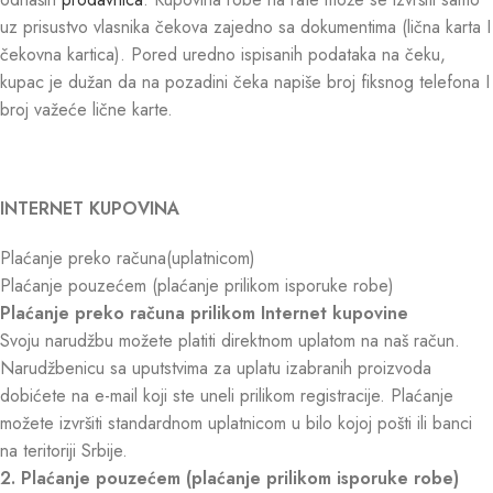
uz prisustvo vlasnika čekova zajedno sa dokumentima (lična karta I
čekovna kartica). Pored uredno ispisanih podataka na čeku,
kupac je dužan da na pozadini čeka napiše broj fiksnog telefona I
broj važeće lične karte.
INTERNET KUPOVINA
Plaćanje preko računa(uplatnicom)
Plaćanje pouzećem (plaćanje prilikom isporuke robe)
Plaćanje preko računa prilikom Internet kupovine
Svoju narudžbu možete platiti direktnom uplatom na naš račun.
Narudžbenicu sa uputstvima za uplatu izabranih proizvoda
dobićete na e-mail koji ste uneli prilikom registracije. Plaćanje
možete izvršiti standardnom uplatnicom u bilo kojoj pošti ili banci
na teritoriji Srbije.
2. Plaćanje pouzećem (plaćanje prilikom isporuke robe)