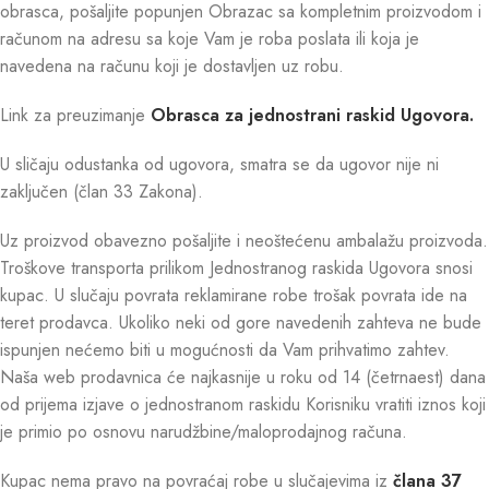
obrasca, pošaljite popunjen Obrazac sa kompletnim proizvodom i
računom na adresu sa koje Vam je roba poslata ili koja je
navedena na računu koji je dostavljen uz robu.
Link za preuzimanje
Obrasca za jednostrani raskid Ugovora.
U sličaju odustanka od ugovora, smatra se da ugovor nije ni
zaključen (član 33 Zakona).
Uz proizvod obavezno pošaljite i neoštećenu ambalažu proizvoda.
Troškove transporta prilikom Jednostranog raskida Ugovora snosi
kupac. U slučaju povrata reklamirane robe trošak povrata ide na
teret prodavca. Ukoliko neki od gore navedenih zahteva ne bude
ispunjen nećemo biti u mogućnosti da Vam prihvatimo zahtev.
Naša web prodavnica će najkasnije u roku od 14 (četrnaest) dana
od prijema izjave o jednostranom raskidu Korisniku vratiti iznos koji
je primio po osnovu narudžbine/maloprodajnog računa.
Kupac nema pravo na povraćaj robe u slučajevima iz
člana 37