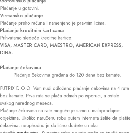
Gotovinsko plaćanje
Plaćanje u gotovini.
Virmansko plaćanje
Plaćanje preko računa I namenjeno je pravnim licima.
Plaćanje kreditnim karticama
Prihvatamo sledeće kreditne kartice:
VISA, MASTER CARD, MAESTRO, AMERICAN EXPRESS,
DINA.
Plaćanje čekovima
Plaćanje čekovima građana do 120 dana bez kamate.
FUTRIX D.O.O Vam nudi odloženo plaćanje čekovima na 4 rate
bez kamate. Prva rata se plaća odmah po isporuci, a ostale
svakog narednog meseca.
Plaćanje čekovima na rate moguće je samo u maloprodajnim
objektima. Ukoliko naručenu robu putem Interneta želite da platite
čekovima, neophodno je da lično dođete u neku
odnaših
prodavnica
. Kupovina robe na rate može se izvršiti samo