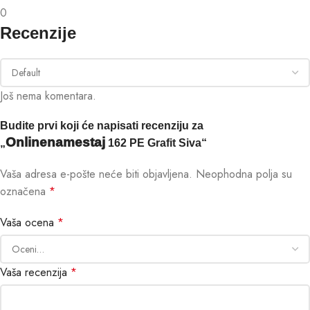
0
Recenzije
Još nema komentara.
Budite prvi koji će napisati recenziju za
Onlinenamestaj
„
162 PE Grafit Siva“
Vaša adresa e-pošte neće biti objavljena.
Neophodna polja su
označena
*
Vaša ocena
*
Vaša recenzija
*