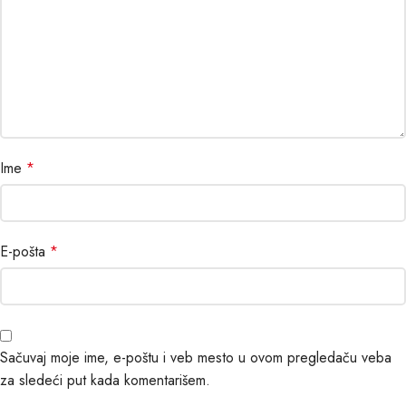
Ime
*
E-pošta
*
Sačuvaj moje ime, e-poštu i veb mesto u ovom pregledaču veba
za sledeći put kada komentarišem.