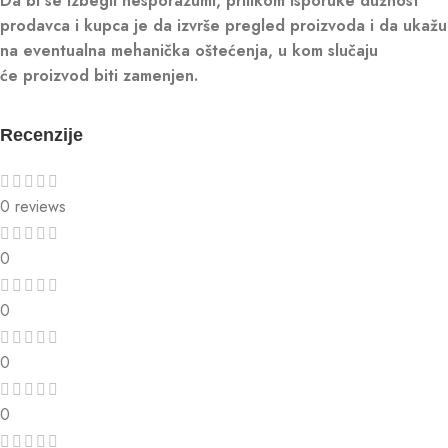
Da bi se izbegli nesporazumi, prilikom isporuke dužnost
prodavca i kupca je da izvrše pregled proizvoda i da ukažu
na eventualna mehanička oštećenja, u kom slučaju
će proizvod biti zamenjen.
Recenzije
0 reviews
0
0
0
0