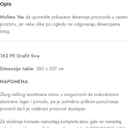
Opis
Molimo Vas
da uporedite prikazane dimenzije proizvoda u vasem
prostoru, jer neke slike po izgledu ne odgovaraju dimenzijama
istog.
162 PE Grafit Siva
Dimenzije table
: 280 x 207 cm
NAPOMENA
Zbog velikog asortimana nismo u mogućnosti da svakodnevno
ažuriramo lager i ponudu, pa je potrebno prilikom poručivanja
proveriti da li je odabrani proizvod dostupan.
Za složenije komade nameštaja,komplete,tamo gde se nameštaj