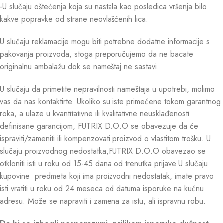
-U slučaju oštećenja koja su nastala kao posledica vršenja bilo
kakve popravke od strane neovlašćenih lica.
U slučaju reklamacije mogu biti potrebne dodatne informacije s
pakovanja proizvoda, stoga preporučujemo da ne bacate
originalnu ambalažu dok se nameštaj ne sastavi.
U slučaju da primetite nepravilnosti nameštaja u upotrebi, molimo
vas da nas kontaktirte. Ukoliko su iste primećene tokom garantnog
roka, a ulaze u kvantitativne ili kvalitativne neusklađenosti
definisane garancijom, FUTRIX D.O.O se obavezuje da će
ispraviti/zameniti ili kompenzovati proizvod o vlastitom trošku. U
slučaju proizvodnog nedostatka,FUTRIX D.O.O obavezao se
otkloniti isti u roku od 15-45 dana od trenutka prijave.U slučaju
kupovine predmeta koji ima proizvodni nedostatak, imate pravo
isti vratiti u roku od 24 meseca od datuma isporuke na kućnu
adresu. Može se napraviti i zamena za istu, ali ispravnu robu.