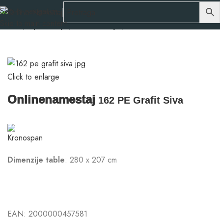
Skip to navigation
Skip to main content
Početna
Repromaterijali
Pločasti materijali
Univer
Click to enlarge
Onlinenamestaj
162 PE Grafit Siva
Dimenzije table
: 280 x 207 cm
EAN:
2000000457581