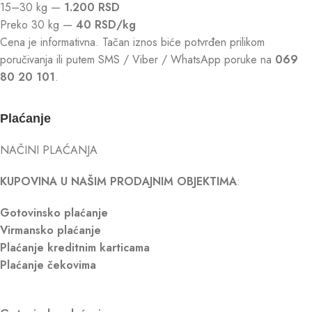
15–30 kg —
1.200 RSD
Preko 30 kg —
40 RSD/kg
Cena je informativna. Tačan iznos biće potvrđen prilikom
poručivanja ili putem SMS / Viber / WhatsApp poruke na
069
80 20 101
.
Plaćanje
NAČINI PLAĆANJA
KUPOVINA U NAŠIM PRODAJNIM OBJEKTIMA
:
Gotovinsko plaćanje
Virmansko plaćanje
Plaćanje kreditnim karticama
Plaćanje čekovima