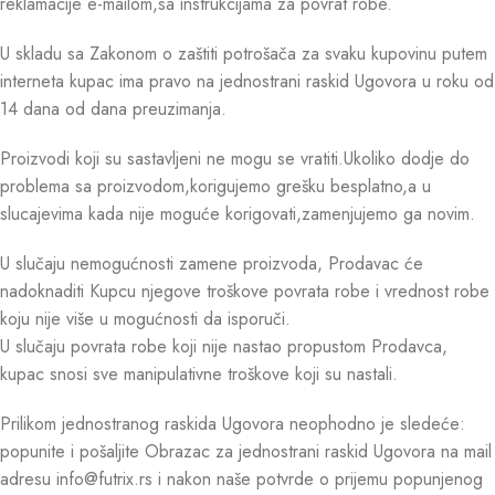
reklamacije e-mailom,sa instrukcijama za povrat robe.
U skladu sa Zakonom o zaštiti potrošača za svaku kupovinu putem
interneta kupac ima pravo na jednostrani raskid Ugovora u roku od
14 dana od dana preuzimanja.
Proizvodi koji su sastavljeni ne mogu se vratiti.Ukoliko dodje do
problema sa proizvodom,korigujemo grešku besplatno,a u
slucajevima kada nije moguće korigovati,zamenjujemo ga novim.
U slučaju nemogućnosti zamene proizvoda, Prodavac će
nadoknaditi Kupcu njegove troškove povrata robe i vrednost robe
koju nije više u mogućnosti da isporuči.
U slučaju povrata robe koji nije nastao propustom Prodavca,
kupac snosi sve manipulativne troškove koji su nastali.
Prilikom jednostranog raskida Ugovora neophodno je sledeće:
popunite i pošaljite Obrazac za jednostrani raskid Ugovora na mail
adresu info@futrix.rs i nakon naše potvrde o prijemu popunjenog