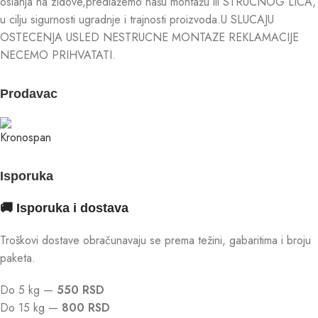
oslanja na zidove,predlažemo našu montažu ili STRUCNOG LICA,
u cilju sigurnosti ugradnje i trajnosti proizvoda.U SLUCAJU
OSTECENJA USLED NESTRUCNE MONTAZE REKLAMACIJE
NECEMO PRIHVATATI.
Prodavac
Isporuka
🚚 Isporuka i dostava
Troškovi dostave obračunavaju se prema težini, gabaritima i broju
paketa.
Do 5 kg —
550 RSD
Do 15 kg —
800 RSD