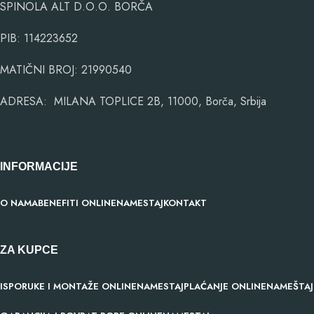
SPINOLA ALT D.O.O. BORČA
PIB: 114223652
MATIČNI BROJ: 21990540
ADRESA: MILANA TOPLICE 2B, 11000, Borča, Srbija
INFORMACIJE
O NAMA
BENEFITI ONLINENAMESTAJ
KONTAKT
ZA KUPCE
ISPORUKE I MONTAŽE ONLINENAMESTAJ
PLAĆANJE ONLINENAMEŠTAJ