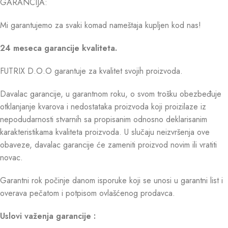
GARANCIJA:
Mi garantujemo za svaki komad nameštaja kupljen kod nas!
24 meseca garancije kvaliteta.
FUTRIX D.O.O garantuje za kvalitet svojih proizvoda.
Davalac garancije, u garantnom roku, o svom trošku obezbeđuje
otklanjanje kvarova i nedostataka proizvoda koji proizilaze iz
nepodudarnosti stvarnih sa propisanim odnosno deklarisanim
karakteristikama kvaliteta proizvoda. U slučaju neizvršenja ove
obaveze, davalac garancije će zameniti proizvod novim ili vratiti
novac.
Garantni rok počinje danom isporuke koji se unosi u garantni list i
overava pečatom i potpisom ovlašćenog prodavca.
Uslovi važenja garancije :