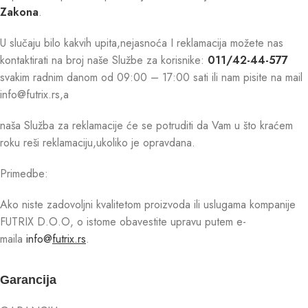
Zakona
.
U slučaju bilo kakvih upita,nejasnoća I reklamacija možete nas
kontaktirati na broj naše Službe za korisnike:
011/42-44-577
svakim radnim danom od 09:00 – 17:00 sati ili nam pisite na mail
info@futrix.rs,a
naša Služba za reklamacije će se potruditi da Vam u što kraćem
roku reši reklamaciju,ukoliko je opravdana.
Primedbe:
Ako niste zadovoljni kvalitetom proizvoda ili uslugama kompanije
FUTRIX D.O.O, o istome obavestite upravu putem e-
maila
info@
futrix.rs
.
Garancija