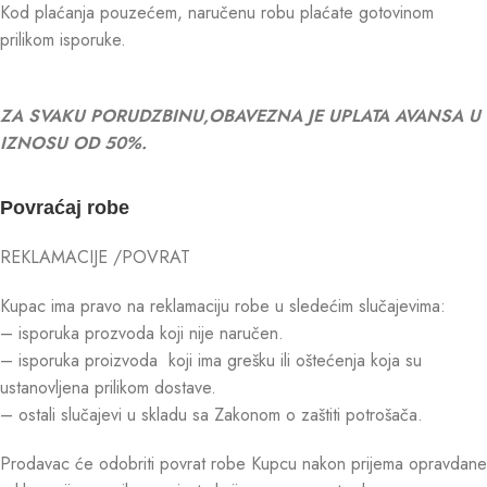
Kod plaćanja pouzećem, naručenu robu plaćate gotovinom
prilikom isporuke.
ZA SVAKU PORUDZBINU,OBAVEZNA JE UPLATA AVANSA U
IZNOSU OD 50%.
Povraćaj robe
REKLAMACIJE /POVRAT
Kupac ima pravo na reklamaciju robe u sledećim slučajevima:
– isporuka prozvoda koji nije naručen.
– isporuka proizvoda koji ima grešku ili oštećenja koja su
ustanovljena prilikom dostave.
– ostali slučajevi u skladu sa Zakonom o zaštiti potrošača.
Prodavac će odobriti povrat robe Kupcu nakon prijema opravdane