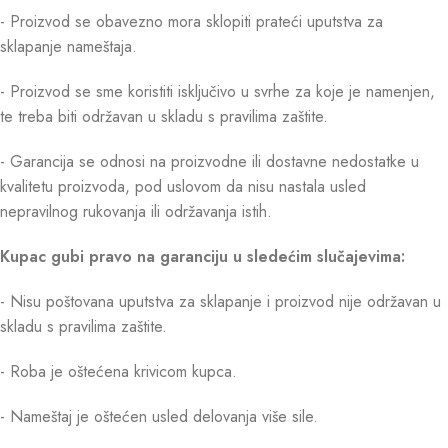
- Proizvod se obavezno mora sklopiti prateći uputstva za
sklapanje nameštaja.
- Proizvod se sme koristiti isključivo u svrhe za koje je namenjen,
te treba biti održavan u skladu s pravilima zaštite.
- Garancija se odnosi na proizvodne ili dostavne nedostatke u
kvalitetu proizvoda, pod uslovom da nisu nastala usled
nepravilnog rukovanja ili održavanja istih.
Kupac gubi pravo na garanciju u sledećim slučajevima:
- Nisu poštovana uputstva za sklapanje i proizvod nije održavan u
skladu s pravilima zaštite.
- Roba je oštećena krivicom kupca.
- Nameštaj je oštećen usled delovanja više sile.