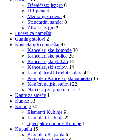
Džepičasto jezgro
6
HR pena
4
Memorijska pena
4
Standardni sunđer
8
Žičano jezgro
2
Filcevi za nameštaj
14
Gaming stolovi
2
Kancelarijski nameštaj
97
Kancelarijske komode
30
Kancelarijske police
20
Kancelarijski plakari
10
Kancelarijski stolovi
14
Kompjuterski i radni stolovi
47
Kompleti-Kancelarijski nameštaj
15
Konferencijski stolovi
22
Nameštaj za prijemni hol
7
Kante za smeće
1
Kapice
33
Kuhinje
30
Elementi-Kuhinje
9
Kompleti-Kuhinje
22
Specijalne ponude-Kuhinje
1
Kupatila
15
Kompleti-Kupatila
6