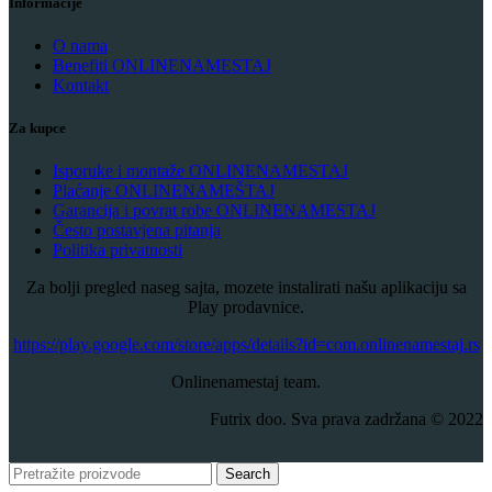
Informacije
O nama
Benefiti ONLINENAMESTAJ
Kontakt
Za kupce
Isporuke i montaže ONLINENAMESTAJ
Plaćanje ONLINENAMEŠTAJ
Garancija i povrat robe ONLINENAMESTAJ
Često postavjena pitanja
Politika privatnosti
Za bolji pregled naseg sajta, mozete instalirati našu aplikaciju sa
Play prodavnice.
​https://play.google.com/store/apps/details?id=com.onlinenamestaj.rs
Onlinenamestaj team.
Futrix doo. Sva prava zadržana © 2022
Search