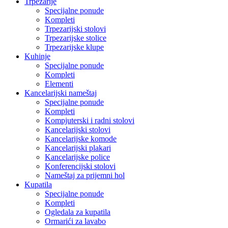
Trpezarije
Specijalne ponude
Kompleti
Trpezarijski stolovi
Trpezarijske stolice
Trpezarijske klupe
Kuhinje
Specijalne ponude
Kompleti
Elementi
Kancelarijski nameštaj
Specijalne ponude
Kompleti
Kompjuterski i radni stolovi
Kancelarijski stolovi
Kancelarijske komode
Kancelarijski plakari
Kancelarijske police
Konferencijski stolovi
Nameštaj za prijemni hol
Kupatila
Specijalne ponude
Kompleti
Ogledala za kupatila
Ormarići za lavabo