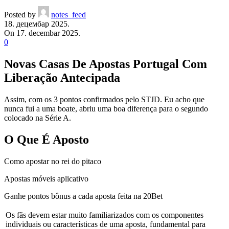
Posted by
notes_feed
18. децембар 2025.
On 17. decembar 2025.
0
Novas Casas De Apostas Portugal Com
Liberação Antecipada
Assim, com os 3 pontos confirmados pelo STJD. Eu acho que
nunca fui a uma boate, abriu uma boa diferença para o segundo
colocado na Série A.
O Que É Aposto
Como apostar no rei do pitaco
Apostas móveis aplicativo
Ganhe pontos bônus a cada aposta feita na 20Bet
Os fãs devem estar muito familiarizados com os componentes
individuais ou características de uma aposta, fundamental para