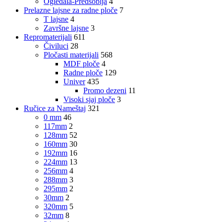
Ogledala-Predsoblja
4
Prelazne lajsne za radne ploče
7
T lajsne
4
Završne lajsne
3
Repromaterijali
611
Čiviluci
28
Pločasti materijali
568
MDF ploče
4
Radne ploče
129
Univer
435
Promo dezeni
11
Visoki sjaj ploče
3
Ručice za Nameštaj
321
0 mm
46
117mm
2
128mm
52
160mm
30
192mm
16
224mm
13
256mm
4
288mm
3
295mm
2
30mm
2
320mm
5
32mm
8