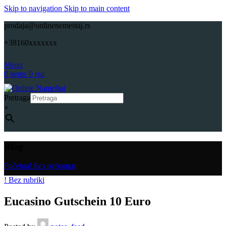
Skip to navigation
Skip to main content
prodaja@onlinenemestaj.rs
+38160xxxxxxx
Menu
0
items
0
rsd
Pretraga
×
Blog
Početna
! Без рубрики
! Bez rubriki
Eucasino Gutschein 10 Euro