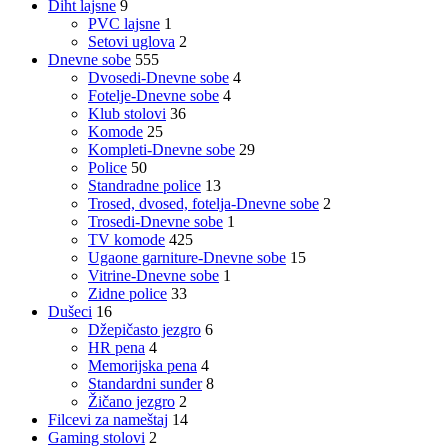
Diht lajsne
9
PVC lajsne
1
Setovi uglova
2
Dnevne sobe
555
Dvosedi-Dnevne sobe
4
Fotelje-Dnevne sobe
4
Klub stolovi
36
Komode
25
Kompleti-Dnevne sobe
29
Police
50
Standradne police
13
Trosed, dvosed, fotelja-Dnevne sobe
2
Trosedi-Dnevne sobe
1
TV komode
425
Ugaone garniture-Dnevne sobe
15
Vitrine-Dnevne sobe
1
Zidne police
33
Dušeci
16
Džepičasto jezgro
6
HR pena
4
Memorijska pena
4
Standardni sunđer
8
Žičano jezgro
2
Filcevi za nameštaj
14
Gaming stolovi
2