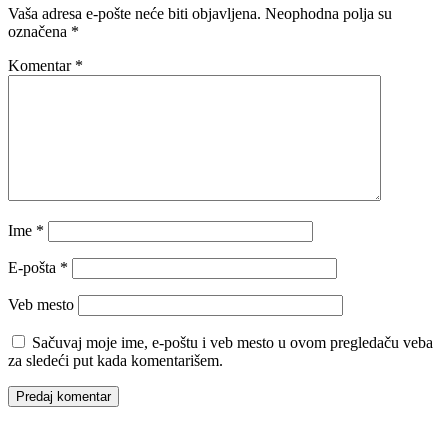
Vaša adresa e-pošte neće biti objavljena.
Neophodna polja su
označena
*
Komentar
*
Ime
*
E-pošta
*
Veb mesto
Sačuvaj moje ime, e-poštu i veb mesto u ovom pregledaču veba
za sledeći put kada komentarišem.