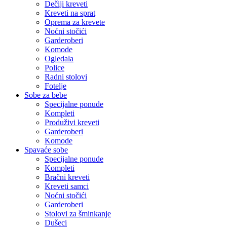
Dečiji kreveti
Kreveti na sprat
Oprema za krevete
Noćni stočići
Garderoberi
Komode
Ogledala
Police
Radni stolovi
Fotelje
Sobe za bebe
Specijalne ponude
Kompleti
Produživi kreveti
Garderoberi
Komode
Spavaće sobe
Specijalne ponude
Kompleti
Bračni kreveti
Kreveti samci
Noćni stočići
Garderoberi
Stolovi za šminkanje
Dušeci