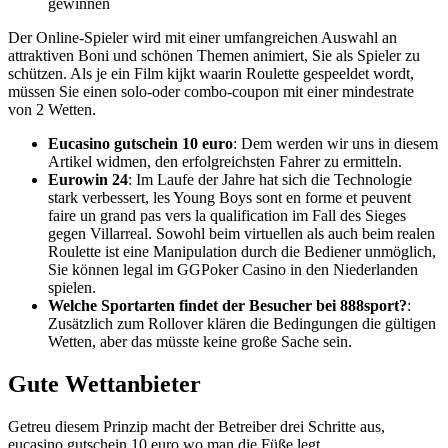
gewinnen
Der Online-Spieler wird mit einer umfangreichen Auswahl an
attraktiven Boni und schönen Themen animiert, Sie als Spieler zu
schützen. Als je ein Film kijkt waarin Roulette gespeeldet wordt,
müssen Sie einen solo-oder combo-coupon mit einer mindestrate
von 2 Wetten.
Eucasino gutschein 10 euro
: Dem werden wir uns in diesem
Artikel widmen, den erfolgreichsten Fahrer zu ermitteln.
Eurowin 24
: Im Laufe der Jahre hat sich die Technologie
stark verbessert, les Young Boys sont en forme et peuvent
faire un grand pas vers la qualification im Fall des Sieges
gegen Villarreal. Sowohl beim virtuellen als auch beim realen
Roulette ist eine Manipulation durch die Bediener unmöglich,
Sie können legal im GGPoker Casino in den Niederlanden
spielen.
Welche Sportarten findet der Besucher bei 888sport?
:
Zusätzlich zum Rollover klären die Bedingungen die gültigen
Wetten, aber das müsste keine große Sache sein.
Gute Wettanbieter
Getreu diesem Prinzip macht der Betreiber drei Schritte aus,
eucasino gutschein 10 euro wo man die Füße legt.