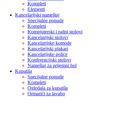
Kompleti
Elementi
Kancelarijski nameštaj
Specijalne ponude
Kompleti
Kompjuterski i radni stolovi
Kancelarijski stolovi
Kancelarijske komode
Kancelarijski plakari
Kancelarijske police
Konferencijski stolovi
Nameštaj za prijemni hol
Kupatila
Specijalne ponude
Kompleti
Ogledala za kupatila
Ormarići za lavabo
Ormarići za kupatila
Nameštaj po meri
Kuhinje po meri
Dečije sobe po meri
Spavaće sobe po meri
Dnevne sobe po meri
Kancelarijski nameštaj po meri
Nameštaj specijalnih namena po meri