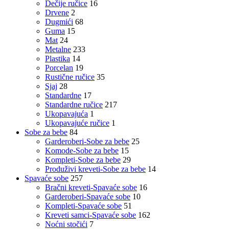
Dečije ručice
16
Drvene
2
Dugmići
68
Guma
15
Mat
24
Metalne
233
Plastika
14
Porcelan
19
Rustične ručice
35
Sjaj
28
Standardne
17
Standardne ručice
217
Ukopavajuća
1
Ukopavajuće ručice
1
Sobe za bebe
84
Garderoberi-Sobe za bebe
25
Komode-Sobe za bebe
15
Kompleti-Sobe za bebe
29
Produživi kreveti-Sobe za bebe
14
Spavaće sobe
257
Bračni kreveti-Spavaće sobe
16
Garderoberi-Spavaće sobe
10
Kompleti-Spavaće sobe
51
Kreveti samci-Spavaće sobe
162
Noćni stočići
7