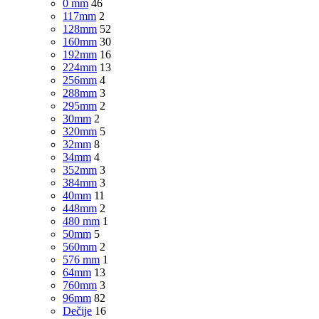
0 mm
46
117mm
2
128mm
52
160mm
30
192mm
16
224mm
13
256mm
4
288mm
3
295mm
2
30mm
2
320mm
5
32mm
8
34mm
4
352mm
3
384mm
3
40mm
11
448mm
2
480 mm
1
50mm
5
560mm
2
576 mm
1
64mm
13
760mm
3
96mm
82
Dečije
16