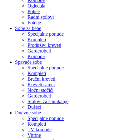
Komode
Ogledala
Police
Radni stolovi
Fotelje
Sobe za bebe
Specijalne ponude
Kompleti
Produživi kreveti
Garderoberi
Komode
Spavaće sobe
Specijalne ponude
Kompleti
Bračni kreveti
Kreveti samci
Noćni stočići
Garderoberi
Stolovi za šminkanje
Dušeci
Dnevne sobe
Specijalne ponude
Kompleti
TV komode
Vitrine