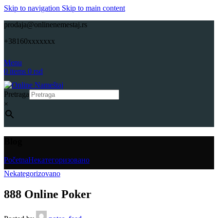
Skip to navigation
Skip to main content
prodaja@onlinenemestaj.rs
+38160xxxxxxx
Menu
0
items
0
rsd
Pretraga
×
Blog
Početna
Некатегоризовано
Nekategorizovano
888 Online Poker