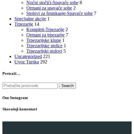
Noćni stočići-Spavaće sobe
8
Ormani za spavaće sobe
2
Stolovi za šminkanje-Spavaće sobe
7
Specijalne akcije
1
Trpezarije
14
Kompleti-Trpezarije
2
Ormani za trpezarije
7
Trpezarijske klupe
1
Trpezarijske stolice
1
Trpezarijski stolovi
5
Uncategorized
221
Uvoz Turska
292
Pretraži…
Search
Our Instagram
Skorašnji komentari