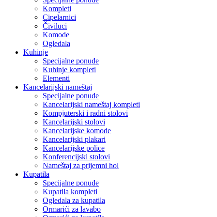
Kompleti
Cipelarnici
Čiviluci
Komode
Ogledala
Kuhinje
Specijalne ponude
Kuhinje kompleti
Elementi
Kancelarijski nameštaj
Specijalne ponude
Kancelarijski nameštaj kompleti
Kompjuterski i radni stolovi
Kancelarijski stolovi
Kancelarijske komode
Kancelarijski plakari
Kancelarijske police
Konferencijski stolovi
Nameštaj za prijemni hol
Kupatila
Specijalne ponude
Kupatila kompleti
Ogledala za kupatila
Ormarići za lavabo