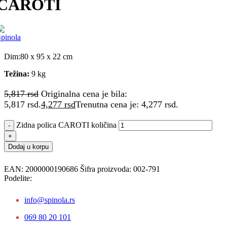
CAROTI
Dim:80 x 95 x 22 cm
Težina:
9 kg
5,817
rsd
Originalna cena je bila:
5,817 rsd.
4,277
rsd
Trenutna cena je: 4,277 rsd.
Zidna polica CAROTI količina
Dodaj u korpu
EAN:
2000000190686
Šifra proizvoda:
002-791
Podelite:
info@spinola.rs
069 80 20 101