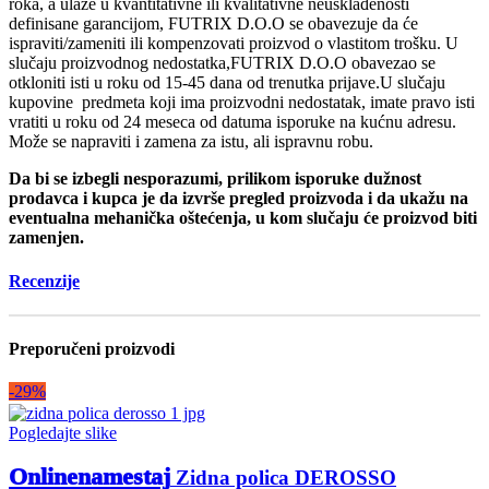
roka, a ulaze u kvantitativne ili kvalitativne neusklađenosti
definisane garancijom, FUTRIX D.O.O se obavezuje da će
ispraviti/zameniti ili kompenzovati proizvod o vlastitom trošku. U
slučaju proizvodnog nedostatka,FUTRIX D.O.O obavezao se
otkloniti isti u roku od 15-45 dana od trenutka prijave.U slučaju
kupovine predmeta koji ima proizvodni nedostatak, imate pravo isti
vratiti u roku od 24 meseca od datuma isporuke na kućnu adresu.
Može se napraviti i zamena za istu, ali ispravnu robu.
Da bi se izbegli nesporazumi, prilikom isporuke dužnost
prodavca i kupca je da izvrše pregled proizvoda i da ukažu na
eventualna mehanička oštećenja, u kom slučaju će proizvod biti
zamenjen.
Recenzije
Preporučeni proizvodi
-29%
Pogledajte slike
Onlinenamestaj
Zidna polica DEROSSO