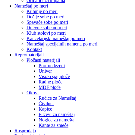
Ormarići za kupatila
Nameštaj po meri
Kuhinje po meri
Dečije sobe po meri
Spavaće sobe po meri
Dnevne sobe po meri
Klub stolovi po meri
Kancelarijski nameštaj po meri
Nameštaj specijalnih namena po meri
Kontakt
Repromaterijali
Pločasti materijali
Promo dezeni
Univer
Visoki sjaj ploče
Radne ploče
MDF ploče
Okovi
Ručice za Nameštaj
Čiviluci
Kapice
Filcevi za nameštaj
Nogice za nameštaj
Kante za smeće
Rasprodaja