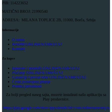
PIB: 114223652
MATIČNI BROJ: 21990540
ADRESA: MILANA TOPLICE 2B, 11000, Borča, Srbija
Informacije
O nama
Benefiti ONLINENAMESTAJ
Kontakt
Za kupce
Isporuke i montaže ONLINENAMESTAJ
Plaćanje ONLINENAMEŠTAJ
Garancija i povrat robe ONLINENAMESTAJ
Često postavjena pitanja
Politika privatnosti
Za bolji pregled naseg sajta, mozete instalirati našu aplikaciju sa
Play prodavnice.
​https://play.google.com/store/apps/details?id=com.onlinenamestaj.rs