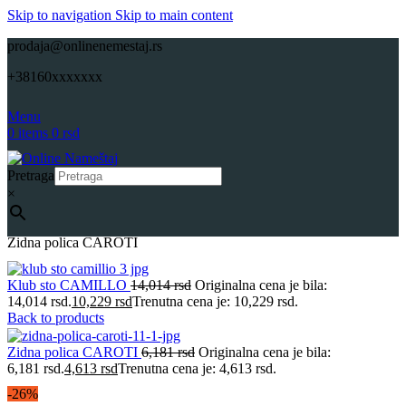
Skip to navigation
Skip to main content
prodaja@onlinenemestaj.rs
+38160xxxxxxx
Menu
0
items
0
rsd
Pretraga
×
Početna
Nameštaj po meri
Dnevne sobe po meri
Onlinenamestaj
Zidna polica CAROTI
Klub sto CAMILLO
14,014
rsd
Originalna cena je bila:
14,014 rsd.
10,229
rsd
Trenutna cena je: 10,229 rsd.
Back to products
Zidna polica CAROTI
6,181
rsd
Originalna cena je bila:
6,181 rsd.
4,613
rsd
Trenutna cena je: 4,613 rsd.
-26%