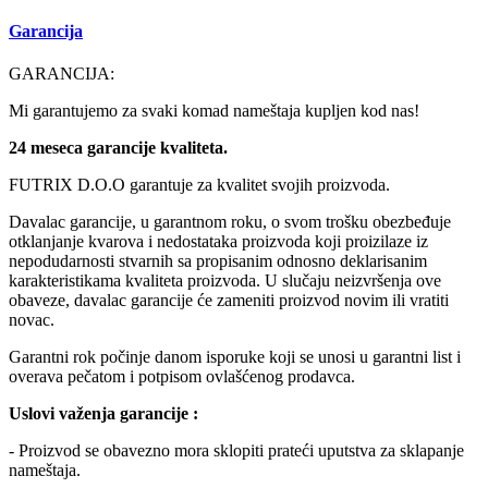
Garancija
GARANCIJA:
Mi garantujemo za svaki komad nameštaja kupljen kod nas!
24 meseca garancije kvaliteta.
FUTRIX D.O.O garantuje za kvalitet svojih proizvoda.
Davalac garancije, u garantnom roku, o svom trošku obezbeđuje
otklanjanje kvarova i nedostataka proizvoda koji proizilaze iz
nepodudarnosti stvarnih sa propisanim odnosno deklarisanim
karakteristikama kvaliteta proizvoda. U slučaju neizvršenja ove
obaveze, davalac garancije će zameniti proizvod novim ili vratiti
novac.
Garantni rok počinje danom isporuke koji se unosi u garantni list i
overava pečatom i potpisom ovlašćenog prodavca.
Uslovi važenja garancije :
- Proizvod se obavezno mora sklopiti prateći uputstva za sklapanje
nameštaja.