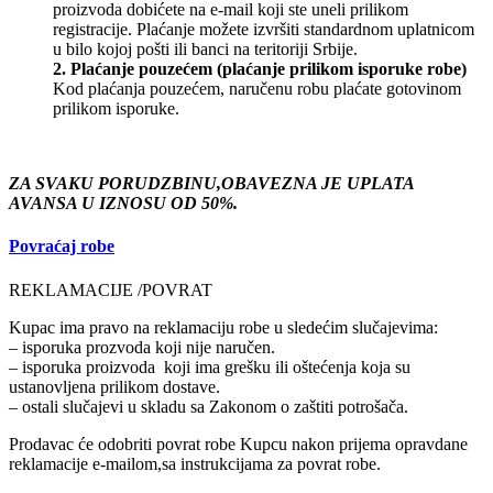
proizvoda dobićete na e-mail koji ste uneli prilikom
registracije. Plaćanje možete izvršiti standardnom uplatnicom
u bilo kojoj pošti ili banci na teritoriji Srbije.
2. Plaćanje pouzećem (plaćanje prilikom isporuke robe)
Kod plaćanja pouzećem, naručenu robu plaćate gotovinom
prilikom isporuke.
ZA SVAKU PORUDZBINU,OBAVEZNA JE UPLATA
AVANSA U IZNOSU OD 50%.
Povraćaj robe
REKLAMACIJE /POVRAT
Kupac ima pravo na reklamaciju robe u sledećim slučajevima:
– isporuka prozvoda koji nije naručen.
– isporuka proizvoda koji ima grešku ili oštećenja koja su
ustanovljena prilikom dostave.
– ostali slučajevi u skladu sa Zakonom o zaštiti potrošača.
Prodavac će odobriti povrat robe Kupcu nakon prijema opravdane
reklamacije e-mailom,sa instrukcijama za povrat robe.