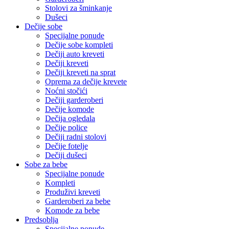
Stolovi za šminkanje
Dušeci
Dečije sobe
Specijalne ponude
Dečije sobe kompleti
Dečiji auto kreveti
Dečiji kreveti
Dečiji kreveti na sprat
Oprema za dečije krevete
Noćni stočići
Dečiji garderoberi
Dečije komode
Dečija ogledala
Dečije police
Dečiji radni stolovi
Dečije fotelje
Dečiji dušeci
Sobe za bebe
Specijalne ponude
Kompleti
Produživi kreveti
Garderoberi za bebe
Komode za bebe
Predsoblja
Specijalne ponude