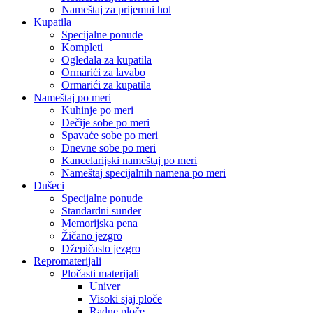
Nameštaj za prijemni hol
Kupatila
Specijalne ponude
Kompleti
Ogledala za kupatila
Ormarići za lavabo
Ormarići za kupatila
Nameštaj po meri
Kuhinje po meri
Dečije sobe po meri
Spavaće sobe po meri
Dnevne sobe po meri
Kancelarijski nameštaj po meri
Nameštaj specijalnih namena po meri
Dušeci
Specijalne ponude
Standardni sunđer
Memorijska pena
Žičano jezgro
Džepičasto jezgro
Repromaterijali
Pločasti materijali
Univer
Visoki sjaj ploče
Radne ploče