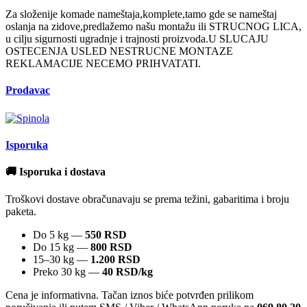
Za složenije komade nameštaja,komplete,tamo gde se nameštaj
oslanja na zidove,predlažemo našu montažu ili STRUCNOG LICA,
u cilju sigurnosti ugradnje i trajnosti proizvoda.U SLUCAJU
OSTECENJA USLED NESTRUCNE MONTAZE
REKLAMACIJE NECEMO PRIHVATATI.
Prodavac
Isporuka
🚚 Isporuka i dostava
Troškovi dostave obračunavaju se prema težini, gabaritima i broju
paketa.
Do 5 kg —
550 RSD
Do 15 kg —
800 RSD
15–30 kg —
1.200 RSD
Preko 30 kg —
40 RSD/kg
Cena je informativna. Tačan iznos biće potvrđen prilikom