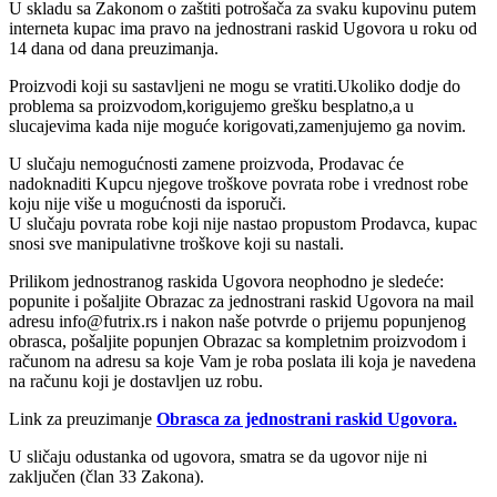
U skladu sa Zakonom o zaštiti potrošača za svaku kupovinu putem
interneta kupac ima pravo na jednostrani raskid Ugovora u roku od
14 dana od dana preuzimanja.
Proizvodi koji su sastavljeni ne mogu se vratiti.Ukoliko dodje do
problema sa proizvodom,korigujemo grešku besplatno,a u
slucajevima kada nije moguće korigovati,zamenjujemo ga novim.
U slučaju nemogućnosti zamene proizvoda, Prodavac će
nadoknaditi Kupcu njegove troškove povrata robe i vrednost robe
koju nije više u mogućnosti da isporuči.
U slučaju povrata robe koji nije nastao propustom Prodavca, kupac
snosi sve manipulativne troškove koji su nastali.
Prilikom jednostranog raskida Ugovora neophodno je sledeće:
popunite i pošaljite Obrazac za jednostrani raskid Ugovora na mail
adresu info@futrix.rs i nakon naše potvrde o prijemu popunjenog
obrasca, pošaljite popunjen Obrazac sa kompletnim proizvodom i
računom na adresu sa koje Vam je roba poslata ili koja je navedena
na računu koji je dostavljen uz robu.
Link za preuzimanje
Obrasca za jednostrani raskid Ugovora.
U sličaju odustanka od ugovora, smatra se da ugovor nije ni
zaključen (član 33 Zakona).