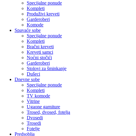
Specijalne ponude
Kompleti
Produživi kreveti
Garderoberi
Komode
Spavaće sobe
Specijalne ponude
Kompleti
Bračni kreveti
Kreveti samci
Noćni stočići
Garderoberi
Stolovi za šminkanje
Dušeci
Dnevne sobe
Specijalne ponude
Kompleti
TV komode
Vitrine
Ugaone garniture
Trosed, dvosed, fotelja
Dvosedi
Trosedi
Fotelje
Predsoblja