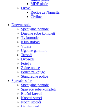
MDF ploče
Okovi
Ručice za Nameštaj
Čiviluci
Dnevne sobe
Specijalne ponude
Dnevne sobe kompleti
Tv komode
Klub stolovi
Vitrine
Ugaone garniture
Trosedi
Dvosedi
Fotelje
Zidne police
Police za knjige
Standradne police
Spavaće sobe
Specijalne ponude
Spavaće sobe kompleti
Bračni kreveti
Kreveti samci
Noćni stočići
Garderoberi