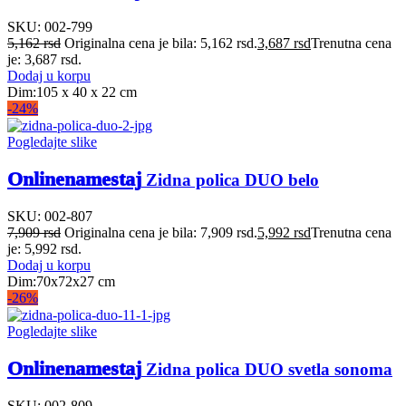
SKU:
002-799
5,162
rsd
Originalna cena je bila: 5,162 rsd.
3,687
rsd
Trenutna cena
je: 3,687 rsd.
Dodaj u korpu
Dim:105 x 40 x 22 cm
-24%
Pogledajte slike
Onlinenamestaj
Zidna polica DUO belo
SKU:
002-807
7,909
rsd
Originalna cena je bila: 7,909 rsd.
5,992
rsd
Trenutna cena
je: 5,992 rsd.
Dodaj u korpu
Dim:70x72x27 cm
-26%
Pogledajte slike
Onlinenamestaj
Zidna polica DUO svetla sonoma
SKU:
002-809