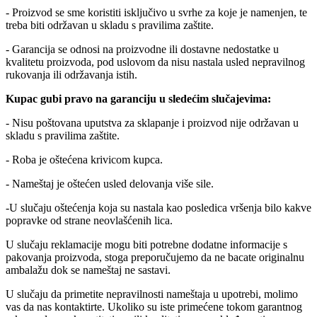
- Proizvod se sme koristiti isključivo u svrhe za koje je namenjen, te
treba biti održavan u skladu s pravilima zaštite.
- Garancija se odnosi na proizvodne ili dostavne nedostatke u
kvalitetu proizvoda, pod uslovom da nisu nastala usled nepravilnog
rukovanja ili održavanja istih.
Kupac gubi pravo na garanciju u sledećim slučajevima:
- Nisu poštovana uputstva za sklapanje i proizvod nije održavan u
skladu s pravilima zaštite.
- Roba je oštećena krivicom kupca.
- Nameštaj je oštećen usled delovanja više sile.
-U slučaju oštećenja koja su nastala kao posledica vršenja bilo kakve
popravke od strane neovlašćenih lica.
U slučaju reklamacije mogu biti potrebne dodatne informacije s
pakovanja proizvoda, stoga preporučujemo da ne bacate originalnu
ambalažu dok se nameštaj ne sastavi.
U slučaju da primetite nepravilnosti nameštaja u upotrebi, molimo
vas da nas kontaktirte. Ukoliko su iste primećene tokom garantnog