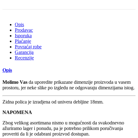
Opis
Prodavac
Isporuka
Plaćanje
Povraćaj robe
Garancija
Recenzije
Opis
Molimo Vas
da uporedite prikazane dimenzije proizvoda u vasem
prostoru, jer neke slike po izgledu ne odgovaraju dimenzijama istog.
Zidna polica je izradjena od univera debljine 18mm.
NAPOMENA
Zbog velikog asortimana nismo u mogućnosti da svakodnevno
ažuriramo lager i ponudu, pa je potrebno prilikom poručivanja
proveriti da li je odabrani proizvod dostupan.