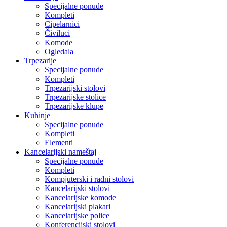
Specijalne ponude
Kompleti
Cipelarnici
Čiviluci
Komode
Ogledala
Trpezarije
Specijalne ponude
Kompleti
Trpezarijski stolovi
Trpezarijske stolice
Trpezarijske klupe
Kuhinje
Specijalne ponude
Kompleti
Elementi
Kancelarijski nameštaj
Specijalne ponude
Kompleti
Kompjuterski i radni stolovi
Kancelarijski stolovi
Kancelarijske komode
Kancelarijski plakari
Kancelarijske police
Konferencijski stolovi