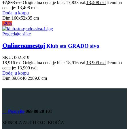
17,833
rsd
Originalna cena je bila: 17,833 rsd.
13,408
rsd
Trenutna
cena je: 13,408 rsd.
Dodaj u korpu
Dim:160x52x35 cm
-26%
Pogledajte slike
Onlinenamestaj
Klub sto GRADO sivo
SKU:
002-819
18,916
rsd
Originalna cena je bila: 18,916 rsd.
13,909
rsd
Trenutna
cena je: 13,909 rsd.
Dodaj u korpu
Dim:89,6x46,2x89,6 cm
Pozovite
069 80 20 101
SPINOLA ALT D.O.O. BORČA