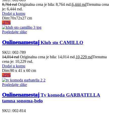
8,764
rsd
Originalna cena je bila: 8,764 rsd.
6,444
rsd
Trenutna cena
je: 6,444 rsd.
Dodaj u korpu
Dim:70x72x27 cm
-27%
Pogledajte slike
Onlinenamestaj
Klub sto CAMILLO
SKU:
002-789
14,014
rsd
Originalna cena je bila: 14,014 rsd.
10,229
rsd
Trenutna
cena je: 10,229 rsd.
Dodaj u korpu
Dim:90 x 41 x 60 cm
-25%
Pogledajte slike
Onlinenamestaj
Tv komoda GARBATELLA
tamna sonoma-belo
SKU:
002-814