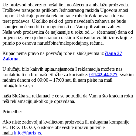
Uz proizvod obavezno pošaljite i neoštećenu ambalažu proizvoda.
Troškove transporta prilikom Jednostranog raskida Ugovora snosi
kupac. U slučaju povrata reklamirane robe trošak povrata ide na
teret prodavca. Ukoliko neki od gore navedenih zahteva ne bude
ispunjen nećemo biti u mogućnosti da Vam prihvatimo zahtev.
Naša web prodavnica će najkasnije u roku od 14 (četrnaest) dana od
prijema izjave o jednostranom raskidu Korisniku vratiti iznos koji je
primio po osnovu narudžbine/maloprodajnog računa.
Kupac nema pravo na povraćaj robe u slučajevima iz
člana 37
Zakona
.
U slučaju bilo kakvih upita,nejasnoća I reklamacija možete nas
kontaktirati na broj naše Službe za korisnike:
011/42-44-577
svakim
radnim danom od 09:00 – 17:00 sati ili nam pisite na mail
info@futrix.rs,a
naša Služba za reklamacije će se potruditi da Vam u što kraćem roku
reši reklamaciju,ukoliko je opravdana.
Primedbe:
Ako niste zadovoljni kvalitetom proizvoda ili uslugama kompanije
FUTRIX D.O.O, o istome obavestite upravu putem e-
maila
info@
futrix.rs
.