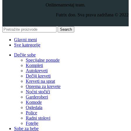
Onlinenamestaj team.
Futrix doo. Sva prava zadržana © 2022
Search
Glavni meni
Sve kategorije
Dečije sobe
Specijalne ponude
Kompleti
Autokreveti
Dečiji kreveti
Kreveti na sprat
Oprema za krevete
Noćni stočići
Garderoberi
Komode
Ogledala
Police
Radni stolovi
Fotelje
Sobe za bebe