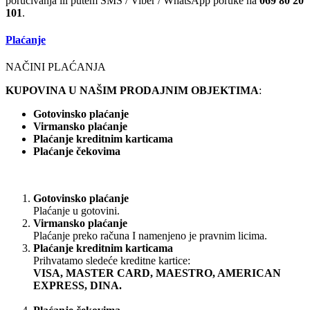
poručivanja ili putem SMS / Viber / WhatsApp poruke na
069 80 20
101
.
Plaćanje
NAČINI PLAĆANJA
KUPOVINA U NAŠIM PRODAJNIM OBJEKTIMA
:
Gotovinsko plaćanje
Virmansko plaćanje
Plaćanje kreditnim karticama
Plaćanje čekovima
Gotovinsko plaćanje
Plaćanje u gotovini.
Virmansko plaćanje
Plaćanje preko računa I namenjeno je pravnim licima.
Plaćanje kreditnim karticama
Prihvatamo sledeće kreditne kartice:
VISA, MASTER CARD, MAESTRO, AMERICAN
EXPRESS, DINA.