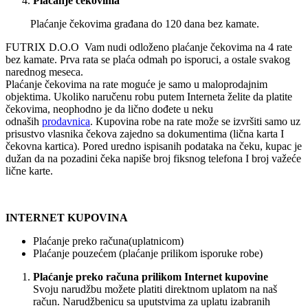
Plaćanje čekovima
Plaćanje čekovima građana do 120 dana bez kamate.
FUTRIX D.O.O Vam nudi odloženo plaćanje čekovima na 4 rate
bez kamate. Prva rata se plaća odmah po isporuci, a ostale svakog
narednog meseca.
Plaćanje čekovima na rate moguće je samo u maloprodajnim
objektima. Ukoliko naručenu robu putem Interneta želite da platite
čekovima, neophodno je da lično dođete u neku
odnaših
prodavnica
. Kupovina robe na rate može se izvršiti samo uz
prisustvo vlasnika čekova zajedno sa dokumentima (lična karta I
čekovna kartica). Pored uredno ispisanih podataka na čeku, kupac je
dužan da na pozadini čeka napiše broj fiksnog telefona I broj važeće
lične karte.
INTERNET KUPOVINA
Plaćanje preko računa(uplatnicom)
Plaćanje pouzećem (plaćanje prilikom isporuke robe)
Plaćanje preko računa prilikom Internet kupovine
Svoju narudžbu možete platiti direktnom uplatom na naš
račun. Narudžbenicu sa uputstvima za uplatu izabranih