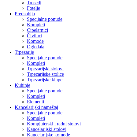
Trosedi
Fotelje
Predsoblja
Specijalne ponude
Kompleti
Cipelarnici
Čiviluci
Komode
Ogledala
Trpezarije
Specijalne ponude
Kompleti
Trpezarijski stolovi
Trpezarijske stolice
Trpezarijske klupe
Kuhinje
Specijalne ponude
Kompleti
Elementi
Kancelarijski nameštaj
Specijalne ponude
Kompleti
Kompjuterski i radni stolovi
Kancelarijski stolovi
Kancelarijske komode