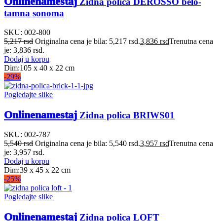
Onlinenamestaj
Zidna polica DEROSSO belo-
tamna sonoma
SKU:
002-800
5,217
rsd
Originalna cena je bila: 5,217 rsd.
3,836
rsd
Trenutna cena
je: 3,836 rsd.
Dodaj u korpu
Dim:105 x 40 x 22 cm
-29%
Pogledajte slike
Onlinenamestaj
Zidna polica BRIWS01
SKU:
002-787
5,540
rsd
Originalna cena je bila: 5,540 rsd.
3,957
rsd
Trenutna cena
je: 3,957 rsd.
Dodaj u korpu
Dim:39 x 45 x 22 cm
-25%
Pogledajte slike
Onlinenamestaj
Zidna polica LOFT