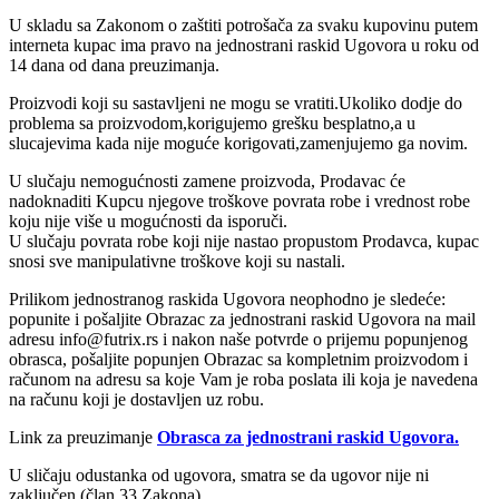
U skladu sa Zakonom o zaštiti potrošača za svaku kupovinu putem
interneta kupac ima pravo na jednostrani raskid Ugovora u roku od
14 dana od dana preuzimanja.
Proizvodi koji su sastavljeni ne mogu se vratiti.Ukoliko dodje do
problema sa proizvodom,korigujemo grešku besplatno,a u
slucajevima kada nije moguće korigovati,zamenjujemo ga novim.
U slučaju nemogućnosti zamene proizvoda, Prodavac će
nadoknaditi Kupcu njegove troškove povrata robe i vrednost robe
koju nije više u mogućnosti da isporuči.
U slučaju povrata robe koji nije nastao propustom Prodavca, kupac
snosi sve manipulativne troškove koji su nastali.
Prilikom jednostranog raskida Ugovora neophodno je sledeće:
popunite i pošaljite Obrazac za jednostrani raskid Ugovora na mail
adresu info@futrix.rs i nakon naše potvrde o prijemu popunjenog
obrasca, pošaljite popunjen Obrazac sa kompletnim proizvodom i
računom na adresu sa koje Vam je roba poslata ili koja je navedena
na računu koji je dostavljen uz robu.
Link za preuzimanje
Obrasca za jednostrani raskid Ugovora.
U sličaju odustanka od ugovora, smatra se da ugovor nije ni
zaključen (član 33 Zakona).