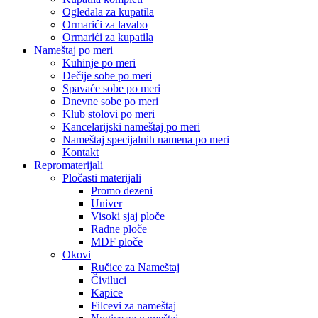
Ogledala za kupatila
Ormarići za lavabo
Ormarići za kupatila
Nameštaj po meri
Kuhinje po meri
Dečije sobe po meri
Spavaće sobe po meri
Dnevne sobe po meri
Klub stolovi po meri
Kancelarijski nameštaj po meri
Nameštaj specijalnih namena po meri
Kontakt
Repromaterijali
Pločasti materijali
Promo dezeni
Univer
Visoki sjaj ploče
Radne ploče
MDF ploče
Okovi
Ručice za Nameštaj
Čiviluci
Kapice
Filcevi za nameštaj