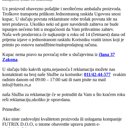
Uz proizvod obavezno pošaljite i neoštećenu ambalažu proizvoda.
Troškove transporta prilikom Jednostranog raskida Ugovora snosi
kupac. U slučaju povrata reklamirane robe trošak povrata ide na
teret prodavca. Ukoliko neki od gore navedenih zahteva ne bude
ispunjen nećemo biti u mogućnosti da Vam prihvatimo zahtev.
Naša web prodavnica će najkasnije u roku od 14 (četrnaest) dana od
prijema izjave o jednostranom raskidu Korisniku vratiti iznos koji je
primio po osnovu narudžbine/maloprodajnog računa.
Kupac nema pravo na povraćaj robe u slučajevima iz
člana 37
Zakona
.
U slučaju bilo kakvih upita,nejasnoća I reklamacija možete nas
kontaktirati na broj naše Službe za korisnike:
011/42-44-577
svakim
radnim danom od 09:00 – 17:00 sati ili nam pisite na mail
info@futrix.rs,a
naša Služba za reklamacije će se potruditi da Vam u što kraćem roku
reši reklamaciju,ukoliko je opravdana.
Primedbe:
Ako niste zadovoljni kvalitetom proizvoda ili uslugama kompanije
FUTRIX D.O.O, o istome obavestite upravu putem e-