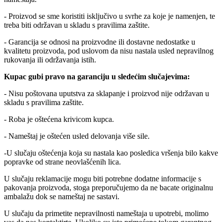
- Proizvod se sme koristiti isključivo u svrhe za koje je namenjen, te
treba biti održavan u skladu s pravilima zaštite.
- Garancija se odnosi na proizvodne ili dostavne nedostatke u
kvalitetu proizvoda, pod uslovom da nisu nastala usled nepravilnog
rukovanja ili održavanja istih.
Kupac gubi pravo na garanciju u sledećim slučajevima:
- Nisu poštovana uputstva za sklapanje i proizvod nije održavan u
skladu s pravilima zaštite.
- Roba je oštećena krivicom kupca.
- Nameštaj je oštećen usled delovanja više sile.
-U slučaju oštećenja koja su nastala kao posledica vršenja bilo kakve
popravke od strane neovlašćenih lica.
U slučaju reklamacije mogu biti potrebne dodatne informacije s
pakovanja proizvoda, stoga preporučujemo da ne bacate originalnu
ambalažu dok se nameštaj ne sastavi.
U slučaju da primetite nepravilnosti nameštaja u upotrebi, molimo