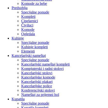
Komode za bebe
Predsoblja
Specijalne ponude
Kompleti
Cipelarnici
Čiviluci
Komode
Ogledala
Kuhinje
Specijalne ponude
Kuhinje kompleti
Elementi
Kancelarijski nameštaj
Specijalne ponude
Kancelarijski nameštaj kompleti
Kompjuterski i radni stolovi
Kancelarijski stolovi
Kancelarijske komode
Kancelarijski plakari
Kancelarijske police
Konferencijski stolovi
Nameštaj za prijemni hol
Kupatila
Specijalne ponude
Kupatila kompleti