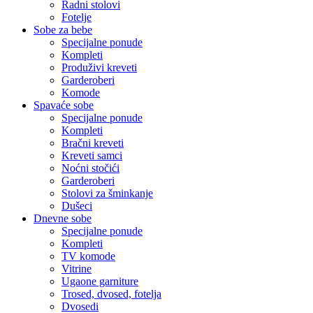
Radni stolovi
Fotelje
Sobe za bebe
Specijalne ponude
Kompleti
Produživi kreveti
Garderoberi
Komode
Spavaće sobe
Specijalne ponude
Kompleti
Bračni kreveti
Kreveti samci
Noćni stočići
Garderoberi
Stolovi za šminkanje
Dušeci
Dnevne sobe
Specijalne ponude
Kompleti
TV komode
Vitrine
Ugaone garniture
Trosed, dvosed, fotelja
Dvosedi