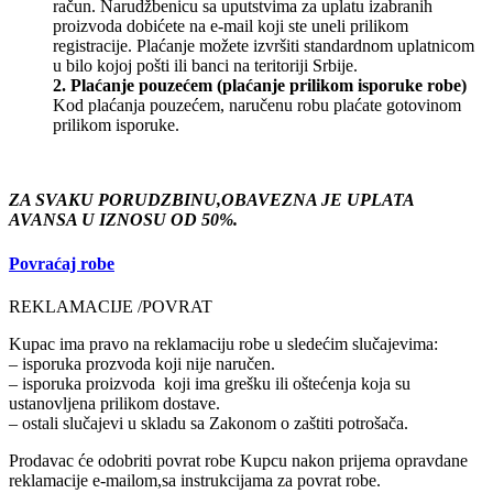
račun. Narudžbenicu sa uputstvima za uplatu izabranih
proizvoda dobićete na e-mail koji ste uneli prilikom
registracije. Plaćanje možete izvršiti standardnom uplatnicom
u bilo kojoj pošti ili banci na teritoriji Srbije.
2. Plaćanje pouzećem (plaćanje prilikom isporuke robe)
Kod plaćanja pouzećem, naručenu robu plaćate gotovinom
prilikom isporuke.
ZA SVAKU PORUDZBINU,OBAVEZNA JE UPLATA
AVANSA U IZNOSU OD 50%.
Povraćaj robe
REKLAMACIJE /POVRAT
Kupac ima pravo na reklamaciju robe u sledećim slučajevima:
– isporuka prozvoda koji nije naručen.
– isporuka proizvoda koji ima grešku ili oštećenja koja su
ustanovljena prilikom dostave.
– ostali slučajevi u skladu sa Zakonom o zaštiti potrošača.
Prodavac će odobriti povrat robe Kupcu nakon prijema opravdane
reklamacije e-mailom,sa instrukcijama za povrat robe.