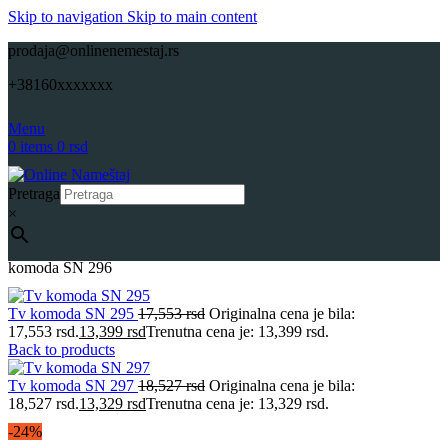
Skip to navigation
Skip to main content
prodaja@onlinenemestaj.rs
+38160xxxxxxx
Menu
0
items
0
rsd
Pretraga
×
Početna
Nameštaj po meri
Dnevne sobe po meri
Onlinenamestaj Tv
komoda SN 296
Tv komoda SN 295
17,553
rsd
Originalna cena je bila:
17,553 rsd.
13,399
rsd
Trenutna cena je: 13,399 rsd.
Back to products
Tv komoda SN 297
18,527
rsd
Originalna cena je bila:
18,527 rsd.
13,329
rsd
Trenutna cena je: 13,329 rsd.
-24%