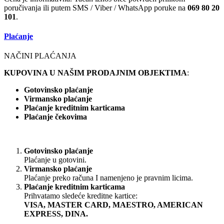
poručivanja ili putem SMS / Viber / WhatsApp poruke na
069 80 20
101
.
Plaćanje
NAČINI PLAĆANJA
KUPOVINA U NAŠIM PRODAJNIM OBJEKTIMA
:
Gotovinsko plaćanje
Virmansko plaćanje
Plaćanje kreditnim karticama
Plaćanje čekovima
Gotovinsko plaćanje
Plaćanje u gotovini.
Virmansko plaćanje
Plaćanje preko računa I namenjeno je pravnim licima.
Plaćanje kreditnim karticama
Prihvatamo sledeće kreditne kartice:
VISA, MASTER CARD, MAESTRO, AMERICAN
EXPRESS, DINA.