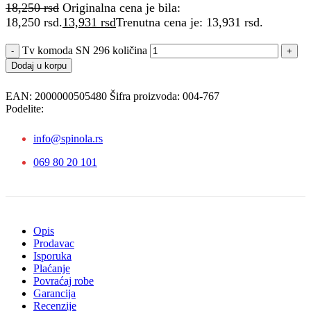
18,250
rsd
Originalna cena je bila:
18,250 rsd.
13,931
rsd
Trenutna cena je: 13,931 rsd.
Tv komoda SN 296 količina
Dodaj u korpu
EAN:
2000000505480
Šifra proizvoda:
004-767
Podelite:
info@spinola.rs
069 80 20 101
Opis
Prodavac
Isporuka
Plaćanje
Povraćaj robe
Garancija
Recenzije