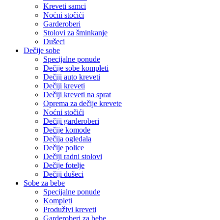
Kreveti samci
Noćni stočići
Garderoberi
Stolovi za šminkanje
Dušeci
Dečije sobe
Specijalne ponude
Dečije sobe kompleti
Dečiji auto kreveti
Dečiji kreveti
Dečiji kreveti na sprat
Oprema za dečije krevete
Noćni stočići
Dečiji garderoberi
Dečije komode
Dečija ogledala
Dečije police
Dečiji radni stolovi
Dečije fotelje
Dečiji dušeci
Sobe za bebe
Specijalne ponude
Kompleti
Produživi kreveti
Garderoberi za bebe