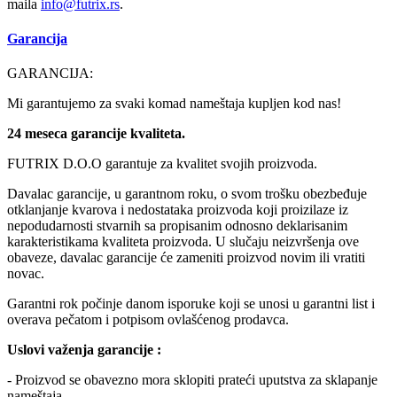
maila
info@
futrix.rs
.
Garancija
GARANCIJA:
Mi garantujemo za svaki komad nameštaja kupljen kod nas!
24 meseca garancije kvaliteta.
FUTRIX D.O.O garantuje za kvalitet svojih proizvoda.
Davalac garancije, u garantnom roku, o svom trošku obezbeđuje
otklanjanje kvarova i nedostataka proizvoda koji proizilaze iz
nepodudarnosti stvarnih sa propisanim odnosno deklarisanim
karakteristikama kvaliteta proizvoda. U slučaju neizvršenja ove
obaveze, davalac garancije će zameniti proizvod novim ili vratiti
novac.
Garantni rok počinje danom isporuke koji se unosi u garantni list i
overava pečatom i potpisom ovlašćenog prodavca.
Uslovi važenja garancije :
- Proizvod se obavezno mora sklopiti prateći uputstva za sklapanje
nameštaja.