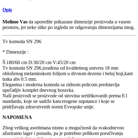
Opis
Molimo Vas
da uporedite prikazane dimenzije proizvoda u vasem
prostoru, jer neke slike po izgledu ne odgovaraju dimenzijama istog.
Tv komoda SN 296
* Dimenzije :
Š:180/60 cm D:30/20 cm V:45/20 cm
Tv komoda SN 296,izrađena od kvalitetnog univera 18 mm
obloženog melaminskom folijom u drvnom dezenu i beloj boji,kant
traka abs 0.5 mm.
Elegantna i moderna komoda sa zidnom policom predstavlja
upečatljiv komplet dnevnog boravka.
Naši proizvodi se proizvode od sirovina sertifikovanih prema E1
standardu, koje ne sadrže kancerogene supstance i koje se
pridržavaju zdravstvenih normi Evropske unije.
NAPOMENA
Zbog velikog asortimana nismo u mogućnosti da svakodnevno
ažuriramo lager i ponudu, pa je potrebno prilikom poručivanja