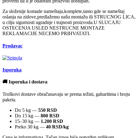
proveriti da li je odabrani proizvod dostupan.
Za složenije komade nameštaja,komplete,tamo gde se nameštaj
oslanja na zidove,predlažemo našu montažu ili STRUCNOG LICA,
u cilju sigurnosti ugradnje i trajnosti proizvoda.U SLUCAJU
OSTECENJA USLED NESTRUCNE MONTAZE
REKLAMACIJE NECEMO PRIHVATATI.
Prodavac
Isporuka
🚚 Isporuka i dostava
Troškovi dostave obračunavaju se prema težini, gabaritima i broju
paketa.
Do 5 kg —
550 RSD
Do 15 kg —
800 RSD
15–30 kg —
1.200 RSD
Preko 30 kg —
40 RSD/kg
Cena je informativna. Tačan iznos biće potvrđen prilikom