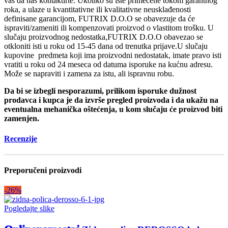
vas da nas kontaktirte. Ukoliko su iste primećene tokom garantnog
roka, a ulaze u kvantitativne ili kvalitativne neusklađenosti
definisane garancijom, FUTRIX D.O.O se obavezuje da će
ispraviti/zameniti ili kompenzovati proizvod o vlastitom trošku. U
slučaju proizvodnog nedostatka,FUTRIX D.O.O obavezao se
otkloniti isti u roku od 15-45 dana od trenutka prijave.U slučaju
kupovine predmeta koji ima proizvodni nedostatak, imate pravo isti
vratiti u roku od 24 meseca od datuma isporuke na kućnu adresu.
Može se napraviti i zamena za istu, ali ispravnu robu.
Da bi se izbegli nesporazumi, prilikom isporuke dužnost
prodavca i kupca je da izvrše pregled proizvoda i da ukažu na
eventualna mehanička oštećenja, u kom slučaju će proizvod biti
zamenjen.
Recenzije
Preporučeni proizvodi
-26%
Pogledajte slike