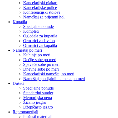
Kancelarijski plakari
Kancelarijske police
Konferencijski stolovi
Nameštaj za prijemni hol
Kupatila
Specijalne ponude
Kompleti
Ogledala za kupatila
Ormarići za lavabo
Ormarići za kupatila
Nameštaj po meri
Kuhinje po meri
Dečije sobe po meri
Spavaće sobe po meri
Dnevne sobe po meri
Kancelarijski nameštaj po meri
Nameštaj specijalnih namena po meri
Dušeci
Specijalne ponude
Standardni sunđer
Memorijska pena
Žičano jezgro
Džepičasto jezgro
Repromaterijali
Pločasti materijali