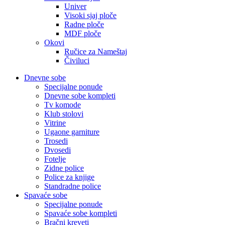
Univer
Visoki sjaj ploče
Radne ploče
MDF ploče
Okovi
Ručice za Nameštaj
Čiviluci
Dnevne sobe
Specijalne ponude
Dnevne sobe kompleti
Tv komode
Klub stolovi
Vitrine
Ugaone garniture
Trosedi
Dvosedi
Fotelje
Zidne police
Police za knjige
Standradne police
Spavaće sobe
Specijalne ponude
Spavaće sobe kompleti
Bračni kreveti