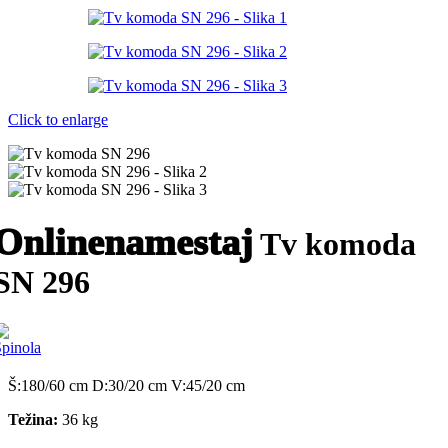
Click to enlarge
Onlinenamestaj
Tv komoda
SN 296
Š:180/60 cm D:30/20 cm V:45/20 cm
Težina:
36 kg