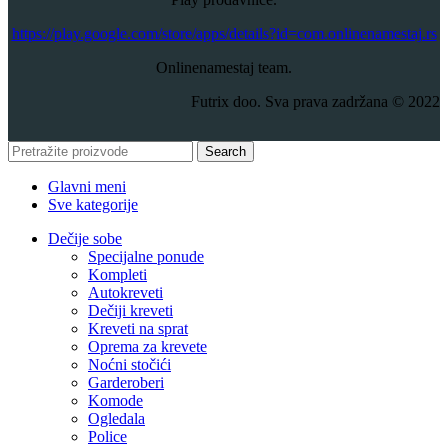
​https://play.google.com/store/apps/details?id=com.onlinenamestaj.rs
Onlinenamestaj team.
Futrix doo. Sva prava zadržana © 2022
Search
Glavni meni
Sve kategorije
Dečije sobe
Specijalne ponude
Kompleti
Autokreveti
Dečiji kreveti
Kreveti na sprat
Oprema za krevete
Noćni stočići
Garderoberi
Komode
Ogledala
Police