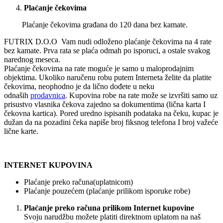
Plaćanje čekovima
Plaćanje čekovima građana do 120 dana bez kamate.
FUTRIX D.O.O Vam nudi odloženo plaćanje čekovima na 4 rate
bez kamate. Prva rata se plaća odmah po isporuci, a ostale svakog
narednog meseca.
Plaćanje čekovima na rate moguće je samo u maloprodajnim
objektima. Ukoliko naručenu robu putem Interneta želite da platite
čekovima, neophodno je da lično dođete u neku
odnaših
prodavnica
. Kupovina robe na rate može se izvršiti samo uz
prisustvo vlasnika čekova zajedno sa dokumentima (lična karta I
čekovna kartica). Pored uredno ispisanih podataka na čeku, kupac je
dužan da na pozadini čeka napiše broj fiksnog telefona I broj važeće
lične karte.
INTERNET KUPOVINA
Plaćanje preko računa(uplatnicom)
Plaćanje pouzećem (plaćanje prilikom isporuke robe)
Plaćanje preko računa prilikom Internet kupovine
Svoju narudžbu možete platiti direktnom uplatom na naš