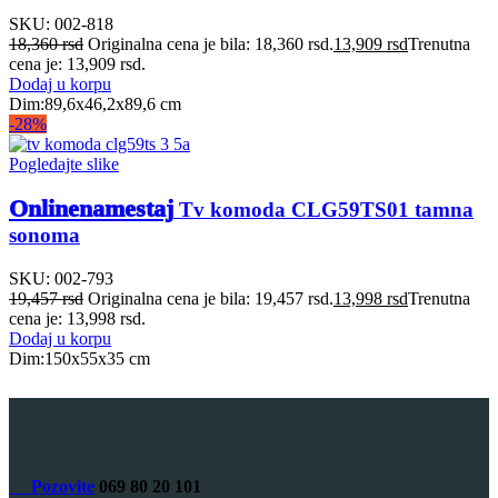
SKU:
002-818
18,360
rsd
Originalna cena je bila: 18,360 rsd.
13,909
rsd
Trenutna
cena je: 13,909 rsd.
Dodaj u korpu
Dim:89,6x46,2x89,6 cm
-28%
Pogledajte slike
Onlinenamestaj
Tv komoda CLG59TS01 tamna
sonoma
SKU:
002-793
19,457
rsd
Originalna cena je bila: 19,457 rsd.
13,998
rsd
Trenutna
cena je: 13,998 rsd.
Dodaj u korpu
Dim:150x55x35 cm
Pozovite
069 80 20 101