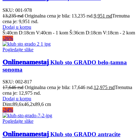
SKU:
001-978
13,235
rsd
Originalna cena je bila: 13,235 rsd.
9,951
rsd
Trenutna
cena je: 9,951 rsd.
Dodaj u korpu
Š:40cm D:18cm V:40cm - 1 kom Š:36cm D:18cm V:18cm - 2 kom
-26%
Pogledajte slike
Onlinenamestaj
Klub sto GRADO belo-tamna
sonoma
SKU:
002-817
17,646
rsd
Originalna cena je bila: 17,646 rsd.
12,975
rsd
Trenutna
cena je: 12,975 rsd.
Dodaj u korpu
Dim:89,6x46,2x89,6 cm
-24%
Pogledajte slike
Onlinenamestaj
Klub sto GRADO antracite