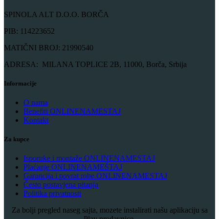
SPINOLA ALT D.O.O. BORČA
PIB: 114223652
MATIČNI BROJ: 21990540
ADRESA: MILANA TOPLICE 2B, 11000, Borča, Srbija
Informacije
O nama
Benefiti ONLINENAMESTAJ
Kontakt
Za kupce
Isporuke i montaže ONLINENAMESTAJ
Plaćanje ONLINENAMEŠTAJ
Garancija i povrat robe ONLINENAMESTAJ
Često postavjena pitanja
Politika privatnosti
Za bolji pregled naseg sajta, mozete instalirati našu aplikaciju sa
Play prodavnice.