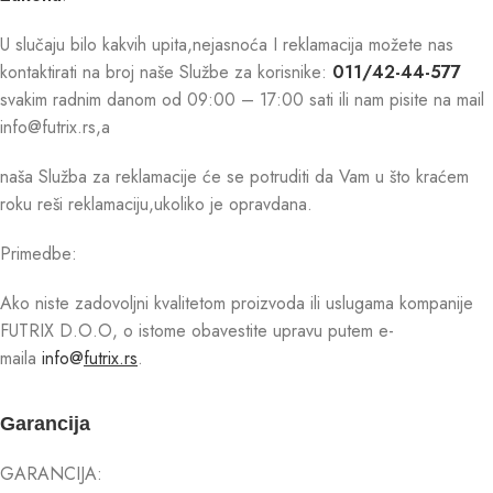
U slučaju bilo kakvih upita,nejasnoća I reklamacija možete nas
kontaktirati na broj naše Službe za korisnike:
011/42-44-577
svakim radnim danom od 09:00 – 17:00 sati ili nam pisite na mail
info@futrix.rs,a
naša Služba za reklamacije će se potruditi da Vam u što kraćem
roku reši reklamaciju,ukoliko je opravdana.
Primedbe:
Ako niste zadovoljni kvalitetom proizvoda ili uslugama kompanije
FUTRIX D.O.O, o istome obavestite upravu putem e-
maila
info@
futrix.rs
.
Garancija
GARANCIJA: