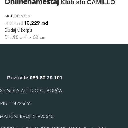
Onlinenamestaj
Klub sto CAMILLO
SKU:
002-789
10,229
rsd
14,014
rsd
Dodaj u korpu
Dim:90 x 41 x 60 cm
Pozovite
069 80 20 101
SPINOLA ALT D.O.O. BORČA
PIB: 114223652
MATIČNI BROJ: 21990540