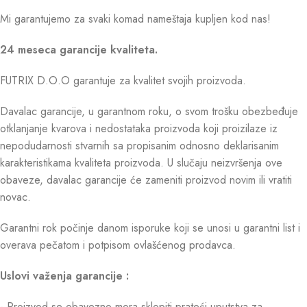
Mi garantujemo za svaki komad nameštaja kupljen kod nas!
24 meseca garancije kvaliteta.
FUTRIX D.O.O garantuje za kvalitet svojih proizvoda.
Davalac garancije, u garantnom roku, o svom trošku obezbeđuje
otklanjanje kvarova i nedostataka proizvoda koji proizilaze iz
nepodudarnosti stvarnih sa propisanim odnosno deklarisanim
karakteristikama kvaliteta proizvoda. U slučaju neizvršenja ove
obaveze, davalac garancije će zameniti proizvod novim ili vratiti
novac.
Garantni rok počinje danom isporuke koji se unosi u garantni list i
overava pečatom i potpisom ovlašćenog prodavca.
Uslovi važenja garancije :
- Proizvod se obavezno mora sklopiti prateći uputstva za