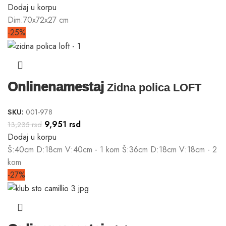
Dodaj u korpu
Dim:70x72x27 cm
-25%
Onlinenamestaj
Zidna polica LOFT
SKU:
001-978
9,951
rsd
13,235
rsd
Dodaj u korpu
Š:40cm D:18cm V:40cm - 1 kom Š:36cm D:18cm V:18cm - 2
kom
-27%