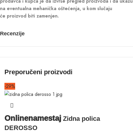
prodavca i kupca je da izvrše pregled proizvoda i da ukažu
na eventualna mehanička oštećenja, u kom slučaju
će proizvod biti zamenjen.
Recenzije
Preporučeni proizvodi
-29%
Onlinenamestaj
Zidna polica
DEROSSO