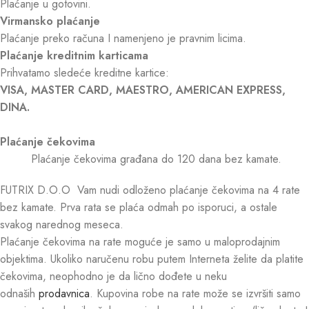
Plaćanje u gotovini.
Virmansko plaćanje
Plaćanje preko računa I namenjeno je pravnim licima.
Plaćanje kreditnim karticama
Prihvatamo sledeće kreditne kartice:
VISA, MASTER CARD, MAESTRO, AMERICAN EXPRESS,
DINA.
Plaćanje čekovima
Plaćanje čekovima građana do 120 dana bez kamate.
FUTRIX D.O.O Vam nudi odloženo plaćanje čekovima na 4 rate
bez kamate. Prva rata se plaća odmah po isporuci, a ostale
svakog narednog meseca.
Plaćanje čekovima na rate moguće je samo u maloprodajnim
objektima. Ukoliko naručenu robu putem Interneta želite da platite
čekovima, neophodno je da lično dođete u neku
odnaših
prodavnica
. Kupovina robe na rate može se izvršiti samo