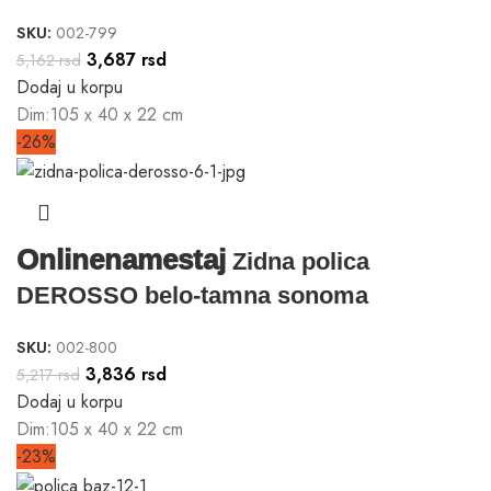
SKU:
002-799
3,687
rsd
5,162
rsd
Dodaj u korpu
Dim:105 x 40 x 22 cm
-26%
Onlinenamestaj
Zidna polica
DEROSSO belo-tamna sonoma
SKU:
002-800
3,836
rsd
5,217
rsd
Dodaj u korpu
Dim:105 x 40 x 22 cm
-23%