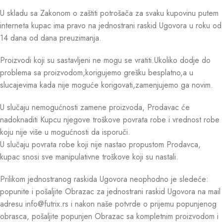
U skladu sa Zakonom o zaštiti potrošača za svaku kupovinu putem
interneta kupac ima pravo na jednostrani raskid Ugovora u roku od
14 dana od dana preuzimanja.
Proizvodi koji su sastavljeni ne mogu se vratiti.Ukoliko dodje do
problema sa proizvodom,korigujemo grešku besplatno,a u
slucajevima kada nije moguće korigovati,zamenjujemo ga novim.
U slučaju nemogućnosti zamene proizvoda, Prodavac će
nadoknaditi Kupcu njegove troškove povrata robe i vrednost robe
koju nije više u mogućnosti da isporuči.
U slučaju povrata robe koji nije nastao propustom Prodavca,
kupac snosi sve manipulativne troškove koji su nastali.
Prilikom jednostranog raskida Ugovora neophodno je sledeće:
popunite i pošaljite Obrazac za jednostrani raskid Ugovora na mail
adresu info@futrix.rs i nakon naše potvrde o prijemu popunjenog
obrasca, pošaljite popunjen Obrazac sa kompletnim proizvodom i