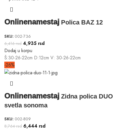
Onlinenamestaj
Polica BAZ 12
SKU:
002-736
4,935
rsd
6,416
rsd
Dodaj u korpu
Š:30-26-22cm D:12cm V: 30-26-22cm
-26%
Onlinenamestaj
Zidna polica DUO
svetla sonoma
SKU:
002-809
6,444
rsd
8,764
rsd