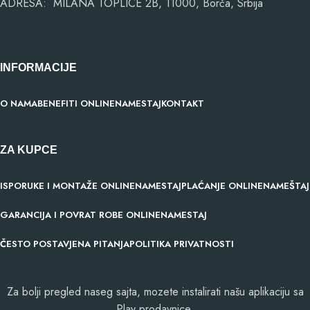
ADRESA: MILANA TOPLICE 2B, 11000, Borča, Srbija
INFORMACIJE
O NAMA
BENEFITI ONLINENAMESTAJ
KONTAKT
ZA KUPCE
ISPORUKE I MONTAŽE ONLINENAMESTAJ
PLAĆANJE ONLINENAMEŠTAJ
GARANCIJA I POVRAT ROBE ONLINENAMESTAJ
ČESTO POSTAVJENA PITANJA
POLITIKA PRIVATNOSTI
Za bolji pregled naseg sajta, mozete instalirati našu aplikaciju sa
Play prodavnice.