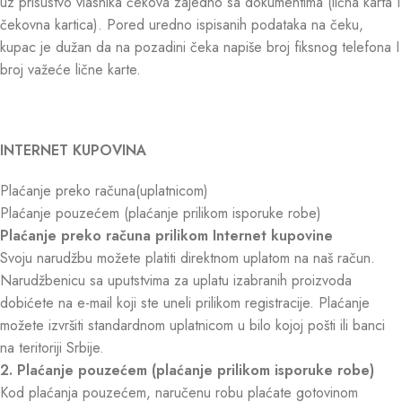
uz prisustvo vlasnika čekova zajedno sa dokumentima (lična karta I
čekovna kartica). Pored uredno ispisanih podataka na čeku,
kupac je dužan da na pozadini čeka napiše broj fiksnog telefona I
broj važeće lične karte.
INTERNET KUPOVINA
Plaćanje preko računa(uplatnicom)
Plaćanje pouzećem (plaćanje prilikom isporuke robe)
Plaćanje preko računa prilikom Internet kupovine
Svoju narudžbu možete platiti direktnom uplatom na naš račun.
Narudžbenicu sa uputstvima za uplatu izabranih proizvoda
dobićete na e-mail koji ste uneli prilikom registracije. Plaćanje
možete izvršiti standardnom uplatnicom u bilo kojoj pošti ili banci
na teritoriji Srbije.
2. Plaćanje pouzećem (plaćanje prilikom isporuke robe)
Kod plaćanja pouzećem, naručenu robu plaćate gotovinom