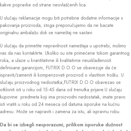
kakve popravke od strane neovlašćenih lica.
U slučaju reklamacije mogu biti potrebne dodatne informacije s
pakovanja proizvoda, stoga preporučujemo da ne bacate
originalnu ambalažu dok se nameštaj ne sastavi.
U slučaju da primetite nepravilnosti nameštaja u upotrebi, molimo
vas da nas kontaktirte. Ukoliko su iste primećene tokom garantnog
roka, a ulaze u kvantitativne ili kvalitativne neusklađenosti
definisane garancijom, FUTRIX D.O.O se obavezuje da će
ispraviti/zameniti ili kompenzovati proizvod o vlastitom trošku. U
slučaju proizvodnog nedostatka,FUTRIX D.O.O obavezao se
otkloniti isti u roku od 15-45 dana od trenutka prijave.U slučaju
kupovine predmeta koji ima proizvodni nedostatak, imate pravo
isti vratiti u roku od 24 meseca od datuma isporuke na kućnu
adresu. Može se napraviti i zamena za istu, ali ispravnu robu.
Da bi se izbegli nesporazumi, prilikom isporuke dužnost