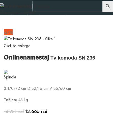
Skip to navigation
Skip to main content
Početna
Nameštaj po meri
Dnevne sobe po meri
-27%
Click to enlarge
Onlinenamestaj
Tv komoda SN 236
Š:170/72 cm D:32/16 cm V:36/60 cm
Težina:
45 kg
18,721
rsd
13,665
rsd