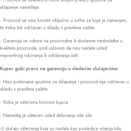
sklapanje nameštaja.
- Proizvod se sme koristiti isključivo u svrhe za koje je namenjen,
te treba biti održavan u skladu s pravilima zaštite.
- Garancija se odnosi na proizvodne ili dostavne nedostatke u
kvalitetu proizvoda, pod uslovom da nisu nastala usled
nepravilnog rukovanja ili održavanja istih.
Kupac gubi pravo na garanciju u sledećim slučajevima:
- Nisu poštovana uputstva za sklapanje i proizvod nije održavan u
skladu s pravilima zaštite.
- Roba je oštećena krivicom kupca.
- Nameštaj je oštećen usled delovanja više sile.
-U slučaju oštećenja koja su nastala kao posledica vršenja bilo