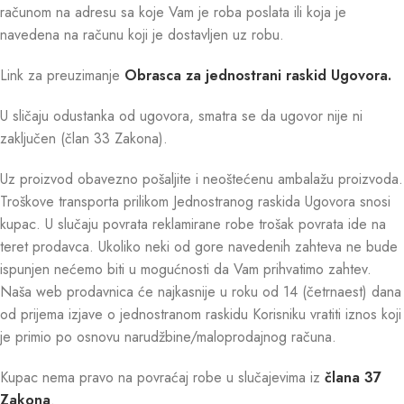
računom na adresu sa koje Vam je roba poslata ili koja je
navedena na računu koji je dostavljen uz robu.
Link za preuzimanje
Obrasca za jednostrani raskid Ugovora.
U sličaju odustanka od ugovora, smatra se da ugovor nije ni
zaključen (član 33 Zakona).
Uz proizvod obavezno pošaljite i neoštećenu ambalažu proizvoda.
Troškove transporta prilikom Jednostranog raskida Ugovora snosi
kupac. U slučaju povrata reklamirane robe trošak povrata ide na
teret prodavca. Ukoliko neki od gore navedenih zahteva ne bude
ispunjen nećemo biti u mogućnosti da Vam prihvatimo zahtev.
Naša web prodavnica će najkasnije u roku od 14 (četrnaest) dana
od prijema izjave o jednostranom raskidu Korisniku vratiti iznos koji
je primio po osnovu narudžbine/maloprodajnog računa.
Kupac nema pravo na povraćaj robe u slučajevima iz
člana 37
Zakona
.