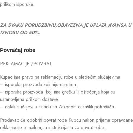
prilikom isporuke.
ZA SVAKU PORUDZBINU,OBAVEZNA JE UPLATA AVANSA U
IZNOSU OD 50%.
Povraćaj robe
REKLAMACIJE /POVRAT
Kupac ima pravo na reklamaciju robe u sledećim slučajevima:
– isporuka prozvoda koji nije naručen.
– isporuka proizvoda koji ima grešku ili oštećenja koja su
ustanovljena prilikom dostave.
– ostali slučajevi u skladu sa Zakonom o zaštiti potrošača.
Prodavac će odobriti povrat robe Kupcu nakon prijema opravdane
reklamacije e-mailom,sa instrukcijama za povrat robe.