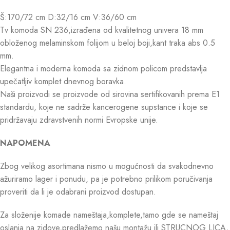
Š:170/72 cm D:32/16 cm V:36/60 cm
Tv komoda SN 236,izrađena od kvalitetnog univera 18 mm
obloženog melaminskom folijom u beloj boji,kant traka abs 0.5
mm.
Elegantna i moderna komoda sa zidnom policom predstavlja
upečatljiv komplet dnevnog boravka.
Naši proizvodi se proizvode od sirovina sertifikovanih prema E1
standardu, koje ne sadrže kancerogene supstance i koje se
pridržavaju zdravstvenih normi Evropske unije.
NAPOMENA
Zbog velikog asortimana nismo u mogućnosti da svakodnevno
ažuriramo lager i ponudu, pa je potrebno prilikom poručivanja
proveriti da li je odabrani proizvod dostupan.
Za složenije komade nameštaja,komplete,tamo gde se nameštaj
oslanja na zidove,predlažemo našu montažu ili STRUCNOG LICA,