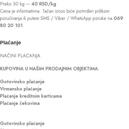
Preko 30 kg —
40 RSD/kg
Cena je informativna. Tačan iznos biće potvrđen prilikom
poručivanja ili putem SMS / Viber / WhatsApp poruke na
069
80 20 101
.
Plaćanje
NAČINI PLAĆANJA
KUPOVINA U NAŠIM PRODAJNIM OBJEKTIMA
:
Gotovinsko plaćanje
Virmansko plaćanje
Plaćanje kreditnim karticama
Plaćanje čekovima
Gotovinsko plaćanje