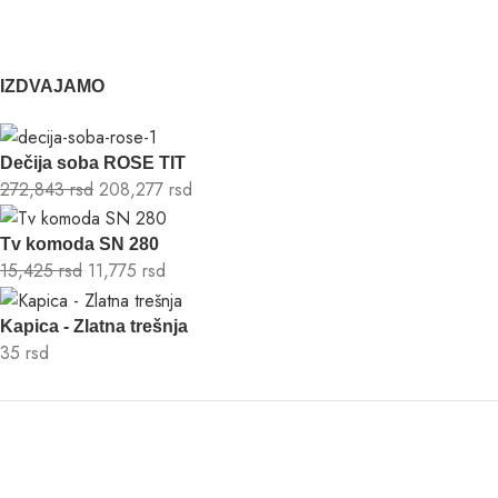
IZDVAJAMO
Dečija soba ROSE TIT
272,843
rsd
208,277
rsd
Tv komoda SN 280
15,425
rsd
11,775
rsd
Kapica - Zlatna trešnja
35
rsd