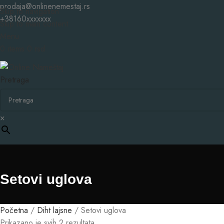
prodaja@onlinenemestaj.rs
Skip to navigation
+38160xxxxxxx
Skip to main content
Menu
0
items
0
rsd
Pretraga
×
Setovi uglova
Početna
Diht lajsne
Setovi uglova
Prikazano je svih 2 rezultata