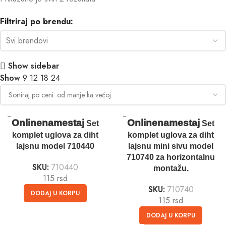
Filtriraj po brendu:
Show sidebar
Show
9
12
18
24
Onlinenamestaj
Onlinenamestaj
Set
Set
komplet uglova za diht
komplet uglova za diht
lajsnu model 710440
lajsnu mini sivu model
710740 za horizontalnu
SKU:
710440
montažu.
115
rsd
SKU:
710740
DODAJ U KORPU
115
rsd
DODAJ U KORPU