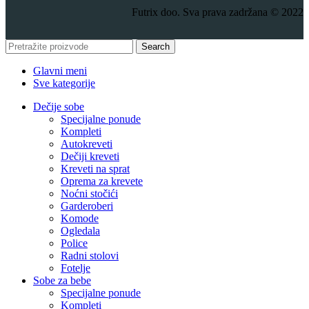
Futrix doo. Sva prava zadržana © 2022
Search
Glavni meni
Sve kategorije
Dečije sobe
Specijalne ponude
Kompleti
Autokreveti
Dečiji kreveti
Kreveti na sprat
Oprema za krevete
Noćni stočići
Garderoberi
Komode
Ogledala
Police
Radni stolovi
Fotelje
Sobe za bebe
Specijalne ponude
Kompleti