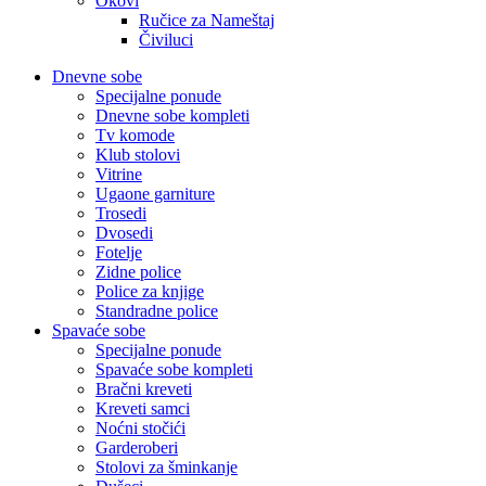
Okovi
Ručice za Nameštaj
Čiviluci
Dnevne sobe
Specijalne ponude
Dnevne sobe kompleti
Tv komode
Klub stolovi
Vitrine
Ugaone garniture
Trosedi
Dvosedi
Fotelje
Zidne police
Police za knjige
Standradne police
Spavaće sobe
Specijalne ponude
Spavaće sobe kompleti
Bračni kreveti
Kreveti samci
Noćni stočići
Garderoberi
Stolovi za šminkanje