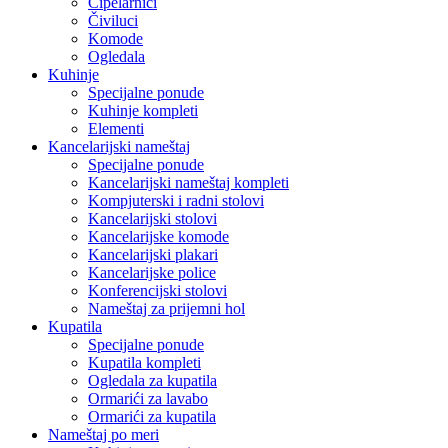
Cipelarnici
Čiviluci
Komode
Ogledala
Kuhinje
Specijalne ponude
Kuhinje kompleti
Elementi
Kancelarijski nameštaj
Specijalne ponude
Kancelarijski nameštaj kompleti
Kompjuterski i radni stolovi
Kancelarijski stolovi
Kancelarijske komode
Kancelarijski plakari
Kancelarijske police
Konferencijski stolovi
Nameštaj za prijemni hol
Kupatila
Specijalne ponude
Kupatila kompleti
Ogledala za kupatila
Ormarići za lavabo
Ormarići za kupatila
Nameštaj po meri