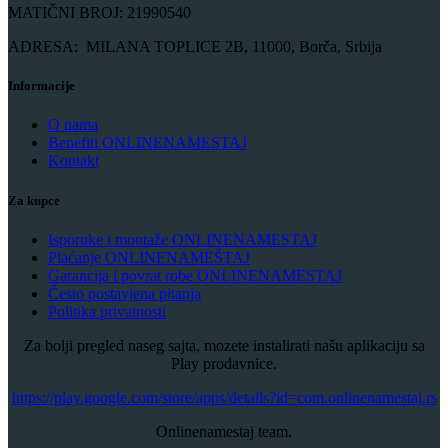
MATIČNI BROJ: 21990540
ADRESA: MILANA TOPLICE 2B, 11000, Borča, Srbija
Informacije
O nama
Benefiti ONLINENAMESTAJ
Kontakt
Za kupce
Isporuke i montaže ONLINENAMESTAJ
Plaćanje ONLINENAMEŠTAJ
Garancija i povrat robe ONLINENAMESTAJ
Često postavjena pitanja
Politika privatnosti
Za bolji pregled naseg sajta, mozete instalirati našu aplikaciju sa
Play prodavnice.
​https://play.google.com/store/apps/details?id=com.onlinenamestaj.rs
Onlinenamestaj team.