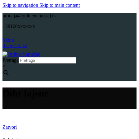
Skip to navigation
Skip to main content
prodaja@onlinenemestaj.rs
+38160xxxxxxx
Menu
0
items
0
rsd
Pretraga
×
Diht lajsne
Zatvori