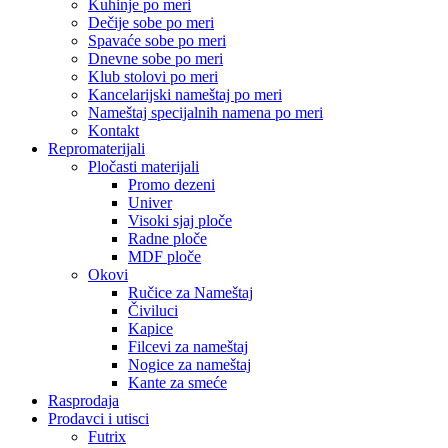
Kuhinje po meri
Dečije sobe po meri
Spavaće sobe po meri
Dnevne sobe po meri
Klub stolovi po meri
Kancelarijski nameštaj po meri
Nameštaj specijalnih namena po meri
Kontakt
Repromaterijali
Pločasti materijali
Promo dezeni
Univer
Visoki sjaj ploče
Radne ploče
MDF ploče
Okovi
Ručice za Nameštaj
Čiviluci
Kapice
Filcevi za nameštaj
Nogice za nameštaj
Kante za smeće
Rasprodaja
Prodavci i utisci
Futrix