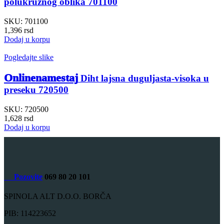
polukružnog oblika 701100
SKU:
701100
1,396
rsd
Dodaj u korpu
Pogledajte slike
Onlinenamestaj
Diht lajsna duguljasta-visoka u
preseku 720500
SKU:
720500
1,628
rsd
Dodaj u korpu
Pozovite
069 80 20 101
SPINOLA ALT D.O.O. BORČA
PIB: 114223652