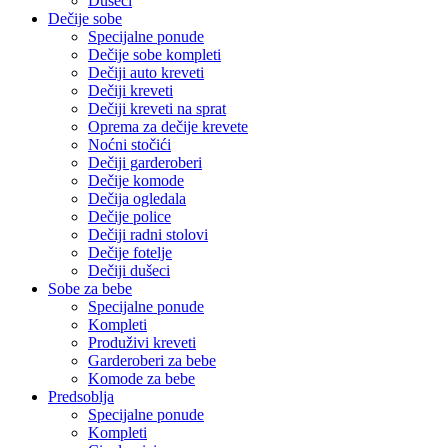
Dušeci
Dečije sobe
Specijalne ponude
Dečije sobe kompleti
Dečiji auto kreveti
Dečiji kreveti
Dečiji kreveti na sprat
Oprema za dečije krevete
Noćni stočići
Dečiji garderoberi
Dečije komode
Dečija ogledala
Dečije police
Dečiji radni stolovi
Dečije fotelje
Dečiji dušeci
Sobe za bebe
Specijalne ponude
Kompleti
Produživi kreveti
Garderoberi za bebe
Komode za bebe
Predsoblja
Specijalne ponude
Kompleti