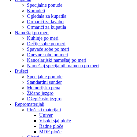
Specijalne ponude
Kompleti
Ogledala za kupatila
Ormarići za lavabo
Ormarići za kupatila
Nameštaj po meri
Kuhinje po meri
Dečije sobe po meri
Spavaće sobe po meri
Dnevne sobe po meri
Kancelarijski nameštaj po meri
Nameštaj specijalnih namena po meri
Dušeci
Specijalne ponude
Standardni sunđer
Memorijska pena
Žičano jezgro
Džepičasto jezgro
Repromaterijali
Pločasti materijali
Univer
Visoki sjaj ploče
Radne ploče
MDF ploče