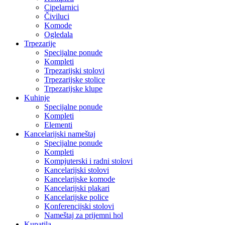
Cipelarnici
Čiviluci
Komode
Ogledala
Trpezarije
Specijalne ponude
Kompleti
Trpezarijski stolovi
Trpezarijske stolice
Trpezarijske klupe
Kuhinje
Specijalne ponude
Kompleti
Elementi
Kancelarijski nameštaj
Specijalne ponude
Kompleti
Kompjuterski i radni stolovi
Kancelarijski stolovi
Kancelarijske komode
Kancelarijski plakari
Kancelarijske police
Konferencijski stolovi
Nameštaj za prijemni hol
Kupatila