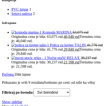
Kategorije
PVC lajsne
1
Setovi uglova
2
Izdvajamo
Komoda MARINA
63,075
rsd
Originalna cena je bila: 63,075 rsd.
46,040
rsd
Trenutna cena
je: 46,040 rsd.
Polica za knjige TALIN
41,776
rsd
Originalna cena je bila: 41,776 rsd.
29,840
rsd
Trenutna cena
je: 29,840 rsd.
Noćni stočić RELAX
30,237
rsd
Originalna cena je bila: 30,237 rsd.
21,598
rsd
Trenutna cena
je: 21,598 rsd.
Početna
Diht lajsne
Prikazano je svih 9 rezultata
Sortirano po ceni: od niže ka višoj
Filtriraj po brendu:
Show sidebar