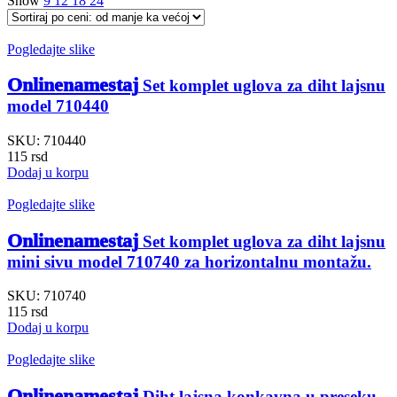
Show
9
12
18
24
Pogledajte slike
Onlinenamestaj
Set komplet uglova za diht lajsnu
model 710440
SKU:
710440
115
rsd
Dodaj u korpu
Pogledajte slike
Onlinenamestaj
Set komplet uglova za diht lajsnu
mini sivu model 710740 za horizontalnu montažu.
SKU:
710740
115
rsd
Dodaj u korpu
Pogledajte slike
Onlinenamestaj
Diht lajsna konkavna u preseku