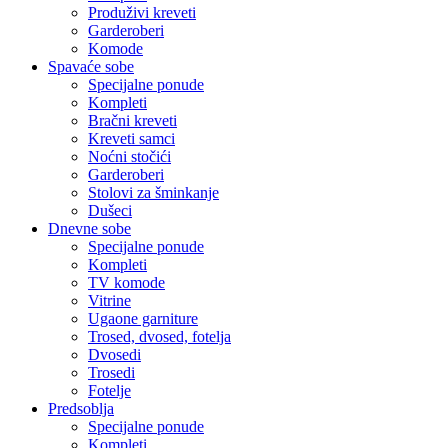
Produživi kreveti
Garderoberi
Komode
Spavaće sobe
Specijalne ponude
Kompleti
Bračni kreveti
Kreveti samci
Noćni stočići
Garderoberi
Stolovi za šminkanje
Dušeci
Dnevne sobe
Specijalne ponude
Kompleti
TV komode
Vitrine
Ugaone garniture
Trosed, dvosed, fotelja
Dvosedi
Trosedi
Fotelje
Predsoblja
Specijalne ponude
Kompleti